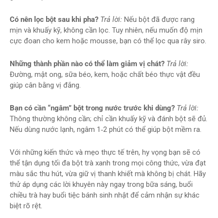
Có nên lọc bột sau khi pha?
Trả lời:
Nếu bột đã được rang
mịn và khuấy kỹ, không cần lọc. Tuy nhiên, nếu muốn độ mịn
cực đoan cho kem hoặc mousse, bạn có thể lọc qua rây siro.
Những thành phần nào có thể làm giảm vị chát?
Trả lời:
Đường, mật ong, sữa béo, kem, hoặc chất béo thực vật đều
giúp cân bằng vị đắng.
Bạn có cần “ngâm” bột trong nước trước khi dùng?
Trả lời:
Thông thường không cần; chỉ cần khuấy kỹ và đánh bột sẽ đủ.
Nếu dùng nước lạnh, ngâm 1‑2 phút có thể giúp bột mềm ra.
Với những kiến thức và mẹo thực tế trên, hy vọng bạn sẽ có
thể tận dụng tối đa bột trà xanh trong mọi công thức, vừa đạt
màu sắc thu hút, vừa giữ vị thanh khiết mà không bị chát. Hãy
thử áp dụng các lời khuyên này ngay trong bữa sáng, buổi
chiều trà hay buổi tiệc bánh sinh nhật để cảm nhận sự khác
biệt rõ rệt.