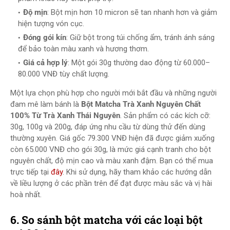
Độ mịn
: Bột mịn hơn 10 micron sẽ tan nhanh hơn và giảm
hiện tượng vón cục.
Đóng gói kín
: Giữ bột trong túi chống ẩm, tránh ánh sáng
để bảo toàn màu xanh và hương thơm.
Giá cả hợp lý
: Một gói 30g thường dao động từ 60.000–
80.000 VNĐ tùy chất lượng.
Một lựa chọn phù hợp cho người mới bắt đầu và những người
đam mê làm bánh là
Bột Matcha Trà Xanh Nguyên Chất
100% Từ Trà Xanh Thái Nguyên
. Sản phẩm có các kích cỡ:
30g, 100g và 200g, đáp ứng nhu cầu từ dùng thử đến dùng
thường xuyên. Giá gốc 79.300 VNĐ hiện đã được giảm xuống
còn 65.000 VNĐ cho gói 30g, là mức giá cạnh tranh cho bột
nguyên chất, độ mịn cao và màu xanh đậm. Bạn có thể mua
trực tiếp tại
đây
. Khi sử dụng, hãy tham khảo các hướng dẫn
về liều lượng ở các phần trên để đạt được màu sắc và vị hài
hoà nhất.
6. So sánh bột matcha với các loại bột