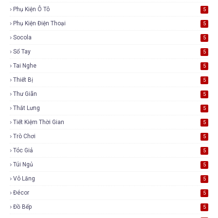
Phụ Kiện Ô Tô
5
Phụ Kiện Điện Thoại
5
Socola
5
Sổ Tay
5
Tai Nghe
5
Thiết Bị
5
Thư Giãn
5
Thắt Lưng
5
Tiết Kiệm Thời Gian
5
Trò Chơi
5
Tóc Giả
5
Túi Ngủ
5
Vô Lăng
5
Đécor
5
Đồ Bếp
5