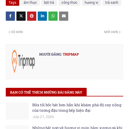
Tags
ẩm thực
bột trà
công thức
hương vị
trà xanh
CŨ HƠN
MỚI HƠN
NGƯỜI ĐĂNG:
TRIPMAP
BẠN CÓ THỂ THÍCH NHỮNG BÀI ĐĂNG NÀY
Bữa tối bốc bát hơn hẳn khi khám phá độ cay nồng
của tương đậu trong bếp hiện đại
July 21, 2026
Những bất ngờ về hương vị món hầm xương gà khi