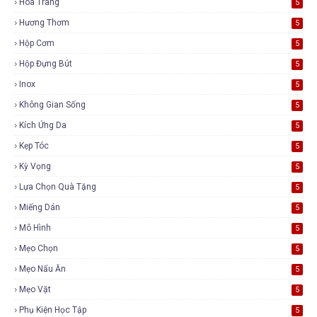
Hóa Trang
5
Hương Thơm
5
Hộp Cơm
5
Hộp Đựng Bút
5
Inox
5
Không Gian Sống
5
Kích Ứng Da
5
Kẹp Tóc
5
Kỳ Vọng
5
Lựa Chọn Quà Tặng
5
Miếng Dán
5
Mô Hình
5
Mẹo Chọn
5
Mẹo Nấu Ăn
5
Mẹo Vặt
5
Phụ Kiện Học Tập
5