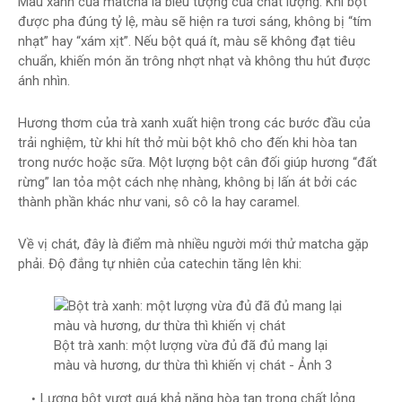
Màu xanh của matcha là biểu tượng của chất lượng. Khi bột
được pha đúng tỷ lệ, màu sẽ hiện ra tươi sáng, không bị “tím
nhạt” hay “xám xịt”. Nếu bột quá ít, màu sẽ không đạt tiêu
chuẩn, khiến món ăn trông nhợt nhạt và không thu hút được
ánh nhìn.
Hương thơm của trà xanh xuất hiện trong các bước đầu của
trải nghiệm, từ khi hít thở mùi bột khô cho đến khi hòa tan
trong nước hoặc sữa. Một lượng bột cân đối giúp hương “đất
rừng” lan tỏa một cách nhẹ nhàng, không bị lấn át bởi các
thành phần khác như vani, sô cô la hay caramel.
Về vị chát, đây là điểm mà nhiều người mới thử matcha gặp
phải. Độ đắng tự nhiên của catechin tăng lên khi:
Bột trà xanh: một lượng vừa đủ đã đủ mang lại
màu và hương, dư thừa thì khiến vị chát - Ảnh 3
Lượng bột vượt quá khả năng hòa tan trong chất lỏng