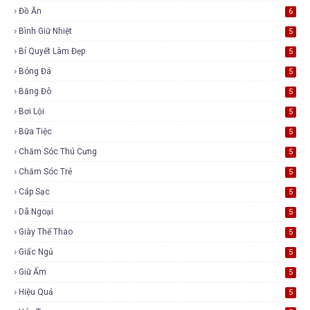
Đồ Ăn
6
Bình Giữ Nhiệt
5
Bí Quyết Làm Đẹp
5
Bóng Đá
5
Băng Đô
5
Bơi Lội
5
Bữa Tiệc
5
Chăm Sóc Thú Cưng
5
Chăm Sóc Trẻ
5
Cáp Sạc
5
Dã Ngoại
5
Giày Thể Thao
5
Giấc Ngủ
5
Giữ Ấm
5
Hiệu Quả
5