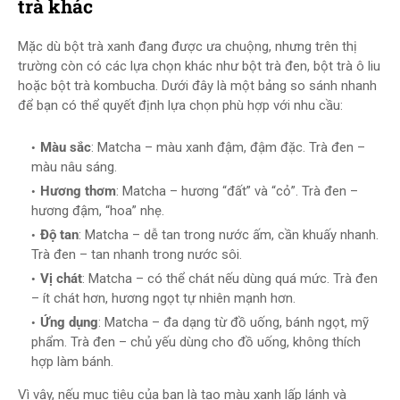
trà khác
Mặc dù bột trà xanh đang được ưa chuộng, nhưng trên thị
trường còn có các lựa chọn khác như bột trà đen, bột trà ô liu
hoặc bột trà kombucha. Dưới đây là một bảng so sánh nhanh
để bạn có thể quyết định lựa chọn phù hợp với nhu cầu:
Màu sắc
: Matcha – màu xanh đậm, đậm đặc. Trà đen –
màu nâu sáng.
Hương thơm
: Matcha – hương “đất” và “cỏ”. Trà đen –
hương đậm, “hoa” nhẹ.
Độ tan
: Matcha – dễ tan trong nước ấm, cần khuấy nhanh.
Trà đen – tan nhanh trong nước sôi.
Vị chát
: Matcha – có thể chát nếu dùng quá mức. Trà đen
– ít chát hơn, hương ngọt tự nhiên mạnh hơn.
Ứng dụng
: Matcha – đa dạng từ đồ uống, bánh ngọt, mỹ
phẩm. Trà đen – chủ yếu dùng cho đồ uống, không thích
hợp làm bánh.
Vì vậy, nếu mục tiêu của bạn là tạo màu xanh lấp lánh và