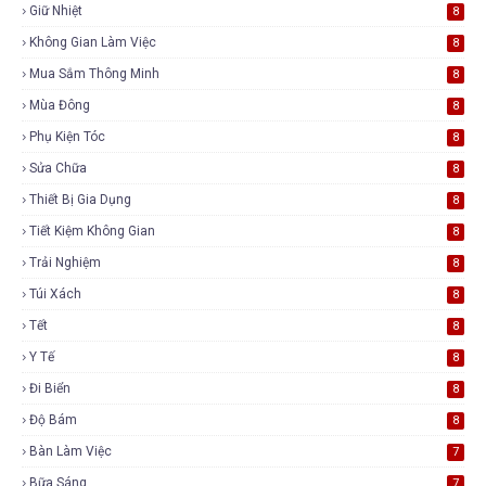
Giữ Nhiệt
8
Không Gian Làm Việc
8
Mua Sắm Thông Minh
8
Mùa Đông
8
Phụ Kiện Tóc
8
Sửa Chữa
8
Thiết Bị Gia Dụng
8
Tiết Kiệm Không Gian
8
Trải Nghiệm
8
Túi Xách
8
Tết
8
Y Tế
8
Đi Biển
8
Độ Bám
8
Bàn Làm Việc
7
Bữa Sáng
7