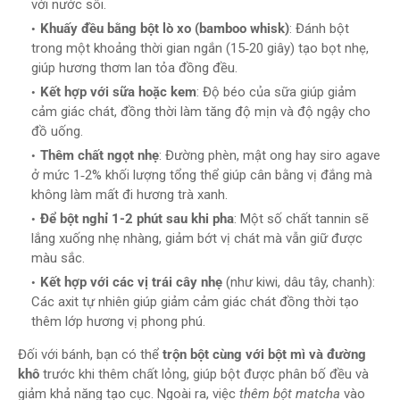
với nước sôi.
Khuấy đều bằng bột lò xo (bamboo whisk)
: Đánh bột
trong một khoảng thời gian ngắn (15‑20 giây) tạo bọt nhẹ,
giúp hương thơm lan tỏa đồng đều.
Kết hợp với sữa hoặc kem
: Độ béo của sữa giúp giảm
cảm giác chát, đồng thời làm tăng độ mịn và độ ngậy cho
đồ uống.
Thêm chất ngọt nhẹ
: Đường phèn, mật ong hay siro agave
ở mức 1‑2% khối lượng tổng thể giúp cân bằng vị đắng mà
không làm mất đi hương trà xanh.
Để bột nghỉ 1-2 phút sau khi pha
: Một số chất tannin sẽ
lắng xuống nhẹ nhàng, giảm bớt vị chát mà vẫn giữ được
màu sắc.
Kết hợp với các vị trái cây nhẹ
(như kiwi, dâu tây, chanh):
Các axit tự nhiên giúp giảm cảm giác chát đồng thời tạo
thêm lớp hương vị phong phú.
Đối với bánh, bạn có thể
trộn bột cùng với bột mì và đường
khô
trước khi thêm chất lỏng, giúp bột được phân bố đều và
giảm khả năng tạo cục. Ngoài ra, việc
thêm bột matcha
vào