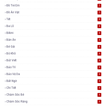
Đồ Trẻ Em
5
Đồ Ăn Vặt
5
Tết
4
Ba Lô
4
Bikini
4
Bàn Ăn
4
Bé Gái
4
Bò Khô
4
Bút Viết
4
Bảo Trì
4
Bảo Vệ Da
4
Bất Ngờ
4
Chi Tiết
4
Chăm Sóc Bé
4
Chăm Sóc Răng
4