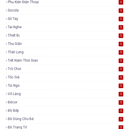
Phụ Kiện Điện Thoại
5
Socola
5
Sổ Tay
5
Tai Nghe
5
Thiết Bị
5
Thư Giãn
5
Thắt Lưng
5
Tiết Kiệm Thời Gian
5
Trò Chơi
5
Tóc Giả
5
Túi Ngủ
5
Vô Lăng
5
Đécor
5
Đồ Bếp
5
Đồ Dùng Cho Bé
5
Đồ Trang Trí
5