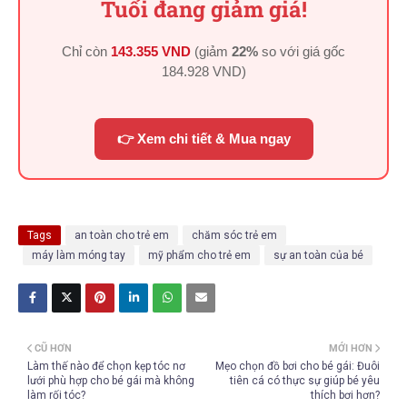
Tuổi đang giảm giá!
Chỉ còn
143.355 VND
(giảm
22%
so với giá gốc
184.928 VND
)
👉 Xem chi tiết & Mua ngay
Tags
an toàn cho trẻ em
chăm sóc trẻ em
máy làm móng tay
mỹ phẩm cho trẻ em
sự an toàn của bé
CŨ HƠN
MỚI HƠN
Làm thế nào để chọn kẹp tóc nơ
Mẹo chọn đồ bơi cho bé gái: Đuôi
lưới phù hợp cho bé gái mà không
tiên cá có thực sự giúp bé yêu
làm rối tóc?
thích bơi hơn?