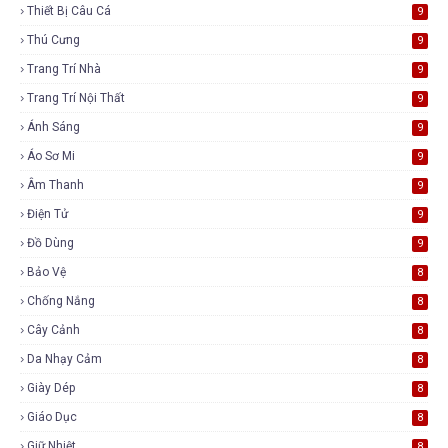
Thiết Bị Câu Cá
9
Thú Cưng
9
Trang Trí Nhà
9
Trang Trí Nội Thất
9
Ánh Sáng
9
Áo Sơ Mi
9
Âm Thanh
9
Điện Tử
9
Đồ Dùng
9
Bảo Vệ
8
Chống Nắng
8
Cây Cảnh
8
Da Nhạy Cảm
8
Giày Dép
8
Giáo Dục
8
Giữ Nhiệt
8