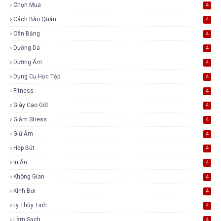
Chọn Mua
4
Cách Bảo Quản
4
Cân Bằng
4
Dưỡng Da
4
Dưỡng Ẩm
4
Dụng Cụ Học Tập
4
Fitness
4
Giày Cao Gót
4
Giảm Stress
4
Giữ Ấm
4
Hộp Bút
4
In Ấn
4
Không Gian
4
Kính Bơi
4
Ly Thủy Tinh
4
Làm Sạch
4