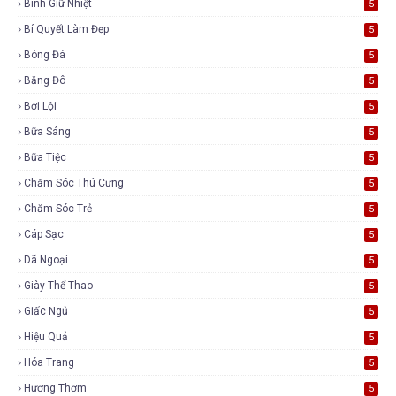
Bình Giữ Nhiệt
5
Bí Quyết Làm Đẹp
5
Bóng Đá
5
Băng Đô
5
Bơi Lội
5
Bữa Sáng
5
Bữa Tiệc
5
Chăm Sóc Thú Cưng
5
Chăm Sóc Trẻ
5
Cáp Sạc
5
Dã Ngoại
5
Giày Thể Thao
5
Giấc Ngủ
5
Hiệu Quả
5
Hóa Trang
5
Hương Thơm
5