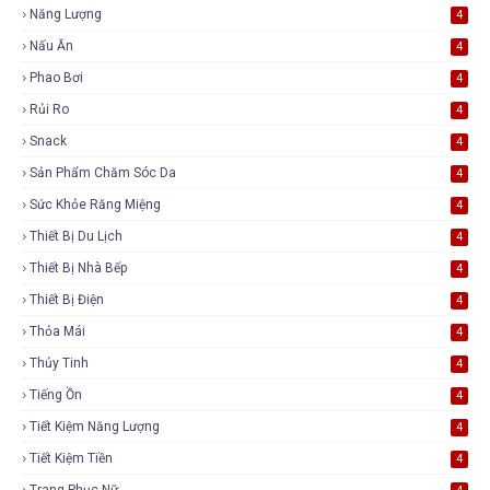
Năng Lượng
4
Nấu Ăn
4
Phao Bơi
4
Rủi Ro
4
Snack
4
Sản Phẩm Chăm Sóc Da
4
Sức Khỏe Răng Miệng
4
Thiết Bị Du Lịch
4
Thiết Bị Nhà Bếp
4
Thiết Bị Điện
4
Thỏa Mái
4
Thủy Tinh
4
Tiếng Ồn
4
Tiết Kiệm Năng Lượng
4
Tiết Kiệm Tiền
4
Trang Phục Nữ