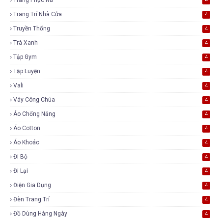
4
Trang Trí Nhà Cửa
4
Truyền Thống
4
Trà Xanh
4
Tập Gym
4
Tập Luyện
4
Vali
4
Váy Công Chúa
4
Áo Chống Nắng
4
Áo Cotton
4
Áo Khoác
4
Đi Bộ
4
Đi Lại
4
Điện Gia Dụng
4
Đèn Trang Trí
4
Đồ Dùng Hàng Ngày
4