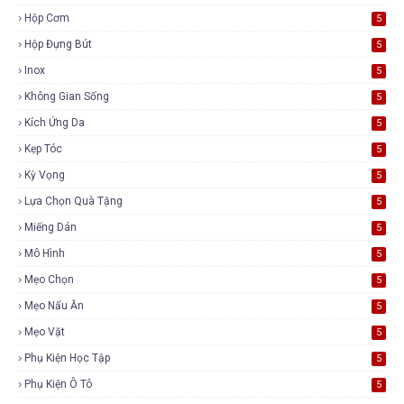
Hộp Cơm
5
Hộp Đựng Bút
5
Inox
5
Không Gian Sống
5
Kích Ứng Da
5
Kẹp Tóc
5
Kỳ Vọng
5
Lựa Chọn Quà Tặng
5
Miếng Dán
5
Mô Hình
5
Mẹo Chọn
5
Mẹo Nấu Ăn
5
Mẹo Vặt
5
Phụ Kiện Học Tập
5
Phụ Kiện Ô Tô
5