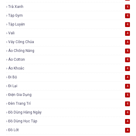
Trà Xanh
4
Tập Gym
4
Tập Luyện
4
Vali
4
Váy Công Chúa
4
Áo Chống Nắng
4
Áo Cotton
4
Áo Khoác
4
Đi Bộ
4
Đi Lại
4
Điện Gia Dụng
4
Đèn Trang Trí
4
Đồ Dùng Hàng Ngày
4
Đồ Dùng Học Tập
4
Đồ Lót
4