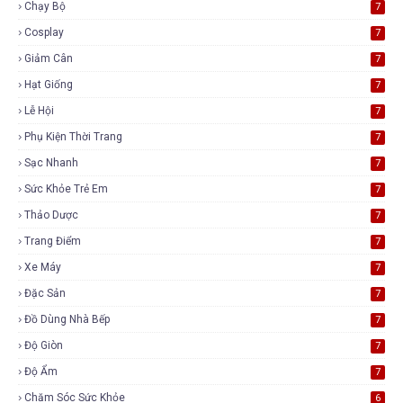
Chạy Bộ
7
Cosplay
7
Giảm Cân
7
Hạt Giống
7
Lễ Hội
7
Phụ Kiện Thời Trang
7
Sạc Nhanh
7
Sức Khỏe Trẻ Em
7
Thảo Dược
7
Trang Điểm
7
Xe Máy
7
Đặc Sản
7
Đồ Dùng Nhà Bếp
7
Độ Giòn
7
Độ Ẩm
7
Chăm Sóc Sức Khỏe
6