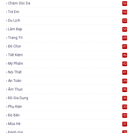
Chăm Sóc Da
56
Trẻ Em
56
Du Lịch
52
Làm Đẹp
50
Trang Trí
49
Đồ Chơi
47
Tiết Kiệm
46
Mỹ Phẩm
42
Nội Thất
41
An Toàn
39
Ẩm Thực
36
Đồ Gia Dụng
35
Phụ Kiện
33
Độ Bền
32
Mùa Hè
31
Đánh Giá
29