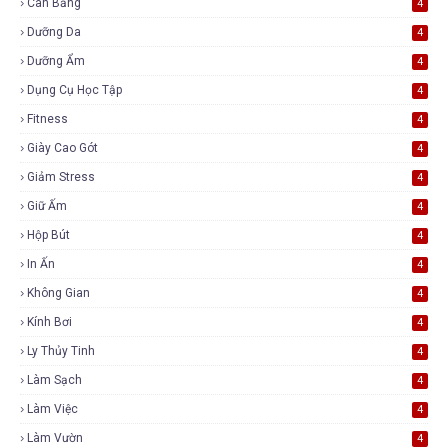
Cân Bằng
4
Dưỡng Da
4
Dưỡng Ẩm
4
Dụng Cụ Học Tập
4
Fitness
4
Giày Cao Gót
4
Giảm Stress
4
Giữ Ấm
4
Hộp Bút
4
In Ấn
4
Không Gian
4
Kính Bơi
4
Ly Thủy Tinh
4
Làm Sạch
4
Làm Việc
4
Làm Vườn
4