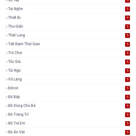
5
Tai Nghe
5
Thiết Bị
5
Thư Giãn
5
Thắt Lưng
5
Tiết Kiệm Thời Gian
5
Trò Chơi
5
Tóc Giả
5
Túi Ngủ
5
Vô Lăng
5
Đécor
5
Đồ Bếp
5
Đồ Dùng Cho Bé
5
Đồ Trang Trí
5
Đồ Trẻ Em
5
Đồ Ăn Vặt
5