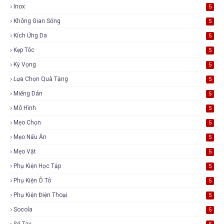
Inox
5
Không Gian Sống
5
Kích Ứng Da
5
Kẹp Tóc
5
Kỳ Vọng
5
Lựa Chọn Quà Tặng
5
Miếng Dán
5
Mô Hình
5
Mẹo Chọn
5
Mẹo Nấu Ăn
5
Mẹo Vặt
5
Phụ Kiện Học Tập
5
Phụ Kiện Ô Tô
5
Phụ Kiện Điện Thoại
5
Socola
5
Sổ Tay