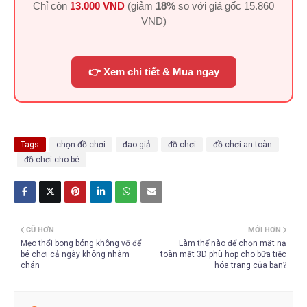
Chỉ còn
13.000 VND
(giảm
18%
so với giá gốc
15.860
VND
)
👉 Xem chi tiết & Mua ngay
Tags
chọn đồ chơi
đao giả
đồ chơi
đồ chơi an toàn
đồ chơi cho bé
CŨ HƠN
MỚI HƠN
Mẹo thổi bong bóng không vỡ để
Làm thế nào để chọn mặt nạ
bé chơi cả ngày không nhàm
toàn mặt 3D phù hợp cho bữa tiệc
chán
hóa trang của bạn?