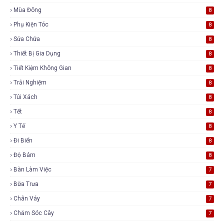
Mùa Đông
8
Phụ Kiện Tóc
8
Sửa Chữa
8
Thiết Bị Gia Dụng
8
Tiết Kiệm Không Gian
8
Trải Nghiệm
8
Túi Xách
8
Tết
8
Y Tế
8
Đi Biển
8
Độ Bám
8
Bàn Làm Việc
7
Bữa Trưa
7
Chân Váy
7
Chăm Sóc Cây
7