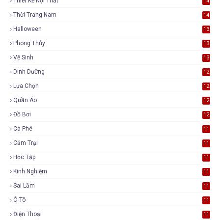
Thiết Kế Nội Thất
14
Thời Trang Nam
14
Halloween
13
Phong Thủy
13
Vệ Sinh
13
Dinh Dưỡng
12
Lựa Chọn
12
Quần Áo
12
Đồ Bơi
12
Cà Phê
11
Cắm Trại
11
Học Tập
11
Kinh Nghiệm
11
Sai Lầm
11
Ô Tô
11
Điện Thoại
11