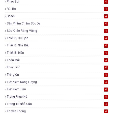
Phao Bơi
4
Rủi Ro
4
Snack
4
Sản Phẩm Chăm Sóc Da
4
Sức Khỏe Răng Miệng
4
Thiết Bị Du Lịch
4
Thiết Bị Nhà Bếp
4
Thiết Bị Điện
4
Thỏa Mái
4
Thủy Tinh
4
Tiếng Ồn
4
Tiết Kiệm Năng Lượng
4
Tiết Kiệm Tiền
4
Trang Phục Nữ
4
Trang Trí Nhà Cửa
4
Truyền Thống
4