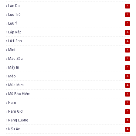
Làn Da
4
Lưu Trữ
4
Lưu Ý
4
Lắp Ráp
4
Lữ Hành
4
Mini
4
Màu Sắc
4
Máy In
4
Mèo
4
Mùa Mưa
4
Mũ Bảo Hiểm
4
Nam
4
Nam Giới
4
Năng Lượng
4
Nấu Ăn
4