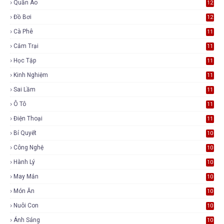
Quần Áo
12
Đồ Bơi
12
Cà Phê
11
Cắm Trại
11
Học Tập
11
Kinh Nghiệm
11
Sai Lầm
11
Ô Tô
11
Điện Thoại
11
Bí Quyết
10
Công Nghệ
10
Hành Lý
10
May Mắn
10
Món Ăn
10
Nuôi Con
10
Ánh Sáng
10