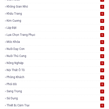
Không Gian Nhỏ
6
Khẩu Trang
6
Kim Cương
6
Lắp Đặt
6
Lựa Chọn Trang Phục
6
Móc Khóa
6
Nuôi Dạy Con
6
Nuôi Thú Cưng
6
Nông Nghiệp
6
Nội Thất Ô Tô
6
Phòng Khách
6
Phối Đồ
6
Sang Trọng
6
Sử Dụng
6
Thiết Bị Cắm Trại
6