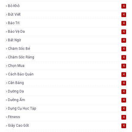
Bò Khô
4
Bút Viết
4
Bảo Trì
4
Bảo Vệ Da
4
Bất Ngờ
4
Chăm Sóc Bé
4
Chăm Sóc Răng
4
Chọn Mua
4
Cách Bảo Quản
4
Cân Bằng
4
Dưỡng Da
4
Dưỡng Ẩm
4
Dụng Cụ Học Tập
4
Fitness
4
Giày Cao Gót
4