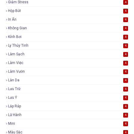
Giảm Stress
4
Hộp Bút
4
In Ấn
4
Không Gian
4
Kính Bơi
4
Ly Thủy Tinh
4
Làm Sạch
4
Làm Việc
4
Làm Vườn
4
Làn Da
4
Lưu Trữ
4
Lưu Ý
4
Lắp Ráp
4
Lữ Hành
4
Mini
4
Màu Sắc
4