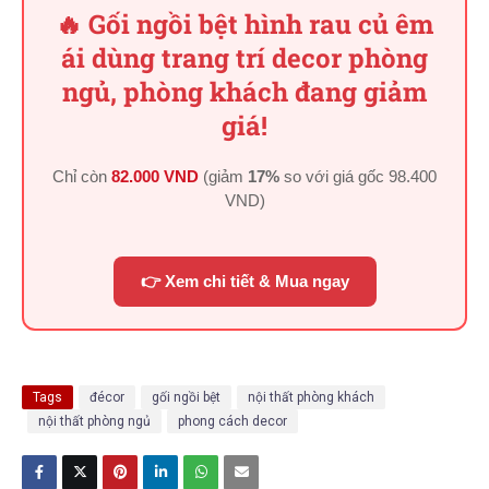
🔥 Gối ngồi bệt hình rau củ êm
ái dùng trang trí decor phòng
ngủ, phòng khách đang giảm
giá!
Chỉ còn
82.000 VND
(giảm
17%
so với giá gốc
98.400
VND
)
👉 Xem chi tiết & Mua ngay
Tags
đécor
gối ngồi bệt
nội thất phòng khách
nội thất phòng ngủ
phong cách decor