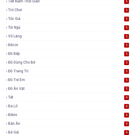
Tiết Kiệm Thời Gian
5
Trò Chơi
5
Tóc Giả
5
Túi Ngủ
5
Vô Lăng
5
Đécor
5
Đồ Bếp
5
Đồ Dùng Cho Bé
5
Đồ Trang Trí
5
Đồ Trẻ Em
5
Đồ Ăn Vặt
5
Tết
4
Ba Lô
4
Bikini
4
Bàn Ăn
4
Bé Gái
4