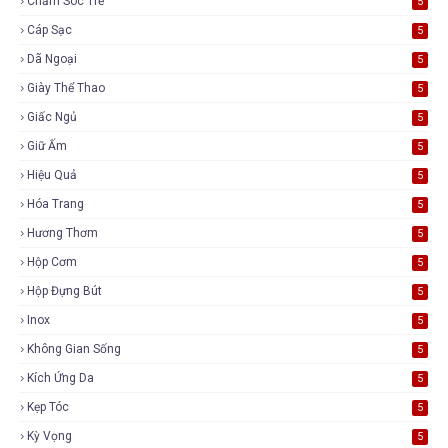
Chăm Sóc Trẻ
5
Cáp Sạc
5
Dã Ngoại
5
Giày Thể Thao
5
Giấc Ngủ
5
Giữ Ấm
5
Hiệu Quả
5
Hóa Trang
5
Hương Thơm
5
Hộp Cơm
5
Hộp Đựng Bút
5
Inox
5
Không Gian Sống
5
Kích Ứng Da
5
Kẹp Tóc
5
Kỳ Vọng
5