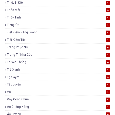
Thiết Bị Điện
4
Thỏa Mái
4
Thủy Tinh
4
Tiếng Ồn
4
Tiết Kiệm Năng Lượng
4
Tiết Kiệm Tiền
4
Trang Phục Nữ
4
Trang Trí Nhà Cửa
4
Truyền Thống
4
Trà Xanh
4
Tập Gym
4
Tập Luyện
4
Vali
4
Váy Công Chúa
4
Áo Chống Nắng
4
Áo Cotton
4