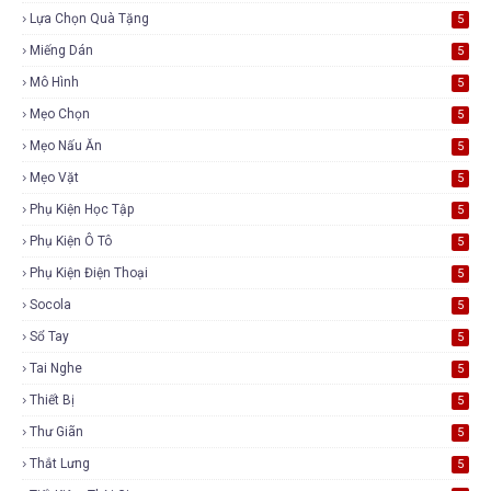
Lựa Chọn Quà Tặng
5
Miếng Dán
5
Mô Hình
5
Mẹo Chọn
5
Mẹo Nấu Ăn
5
Mẹo Vặt
5
Phụ Kiện Học Tập
5
Phụ Kiện Ô Tô
5
Phụ Kiện Điện Thoại
5
Socola
5
Sổ Tay
5
Tai Nghe
5
Thiết Bị
5
Thư Giãn
5
Thắt Lưng
5