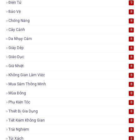
Điện Tử
9
Bảo Vệ
8
Chống Nắng
8
Cây Cảnh
8
Da Nhạy Cảm
8
Giày Dép
8
Giáo Dục
8
Giữ Nhiệt
8
Không Gian Làm Việc
8
Mua Sắm Thông Minh
8
Mùa Đông
8
Phụ Kiện Tóc
8
Thiết Bị Gia Dụng
8
Tiết Kiệm Không Gian
8
Trải Nghiệm
8
Túi Xách
8