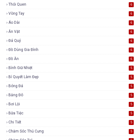
Thói Quen
6
Vòng Tay
6
Áo Dài
6
Ăn Vặt
6
Đá Quý
6
Đồ Dùng Gia Đình
6
Đồ Ăn
6
Bình Giữ Nhiệt
5
Bí Quyết Làm Đẹp
5
Bóng Đá
5
Băng Đô
5
Bơi Lội
5
Bữa Tiệc
5
Chi Tiết
5
Chăm Sóc Thú Cưng
5