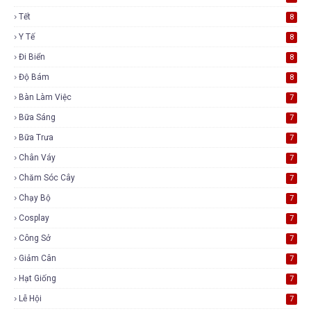
Tết
8
Y Tế
8
Đi Biển
8
Độ Bám
8
Bàn Làm Việc
7
Bữa Sáng
7
Bữa Trưa
7
Chân Váy
7
Chăm Sóc Cây
7
Chạy Bộ
7
Cosplay
7
Công Sở
7
Giảm Cân
7
Hạt Giống
7
Lễ Hội
7