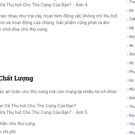
Tra
Và Thu hút Cho Thú Cưng Của Bạn? - Ảnh 4
Đồ 
hác nhau như trái cây, hoạt hình động vật, không chỉ thu hút
Tiế
ò mò và hoạt động của chúng. Sản phẩm cũng phát ra âm
Mỹ
ệm chơi đùa cho thú cưng.
Nội
An
Ẩm
Đồ 
Phụ
 Chất Lượng
Độ
Mù
o an toàn cho thú cưng mà còn mang lại nhiều lợi ích khác:
Đá
Th
Và Thu hút Cho Thú Cưng Của Bạn? - Ảnh 5
Bả
thần cho thú cưng.
Thi
 chi phí.
Ph