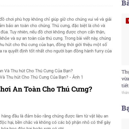
Bà
đồ chơi phù hợp không chỉ giúp giữ cho chúng vui vẻ và giải
đảm bảo an toàn cho chúng. Thú cưng, đặc biệt là chó và
 đùa. Tuy nhiên, nếu đồ chơi không được chọn cẩn thận,
hỏe và sự an toàn của thú cưng. Trong bài viết này, chúng
hu hút cho thú cưng của bạn, đồng thời giới thiệu một số
a ra quyết định tốt nhất cho người bạn đồng hành furry của
Thự
Và Thu hút Cho Thú Cưng Của Bạn? - Ảnh 1
vừa
tiế
hơi An Toàn Cho Thú Cưng?
thán
B
g hàng đầu là đảm bảo rằng chúng được làm từ vật liệu an
 độc hại, bền chắc và không có các bộ phận nhỏ có thể gây
 hóa học độc hại hoặc sơn có chì.