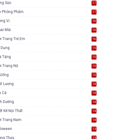
ang Sức
17
n Phòng Phẩm
17
ơng Vị
16
ải Mái
16
i Trang Trẻ Em
16
a Dụng
15
à Tặng
15
i Trang Nữ
15
 Uống
15
ất Lượng
14
u Cá
14
nh Dưỡng
14
ết Kế Nội Thất
14
ời Trang Nam
14
lloween
13
ong Thủy
13