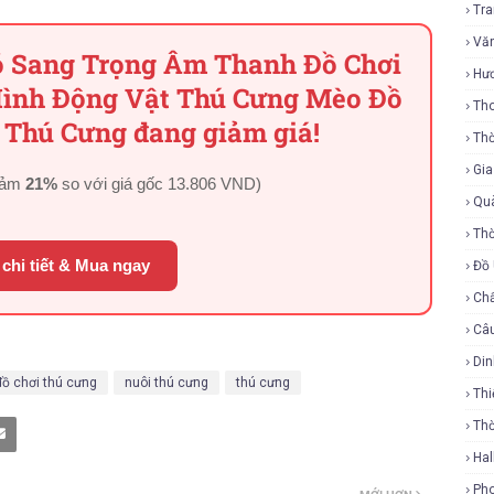
Tr
Vă
ó Sang Trọng Âm Thanh Đồ Chơi
Hư
Hình Động Vật Thú Cưng Mèo Đồ
Tho
 Thú Cưng đang giảm giá!
Thờ
Gi
iảm
21%
so với giá gốc
13.806 VND
)
Qu
Thờ
chi tiết & Mua ngay
Đồ
Ch
Câ
Di
đồ chơi thú cưng
nuôi thú cưng
thú cưng
Thi
Th
Ha
Ph