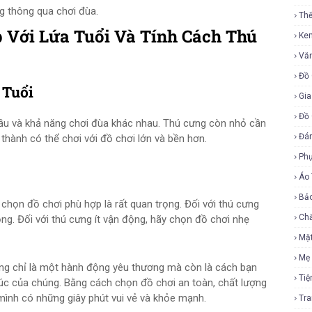
g thông qua chơi đùa.
Th
 Với Lứa Tuổi Và Tính Cách Thú
Ke
Vă
Đồ 
 Tuổi
Gia
Đồ 
cầu và khả năng chơi đùa khác nhau. Thú cưng còn nhỏ cần
Đá
thành có thể chơi với đồ chơi lớn và bền hơn.
Ph
Áo
Bả
c chọn đồ chơi phù hợp là rất quan trọng. Đối với thú cưng
Ch
ng. Đối với thú cưng ít vận động, hãy chọn đồ chơi nhẹ
Mặ
Mẹ
ông chỉ là một hành động yêu thương mà còn là cách bạn
Tiệ
úc của chúng. Bằng cách chọn đồ chơi an toàn, chất lượng
ình có những giây phút vui vẻ và khỏe mạnh.
Tr