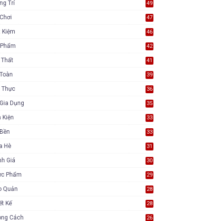
ng Trí
49
Chơi
47
t Kiệm
46
 Phẩm
42
 Thất
41
 Toàn
39
 Thực
36
Gia Dụng
35
 Kiện
33
 Bền
33
a Hè
31
nh Giá
30
ực Phẩm
29
o Quản
28
ết Kế
28
ong Cách
26