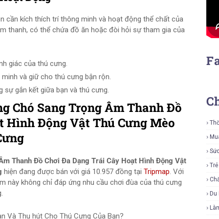
n cần kích thích trí thông minh và hoạt động thể chất của
âm thanh, có thể chứa đồ ăn hoặc đòi hỏi sự tham gia của
F
ính giác của thú cưng.
g minh và giữ cho thú cưng bận rộn.
g sự gắn kết giữa bạn và thú cưng.
C
ưng Chó Sang Trọng Âm Thanh Đồ
ạt Hình Động Vật Thú Cưng Mèo
Thờ
Cưng
Mu
Sứ
Âm Thanh Đồ Chơi Đa Dạng Trái Cây Hoạt Hình Động Vật
Tr
g
hiện đang được bán với giá 10.957 đồng tại
Tripmap
. Với
Ch
ẩm này không chỉ đáp ứng nhu cầu chơi đùa của thú cưng
.
Du 
Là