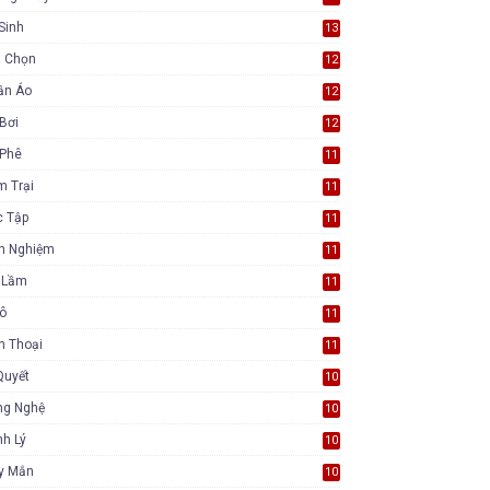
Sinh
13
a Chọn
12
ần Áo
12
Bơi
12
 Phê
11
m Trại
11
c Tập
11
nh Nghiệm
11
i Lầm
11
Tô
11
n Thoại
11
Quyết
10
ng Nghệ
10
h Lý
10
y Mắn
10