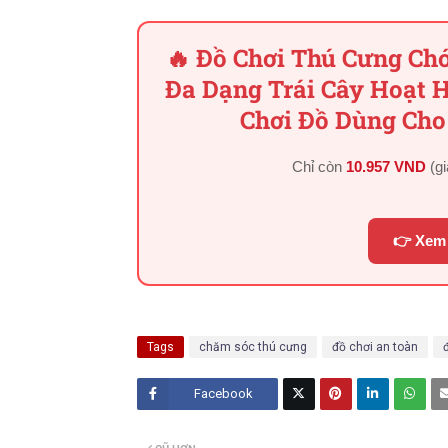
🔥 Đồ Chơi Thú Cưng Ch
Đa Dạng Trái Cây Hoạt 
Chơi Đồ Dùng Cho
Chỉ còn
10.957 VND
(g
👉 Xem 
Tags
chăm sóc thú cưng
đồ chơi an toàn
Facebook
Twitt