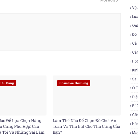
MỚI HƠN
Vệ 
Lự
Qu
Đồ 
Cà
Cắ
Họ
Ki
Sa
 Thú Cưng
Chăm Sóc Thú Cưng
Ô 
Điệ
Bí 
Cô
Nào Để Lựa Chọn Hàng
Làm Thế Nào Để Chọn Đồ Chơi An
Hàn
ú Cưng Phù Hợp: Câu
Toàn Và Thu hút Cho Thú Cưng Của
 Tôi Và Những Sai Lầm
Bạn?
Ma