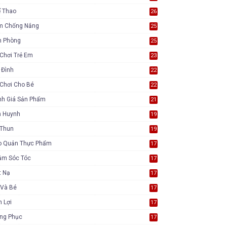
ể Thao
26
m Chống Nắng
25
n Phòng
25
Chơi Trẻ Em
23
 Đình
22
Chơi Cho Bé
22
nh Giá Sản Phẩm
21
ụ Huynh
19
 Thun
19
o Quản Thực Phẩm
17
ăm Sóc Tóc
17
t Nạ
17
 Và Bé
17
n Lợi
17
ang Phục
17