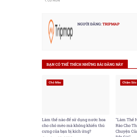
CŨ HƠN
er
NGƯỜI ĐĂNG:
TRIPMAP
BẠN CÓ THỂ THÍCH NHỮNG BÀI ĐĂNG NÀY
Chó Mèo
Chăm Sóc
Làm thế nào để sử dụng nước hoa
"Làm Thế 
cho chó mèo mà không khiến thú
Rào Cho Th
cưng của bạn bị kích ứng?
Chuyện Của