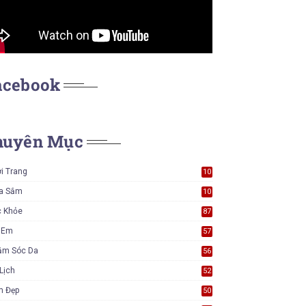
acebook
huyên Mục
i Trang
10
7
a Sắm
10
5
c Khỏe
87
ẻ Em
57
ăm Sóc Da
56
Lịch
52
m Đẹp
50