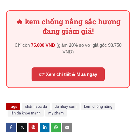
🔥 kem chống nắng sắc hương
đang giảm giá!
Chỉ còn
75.000 VND
(giảm
20%
so với giá gốc
93.750
VND
)
👉 Xem chi tiết & Mua ngay
Tags
chăm sóc da
da nhạy cảm
kem chống nắng
làn da khỏe mạnh
mỹ phẩm