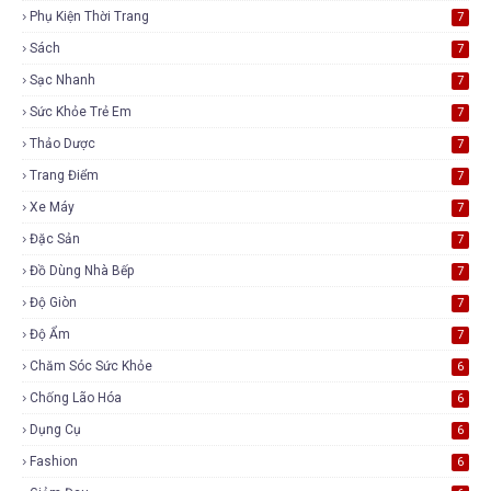
Phụ Kiện Thời Trang
7
Sách
7
Sạc Nhanh
7
Sức Khỏe Trẻ Em
7
Thảo Dược
7
Trang Điểm
7
Xe Máy
7
Đặc Sản
7
Đồ Dùng Nhà Bếp
7
Độ Giòn
7
Độ Ẩm
7
Chăm Sóc Sức Khỏe
6
Chống Lão Hóa
6
Dụng Cụ
6
Fashion
6