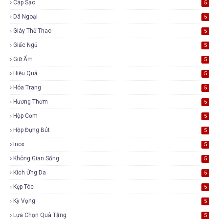
Cáp Sạc
5
Dã Ngoại
5
Giày Thể Thao
5
Giấc Ngủ
5
Giữ Ấm
5
Hiệu Quả
5
Hóa Trang
5
Hương Thơm
5
Hộp Cơm
5
Hộp Đựng Bút
5
Inox
5
Không Gian Sống
5
Kích Ứng Da
5
Kẹp Tóc
5
Kỳ Vọng
5
Lựa Chọn Quà Tặng
5