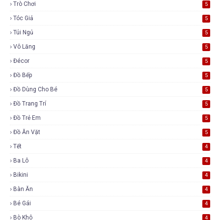
Trò Chơi
5
Tóc Giả
5
Túi Ngủ
5
Vô Lăng
5
Đécor
5
Đồ Bếp
5
Đồ Dùng Cho Bé
5
Đồ Trang Trí
5
Đồ Trẻ Em
5
Đồ Ăn Vặt
5
Tết
4
Ba Lô
4
Bikini
4
Bàn Ăn
4
Bé Gái
4
Bò Khô
4