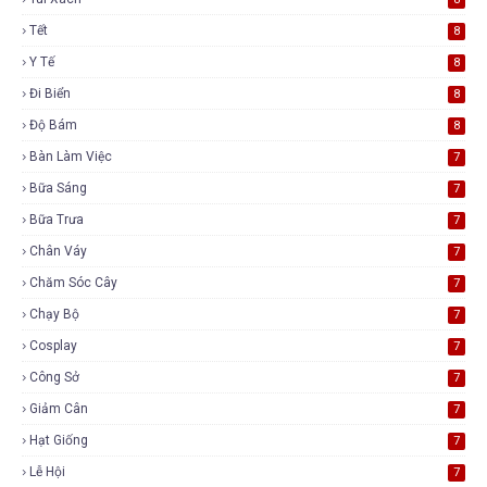
Tết
8
Y Tế
8
Đi Biển
8
Độ Bám
8
Bàn Làm Việc
7
Bữa Sáng
7
Bữa Trưa
7
Chân Váy
7
Chăm Sóc Cây
7
Chạy Bộ
7
Cosplay
7
Công Sở
7
Giảm Cân
7
Hạt Giống
7
Lễ Hội
7