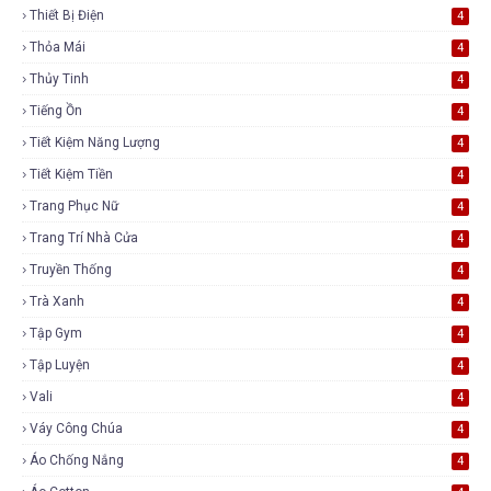
Thiết Bị Điện
4
Thỏa Mái
4
Thủy Tinh
4
Tiếng Ồn
4
Tiết Kiệm Năng Lượng
4
Tiết Kiệm Tiền
4
Trang Phục Nữ
4
Trang Trí Nhà Cửa
4
Truyền Thống
4
Trà Xanh
4
Tập Gym
4
Tập Luyện
4
Vali
4
Váy Công Chúa
4
Áo Chống Nắng
4