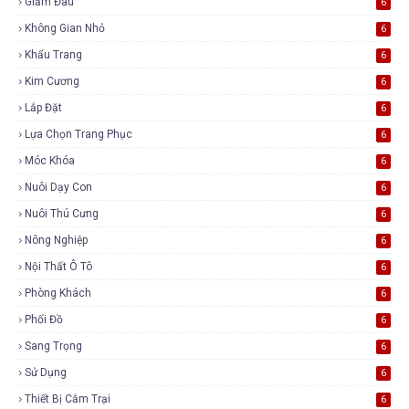
Giảm Đau
6
Không Gian Nhỏ
6
Khẩu Trang
6
Kim Cương
6
Lắp Đặt
6
Lựa Chọn Trang Phục
6
Móc Khóa
6
Nuôi Dạy Con
6
Nuôi Thú Cưng
6
Nông Nghiệp
6
Nội Thất Ô Tô
6
Phòng Khách
6
Phối Đồ
6
Sang Trọng
6
Sử Dụng
6
Thiết Bị Cắm Trại
6