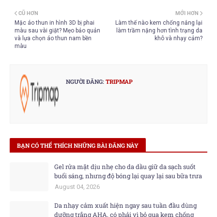
CŨ HƠN
MỚI HƠN
Mặc áo thun in hình 3D bị phai
Làm thế nào kem chống nắng lại
màu sau vài giặt? Mẹo bảo quản
làm trầm nặng hơn tình trạng da
và lựa chọn áo thun nam bền
khô và nhạy cảm?
màu
NGƯỜI ĐĂNG:
TRIPMAP
BẠN CÓ THỂ THÍCH NHỮNG BÀI ĐĂNG NÀY
Gel rửa mặt dịu nhẹ cho da dầu giữ da sạch suốt
buổi sáng, nhưng độ bóng lại quay lại sau bữa trưa
August 04, 2026
Da nhạy cảm xuất hiện ngay sau tuần đầu dùng
dưỡng trắng AHA, có phải vì bỏ qua kem chống