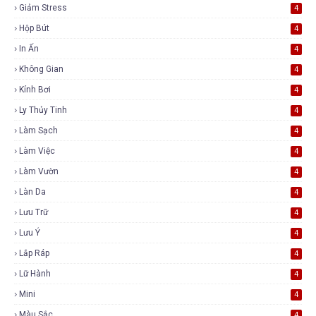
Giảm Stress
4
Hộp Bút
4
In Ấn
4
Không Gian
4
Kính Bơi
4
Ly Thủy Tinh
4
Làm Sạch
4
Làm Việc
4
Làm Vườn
4
Làn Da
4
Lưu Trữ
4
Lưu Ý
4
Lắp Ráp
4
Lữ Hành
4
Mini
4
Màu Sắc
4