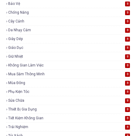
Bảo Vệ
8
Chống Nắng
8
Cây Cảnh
8
Da Nhạy Cảm
8
Giày Dép
8
Giáo Dục
8
Giữ Nhiệt
8
Không Gian Làm Việc
8
Mua Sắm Thông Minh
8
Mùa Đông
8
Phụ Kiện Tóc
8
Sửa Chữa
8
Thiết Bị Gia Dụng
8
Tiết Kiệm Không Gian
8
Trải Nghiệm
8
Túi Xách
8