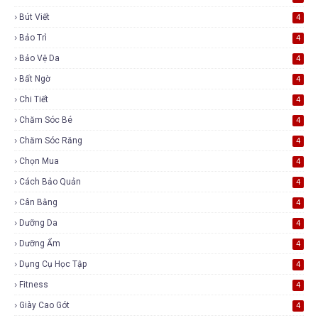
Bút Viết
4
Bảo Trì
4
Bảo Vệ Da
4
Bất Ngờ
4
Chi Tiết
4
Chăm Sóc Bé
4
Chăm Sóc Răng
4
Chọn Mua
4
Cách Bảo Quản
4
Cân Bằng
4
Dưỡng Da
4
Dưỡng Ẩm
4
Dụng Cụ Học Tập
4
Fitness
4
Giày Cao Gót
4