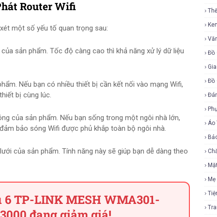
hát Router Wifi
Th
Ke
xét một số yếu tố quan trọng sau:
Vă
u của sản phẩm. Tốc độ càng cao thì khả năng xử lý dữ liệu
Đồ 
Gia
Đồ 
phẩm. Nếu bạn có nhiều thiết bị cần kết nối vào mạng Wifi,
hiết bị cùng lúc.
Đá
Ph
sóng của sản phẩm. Nếu bạn sống trong một ngôi nhà lớn,
Áo
 đảm bảo sóng Wifi được phủ khắp toàn bộ ngôi nhà.
Bả
 lưới của sản phẩm. Tính năng này sẽ giúp bạn dễ dàng theo
Ch
Mặ
Mẹ
Tiệ
ifi 6 TP-LINK MESH WMA301-
Tr
000 đang giảm giá!