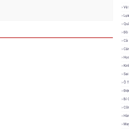
Vệ 
Lự
Qu
Đồ 
Cà
Cắ
Họ
Ki
Sa
Ô 
Điệ
Bí 
Cô
Hàn
Ma