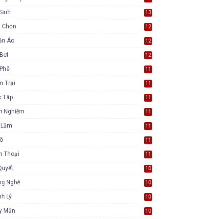
Sinh
13
a Chọn
12
ần Áo
12
Bơi
12
 Phê
11
m Trại
11
c Tập
11
nh Nghiệm
11
i Lầm
11
Tô
11
n Thoại
11
Quyết
10
ng Nghệ
10
h Lý
10
y Mắn
10