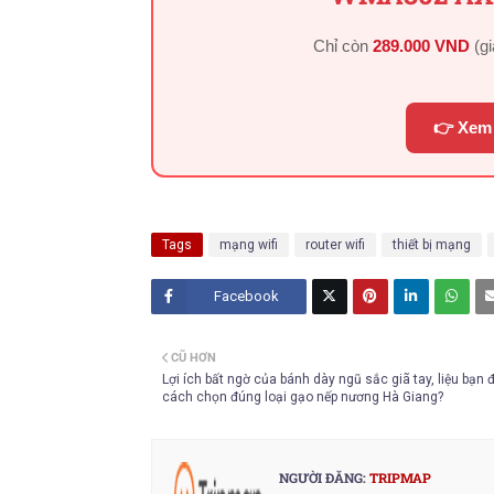
Chỉ còn
289.000 VND
(g
👉 Xem 
Tags
mạng wifi
router wifi
thiết bị mạng
Facebook
Twitt
CŨ HƠN
er
Lợi ích bất ngờ của bánh dày ngũ sắc giã tay, liệu bạn đ
cách chọn đúng loại gạo nếp nương Hà Giang?
NGƯỜI ĐĂNG:
TRIPMAP