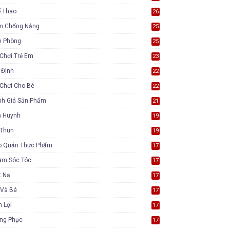
ể Thao
26
m Chống Nắng
25
n Phòng
25
Chơi Trẻ Em
23
 Đình
22
Chơi Cho Bé
22
nh Giá Sản Phẩm
21
ụ Huynh
19
 Thun
19
o Quản Thực Phẩm
17
ăm Sóc Tóc
17
t Nạ
17
 Và Bé
17
n Lợi
17
ang Phục
17