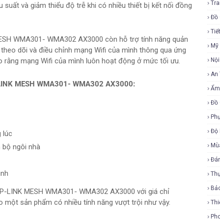
Tra
ất và giảm thiểu độ trễ khi có nhiều thiết bị kết nối đồng
Đồ 
Tiế
K MESH WMA301- WMA302 AX3000 còn hỗ trợ tính năng quản
Mỹ
 theo dõi và điều chỉnh mạng Wifi của mình thông qua ứng
o rằng mạng Wifi của mình luôn hoạt động ở mức tối ưu.
Nội
An
6 TP-LINK MESH WMA301- WMA302 AX3000:
Ẩm
Đồ 
Phụ
Độ
 lúc
Mù
n bộ ngôi nhà
Đá
inh
Th
Bả
 6 TP-LINK MESH WMA301- WMA302 AX3000 với giá chỉ
o một sản phẩm có nhiều tính năng vượt trội như vậy.
Thi
Ph