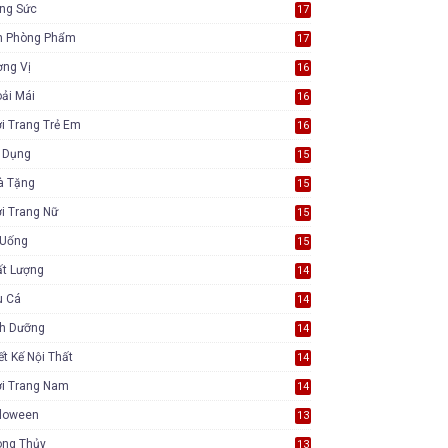
ang Sức
17
n Phòng Phẩm
17
ơng Vị
16
ải Mái
16
i Trang Trẻ Em
16
a Dụng
15
à Tặng
15
i Trang Nữ
15
 Uống
15
ất Lượng
14
u Cá
14
nh Dưỡng
14
ết Kế Nội Thất
14
ời Trang Nam
14
lloween
13
ong Thủy
13