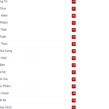
ng Trí
49
Chơi
47
t Kiệm
46
 Phẩm
42
 Thất
41
 Toàn
39
 Thực
36
Gia Dụng
35
 Kiện
33
 Bền
33
a Hè
31
nh Giá
30
ực Phẩm
29
o Quản
28
ết Kế
28
ong Cách
26