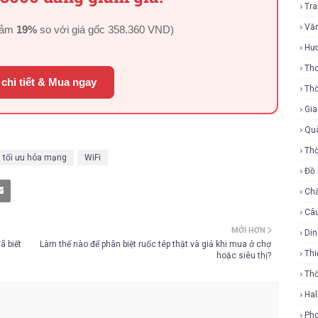
Tr
Vă
iảm
19%
so với giá gốc
358.360 VND
)
Hư
Tho
chi tiết & Mua ngay
Thờ
Gi
Qu
Thờ
tối ưu hóa mạng
WiFi
Đồ
Ch
Câ
MỚI HƠN
Di
ã biết
Làm thế nào để phân biệt ruốc tép thật và giả khi mua ở chợ
Thi
hoặc siêu thị?
Th
Ha
Ph