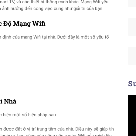
art TV, và các thiết bị thông minh khác. Mạng Wifi yếu
à ảnh hưởng đến công việc cũng như giải trí của bạn.
c Độ Mạng Wifi
 định của mạng Wifi tại nhà. Dưới đây là một số yếu tố
Su
i Nhà
ực hiện một số biện pháp sau:
 được đặt ở vị trí trung tâm của nhà. Điều này sẽ giúp tín
goài ra, bạn cũng nên nâng cấp router Wifi của mình lên