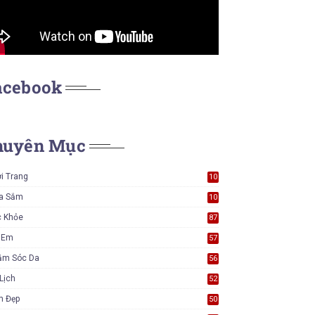
acebook
huyên Mục
i Trang
10
7
a Sắm
10
5
c Khỏe
87
ẻ Em
57
ăm Sóc Da
56
Lịch
52
m Đẹp
50