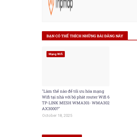
BẠN CÓ THỂ THÍCH NHỮNG BÀI ĐĂNG NÀY
Mạng Wifi
"Làm thế nào để tối ưu hóa mạng
Wifi tại nhà với bộ phát router Wifi 6
TP-LINK MESH WMA301- WMA302
AX3000?"
October 18, 2025