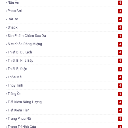
Nấu Ăn
4
Phao Bơi
4
Rủi Ro
4
Snack
4
Sản Phẩm Chăm Sóc Da
4
Sức Khỏe Răng Miệng
4
Thiết Bị Du Lịch
4
Thiết Bị Nhà Bếp
4
Thiết Bị Điện
4
Thỏa Mái
4
Thủy Tinh
4
Tiếng Ồn
4
Tiết Kiệm Năng Lượng
4
Tiết Kiệm Tiền
4
Trang Phục Nữ
4
Trang Trí Nhà Cửa
4