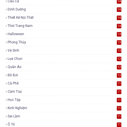
Câu Cá
14
Dinh Dưỡng
14
Thiết Kế Nội Thất
14
Thời Trang Nam
14
Halloween
13
Phong Thủy
13
Vệ Sinh
13
Lựa Chọn
12
Quần Áo
12
Đồ Bơi
12
Cà Phê
11
Cắm Trại
11
Học Tập
11
Kinh Nghiệm
11
Sai Lầm
11
Ô Tô
11