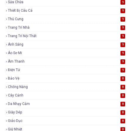
Sửa Chữa
9
Thiết Bị Câu Cá
9
Thú Cưng
9
Trang Trí Nhà
9
Trang Trí Nội Thất
9
Ánh Sáng
9
Áo Sơ Mi
9
Âm Thanh
9
Điện Tử
9
Bảo Vệ
8
Chống Nắng
8
Cây Cảnh
8
Da Nhạy Cảm
8
Giày Dép
8
Giáo Dục
8
Giữ Nhiệt
8