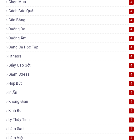
Chọn Mua
4
Cách Bảo Quản
4
Cân Bằng
4
Dưỡng Da
4
Dưỡng Ẩm
4
Dụng Cụ Học Tập
4
Fitness
4
Giày Cao Gót
4
Giảm Stress
4
Hộp Bút
4
In Ấn
4
Không Gian
4
Kính Bơi
4
Ly Thủy Tinh
4
Làm Sạch
4
Làm Việc
4