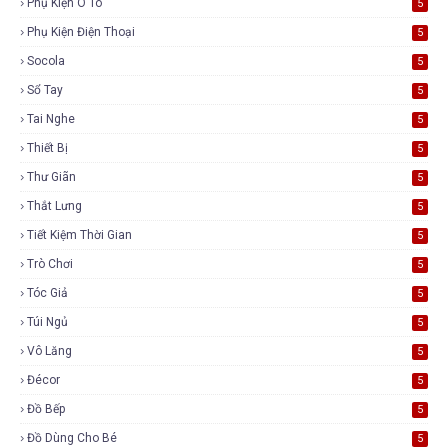
Phụ Kiện Ô Tô
5
Phụ Kiện Điện Thoại
5
Socola
5
Sổ Tay
5
Tai Nghe
5
Thiết Bị
5
Thư Giãn
5
Thắt Lưng
5
Tiết Kiệm Thời Gian
5
Trò Chơi
5
Tóc Giả
5
Túi Ngủ
5
Vô Lăng
5
Đécor
5
Đồ Bếp
5
Đồ Dùng Cho Bé
5