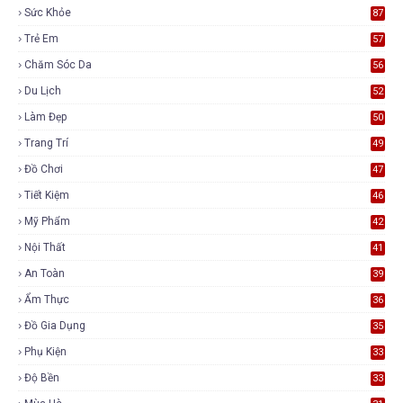
6
Sức Khỏe
87
Trẻ Em
57
Chăm Sóc Da
56
Du Lịch
52
Làm Đẹp
50
Trang Trí
49
Đồ Chơi
47
Tiết Kiệm
46
Mỹ Phẩm
42
Nội Thất
41
An Toàn
39
Ẩm Thực
36
Đồ Gia Dụng
35
Phụ Kiện
33
Độ Bền
33