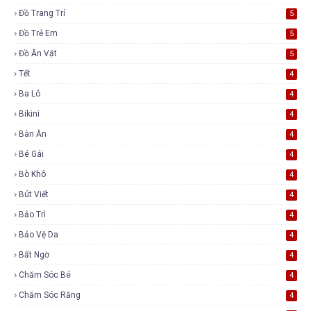
Đồ Trang Trí
5
Đồ Trẻ Em
5
Đồ Ăn Vặt
5
Tết
4
Ba Lô
4
Bikini
4
Bàn Ăn
4
Bé Gái
4
Bò Khô
4
Bút Viết
4
Bảo Trì
4
Bảo Vệ Da
4
Bất Ngờ
4
Chăm Sóc Bé
4
Chăm Sóc Răng
4