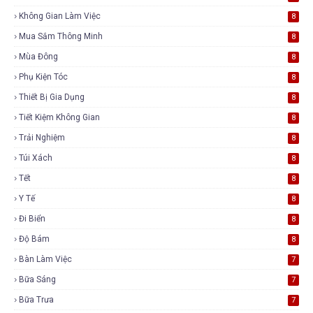
Không Gian Làm Việc
8
Mua Sắm Thông Minh
8
Mùa Đông
8
Phụ Kiện Tóc
8
Thiết Bị Gia Dụng
8
Tiết Kiệm Không Gian
8
Trải Nghiệm
8
Túi Xách
8
Tết
8
Y Tế
8
Đi Biển
8
Độ Bám
8
Bàn Làm Việc
7
Bữa Sáng
7
Bữa Trưa
7