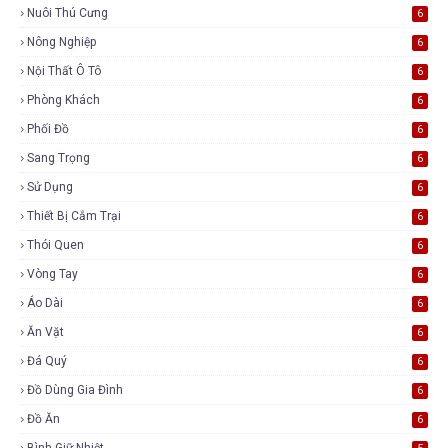
Nuôi Thú Cưng
6
Nông Nghiệp
6
Nội Thất Ô Tô
6
Phòng Khách
6
Phối Đồ
6
Sang Trọng
6
Sử Dụng
6
Thiết Bị Cắm Trại
6
Thói Quen
6
Vòng Tay
6
Áo Dài
6
Ăn Vặt
6
Đá Quý
6
Đồ Dùng Gia Đình
6
Đồ Ăn
6
Bình Giữ Nhiệt