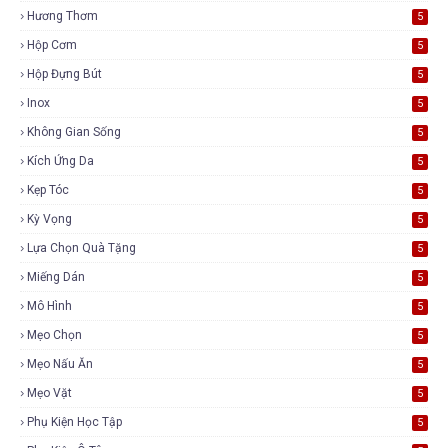
Hương Thơm
5
Hộp Cơm
5
Hộp Đựng Bút
5
Inox
5
Không Gian Sống
5
Kích Ứng Da
5
Kẹp Tóc
5
Kỳ Vọng
5
Lựa Chọn Quà Tặng
5
Miếng Dán
5
Mô Hình
5
Mẹo Chọn
5
Mẹo Nấu Ăn
5
Mẹo Vặt
5
Phụ Kiện Học Tập
5