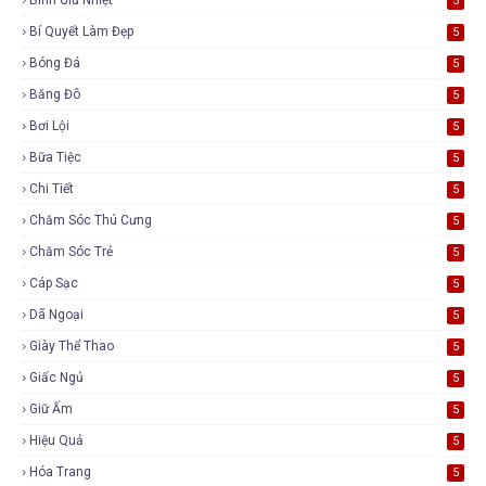
5
Bí Quyết Làm Đẹp
5
Bóng Đá
5
Băng Đô
5
Bơi Lội
5
Bữa Tiệc
5
Chi Tiết
5
Chăm Sóc Thú Cưng
5
Chăm Sóc Trẻ
5
Cáp Sạc
5
Dã Ngoại
5
Giày Thể Thao
5
Giấc Ngủ
5
Giữ Ấm
5
Hiệu Quả
5
Hóa Trang
5