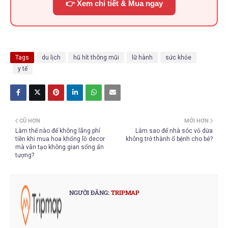
👉 Xem chi tiết & Mua ngay
Tags
du lịch
hũ hít thông mũi
lữ hành
sức khỏe
y tế
CŨ HƠN
MỚI HƠN
Làm thế nào để không lãng phí
Làm sao để nhà sóc vỏ dừa
tiền khi mua hoa khổng lồ decor
không trở thành ổ bệnh cho bé?
mà vẫn tạo không gian sống ấn
tượng?
NGƯỜI ĐĂNG:
TRIPMAP