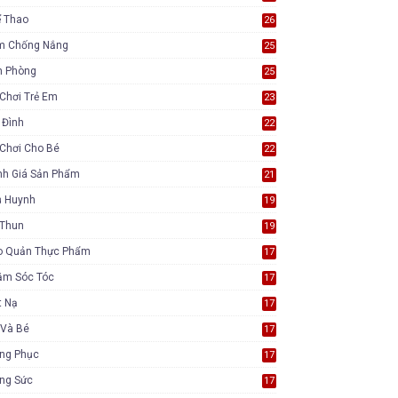
ể Thao
26
m Chống Nắng
25
n Phòng
25
Chơi Trẻ Em
23
 Đình
22
Chơi Cho Bé
22
nh Giá Sản Phẩm
21
ụ Huynh
19
 Thun
19
o Quản Thực Phẩm
17
ăm Sóc Tóc
17
t Nạ
17
 Và Bé
17
ang Phục
17
ang Sức
17