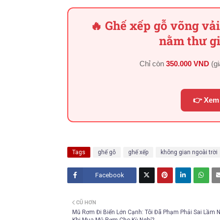
🔥 Ghế xếp gỗ võng vải
nằm thư gi
Chỉ còn
350.000 VND
(g
👉 Xem 
Tags
ghế gỗ
ghế xếp
không gian ngoài trời
Facebook
Twitt
CŨ HƠN
er
Mũ Rơm Đi Biển Lớn Cạnh: Tôi Đã Phạm Phải Sai Lầm 