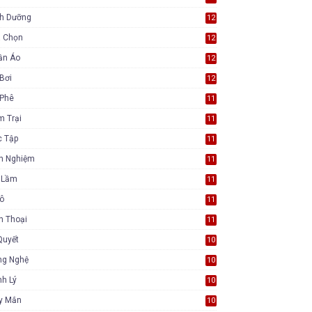
nh Dưỡng
12
a Chọn
12
ần Áo
12
Bơi
12
 Phê
11
m Trại
11
c Tập
11
nh Nghiệm
11
i Lầm
11
Tô
11
n Thoại
11
Quyết
10
ng Nghệ
10
h Lý
10
y Mắn
10