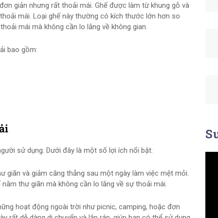
ế đơn giản nhưng rất thoải mái. Ghế được làm từ khung gỗ và
thoải mái. Loại ghế này thường có kích thước lớn hơn so
thoải mái mà không cần lo lắng về không gian.
vải bao gồm:
ải
Su
gười sử dụng. Dưới đây là một số lợi ích nổi bật:
thư giãn và giảm căng thẳng sau một ngày làm việc mệt mỏi.
 nằm thư giãn mà không cần lo lắng về sự thoải mái.
hững hoạt động ngoài trời như picnic, camping, hoặc đơn
ày rất dễ dàng di chuyển và lắp ráp, giúp bạn có thể sử dụng