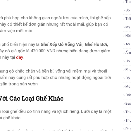
Tra
Đồ 
à phù hợp cho không gian ngoài trời của mình, thì ghế xếp
Tiế
 này có thiết kế đơn giản nhưng rất thoải mái, giúp bạn có
Mỹ
làm việc mệt mỏi.
Nội
 phổ biến hiện nay là
Ghế Xếp Gỗ Võng Vải, Ghế Hồ Bơi,
An
ày có giá gốc là 420,000 VND nhưng hiện đang được giảm
Ẩm
 này tại
đây
.
Đồ 
Phụ
hung gỗ chắc chắn và bền bỉ, võng vải mềm mại và thoải
 phẩm này cũng rất phù hợp cho những hoạt động ngoài trời
Độ
giãn trong sân vườn.
Mù
Đá
Với Các Loại Ghế Khác
Bả
 loại ghế đều có tính năng và lợi ích riêng. Dưới đây là một
Thi
ại ghế khác:
Th
Ph