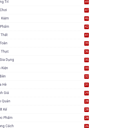
ng Trí
49
Chơi
47
t Kiệm
46
 Phẩm
42
 Thất
41
 Toàn
39
 Thực
36
Gia Dụng
35
 Kiện
33
 Bền
32
a Hè
31
nh Giá
29
o Quản
28
ết Kế
28
ực Phẩm
28
ong Cách
26