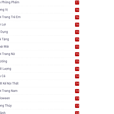
n Phòng Phẩm
17
ơng Vị
16
i Trang Trẻ Em
16
n Lợi
16
a Dụng
15
à Tặng
15
ải Mái
15
i Trang Nữ
15
 Uống
15
ất Lượng
14
u Cá
14
ết Kế Nội Thất
14
ời Trang Nam
14
lloween
13
ong Thủy
13
Sinh
13