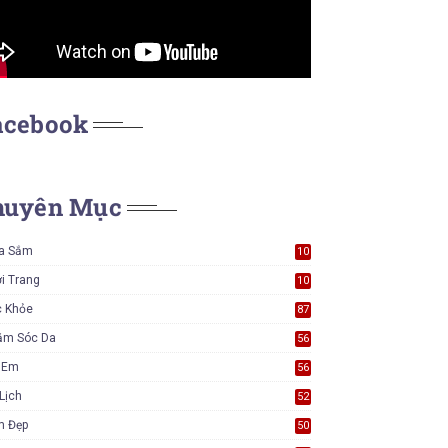
acebook
huyên Mục
a Sắm
10
5
i Trang
10
5
c Khỏe
87
ăm Sóc Da
56
ẻ Em
56
Lịch
52
m Đẹp
50