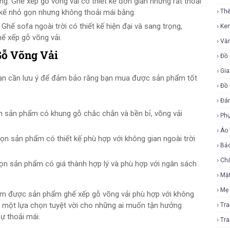
g: Ghế xếp gỗ võng vải có thiết kế đơn giản nhưng rất thoải
t kế nhỏ gọn nhưng không thoải mái bằng.
Th
Ghế sofa ngoài trời có thiết kế hiện đại và sang trọng,
Ke
ế xếp gỗ võng vải.
Vă
Gỗ Võng Vải
Đồ 
Gia
bạn cần lưu ý để đảm bảo rằng bạn mua được sản phẩm tốt
Đồ 
Đá
 sản phẩm có khung gỗ chắc chắn và bền bỉ, võng vải
Ph
Áo
n sản phẩm có thiết kế phù hợp với không gian ngoài trời
Bả
Ch
ọn sản phẩm có giá thành hợp lý và phù hợp với ngân sách
Mặ
Mẹ
 tìm được sản phẩm ghế xếp gỗ võng vải phù hợp với không
là một lựa chọn tuyệt vời cho những ai muốn tận hưởng
Tr
ự thoải mái.
Tr