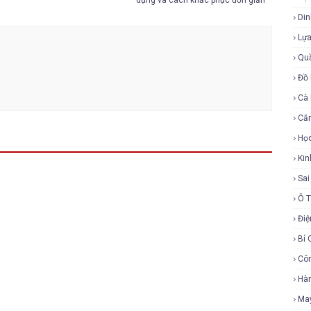
dụng và cách khắc phục đơn giản
Di
Lự
Qu
Đồ 
Cà
Cắ
Họ
Ki
Sa
Ô 
Điệ
Bí 
Cô
Hàn
Ma