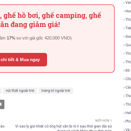
Vă
Hư
, ghế hồ bơi, ghế camping, ghế
Thờ
ãn đang giảm giá!
Tiệ
Gi
iảm
17%
so với giá gốc
420.000 VND
)
Qu
Tho
chi tiết & Mua ngay
Thờ
Đồ
Ch
Câ
nội thất ngoài trời
trang trí ngoài trời
Thi
Th
Ha
MỚI HƠN
Ph
Nào
Vì sao ly giữ nhiệt có ống hút vẫn bị rò rỉ sau thời gian dài sử
Vệ 