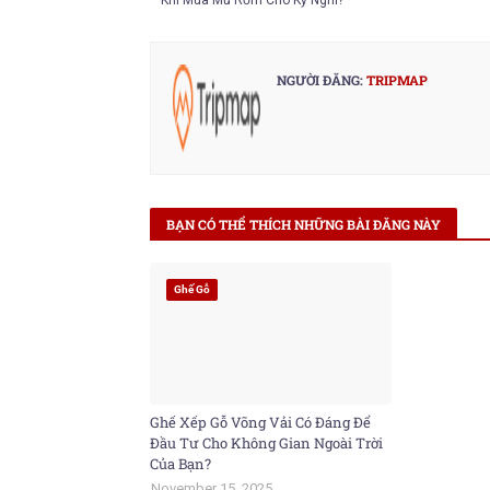
Khi Mua Mũ Rơm Cho Kỳ Nghỉ?
NGƯỜI ĐĂNG:
TRIPMAP
BẠN CÓ THỂ THÍCH NHỮNG BÀI ĐĂNG NÀY
Ghế Gỗ
Ghế Xếp Gỗ Võng Vải Có Đáng Để
Đầu Tư Cho Không Gian Ngoài Trời
Của Bạn?
November 15, 2025