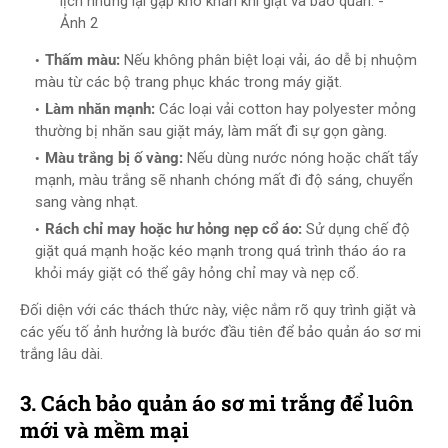
lịch nhưng lại gặp khó khăn khi giặt và bảo quản. -
Ảnh 2
Thấm màu:
Nếu không phân biệt loại vải, áo dễ bị nhuộm
màu từ các bộ trang phục khác trong máy giặt.
Làm nhăn mạnh:
Các loại vải cotton hay polyester mỏng
thường bị nhăn sau giặt máy, làm mất đi sự gọn gàng.
Màu trắng bị ố vàng:
Nếu dùng nước nóng hoặc chất tẩy
mạnh, màu trắng sẽ nhanh chóng mất đi độ sáng, chuyển
sang vàng nhạt.
Rách chỉ may hoặc hư hỏng nẹp cổ áo:
Sử dụng chế độ
giặt quá mạnh hoặc kéo mạnh trong quá trình tháo áo ra
khỏi máy giặt có thể gây hỏng chỉ may và nẹp cổ.
Đối diện với các thách thức này, việc nắm rõ quy trình giặt và
các yếu tố ảnh hưởng là bước đầu tiên để bảo quản áo sơ mi
trắng lâu dài.
3. Cách bảo quản áo sơ mi trắng để luôn
mới và mềm mại