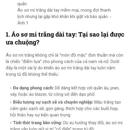
Áo sơ mi trắng dài tay mềm mại, mong đợi thanh
lịch nhưng lại gặp khó khăn khi giặt và bảo quản. -
Ảnh 1
1. Áo sơ mi trắng dài tay: Tại sao lại được
ưa chuộng?
Áo sơ mi trắng không chỉ là “món đồ mặc” đơn thuần mà còn
là chiếc “điểm tựa” cho phong cách của cả nam và nữ. Dưới
đây là một vài lý do khiến áo sơ mi trắng dài tay luôn nằm
trong tủ đồ không thể thiếu:
Đa dạng phong cách:
Dễ dàng kết hợp với quần âu, jean,
váy, hoặc áo blazer, từ công sở đến dạo phố.
Biểu tượng sự sạch sẽ và chuyên nghiệp:
Màu trắng tạo
cảm giác sạch sẽ, gọn gàng, thích hợp cho các buổi họp,
hội thảo hay sự kiện quan trọng.
Tính thời trang bền vững:
Dù xu hướng thay đổi, áo sơ mi
trắng vẫn luôn giữ vị trí “cổ điển” trong tủ đồ.