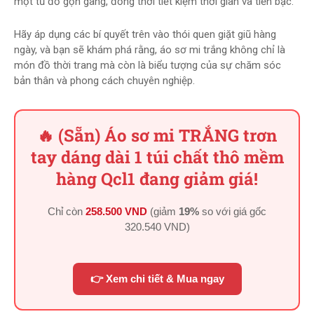
một tủ đồ gọn gàng, đồng thời tiết kiệm thời gian và tiền bạc.
Hãy áp dụng các bí quyết trên vào thói quen giặt giũ hàng
ngày, và bạn sẽ khám phá rằng, áo sơ mi trắng không chỉ là
món đồ thời trang mà còn là biểu tượng của sự chăm sóc
bản thân và phong cách chuyên nghiệp.
🔥 (Sẵn) Áo sơ mi TRẮNG trơn
tay dáng dài 1 túi chất thô mềm
hàng Qcl1 đang giảm giá!
Chỉ còn
258.500 VND
(giảm
19%
so với giá gốc
320.540 VND
)
👉 Xem chi tiết & Mua ngay