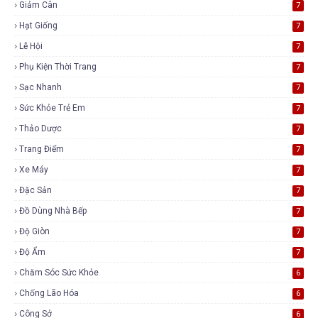
Giảm Cân
7
Hạt Giống
7
Lễ Hội
7
Phụ Kiện Thời Trang
7
Sạc Nhanh
7
Sức Khỏe Trẻ Em
7
Thảo Dược
7
Trang Điểm
7
Xe Máy
7
Đặc Sản
7
Đồ Dùng Nhà Bếp
7
Độ Giòn
7
Độ Ẩm
7
Chăm Sóc Sức Khỏe
6
Chống Lão Hóa
6
Công Sở
6