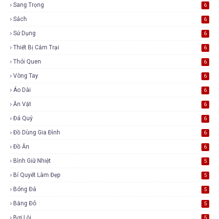
Sang Trọng
6
Sách
6
Sử Dụng
6
Thiết Bị Cắm Trại
6
Thói Quen
6
Vòng Tay
6
Áo Dài
6
Ăn Vặt
6
Đá Quý
6
Đồ Dùng Gia Đình
6
Đồ Ăn
6
Bình Giữ Nhiệt
5
Bí Quyết Làm Đẹp
5
Bóng Đá
5
Băng Đô
5
Bơi Lội
5