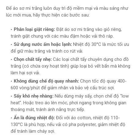
Để áo sơ mi trắng luôn duy trì độ mềm mại và màu sáng như
lúc mới mua, hãy thực hiện các bước sau:
Phân loại giặt riêng:
Đặt áo sơ mi trắng vào giỏ riêng,
tránh giặt chung với các màu đậm hoặc vải thô ráp.
Sử dụng nước ấm hoặc lạnh:
Nhiệt độ 30°C là mức tối ưu
để giữ màu trắng và tránh co rút vải.
Chọn chất tẩy nhẹ:
Các loại chất tẩy chuyên dụng cho đồ
trắng (có chứa oxy hoạt tính) giúp loại bỏ vết bẩn mà không
làm hại sợi vải.
Không dùng chế độ quay nhanh:
Chọn tốc độ quay 400-
600 vòng/phút để giảm nhăn và bảo vệ cấu trúc sợi.
Sấy khô nhẹ nhàng:
Nếu dùng máy sấy, chọn chế độ “low
heat”. Hoặc treo áo lên móc, phơi ngang trong không gian
thoáng mát, tránh ánh nắng trực tiếp.
Ấn là đúng nhiệt độ:
Đối với áo cotton, nhiệt độ 110-
130°C là phù hợp; nếu vải có pha polyester, giảm nhiệt độ
để tránh làm cháy sợi.