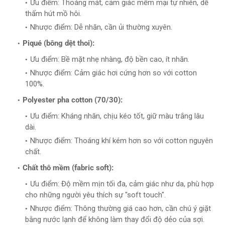
Ưu điểm: Thoáng mát, cảm giác mềm mại tự nhiên, dễ
thấm hút mồ hôi.
Nhược điểm: Dễ nhăn, cần ủi thường xuyên.
Piqué (bông dệt thoi):
Ưu điểm: Bề mặt nhẹ nhàng, độ bền cao, ít nhăn.
Nhược điểm: Cảm giác hơi cứng hơn so với cotton
100%.
Polyester pha cotton (70/30):
Ưu điểm: Kháng nhăn, chịu kéo tốt, giữ màu trắng lâu
dài.
Nhược điểm: Thoáng khí kém hơn so với cotton nguyên
chất.
Chất thô mềm (fabric soft):
Ưu điểm: Độ mềm mịn tối đa, cảm giác như da, phù hợp
cho những người yêu thích sự "soft touch".
Nhược điểm: Thông thường giá cao hơn, cần chú ý giặt
bằng nước lạnh để không làm thay đổi độ dẻo của sợi.