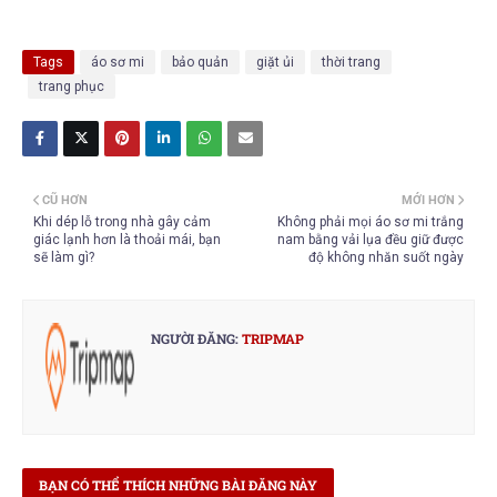
Tags
áo sơ mi
bảo quản
giặt ủi
thời trang
trang phục
CŨ HƠN
MỚI HƠN
Khi dép lỗ trong nhà gây cảm
Không phải mọi áo sơ mi trắng
giác lạnh hơn là thoải mái, bạn
nam bằng vải lụa đều giữ được
sẽ làm gì?
độ không nhăn suốt ngày
NGƯỜI ĐĂNG:
TRIPMAP
BẠN CÓ THỂ THÍCH NHỮNG BÀI ĐĂNG NÀY