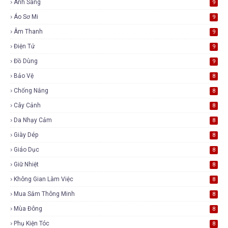
Ánh Sáng
9
Áo Sơ Mi
9
Âm Thanh
9
Điện Tử
9
Đồ Dùng
9
Bảo Vệ
8
Chống Nắng
8
Cây Cảnh
8
Da Nhạy Cảm
8
Giày Dép
8
Giáo Dục
8
Giữ Nhiệt
8
Không Gian Làm Việc
8
Mua Sắm Thông Minh
8
Mùa Đông
8
Phụ Kiện Tóc
8