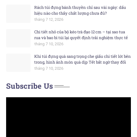
Rách túi đựng bánh thuyền chỉ sau vài ngày: dấu
hiệu nào cho thấy chất lượng chưa đủ?
tháng 7 12, 2026
Chi tiết nhỏ của bộ kéo trà đạo 12 cm – tại sao tua
rua và bao bì túi lại quyết định trải nghiệm thực tế
tháng 7 10, 2026
Khi túi đựng quà sang trọng che giấu chi tiết lót bên
trong, hình ảnh món quà dịp Tết bất ngờ thay đổi
tháng 7 10, 2026
Subscribe Us