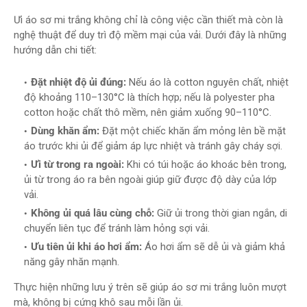
Ưi áo sơ mi trắng không chỉ là công việc cần thiết mà còn là
nghệ thuật để duy trì độ mềm mại của vải. Dưới đây là những
hướng dẫn chi tiết:
Đặt nhiệt độ ủi đúng:
Nếu áo là cotton nguyên chất, nhiệt
độ khoảng 110–130°C là thích hợp; nếu là polyester pha
cotton hoặc chất thô mềm, nên giảm xuống 90–110°C.
Dùng khăn ẩm:
Đặt một chiếc khăn ẩm mỏng lên bề mặt
áo trước khi ủi để giảm áp lực nhiệt và tránh gây cháy sợi.
Ưi từ trong ra ngoài:
Khi có túi hoặc áo khoác bên trong,
ủi từ trong áo ra bên ngoài giúp giữ được độ dày của lớp
vải.
Không ủi quá lâu cùng chỗ:
Giữ ủi trong thời gian ngắn, di
chuyển liên tục để tránh làm hỏng sợi vải.
Ưu tiên ủi khi áo hơi ẩm:
Áo hơi ẩm sẽ dễ ủi và giảm khả
năng gây nhăn mạnh.
Thực hiện những lưu ý trên sẽ giúp áo sơ mi trắng luôn mượt
mà, không bị cứng khô sau mỗi lần ủi.