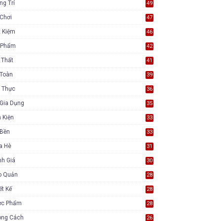
ng Trí
49
Chơi
47
t Kiệm
46
 Phẩm
42
 Thất
41
 Toàn
39
 Thực
36
Gia Dụng
35
 Kiện
33
 Bền
33
a Hè
31
nh Giá
30
o Quản
28
ết Kế
28
ực Phẩm
28
ong Cách
26