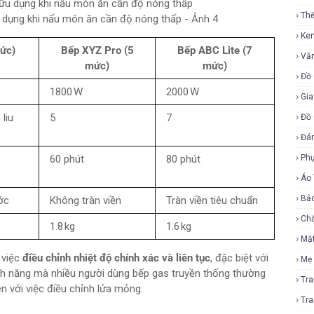
Th
u dụng khi nấu món ăn cần độ nóng thấp - Ảnh 4
Ke
mức)
Bếp XYZ Pro (5
Bếp ABC Lite (7
Vă
mức)
mức)
Đồ 
1800 W
2000 W
Gia
 liu
5
7
Đồ 
Đá
60 phút
80 phút
Ph
Áo
Bả
ớc
Không tràn viền
Tràn viền tiêu chuẩn
Ch
1.8 kg
1.6 kg
Mặ
 việc
điều chỉnh nhiệt độ chính xác và liên tục
, đặc biệt với
Mẹ
tính năng mà nhiều người dùng bếp gas truyền thống thường
Tr
n với việc điều chỉnh lửa mỏng.
Tr