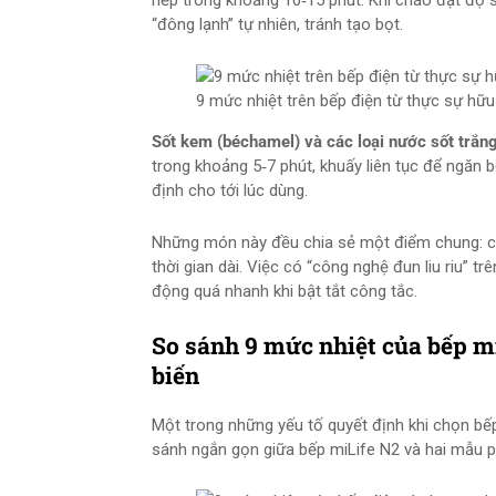
nếp trong khoảng 10‑15 phút. Khi cháo đạt độ
“đông lạnh” tự nhiên, tránh tạo bọt.
9 mức nhiệt trên bếp điện từ thực sự hữ
Sốt kem (béchamel) và các loại nước sốt trắn
trong khoảng 5‑7 phút, khuấy liên tục để ngăn b
định cho tới lúc dùng.
Những món này đều chia sẻ một điểm chung: cần
thời gian dài. Việc có “công nghệ đun liu riu” 
động quá nhanh khi bật tắt công tắc.
So sánh 9 mức nhiệt của bếp mi
biến
Một trong những yếu tố quyết định khi chọn bếp
sánh ngắn gọn giữa bếp miLife N2 và hai mẫu ph