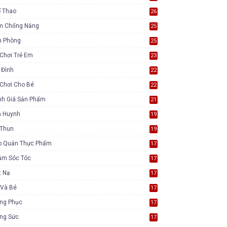
ể Thao
26
m Chống Nắng
25
n Phòng
25
Chơi Trẻ Em
23
 Đình
22
Chơi Cho Bé
22
nh Giá Sản Phẩm
21
ụ Huynh
19
 Thun
19
o Quản Thực Phẩm
17
ăm Sóc Tóc
17
t Nạ
17
 Và Bé
17
ang Phục
17
ang Sức
17