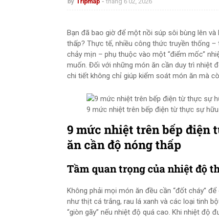
by
Tripmap
tháng 6 02, 2026
Bạn đã bao giờ để một nồi súp sôi bùng lên và 
thấp? Thực tế, nhiều công thức truyền thống –
chảy mịn – phụ thuộc vào một “điểm mốc” nhiệ
muốn. Đối với những món ăn cần duy trì nhiệt 
chi tiết không chỉ giúp kiểm soát món ăn mà còn
9 mức nhiệt trên bếp điện từ thực sự hữ
9 mức nhiệt trên bếp điện
ăn cần độ nóng thấp
Tầm quan trọng của nhiệt độ t
Không phải mọi món ăn đều cần “đốt cháy” để 
như thịt cá trắng, rau lá xanh và các loại tin
“giòn gãy” nếu nhiệt độ quá cao. Khi nhiệt độ 