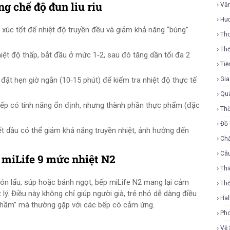
g chế độ đun liu riu
Vă
Hư
xúc tốt để nhiệt độ truyền đều và giảm khả năng “búng”
Tho
Thờ
iệt độ thấp, bắt đầu ở mức 1‑2, sau đó tăng dần tối đa 2
Tiệ
u, đặt hẹn giờ ngắn (10‑15 phút) để kiểm tra nhiệt độ thực tế
Gi
Qu
ếp có tính năng ổn định, nhưng thành phần thực phẩm (đặc
Thờ
Đồ
ết dầu có thể giảm khả năng truyền nhiệt, ảnh hưởng đến
Ch
Câ
ừ miLife 9 mức nhiệt N2
Thi
ón lẩu, súp hoặc bánh ngọt, bếp miLife N2 mang lại cảm
Th
lý. Điều này không chỉ giúp người già, trẻ nhỏ dễ dàng điều
Ha
 nhầm” mà thường gặp với các bếp có cảm ứng.
Ph
Vệ 