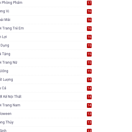
n Phòng Phẩm
17
ơng Vị
16
ải Mái
16
i Trang Trẻ Em
16
n Lợi
16
a Dụng
15
à Tặng
15
i Trang Nữ
15
 Uống
15
ất Lượng
14
u Cá
14
ết Kế Nội Thất
14
ời Trang Nam
14
lloween
13
ong Thủy
13
Sinh
13