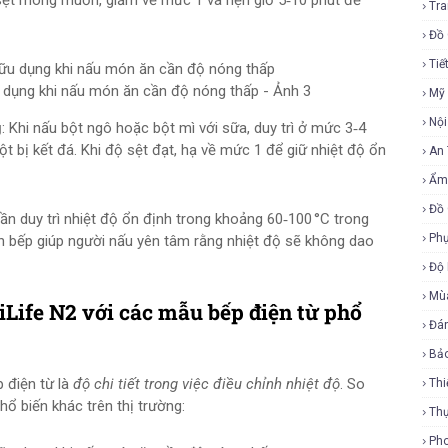
 sệt mong muốn, giảm về mức 1 và hẹn giờ 5‑10 phút để
Tra
Đồ 
Tiế
u dụng khi nấu món ăn cần độ nóng thấp - Ảnh 3
Mỹ
Nội
g
: Khi nấu bột ngô hoặc bột mì với sữa, duy trì ở mức 3‑4
ột bị kết đá. Khi độ sệt đạt, hạ về mức 1 để giữ nhiệt độ ổn
An
Ẩm
Đồ 
 duy trì nhiệt độ ổn định trong khoảng 60‑100 °C trong
Phụ
trên bếp giúp người nấu yên tâm rằng nhiệt độ sẽ không dao
Độ
Mù
Life N2 với các mẫu bếp điện từ phổ
Đá
Bả
 điện từ là
độ chi tiết trong việc điều chỉnh nhiệt độ
. So
Thi
ổ biến khác trên thị trường:
Th
Ph