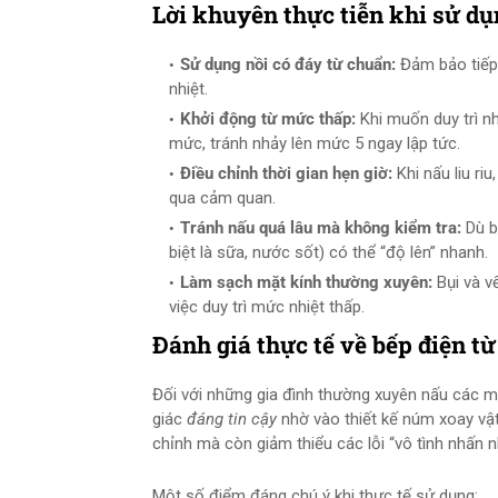
Lời khuyên thực tiễn khi sử dụn
Sử dụng nồi có đáy từ chuẩn:
Đảm bảo tiếp 
nhiệt.
Khởi động từ mức thấp:
Khi muốn duy trì nh
mức, tránh nhảy lên mức 5 ngay lập tức.
Điều chỉnh thời gian hẹn giờ:
Khi nấu liu ri
qua cảm quan.
Tránh nấu quá lâu mà không kiểm tra:
Dù b
biệt là sữa, nước sốt) có thể “độ lên” nhanh.
Làm sạch mặt kính thường xuyên:
Bụi và v
việc duy trì mức nhiệt thấp.
Đánh giá thực tế về bếp điện t
Đối với những gia đình thường xuyên nấu các m
giác
đáng tin cậy
nhờ vào thiết kế núm xoay vật 
chỉnh mà còn giảm thiểu các lỗi “vô tình nhấn
Một số điểm đáng chú ý khi thực tế sử dụng: