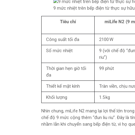
9 mức nhiệt trên bếp điện từ thực sự hữ
Tiêu chí
miLife N2 (9 
Công suất tối đa
2100 W
Số mức nhiệt
9 (với chế độ “đun
riu”)
Thời gian hẹn giờ tối
99 phút
đa
Thiết kế mặt kính
Tràn viền, chịu nư
Khối lượng
1.5 kg
Nhìn chung, miLife N2 mang lại lợi thế lớn trong
chế độ 9 mức cộng thêm “đun liu riu”. Đây là 
nhầm lẫn khi chuyển sang bếp điện từ, vì họ que