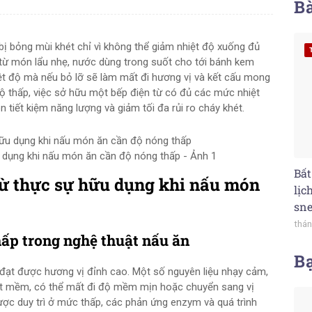
Bà
bị bỏng mùi khét chỉ vì không thể giảm nhiệt độ xuống đủ
 từ món lẩu nhẹ, nước dùng trong suốt cho tới bánh kem
t độ mà nếu bỏ lỡ sẽ làm mất đi hương vị và kết cấu mong
độ thấp, việc sở hữu một bếp điện từ có đủ các mức nhiệt
 tiết kiệm năng lượng và giảm tối đa rủi ro cháy khét.
u dụng khi nấu món ăn cần độ nóng thấp - Ảnh 1
Bất
 từ thực sự hữu dụng khi nấu món
lịc
sne
thán
hấp trong nghệ thuật nấu ăn
B
đạt được hương vị đỉnh cao. Một số nguyên liệu nhạy cảm,
h bột mềm, có thể mất đi độ mềm mịn hoặc chuyển sang vị
được duy trì ở mức thấp, các phản ứng enzym và quá trình