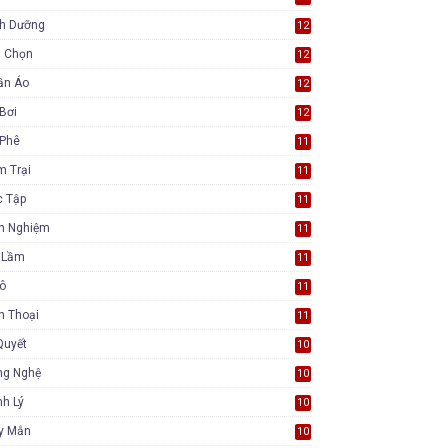
nh Dưỡng
12
a Chọn
12
ần Áo
12
Bơi
12
 Phê
11
m Trại
11
c Tập
11
nh Nghiệm
11
i Lầm
11
Tô
11
n Thoại
11
Quyết
10
ng Nghệ
10
h Lý
10
y Mắn
10