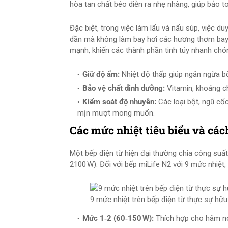
hòa tan chất béo diễn ra nhẹ nhàng, giúp bảo t
Đặc biệt, trong việc làm lẩu và nấu súp, việc d
dần mà không làm bay hơi các hương thơm bay h
mạnh, khiến các thành phần tinh túy nhanh chóng
Giữ độ ẩm:
Nhiệt độ thấp giúp ngăn ngừa b
Bảo vệ chất dinh dưỡng:
Vitamin, khoáng c
Kiểm soát độ nhuyễn:
Các loại bột, ngũ c
mịn mượt mong muốn.
Các mức nhiệt tiêu biểu và các
Một bếp điện từ hiện đại thường chia công suấ
2100 W). Đối với bếp miLife N2 với 9 mức nhiệt,
9 mức nhiệt trên bếp điện từ thực sự hữ
Mức 1‑2 (60‑150 W):
Thích hợp cho hâm nón