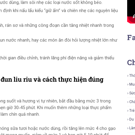
nước dùng, làm sôi nhẹ các loại nước sốt không béo.
định khi nấu lẩu kiểu “giữ ấm” và chiên nhẹ các nguyên liệu
, rán sơ và những công đoạn cần tăng nhiệt nhanh trong
F
un nước nhanh, hay các món ăn đòi hỏi lượng nhiệt lớn như
ời gian điều chỉnh, tránh lãng phí điện năng và giảm thiểu
C
Thờ
un liu riu và cách thực hiện đúng
Mu
Sứ
ong suốt và hương vị tự nhiên, bắt đầu bằng mức 3 trong
Ch
hẹn giờ 30‑45 phút. Khi muốn thêm những loại thực phẩm
Tr
 làm chín quá nhanh.
Du 
óng sữa tươi hoặc nước dùng, rồi tăng lên mức 4 cho gạo
Là