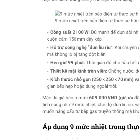
9 mức nhiệt trên bếp điện từ thực sự hữ
Công suất 2100 W:
Đủ mạnh để đun sôi nha
cuộn cảm 156 mm dày kép.
Hỗ trợ công nghệ “đun liu riu”:
Khi chuyển s
mà không lo bị tăng đột biến.
Hẹn giờ 99 phút:
Thời gian đủ cho hầu hết
Thiết kế mặt kính tràn viền:
Chống nước, dễ 
Kích thước nhỏ gọn (250 × 250 × 70 mm) và
gian bếp hẹp hoặc dùng ngoài trời.
Mặc dù giá bán ở mức
609.000 VND (giá ưu đã
tính năng như 9 mức nhiệt, chế độ đun liu riu, và
muốn nâng cấp từ bếp gas truyền thống mà kh
Áp dụng 9 mức nhiệt trong thự