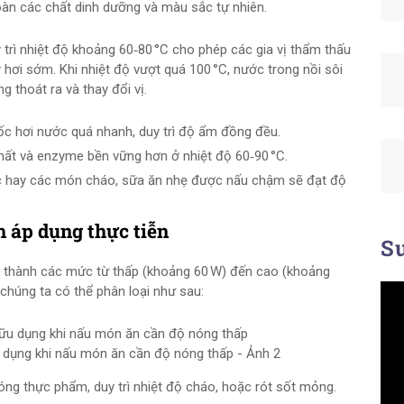
oàn các chất dinh dưỡng và màu sắc tự nhiên.
uy trì nhiệt độ khoảng 60‑80 °C cho phép các gia vị thẩm thấu
ơi sớm. Khi nhiệt độ vượt quá 100 °C, nước trong nồi sôi
 thoát ra và thay đổi vị.
ốc hơi nước quá nhanh, duy trì độ ẩm đồng đều.
hất và enzyme bền vững hơn ở nhiệt độ 60‑90 °C.
ốc hay các món cháo, sữa ăn nhẹ được nấu chậm sẽ đạt độ
h áp dụng thực tiễn
Su
t thành các mức từ thấp (khoảng 60 W) đến cao (khoảng
 chúng ta có thể phân loại như sau:
u dụng khi nấu món ăn cần độ nóng thấp - Ảnh 2
g thực phẩm, duy trì nhiệt độ cháo, hoặc rót sốt mỏng.