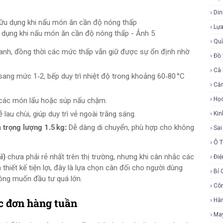
Di
Lự
u dụng khi nấu món ăn cần độ nóng thấp - Ảnh 5
Qu
nh, đồng thời các mức thấp vẫn giữ được sự ổn định nhờ
Đồ 
Cà
ang mức 1‑2, bếp duy trì nhiệt độ trong khoảng 60‑80 °C
Cắ
Họ
 các món lẩu hoặc súp nấu chậm.
lau chùi, giúp duy trì vẻ ngoài trắng sáng.
Ki
 trọng lượng 1.5 kg:
Dễ dàng di chuyển, phù hợp cho không
Sa
Ô 
i)
chưa phải rẻ nhất trên thị trường, nhưng khi cân nhắc các
Điệ
 thiết kế tiện lợi, đây là lựa chọn cân đối cho người dùng
Bí 
ông muốn đầu tư quá lớn.
Cô
c đơn hàng tuần
Hàn
Ma