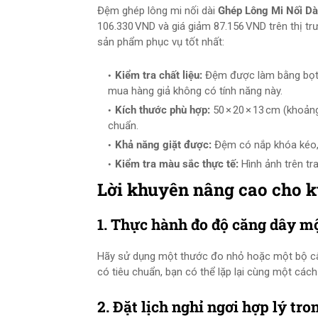
Đệm ghép lông mi nối dài
Ghép Lông Mi Nối D
106.330 VND và giá giảm 87.156 VND trên thị t
sản phẩm phục vụ tốt nhất:
Kiểm tra chất liệu:
Đệm được làm bằng bọt b
mua hàng giả không có tính năng này.
Kích thước phù hợp:
50 × 20 × 13 cm (khoảng
chuẩn.
Khả năng giặt được:
Đệm có nắp khóa kéo, 
Kiểm tra màu sắc thực tế:
Hình ảnh trên tr
Lời khuyên nâng cao cho k
1. Thực hành đo độ căng dây m
Hãy sử dụng một thước đo nhỏ hoặc một bộ cân 
có tiêu chuẩn, bạn có thể lặp lại cùng một cách 
2. Đặt lịch nghỉ ngơi hợp lý tro