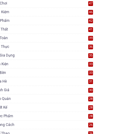
Chơi
47
t Kiệm
46
 Phẩm
42
 Thất
41
 Toàn
39
 Thực
36
Gia Dụng
35
 Kiện
33
 Bền
33
a Hè
31
nh Giá
30
o Quản
28
ết Kế
28
ực Phẩm
28
ong Cách
26
ể Thao
26