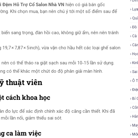
Di
ài Đệm Hỗ Trợ Cổ Salon Nhà VN
hiện có giá bán gốc
Lự
rường. Khi chọn mua, bạn nên chú ý tới một số điểm sau để
Qu
Đồ 
iển sang trọng, đàn hồi cao, không giữ ẩm, nên nên tránh
Cà
Cắ
 19,7 × 7,87 × 5 inch), vừa vặn cho hầu hết các loại ghế salon
Họ
nên có thể tháo ra giặt sạch sau mỗi 10‑15 lần sử dụng.
Ki
ang có thể khác một chút do độ phân giải màn hình.
Sa
ỹ thuật viên
Ô 
Điệ
ột cách khoa học
Bí 
Cô
đo lực để xác định chính xác độ căng cần thiết. Khi đã
Hàn
mỗi lần nối, giảm thiểu sai sót.
Ma
ng ca làm việc
Mó