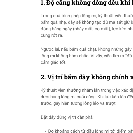
1. Độ căng không đồng đều khi
Trong quá trình ghép lông mi, kỹ thuật viên th
bấm quá nhẹ, dây sẽ không tạo đủ ma sát giữ lô
động hàng ngày (nháy mắt, cọ mặt), lực kéo nhỏ
cùng rớt ra.
Ngược lại, nếu bấm quá chặt, không những gây
lông mi không bám chắc. Vì vậy, việc tìm ra “độ
cảm giác tốt.
2. Vị trí bấm dây không chính 
Kỹ thuật viên thường nhầm lẫn trong việc xác đ
dưới hàng lông mi cuối cùng. Khi lực kéo lên đế
trước, gây hiện tượng lỏng lẻo và trượt.
Đặt dây đúng vị trí cần phải:
Đo khoảng cách từ đầu lông mi tới điểm b