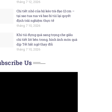
tháng 7 12, 2026
Chi tiết nhỏ của bộ kéo trà đạo 12 cm –
tại sao tua rua và bao bì túi lại quyết
định trải nghiệm thực tế
tháng 7 10, 2026
Khi túi đựng quà sang trọng che giấu
chi tiết lót bên trong, hình ảnh món quà
dịp Tết bất ngờ thay đổi
tháng 7 10, 2026
bscribe Us