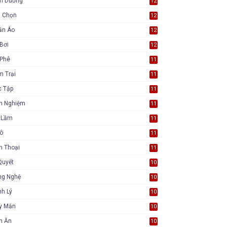
nh Dưỡng
12
a Chọn
12
ần Áo
12
Bơi
12
 Phê
11
m Trại
11
c Tập
11
nh Nghiệm
11
i Lầm
11
Tô
11
n Thoại
11
Quyết
10
ng Nghệ
10
h Lý
10
y Mắn
10
n Ăn
10