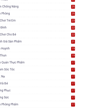
m Chống Nắng
25
n Phòng
25
Chơi Trẻ Em
23
 Đình
22
Chơi Cho Bé
22
nh Giá Sản Phẩm
21
ụ Huynh
19
 Thun
19
o Quản Thực Phẩm
17
ăm Sóc Tóc
17
t Nạ
17
 Và Bé
17
ang Phục
17
ang Sức
17
n Phòng Phẩm
17