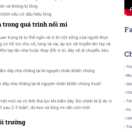
n và không bị lỏng.
 chỉnh nếu có dấu hiệu lỏng.
n trong quá trình nối mi
F
an trọng là tư thế ngồi và vị trí cột sống của người thực
 có hỗ trợ cho cổ, lưng và vai, áp lực sẽ truyền lên tay và
 tay lắc nhẹ hoặc thay đổi vị trí, dây sẽ di chuyển, kéo
C
Thờ
Mu
m dây nhẹ nhàng lại là nguyên nhân khiến chúng trượt
Sứ
Ch
t mỏi và vô tình thả lực khi bấm dây. Đó chính là lý do vì
Tr
t sau 2-3 tuần”, dù keo và lông mi vẫn còn mới.
Du 
Là
ôi trường
Tra