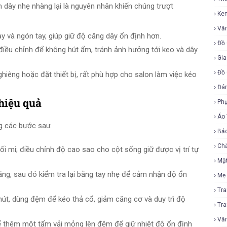
m dây nhẹ nhàng lại là nguyên nhân khiến chúng trượt
Ke
Vă
y và ngón tay, giúp giữ độ căng dây ổn định hơn.
Đồ 
ều chỉnh để không hút ẩm, tránh ảnh hưởng tới keo và dây
Gia
Đồ 
hiêng hoặc đặt thiết bị, rất phù hợp cho salon làm việc kéo
Đá
hiệu quả
Ph
Áo
ng các bước sau:
Bả
Ch
i mi; điều chỉnh độ cao sao cho cột sống giữ được vị trí tự
Mặ
ng, sau đó kiểm tra lại bằng tay nhẹ để cảm nhận độ ổn
Mẹ
Tr
phút, dùng đệm để kéo thả cổ, giảm căng cơ và duy trì độ
Tr
Vă
hể thêm một tấm vải mỏng lên đệm để giữ nhiệt độ ổn định