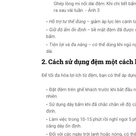
Ghép lông mi nối dài đệm: Khi chi tiết bấ
ra sau vài tuần. - Ảnh 3
Hỗ trợ tư thế đúng
– giảm áp lực lên cánh ta
Giữ độ ẩm ổn định
– bề mặt đệm đã được đi
bấm.
Tiện lợi và đa năng
– có thể dùng khi ngủ ng
dài.
2. Cách sử dụng đệm một cách 
Để tối đa hóa lợi ích từ đệm, bạn có thể áp dụ
Đặt đệm trên ghế khách trước khi bắt đầu nố
nhiên.
Sử dụng dây bấm khi đã chắc chắn về độ că
định.
Làm việc trong 10-15 phút rồi nghỉ ngơi 5 
căng dây ổn định.
Đối với các ngày trời lạnh hoặc nóng, có t