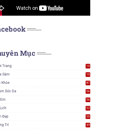
acebook
huyên Mục
i Trang
10
6
a Sắm
10
5
c Khỏe
87
ăm Sóc Da
56
ẻ Em
56
Lịch
52
m Đẹp
50
ng Trí
49