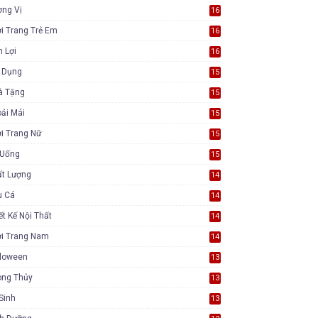
ơng Vị
16
i Trang Trẻ Em
16
n Lợi
16
a Dụng
15
à Tặng
15
ải Mái
15
i Trang Nữ
15
 Uống
15
ất Lượng
14
u Cá
14
ết Kế Nội Thất
14
ời Trang Nam
14
lloween
13
ong Thủy
13
Sinh
13