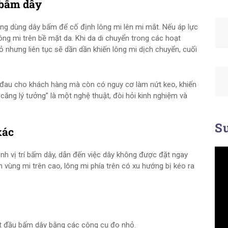
 bấm dây
ường dùng dây bấm để cố định lông mi lên mi mắt. Nếu áp lực
ng mi trên bề mặt da. Khi da di chuyển trong các hoạt
 nhưng liên tục sẽ dần dần khiến lông mi dịch chuyển, cuối
 đau cho khách hàng mà còn có nguy cơ làm nứt keo, khiến
 căng lý tưởng” là một nghệ thuật, đòi hỏi kinh nghiệm và
Su
xác
ịnh vị trí bấm dây, dẫn đến việc dây không được đặt ngay
n vùng mi trên cao, lông mi phía trên có xu hướng bị kéo ra
ắt đầu bấm dây bằng các công cụ đo nhỏ.