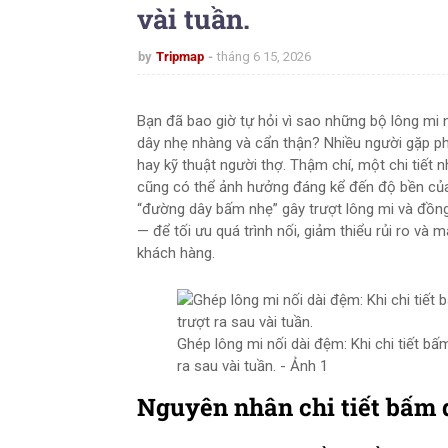
vài tuần.
by
Tripmap
tháng 6 15, 2026
Bạn đã bao giờ tự hỏi vì sao những bộ lông mi 
dây nhẹ nhàng và cẩn thận? Nhiều người gặp phả
hay kỹ thuật người thợ. Thậm chí, một chi tiết
cũng có thể ảnh hưởng đáng kể đến độ bền của 
“đường dây bấm nhẹ” gây trượt lông mi và đồng 
— để tối ưu quá trình nối, giảm thiểu rủi ro và
khách hàng.
Ghép lông mi nối dài đệm: Khi chi tiết bấ
ra sau vài tuần. - Ảnh 1
Nguyên nhân chi tiết bấm d