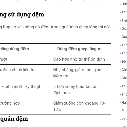
Hư
ông sử dụng đệm
Thờ
Tiệ
g hợp có và không có đệm trong quá trình ghép lông mi nối
Gi
Qu
Tho
hông dùng đệm
Dùng đệm ghép lông mi
Thờ
rượt
Cao hơn nhờ tư thế ổn định
Đồ
i điều chỉnh liên tục
Nhẹ nhàng, giảm thời gian
Ch
kiểm tra
Câ
 xuất hiện khi kỹ thuật
Ít hơn vì tay thao tác ổn
Thi
định hơn
Th
trường hợp
Giảm xuống còn khoảng 10-
Ha
12%
Ph
o quản đệm
Vệ 