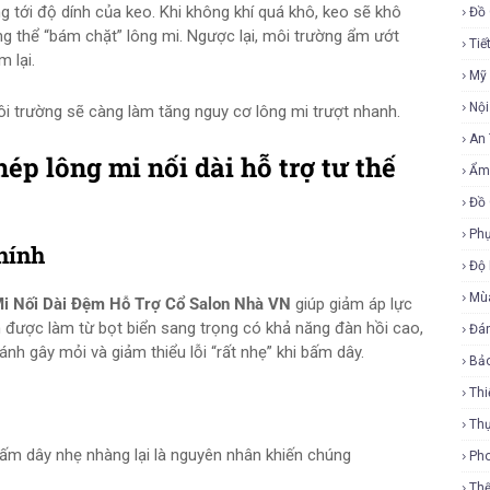
tới độ dính của keo. Khi không khí quá khô, keo sẽ khô
Đồ 
g thể “bám chặt” lông mi. Ngược lại, môi trường ẩm ướt
Tiế
 lại.
Mỹ
Nội
ôi trường sẽ càng làm tăng nguy cơ lông mi trượt nhanh.
An
ép lông mi nối dài hỗ trợ tư thế
Ẩm
Đồ 
Phụ
chính
Độ
Mù
i Nối Dài Đệm Hỗ Trợ Cổ Salon Nhà VN
giúp giảm áp lực
ệm được làm từ bọt biển sang trọng có khả năng đàn hồi cao,
Đá
ánh gây mỏi và giảm thiểu lỗi “rất nhẹ” khi bấm dây.
Bả
Thi
Th
Ph
Th