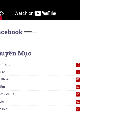
acebook
huyên Mục
i Trang
10
7
a Sắm
10
6
c Khỏe
87
ẻ Em
57
ăm Sóc Da
56
Lịch
52
m Đẹp
50