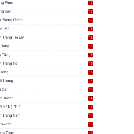
ang Phục
17
ang Sức
17
n Phòng Phẩm
17
ải Mái
16
i Trang Trẻ Em
16
a Dụng
15
à Tặng
15
i Trang Nữ
15
 Uống
15
ất Lượng
14
u Cá
14
nh Dưỡng
14
ết Kế Nội Thất
14
ời Trang Nam
14
lloween
13
ong Thủy
13