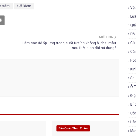
a sắm
tiết kiệm
Vệ 
Lự
Qu
Đồ 
MỚI HƠN
Cà
Làm sao để ốp lưng trong suốt từ tính không bị phai màu
sau thời gian dài sử dụng?
Cắ
Họ
Ki
Sa
Ô 
Điệ
Bí 
Cô
Hàn
Bảo Quản Thực Phẩm
Ma