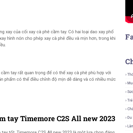
ng xay của cối xay cà phê cầm tay. Có hai loại dao xay phổ
F
 xay hình nón cho phép xay cà phê đều và mịn hơn, trong khi
ều.
C
 cầm tay rất quan trọng để có thể xay cà phê phù hợp với
Thờ
ản phẩm có thể điều chỉnh độ mịn dễ dàng và có nhiều mức
Mu
Sứ
Tr
Ch
ầm tay Timemore C2S All new 2023
Du 
Là
 tay tốt, Timemore C2S All new 2023 là một lựa chọn đáng