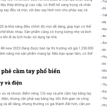
Tra
iệu thép không gỉ cao cấp, có thiết kế sang trọng và chắc
Đồ 
 xay đều và mịn, với dao xay hình nón cho phép xay cà
Tiế
Mỹ
S là khả năng điều chỉnh độ mịn dễ dàng, giúp bạn có thể
Nội
 chế khác nhau. Sản phẩm cũng có trọng lượng nhẹ và kích
An
 khi đi du lịch hoặc sử dụng tại nhà.
Ẩm
All new 2023 đang được bán tại thị trường với giá 1.250.000
Đồ 
 tính năng mà sản phẩm mang lại. Nếu bạn quan tâm, có thể
Phụ
Độ
à phê cầm tay phổ biến
Mù
Đá
y và điện
Th
Bả
ó ưu và nhược điểm riêng. Cối xay cà phê cầm tay bằng tay
 điện, nhưng cần phải xay bằng tay, tốn thời gian và công
Thi
g và dễ dàng, nhưng thường có giá thành đắt hơn, cần pin
Ph