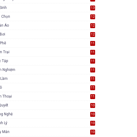
Sinh
13
a Chọn
12
ần Áo
12
Bơi
12
 Phê
11
m Trại
11
c Tập
11
nh Nghiệm
11
i Lầm
11
Tô
11
n Thoại
11
Quyết
10
ng Nghệ
10
h Lý
10
y Mắn
10