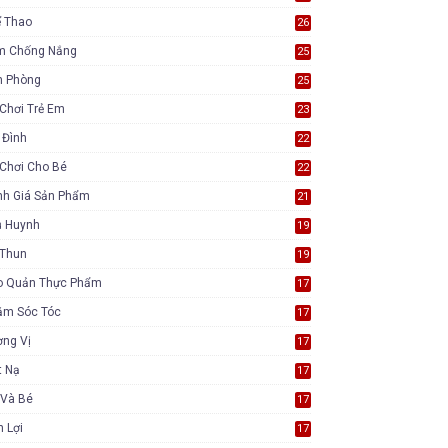
ể Thao
26
m Chống Nắng
25
n Phòng
25
Chơi Trẻ Em
23
 Đình
22
Chơi Cho Bé
22
nh Giá Sản Phẩm
21
ụ Huynh
19
 Thun
19
o Quản Thực Phẩm
17
ăm Sóc Tóc
17
ơng Vị
17
t Nạ
17
 Và Bé
17
n Lợi
17