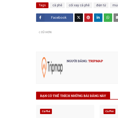
Tags
cà phê
cối xay cà phê
điện tử
mu
Facebook
Twitt
CŨ HƠN
er
NGƯỜI ĐĂNG:
TRIPMAP
BẠN CÓ THỂ THÍCH NHỮNG BÀI ĐĂNG NÀY
Cà Phê
Cà Phê