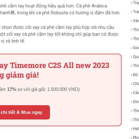
Tr
 phê cầm tay hoạt động hiệu quả hơn. Cà phê Arabica
Tr
thanh爽, trong khi cà phê Robusta có hương vị đậm đà hơn.
Vă
hể chọn được cối xay cà phê cầm tay phù hợp với nhu cầu
Tho
 một cối xay cà phê cầm tay tốt không chỉ giúp bạn có được
Thờ
ị và tinh tế.
Gi
Qu
tay Timemore C2S All new 2023
Thờ
g giảm giá!
Đồ
Ch
iảm
17%
so với giá gốc
1.500.000 VND
)
Câ
Di
Thi
chi tiết & Mua ngay
Th
Ha
Ph