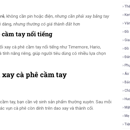
Th
Ke
 rẻ
, không cần pin hoặc điện,
nhưng cần phải xay bằng tay
Vă
ễ dàng,
nhưng thường có giá thành đắt hơn
Đồ 
 cầm tay nổi tiếng
Gia
cối xay cà phê cầm tay nổi tiếng như Timemore, Hario,
Đồ 
à tính năng riêng, giúp người tiêu dùng có nhiều lựa chọn
Đá
Ph
i xay cà phê cầm tay
Áo
Bả
Ch
Hư
 cầm tay, bạn cần vệ sinh sản phẩm thường xuyên. Sau mỗi
Mặ
ác vụn cà phê còn dính trên dao xay và thành cối.
Mẹ
Tiệ