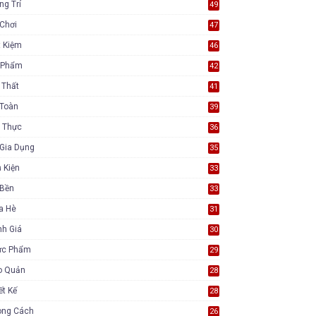
ng Trí
49
Chơi
47
t Kiệm
46
 Phẩm
42
 Thất
41
 Toàn
39
 Thực
36
Gia Dụng
35
 Kiện
33
 Bền
33
a Hè
31
nh Giá
30
ực Phẩm
29
o Quản
28
ết Kế
28
ong Cách
26