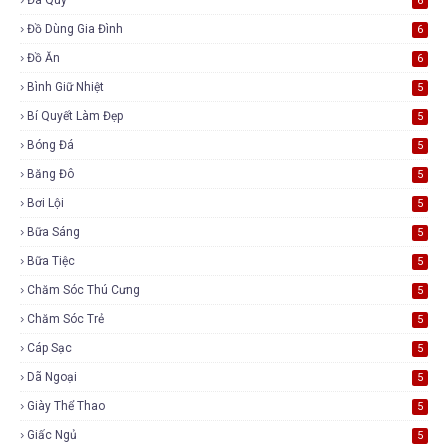
6
Đồ Dùng Gia Đình
6
Đồ Ăn
6
Bình Giữ Nhiệt
5
Bí Quyết Làm Đẹp
5
Bóng Đá
5
Băng Đô
5
Bơi Lội
5
Bữa Sáng
5
Bữa Tiệc
5
Chăm Sóc Thú Cưng
5
Chăm Sóc Trẻ
5
Cáp Sạc
5
Dã Ngoại
5
Giày Thể Thao
5
Giấc Ngủ
5