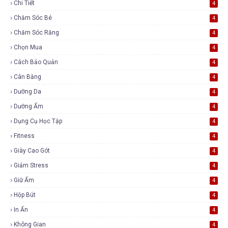
Chi Tiết
4
Chăm Sóc Bé
4
Chăm Sóc Răng
4
Chọn Mua
4
Cách Bảo Quản
4
Cân Bằng
4
Dưỡng Da
4
Dưỡng Ẩm
4
Dụng Cụ Học Tập
4
Fitness
4
Giày Cao Gót
4
Giảm Stress
4
Giữ Ấm
4
Hộp Bút
4
In Ấn
4
Không Gian
4