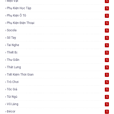
Mẹo Vặt
5
Phụ Kiện Học Tập
5
Phụ Kiện Ô Tô
5
Phụ Kiện Điện Thoại
5
Socola
5
Sổ Tay
5
Tai Nghe
5
Thiết Bị
5
Thư Giãn
5
Thắt Lưng
5
Tiết Kiệm Thời Gian
5
Trò Chơi
5
Tóc Giả
5
Túi Ngủ
5
Vô Lăng
5
Đécor
5