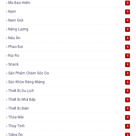
Mũ Bảo Hiểm
4
Nam
4
Nam Giới
4
Năng Lượng
4
Nấu Ăn
4
Phao Bơi
4
Rủi Ro
4
Snack
4
Sản Phẩm Chăm Sóc Da
4
Sức Khỏe Răng Miệng
4
Thiết Bị Du Lịch
4
Thiết Bị Nhà Bếp
4
Thiết Bị Điện
4
Thỏa Mái
4
Thủy Tinh
4
Tiếng Ồn
4