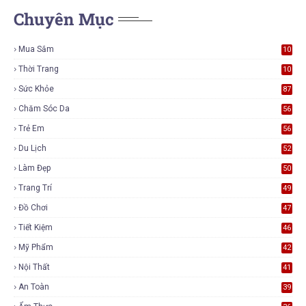
Chuyên Mục
Mua Sắm
10
5
Thời Trang
10
5
Sức Khỏe
87
Chăm Sóc Da
56
Trẻ Em
56
Du Lịch
52
Làm Đẹp
50
Trang Trí
49
Đồ Chơi
47
Tiết Kiệm
46
Mỹ Phẩm
42
Nội Thất
41
An Toàn
39