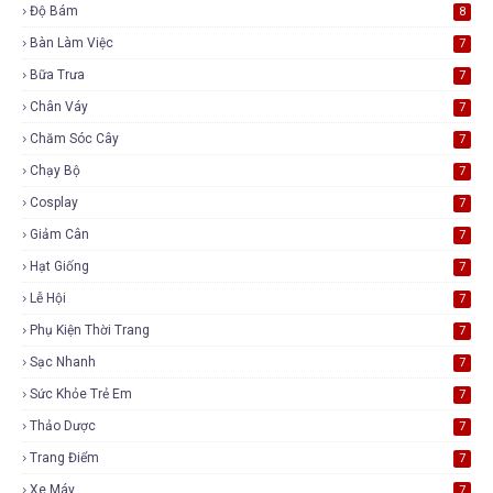
Độ Bám
8
Bàn Làm Việc
7
Bữa Trưa
7
Chân Váy
7
Chăm Sóc Cây
7
Chạy Bộ
7
Cosplay
7
Giảm Cân
7
Hạt Giống
7
Lễ Hội
7
Phụ Kiện Thời Trang
7
Sạc Nhanh
7
Sức Khỏe Trẻ Em
7
Thảo Dược
7
Trang Điểm
7
Xe Máy
7