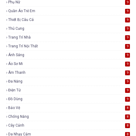
Phụ Nữ
9
Quần Áo Trẻ Em
9
Thiết Bị Câu Cá
9
Thú Cưng
9
Trang Trí Nhà
9
Trang Trí Nội Thất
9
Ánh Sáng
9
Áo Sơ Mi
9
Âm Thanh
9
Đa Năng
9
Điện Tử
9
Đồ Dùng
9
Bảo Vệ
8
Chống Nắng
8
Cây Cảnh
8
Da Nhạy Cảm
8