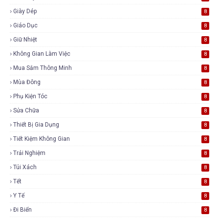
Giày Dép
8
Giáo Dục
8
Giữ Nhiệt
8
Không Gian Làm Việc
8
Mua Sắm Thông Minh
8
Mùa Đông
8
Phụ Kiện Tóc
8
Sửa Chữa
8
Thiết Bị Gia Dụng
8
Tiết Kiệm Không Gian
8
Trải Nghiệm
8
Túi Xách
8
Tết
8
Y Tế
8
Đi Biển
8