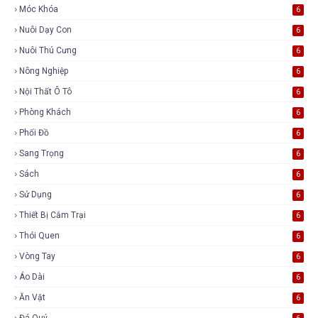
Móc Khóa
6
Nuôi Dạy Con
6
Nuôi Thú Cưng
6
Nông Nghiệp
6
Nội Thất Ô Tô
6
Phòng Khách
6
Phối Đồ
6
Sang Trọng
6
Sách
6
Sử Dụng
6
Thiết Bị Cắm Trại
6
Thói Quen
6
Vòng Tay
6
Áo Dài
6
Ăn Vặt
6
Đá Quý