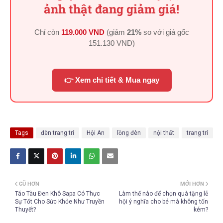
ảnh thật đang giảm giá!
Chỉ còn
119.000 VND
(giảm
21%
so với giá gốc
151.130 VND
)
👉 Xem chi tiết & Mua ngay
Tags
đèn trang trí
Hội An
lồng đèn
nội thất
trang trí
CŨ HƠN
MỚI HƠN
Táo Tàu Đen Khô Sapa Có Thực
Làm thế nào để chọn quà tặng lễ
Sự Tốt Cho Sức Khỏe Như Truyền
hội ý nghĩa cho bé mà không tốn
Thuyết?
kém?