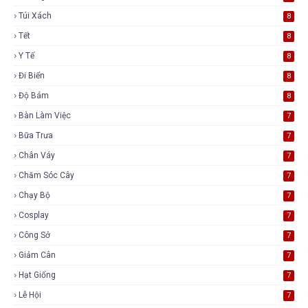
Túi Xách
8
Tết
8
Y Tế
8
Đi Biển
8
Độ Bám
8
Bàn Làm Việc
7
Bữa Trưa
7
Chân Váy
7
Chăm Sóc Cây
7
Chạy Bộ
7
Cosplay
7
Công Sở
7
Giảm Cân
7
Hạt Giống
7
Lễ Hội
7