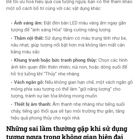
Để tối ưu hoá hiệu quả của tượng ngựa, bạn có thể tham khảo
một số cách bố trí cùng với các vật dụng khác:
Ánh sáng ấm:
Đặt đèn bàn LED màu vàng ấm ngay gần
tượng để “ánh sáng Hỏa” tăng cường năng lượng.
Thảm nội thất:
Sử dụng thảm có màu trung tính như be,
nâu nhạt, giúp tượng nổi bật hơn mà không làm mất cân
bằng màu sắc.
Khung tranh hoặc bức tranh phong thủy:
Chọn các hình
ảnh liên quan đến thiên nhiên, núi non, hoặc dòng suối để
hỗ trợ luồng khí “Thủy” nhẹ nhàng.
Vách ngăn gỗ:
Nếu không gian hạn chế, một vách ngăn gỗ
mỏng phía sau tượng có thể làm “giữ năng lượng” cho
tượng, tránh sự lan tỏa không mong muốn.
Thiết bị âm thanh:
Âm thanh nhẹ nhàng như tiếng suối
chảy, tiếng gió thổi qua sẽ tạo môi trường thư giãn, tăng
hiệu quả phong thủy cho ngôi nhà.
Những sai lầm thường gặp khi sử dụng
tượng ngựa trong không gian hiện đại