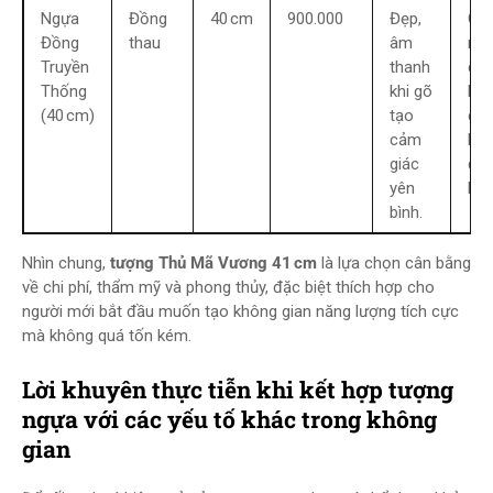
Ngựa
Đồng
40 cm
900.000
Đẹp,
Có
Đồng
thau
âm
ng
Truyền
thanh
cơ 
Thống
khi gõ
hoá
(40 cm)
tạo
cầ
cảm
bả
giác
qu
yên
kỹ.
bình.
Nhìn chung,
tượng Thủ Mã Vương 41 cm
là lựa chọn cân bằng
về chi phí, thẩm mỹ và phong thủy, đặc biệt thích hợp cho
người mới bắt đầu muốn tạo không gian năng lượng tích cực
mà không quá tốn kém.
Lời khuyên thực tiễn khi kết hợp tượng
ngựa với các yếu tố khác trong không
gian