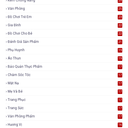
Kem Chống Nắng
25
Văn Phòng
25
Đồ Chơi Trẻ Em
23
Gia Đình
22
Đồ Chơi Cho Bé
22
Đánh Giá Sản Phẩm
21
Phụ Huynh
19
Áo Thun
19
Bảo Quản Thực Phẩm
17
Chăm Sóc Tóc
17
Mặt Nạ
17
Mẹ Và Bé
17
Trang Phục
17
Trang Sức
17
Văn Phòng Phẩm
17
Hương Vị
16