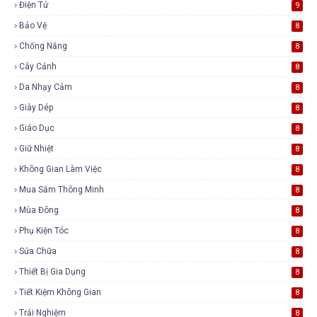
Điện Tử
9
Bảo Vệ
8
Chống Nắng
8
Cây Cảnh
8
Da Nhạy Cảm
8
Giày Dép
8
Giáo Dục
8
Giữ Nhiệt
8
Không Gian Làm Việc
8
Mua Sắm Thông Minh
8
Mùa Đông
8
Phụ Kiện Tóc
8
Sửa Chữa
8
Thiết Bị Gia Dụng
8
Tiết Kiệm Không Gian
8
Trải Nghiệm
8