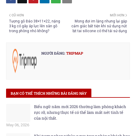
CŨ HƠN
MỚI HƠN
Tượng gỗ Đáo 38×11×22, nặng
Mong đợi im lặng nhưng lại gặp
3 kg có gây áp lực lên sàn gỗ
cảm giác bất tiện khi sử dụng nút
trong phòng nhỏ không?
bịt tai silicone có thể tái sử dụng
NGƯỜI ĐĂNG:
TRIPMAP
BẠN CÓ THỂ THÍCH NHỮNG BÀI ĐĂNG NÀY
Biểu ngữ năm mới 2026 thường làm phòng khách
rực rỡ, nhưng thực tế có thể làm mất nét tinh tế
của nội thất.
May 06, 2026