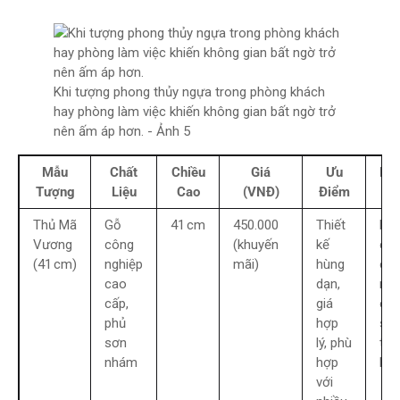
Khi tượng phong thủy ngựa trong phòng khách
hay phòng làm việc khiến không gian bất ngờ trở
nên ấm áp hơn. - Ảnh 5
Mẫu
Chất
Chiều
Giá
Ưu
Nh
Tượng
Liệu
Cao
(VNĐ)
Điểm
Đi
Thủ Mã
Gỗ
41 cm
450.000
Thiết
Kh
Vương
công
(khuyến
kế
có
(41 cm)
nghiệp
mãi)
hùng
ch
cao
dạn,
nă
cấp,
giá
chi
phủ
hợp
sá
sơn
lý, phù
tíc
nhám
hợp
hợp
với