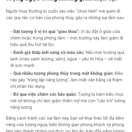
Người mua thường bị cuốn vào việc “chọn hình” mà quên đi
các quy tắc cơ bản của phong thủy, gây ra những sai lầm sau:
Đặt tượng ở vị trí quá “giao thoa”:
Ví dụ đặt ở giữa cửa
chính hoặc trong phòng tắm – môi trường này làm giảm đi
hiệu quả thu hút tài lộc.
Đánh giá thấp ánh sáng và màu sắc:
Nếu môi trường quá
lạnh (màu xanh dương, xám), ngựa – yếu tố Hỏa – sẽ mất
đi sức mạnh.
Quá nhiều tượng phong thủy trong một không gian:
Điều
này gây “trùng lặp năng lượng”, làm mất cân bằng và thậm
chí phản tác dụng.
Bỏ qua việc chăm sóc bảo quản:
Tượng bị bám bẩn, mục
nát sẽ không chỉ làm giảm thẩm mỹ mà còn “cản trở” luồng
năng lượng.
Bằng cách tránh các sai lầm này, bạn sẽ khai thác tối đa tiềm
năng của tượng ngựa, biến không gian phòng khách và phòng
làm việc thành những nơi thực sự ấm áp, tràn đầy năng lượng