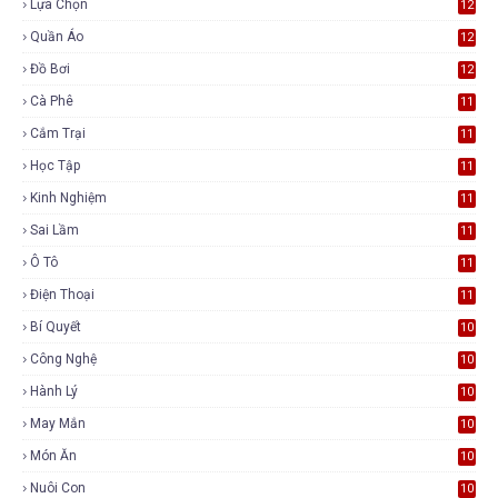
Lựa Chọn
12
Quần Áo
12
Đồ Bơi
12
Cà Phê
11
Cắm Trại
11
Học Tập
11
Kinh Nghiệm
11
Sai Lầm
11
Ô Tô
11
Điện Thoại
11
Bí Quyết
10
Công Nghệ
10
Hành Lý
10
May Mắn
10
Món Ăn
10
Nuôi Con
10