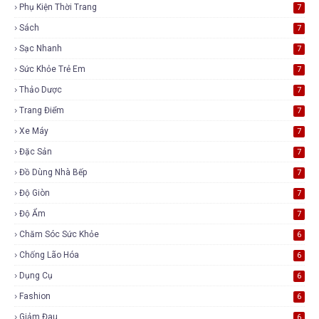
Phụ Kiện Thời Trang
7
Sách
7
Sạc Nhanh
7
Sức Khỏe Trẻ Em
7
Thảo Dược
7
Trang Điểm
7
Xe Máy
7
Đặc Sản
7
Đồ Dùng Nhà Bếp
7
Độ Giòn
7
Độ Ẩm
7
Chăm Sóc Sức Khỏe
6
Chống Lão Hóa
6
Dụng Cụ
6
Fashion
6
Giảm Đau
6