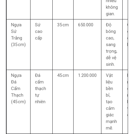
nhiều
không
gian.
Ngựa
Sứ
35 cm
650.000
Độ
Giá
Sứ
cao
bóng
cao
Trắng
cấp
cao,
dễ 
(35 cm)
sang
khi 
trọng,
dễ vệ
sinh.
Ngựa
Đá
45 cm
1.200.000
Vật
Kh
Đá
cẩm
liệu
nặn
Cẩm
thạch
bền
cầ
Thạch
tự
bỉ,
mặ
(45 cm)
nhiên
tạo
bằ
cảm
vữ
giác
chắ
mạnh
mẽ.