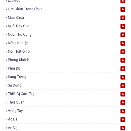
Lắp Đặt
6
Lựa Chọn Trang Phục
6
Móc Khóa
6
Nuôi Dạy Con
6
Nuôi Thú Cưng
6
Nông Nghiệp
6
Nội Thất Ô Tô
6
Phòng Khách
6
Phối Đồ
6
Sang Trọng
6
Sử Dụng
6
Thiết Bị Cắm Trại
6
Thói Quen
6
Vòng Tay
6
Áo Dài
6
Ăn Vặt
6