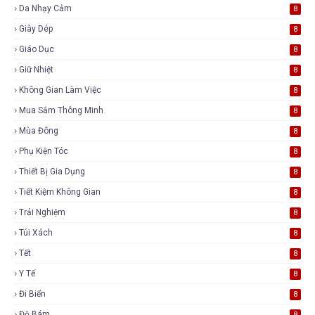
Da Nhạy Cảm
8
Giày Dép
8
Giáo Dục
8
Giữ Nhiệt
8
Không Gian Làm Việc
8
Mua Sắm Thông Minh
8
Mùa Đông
8
Phụ Kiện Tóc
8
Thiết Bị Gia Dụng
8
Tiết Kiệm Không Gian
8
Trải Nghiệm
8
Túi Xách
8
Tết
8
Y Tế
8
Đi Biển
8
Độ Bám
8