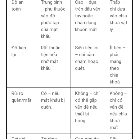
Độ an
Trung bình
Cao – dựa
Thấp –
toàn
– phụ thuộc
trên dấu vân
chỉ dựa
vào độ
tay hoặc
vào chìa
phức tạp
nhận dạng
khoá vật
của mật
khuôn mặt.
lý.
khẩu.
Độ tiện
Rất thuận
Siêu tiện lợi
Ít tiện –
lợi
tiện nếu
– chỉ cần
phải
nhớ mật
chạm hoặc
mang
khẩu.
quét.
theo
chìa
khoá.
Rủi ro
Có – nếu
Không – chỉ
Không –
quên/mất
mật khẩu bị
có thể gặp
chỉ có
quên.
vấn đề nếu
vấn đề
thiết bị
nếu chìa
hỏng.
khoá
mất.