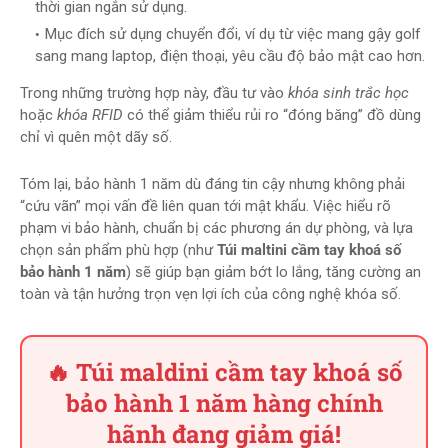
thời gian ngắn sử dụng.
Mục đích sử dụng chuyển đổi, ví dụ từ việc mang gậy golf
sang mang laptop, điện thoại, yêu cầu độ bảo mật cao hơn.
Trong những trường hợp này, đầu tư vào
khóa sinh trắc học
hoặc
khóa RFID
có thể giảm thiểu rủi ro “đóng băng” đồ dùng
chỉ vì quên một dãy số.
Tóm lại, bảo hành 1 năm dù đáng tin cậy nhưng không phải
“cứu vãn” mọi vấn đề liên quan tới mật khẩu. Việc hiểu rõ
phạm vi bảo hành, chuẩn bị các phương án dự phòng, và lựa
chọn sản phẩm phù hợp (như
Túi maltini cầm tay khoá số
bảo hành 1 năm
) sẽ giúp bạn giảm bớt lo lắng, tăng cường an
toàn và tận hưởng trọn vẹn lợi ích của công nghệ khóa số.
🔥 Túi maldini cầm tay khoá số
bảo hành 1 năm hàng chính
hãnh đang giảm giá!