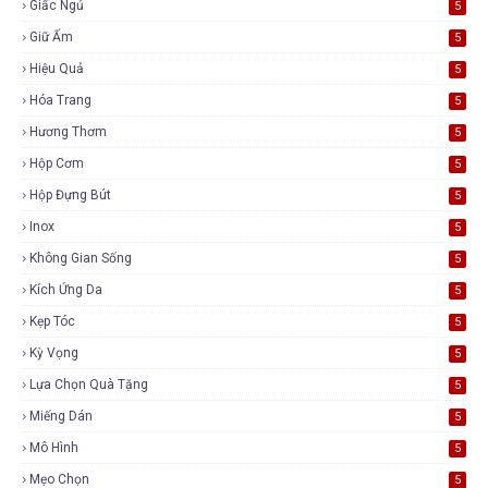
Giấc Ngủ
5
Giữ Ấm
5
Hiệu Quả
5
Hóa Trang
5
Hương Thơm
5
Hộp Cơm
5
Hộp Đựng Bút
5
Inox
5
Không Gian Sống
5
Kích Ứng Da
5
Kẹp Tóc
5
Kỳ Vọng
5
Lựa Chọn Quà Tặng
5
Miếng Dán
5
Mô Hình
5
Mẹo Chọn
5