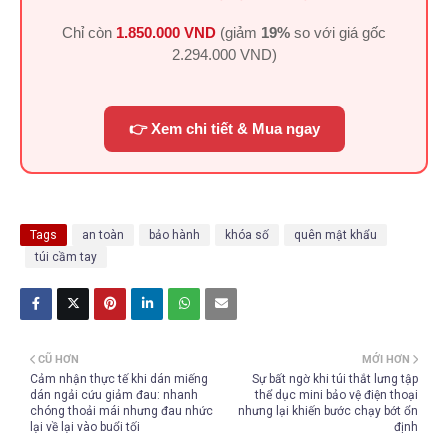
Chỉ còn
1.850.000 VND
(giảm
19%
so với giá gốc
2.294.000 VND
)
👉 Xem chi tiết & Mua ngay
Tags
an toàn
bảo hành
khóa số
quên mật khẩu
túi cầm tay
CŨ HƠN
MỚI HƠN
Cảm nhận thực tế khi dán miếng
Sự bất ngờ khi túi thắt lưng tập
dán ngải cứu giảm đau: nhanh
thể dục mini bảo vệ điện thoại
chóng thoải mái nhưng đau nhức
nhưng lại khiến bước chạy bớt ổn
lại về lại vào buổi tối
định