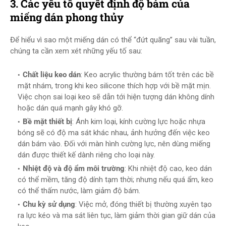
3. Các yếu tố quyết định độ bám của
miếng dán phong thủy
Để hiểu vì sao một miếng dán có thể “đứt quãng” sau vài tuần,
chúng ta cần xem xét những yếu tố sau:
Chất liệu keo dán
: Keo acrylic thường bám tốt trên các bề
mặt nhám, trong khi keo silicone thích hợp với bề mặt mịn.
Việc chọn sai loại keo sẽ dẫn tới hiện tượng dán không dính
hoặc dán quá mạnh gây khó gỡ.
Bề mặt thiết bị
: Ánh kim loại, kính cường lực hoặc nhựa
bóng sẽ có độ ma sát khác nhau, ảnh hưởng đến việc keo
dán bám vào. Đối với màn hình cường lực, nên dùng miếng
dán được thiết kế dành riêng cho loại này.
Nhiệt độ và độ ẩm môi trường
: Khi nhiệt độ cao, keo dán
có thể mềm, tăng độ dính tạm thời; nhưng nếu quá ẩm, keo
có thể thấm nước, làm giảm độ bám.
Chu kỳ sử dụng
: Việc mở, đóng thiết bị thường xuyên tạo
ra lực kéo và ma sát liên tục, làm giảm thời gian giữ dán của