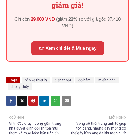
giảm giá!
Chỉ còn
29.000 VND
(giảm
22%
so với giá gốc
37.410
VND
)
👉 Xem chi tiết & Mua ngay
Tags
bảo vệ thiết bị
điện thoại
độ bám
miếng dán
phong thủy
CŨ HƠN
MỚI HƠN
Vị trí đặt khay hương gốm trong
Vòng cổ thời trang tinh tế giúp
nhà quyết định độ lan tỏa mùi
tôn dáng, nhưng dây mỏng có
thơm và mức bám bẩn trên đồ
thể gây kích ứng da khi mặc suốt