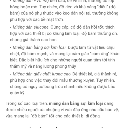
Miếng dán PVC
: Độ bền cao, dễ vệ sinh, thường có lớp
bóng hoặc mờ. Tuy nhiên, độ dẻo và khả năng “điểu” (độ
bám) của nó phụ thuộc vào keo dán nội tại, thường không
phù hợp với các bề mặt trơn.
Miếng dán silicone
: Cứng cáp, có độ đàn hồi tốt, thích
hợp với các thiết bị có khung kim loại. Độ bám thường ổn,
nhưng giá thành cao hơn.
Miếng dán bằng sợi kim loại
: Được làm từ vật liệu chịu
nhiệt, độ bám mạnh, và mang lại cảm giác “cảm ứng” khác
biệt. Đặc biệt hữu ích cho những người quan tâm tới tính
thẩm mỹ và năng lượng phong thủy.
Miếng dán giấy chất lượng cao
: Dễ thiết kế, giá thành rẻ,
phù hợp cho việc thay đổi mẫu thường xuyên. Tuy nhiên,
chúng có nguy cơ bong tróc nhanh nếu không được bảo
quản kỹ.
Trong số các loại trên,
miếng dán bằng sợi kim loại
đang
được nhiều người ưa chuộng vì vừa đáp ứng nhu cầu bảo vệ,
vừa mang lại “độ bám” tốt cho các thiết bị di động.