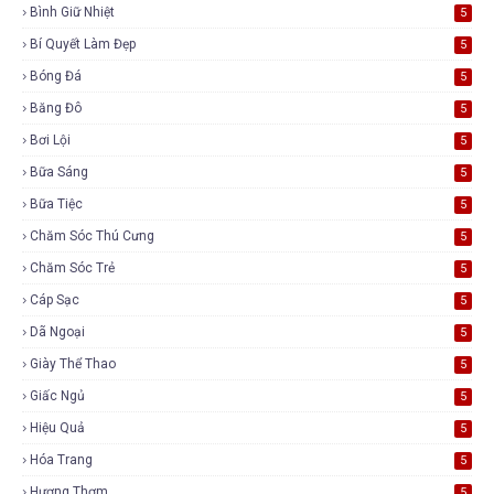
Bình Giữ Nhiệt
5
Bí Quyết Làm Đẹp
5
Bóng Đá
5
Băng Đô
5
Bơi Lội
5
Bữa Sáng
5
Bữa Tiệc
5
Chăm Sóc Thú Cưng
5
Chăm Sóc Trẻ
5
Cáp Sạc
5
Dã Ngoại
5
Giày Thể Thao
5
Giấc Ngủ
5
Hiệu Quả
5
Hóa Trang
5
Hương Thơm
5