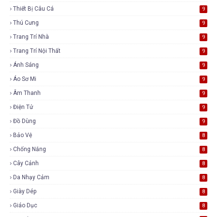
Thiết Bị Câu Cá
9
Thú Cưng
9
Trang Trí Nhà
9
Trang Trí Nội Thất
9
Ánh Sáng
9
Áo Sơ Mi
9
Âm Thanh
9
Điện Tử
9
Đồ Dùng
9
Bảo Vệ
8
Chống Nắng
8
Cây Cảnh
8
Da Nhạy Cảm
8
Giày Dép
8
Giáo Dục
8