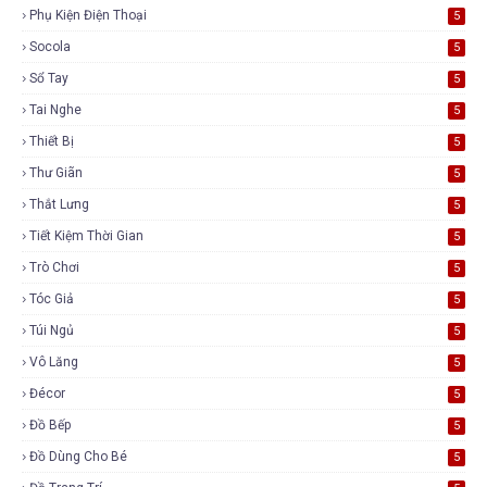
Phụ Kiện Điện Thoại
5
Socola
5
Sổ Tay
5
Tai Nghe
5
Thiết Bị
5
Thư Giãn
5
Thắt Lưng
5
Tiết Kiệm Thời Gian
5
Trò Chơi
5
Tóc Giả
5
Túi Ngủ
5
Vô Lăng
5
Đécor
5
Đồ Bếp
5
Đồ Dùng Cho Bé
5