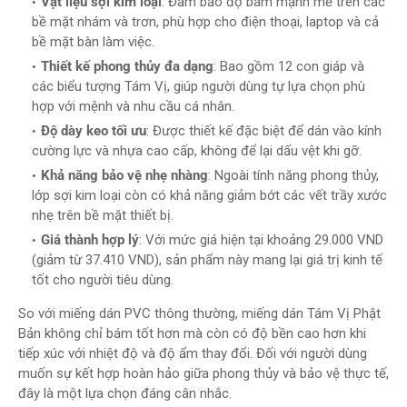
Vật liệu sợi kim loại
: Đảm bảo độ bám mạnh mẽ trên các
bề mặt nhám và trơn, phù hợp cho điện thoại, laptop và cả
bề mặt bàn làm việc.
Thiết kế phong thủy đa dạng
: Bao gồm 12 con giáp và
các biểu tượng Tám Vị, giúp người dùng tự lựa chọn phù
hợp với mệnh và nhu cầu cá nhân.
Độ dày keo tối ưu
: Được thiết kế đặc biệt để dán vào kính
cường lực và nhựa cao cấp, không để lại dấu vệt khi gỡ.
Khả năng bảo vệ nhẹ nhàng
: Ngoài tính năng phong thủy,
lớp sợi kim loại còn có khả năng giảm bớt các vết trầy xước
nhẹ trên bề mặt thiết bị.
Giá thành hợp lý
: Với mức giá hiện tại khoảng 29.000 VND
(giảm từ 37.410 VND), sản phẩm này mang lại giá trị kinh tế
tốt cho người tiêu dùng.
So với miếng dán PVC thông thường, miếng dán Tám Vị Phật
Bản không chỉ bám tốt hơn mà còn có độ bền cao hơn khi
tiếp xúc với nhiệt độ và độ ẩm thay đổi. Đối với người dùng
muốn sự kết hợp hoàn hảo giữa phong thủy và bảo vệ thực tế,
đây là một lựa chọn đáng cân nhắc.