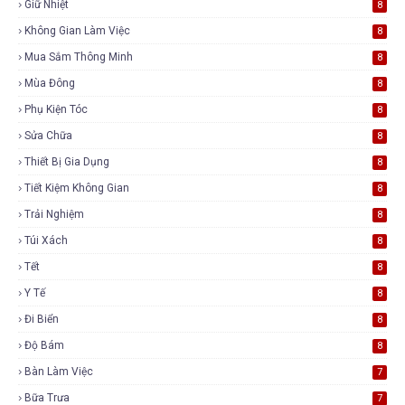
Giữ Nhiệt
8
Không Gian Làm Việc
8
Mua Sắm Thông Minh
8
Mùa Đông
8
Phụ Kiện Tóc
8
Sửa Chữa
8
Thiết Bị Gia Dụng
8
Tiết Kiệm Không Gian
8
Trải Nghiệm
8
Túi Xách
8
Tết
8
Y Tế
8
Đi Biển
8
Độ Bám
8
Bàn Làm Việc
7
Bữa Trưa
7