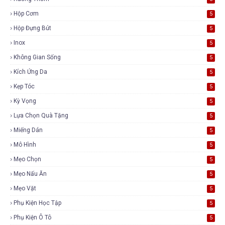
Hộp Cơm
5
Hộp Đựng Bút
5
Inox
5
Không Gian Sống
5
Kích Ứng Da
5
Kẹp Tóc
5
Kỳ Vọng
5
Lựa Chọn Quà Tặng
5
Miếng Dán
5
Mô Hình
5
Mẹo Chọn
5
Mẹo Nấu Ăn
5
Mẹo Vặt
5
Phụ Kiện Học Tập
5
Phụ Kiện Ô Tô
5