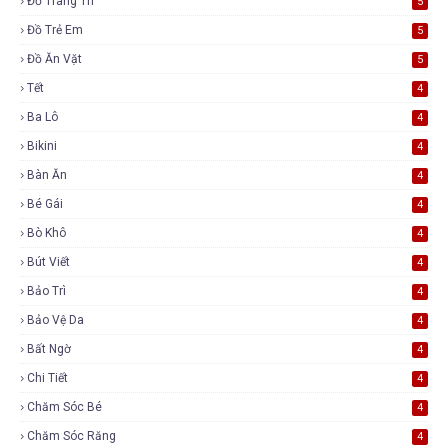
Đồ Trang Trí
5
Đồ Trẻ Em
5
Đồ Ăn Vặt
5
Tết
4
Ba Lô
4
Bikini
4
Bàn Ăn
4
Bé Gái
4
Bò Khô
4
Bút Viết
4
Bảo Trì
4
Bảo Vệ Da
4
Bất Ngờ
4
Chi Tiết
4
Chăm Sóc Bé
4
Chăm Sóc Răng
4