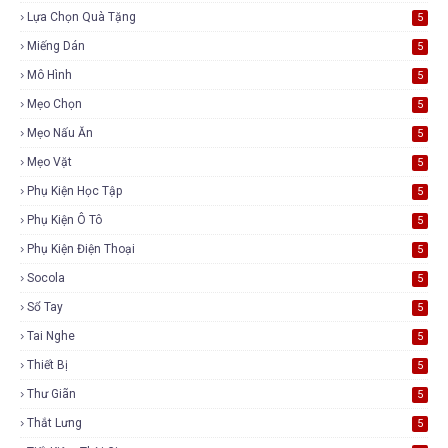
Lựa Chọn Quà Tặng
5
Miếng Dán
5
Mô Hình
5
Mẹo Chọn
5
Mẹo Nấu Ăn
5
Mẹo Vặt
5
Phụ Kiện Học Tập
5
Phụ Kiện Ô Tô
5
Phụ Kiện Điện Thoại
5
Socola
5
Sổ Tay
5
Tai Nghe
5
Thiết Bị
5
Thư Giãn
5
Thắt Lưng
5