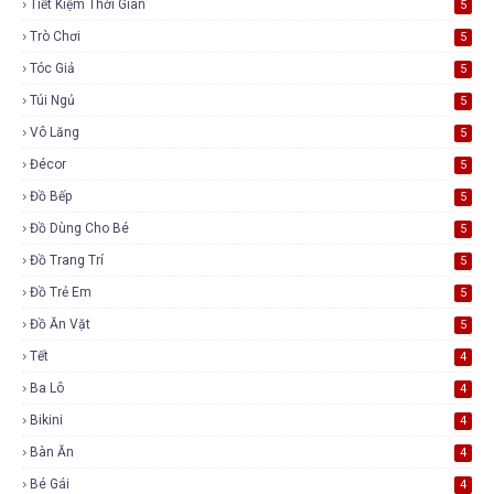
Tiết Kiệm Thời Gian
5
Trò Chơi
5
Tóc Giả
5
Túi Ngủ
5
Vô Lăng
5
Đécor
5
Đồ Bếp
5
Đồ Dùng Cho Bé
5
Đồ Trang Trí
5
Đồ Trẻ Em
5
Đồ Ăn Vặt
5
Tết
4
Ba Lô
4
Bikini
4
Bàn Ăn
4
Bé Gái
4