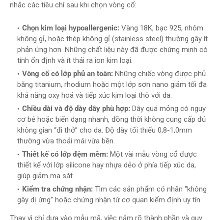
nhắc các tiêu chí sau khi chọn vòng cổ:
Chọn kim loại hypoallergenic:
Vàng 18K, bạc 925, nhôm
không gỉ, hoặc thép không gỉ (stainless steel) thường gây ít
phản ứng hơn. Những chất liệu này đã được chứng minh có
tính ổn định và ít thải ra ion kim loại.
Vòng cổ có lớp phủ an toàn:
Những chiếc vòng được phủ
bằng titanium, rhodium hoặc một lớp sơn nano giảm tối đa
khả năng oxy hoá và tiếp xúc kim loại thô với da.
Chiều dài và độ dày dây phù hợp:
Dây quá mỏng có nguy
cơ bẻ hoặc biến dạng nhanh, đồng thời không cung cấp đủ
không gian “đi thở” cho da. Độ dày tối thiểu 0,8-1,0mm
thường vừa thoải mái vừa bền.
Thiết kế có lớp đệm mềm:
Một vài mẫu vòng cổ được
thiết kế với lớp silicone hay nhựa dẻo ở phía tiếp xúc da,
giúp giảm ma sát.
Kiểm tra chứng nhận:
Tìm các sản phẩm có nhãn “không
gây dị ứng” hoặc chứng nhận từ cơ quan kiểm định uy tín.
Thay vì chỉ dựa vào mẫu mã, việc nắm rõ thành phần và quy