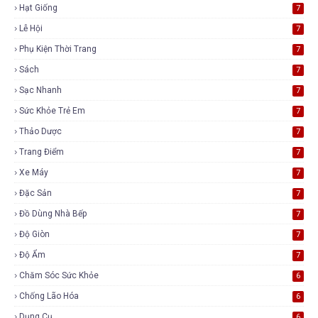
Hạt Giống
7
Lễ Hội
7
Phụ Kiện Thời Trang
7
Sách
7
Sạc Nhanh
7
Sức Khỏe Trẻ Em
7
Thảo Dược
7
Trang Điểm
7
Xe Máy
7
Đặc Sản
7
Đồ Dùng Nhà Bếp
7
Độ Giòn
7
Độ Ẩm
7
Chăm Sóc Sức Khỏe
6
Chống Lão Hóa
6
Dụng Cụ
6