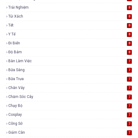
Trải Nghiệm
8
Túi Xách
8
Tết
8
Y Tế
8
Đi Biển
8
Độ Bám
8
Bàn Làm Việc
7
Bữa Sáng
7
Bữa Trưa
7
Chân Váy
7
Chăm Sóc Cây
7
Chạy Bộ
7
Cosplay
7
Công Sở
7
Giảm Cân
7