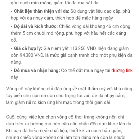
góc cạnh mịn màng, giảm tối đa ma sát da.
Chất liệu thân thiện với da:
Sử dụng vật liệu cao cấp, phù
hợp với da nhạy cảm, thích hợp để mặc hàng ngày.
Độ dài và kích thước:
Chiếc vòng dài khoảng 46 cm cộng
thêm 5 cm chuỗi mở rộng, phù hợp với hầu hết các dáng
cổ.
Giá cả hợp lý:
Giá niêm yết 113.256 VND, hiện đang giảm
còn 94.380 VND, là mức giá cạnh tranh cho một phụ kiện đa
năng.
Dễ mua và nhận hàng:
Có thể đặt mua ngay tại
đường link
này.
Vòng cổ này không chỉ đáp ứng về mặt thẩm mỹ với khả năng
tùy biến chữ cái mà còn chú trọng tới vấn đề da nhạy cảm,
làm giảm rủi ro kích ứng khi mặc trong thời gian dài.
Cuối cùng, việc lựa chọn vòng cổ thời trang không nên chỉ
dựa trên xu hướng mà còn cần cân nhắc đến sức khỏe làn da.
Khi bạn đã hiểu rõ về chất liệu, thiết kế và cách bảo quản,
những chiếc vòng không chỉ làm tôn dáng mà còn là người