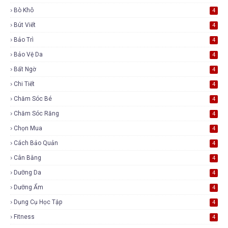
Bò Khô
4
Bút Viết
4
Bảo Trì
4
Bảo Vệ Da
4
Bất Ngờ
4
Chi Tiết
4
Chăm Sóc Bé
4
Chăm Sóc Răng
4
Chọn Mua
4
Cách Bảo Quản
4
Cân Bằng
4
Dưỡng Da
4
Dưỡng Ẩm
4
Dụng Cụ Học Tập
4
Fitness
4