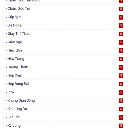
Chăm Sóc Thú Cưng
5
Chăm Sóc Trẻ
5
Cáp Sạc
5
Dã Ngoại
5
Giày Thể Thao
5
Giấc Ngủ
5
Hiệu Quả
5
Hóa Trang
5
Hương Thơm
5
Hộp Cơm
5
Hộp Đựng Bút
5
Inox
5
Không Gian Sống
5
Kích Ứng Da
5
Kẹp Tóc
5
Kỳ Vọng
5