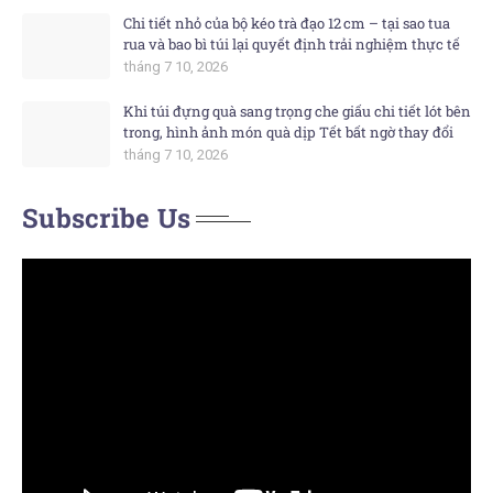
Chi tiết nhỏ của bộ kéo trà đạo 12 cm – tại sao tua
rua và bao bì túi lại quyết định trải nghiệm thực tế
tháng 7 10, 2026
Khi túi đựng quà sang trọng che giấu chi tiết lót bên
trong, hình ảnh món quà dịp Tết bất ngờ thay đổi
tháng 7 10, 2026
Subscribe Us