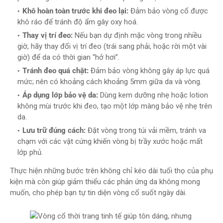
Khô hoàn toàn trước khi đeo lại:
Đảm bảo vòng cổ được
khô ráo để tránh độ ẩm gây oxy hoá.
Thay vị trí đeo:
Nếu bạn dự định mặc vòng trong nhiều
giờ, hãy thay đổi vị trí đeo (trái sang phải, hoặc rời một vài
giờ) để da có thời gian “hở hơi”.
Tránh đeo quá chặt:
Đảm bảo vòng không gây áp lực quá
mức; nên có khoảng cách khoảng 5mm giữa da và vòng.
Áp dụng lớp bảo vệ da:
Dùng kem dưỡng nhẹ hoặc lotion
không mùi trước khi đeo, tạo một lớp màng bảo vệ nhẹ trên
da.
Lưu trữ đúng cách:
Đặt vòng trong túi vải mềm, tránh va
chạm với các vật cứng khiến vòng bị trầy xước hoặc mất
lớp phủ.
Thực hiện những bước trên không chỉ kéo dài tuổi thọ của phụ
kiện mà còn giúp giảm thiểu các phản ứng da không mong
muốn, cho phép bạn tự tin diện vòng cổ suốt ngày dài.