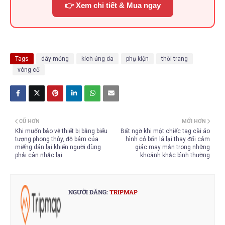
👉 Xem chi tiết & Mua ngay
Tags
dây mỏng
kích ứng da
phụ kiện
thời trang
vòng cổ
CŨ HƠN
MỚI HƠN
Khi muốn bảo vệ thiết bị bằng biểu
Bất ngờ khi một chiếc tag cài áo
tượng phong thủy, độ bám của
hình cỏ bốn lá lại thay đổi cảm
miếng dán lại khiến người dùng
giác may mắn trong những
phải cân nhắc lại
khoảnh khắc bình thường
NGƯỜI ĐĂNG:
TRIPMAP