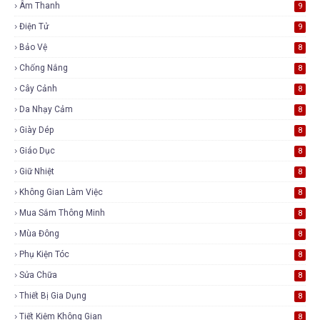
Âm Thanh
9
Điện Tử
9
Bảo Vệ
8
Chống Nắng
8
Cây Cảnh
8
Da Nhạy Cảm
8
Giày Dép
8
Giáo Dục
8
Giữ Nhiệt
8
Không Gian Làm Việc
8
Mua Sắm Thông Minh
8
Mùa Đông
8
Phụ Kiện Tóc
8
Sửa Chữa
8
Thiết Bị Gia Dụng
8
Tiết Kiệm Không Gian
8