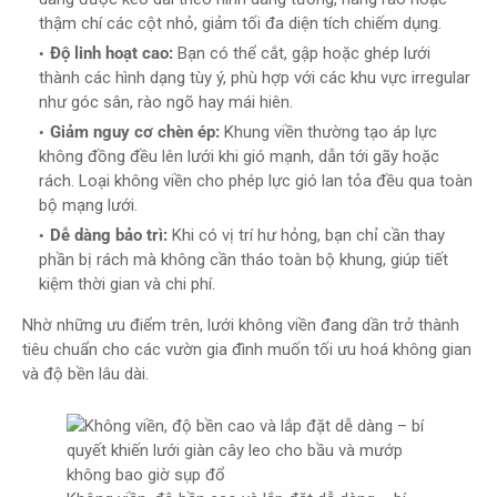
thậm chí các cột nhỏ, giảm tối đa diện tích chiếm dụng.
Độ linh hoạt cao:
Bạn có thể cắt, gập hoặc ghép lưới
thành các hình dạng tùy ý, phù hợp với các khu vực irregular
như góc sân, rào ngõ hay mái hiên.
Giảm nguy cơ chèn ép:
Khung viền thường tạo áp lực
không đồng đều lên lưới khi gió mạnh, dẫn tới gãy hoặc
rách. Loại không viền cho phép lực gió lan tỏa đều qua toàn
bộ mạng lưới.
Dễ dàng bảo trì:
Khi có vị trí hư hỏng, bạn chỉ cần thay
phần bị rách mà không cần tháo toàn bộ khung, giúp tiết
kiệm thời gian và chi phí.
Nhờ những ưu điểm trên, lưới không viền đang dần trở thành
tiêu chuẩn cho các vườn gia đình muốn tối ưu hoá không gian
và độ bền lâu dài.