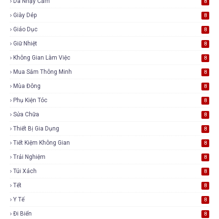
Da Nhạy Cảm
8
Giày Dép
8
Giáo Dục
8
Giữ Nhiệt
8
Không Gian Làm Việc
8
Mua Sắm Thông Minh
8
Mùa Đông
8
Phụ Kiện Tóc
8
Sửa Chữa
8
Thiết Bị Gia Dụng
8
Tiết Kiệm Không Gian
8
Trải Nghiệm
8
Túi Xách
8
Tết
8
Y Tế
8
Đi Biển
8