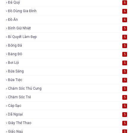
Đá Quý
6
Đồ Dùng Gia Đình
6
Đồ Ăn
6
Bình Giữ Nhiệt
5
Bí Quyết Làm Đẹp
5
Bóng Đá
5
Băng Đô
5
Bơi Lội
5
Bữa Sáng
5
Bữa Tiệc
5
Chăm Sóc Thú Cưng
5
Chăm Sóc Trẻ
5
Cáp Sạc
5
Dã Ngoại
5
Giày Thể Thao
5
Giấc Ngủ
5