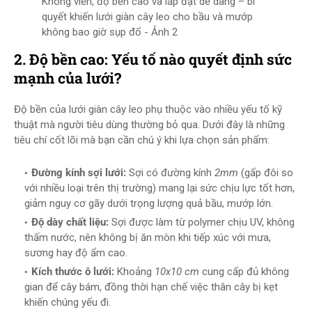
Không viền, độ bền cao và lắp đặt dễ dàng – bí
quyết khiến lưới giàn cây leo cho bầu và mướp
không bao giờ sụp đổ - Ảnh 2
2. Độ bền cao: Yếu tố nào quyết định sức
mạnh của lưới?
Độ bền của lưới giàn cây leo phụ thuộc vào nhiều yếu tố kỹ
thuật mà người tiêu dùng thường bỏ qua. Dưới đây là những
tiêu chí cốt lõi mà bạn cần chú ý khi lựa chọn sản phẩm:
Đường kính sợi lưới:
Sợi có đường kính
2mm
(gấp đôi so
với nhiều loại trên thị trường) mang lại sức chịu lực tốt hơn,
giảm nguy cơ gãy dưới trọng lượng quả bầu, mướp lớn.
Độ dày chất liệu:
Sợi được làm từ polymer chịu UV, không
thấm nước, nên không bị ăn mòn khi tiếp xúc với mưa,
sương hay độ ẩm cao.
Kích thước ô lưới:
Khoảng
10x10 cm
cung cấp đủ không
gian để cây bám, đồng thời hạn chế việc thân cây bị kẹt
khiến chúng yếu đi.