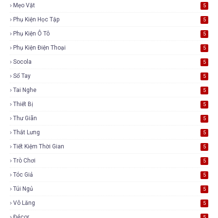
Mẹo Vặt
5
Phụ Kiện Học Tập
5
Phụ Kiện Ô Tô
5
Phụ Kiện Điện Thoại
5
Socola
5
Sổ Tay
5
Tai Nghe
5
Thiết Bị
5
Thư Giãn
5
Thắt Lưng
5
Tiết Kiệm Thời Gian
5
Trò Chơi
5
Tóc Giả
5
Túi Ngủ
5
Vô Lăng
5
Đécor
5