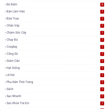
Độ Bám
8
Bàn Làm Việc
7
Bữa Trưa
7
Chân Váy
7
Chăm Sóc Cây
7
Chạy Bộ
7
Cosplay
7
Công Sở
7
Giảm Cân
7
Hạt Giống
7
Lễ Hội
7
Phụ Kiện Thời Trang
7
Sách
7
Sạc Nhanh
7
Sức Khỏe Trẻ Em
7