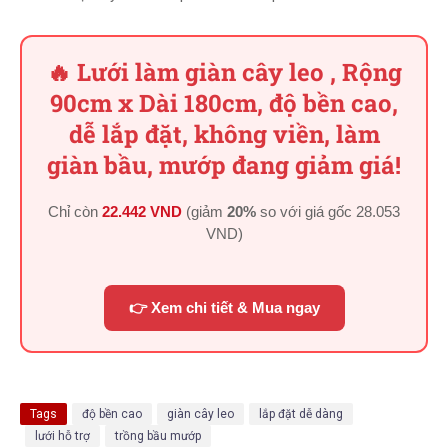
🔥 Lưới làm giàn cây leo , Rộng
90cm x Dài 180cm, độ bền cao,
dễ lắp đặt, không viền, làm
giàn bầu, mướp đang giảm giá!
Chỉ còn
22.442 VND
(giảm
20%
so với giá gốc
28.053
VND
)
👉 Xem chi tiết & Mua ngay
Tags
độ bền cao
giàn cây leo
lắp đặt dễ dàng
lưới hỗ trợ
trồng bầu mướp