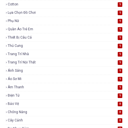
Cotton
9
Lựa Chọn Đồ Chơi
9
Phụ Nữ
9
Quần Áo Trẻ Em
9
Thiết Bị Câu Cá
9
Thú Cưng
9
Trang Trí Nhà
9
Trang Trí Nội Thất
9
Ánh Sáng
9
Áo Sơ Mi
9
Âm Thanh
9
Điện Tử
9
Bảo Vệ
8
Chống Nắng
8
Cây Cảnh
8