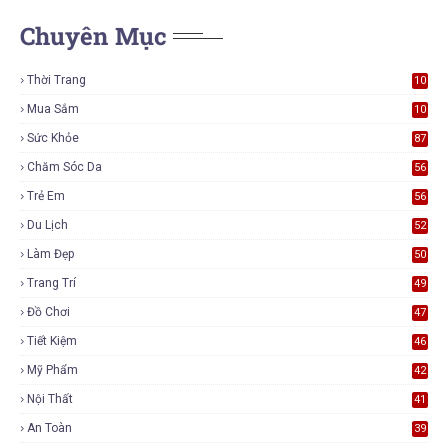
Chuyên Mục
Thời Trang
10
6
Mua Sắm
10
5
Sức Khỏe
87
Chăm Sóc Da
56
Trẻ Em
56
Du Lịch
52
Làm Đẹp
50
Trang Trí
49
Đồ Chơi
47
Tiết Kiệm
46
Mỹ Phẩm
42
Nội Thất
41
An Toàn
39