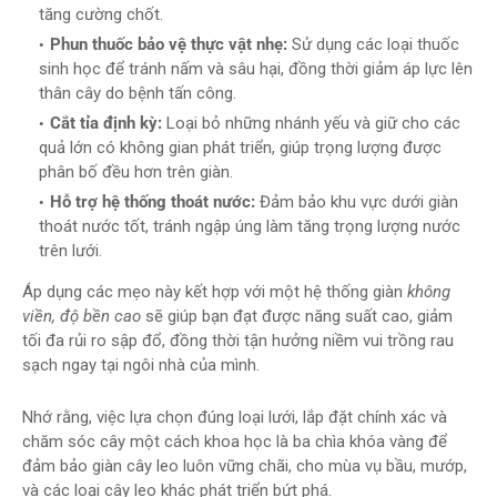
tăng cường chốt.
Phun thuốc bảo vệ thực vật nhẹ:
Sử dụng các loại thuốc
sinh học để tránh nấm và sâu hại, đồng thời giảm áp lực lên
thân cây do bệnh tấn công.
Cắt tỉa định kỳ:
Loại bỏ những nhánh yếu và giữ cho các
quả lớn có không gian phát triển, giúp trọng lượng được
phân bố đều hơn trên giàn.
Hỗ trợ hệ thống thoát nước:
Đảm bảo khu vực dưới giàn
thoát nước tốt, tránh ngập úng làm tăng trọng lượng nước
trên lưới.
Áp dụng các mẹo này kết hợp với một hệ thống giàn
không
viền, độ bền cao
sẽ giúp bạn đạt được năng suất cao, giảm
tối đa rủi ro sập đổ, đồng thời tận hưởng niềm vui trồng rau
sạch ngay tại ngôi nhà của mình.
Nhớ rằng, việc lựa chọn đúng loại lưới, lắp đặt chính xác và
chăm sóc cây một cách khoa học là ba chìa khóa vàng để
đảm bảo giàn cây leo luôn vững chãi, cho mùa vụ bầu, mướp,
và các loại cây leo khác phát triển bứt phá.