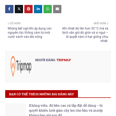
CŨ HƠN
MỚI HƠN
Những bất ngờ khi áp dụng các
Khi nhiệt độ lên hơn 35 °C mà xà
nguyên tắc thông cảm từ một
lách vẫn giữ độ giòn và vị ngọt –
cuốn sách vào đời sống
bí quyết nằm ở hạt giống chịu
nhiệt.
NGƯỜI ĐĂNG:
TRIPMAP
BẠN CÓ THỂ THÍCH NHỮNG BÀI ĐĂNG NÀY
Không viền, độ bền cao và lắp đặt dễ dàng – bí
quyết khiến lưới giàn cây leo cho bầu và mướp
không bao giờ sụp đổ