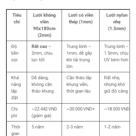
Tiêu
Lưới không
Lưới có viền
Lưới nylon
chí
viền
thép (1mm)
nhẹ
90x180cm
(1.5mm)
(2mm)
Độ
Rất cao
–
Trung bình –
Trung bình –
bền
2mm, chịu
1mm, dễ gãy
1.5mm, chịu
sợi
lực tốt
khi tải trọng
UV kém hơn
lớn
Khả
Dễ dàng,
Cần tháo lắp
Rất nhẹ,
năng
không cần
khung viền,
nhưng khó
lắp
tháo khung
thời gian lâu
giữ độ căng
đặt
Chi
~22.442 VND
~30.000 VND+
~18.000 VND
phí
(giảm giá)
Thời
5 năm
2‑3 năm
1‑2 năm
gian