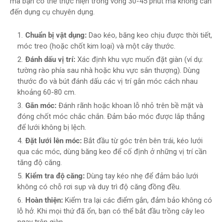
mà bạn có thể thực hiện trong vòng 30-45 phút mà không cần
đến dụng cụ chuyên dụng.
Chuẩn bị vật dụng:
Dao kéo, băng keo chịu được thời tiết,
móc treo (hoặc chốt kim loại) và một cây thước.
Đánh dấu vị trí:
Xác định khu vực muốn đặt giàn (ví dụ:
tường rào phía sau nhà hoặc khu vực sân thượng). Dùng
thước đo và bút đánh dấu các vị trí gắn móc cách nhau
khoảng 60-80 cm.
Gắn móc:
Đánh rãnh hoặc khoan lỗ nhỏ trên bề mặt và
đóng chốt móc chắc chắn. Đảm bảo móc được lắp thẳng
để lưới không bị lệch.
Đặt lưới lên móc:
Bắt đầu từ góc trên bên trái, kéo lưới
qua các móc, dùng băng keo để cố định ở những vị trí cần
tăng độ căng.
Kiểm tra độ căng:
Dùng tay kéo nhẹ để đảm bảo lưới
không có chỗ rơi sụp và duy trì độ căng đồng đều.
Hoàn thiện:
Kiểm tra lại các điểm gắn, đảm bảo không có
lỗ hở. Khi mọi thứ đã ổn, bạn có thể bắt đầu trồng cây leo