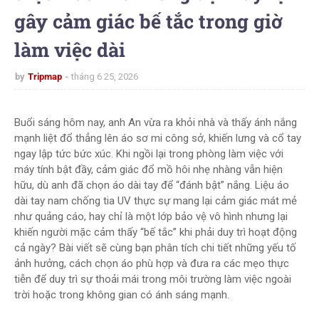
gây cảm giác bế tắc trong giờ
làm việc dài
by
Tripmap
tháng 6 25, 2026
Buổi sáng hôm nay, anh An vừa ra khỏi nhà và thấy ánh nắng
mạnh liệt đổ thẳng lên áo sơ mi công sở, khiến lưng và cổ tay
ngay lập tức bức xúc. Khi ngồi lại trong phòng làm việc với
máy tính bật đầy, cảm giác đổ mồ hôi nhẹ nhàng vẫn hiện
hữu, dù anh đã chọn áo dài tay để “đánh bật” nắng. Liệu áo
dài tay nam chống tia UV thực sự mang lại cảm giác mát mẻ
như quảng cáo, hay chỉ là một lớp bảo vệ vô hình nhưng lại
khiến người mặc cảm thấy “bế tắc” khi phải duy trì hoạt động
cả ngày? Bài viết sẽ cùng bạn phân tích chi tiết những yếu tố
ảnh hưởng, cách chọn áo phù hợp và đưa ra các mẹo thực
tiễn để duy trì sự thoải mái trong môi trường làm việc ngoài
trời hoặc trong không gian có ánh sáng mạnh.