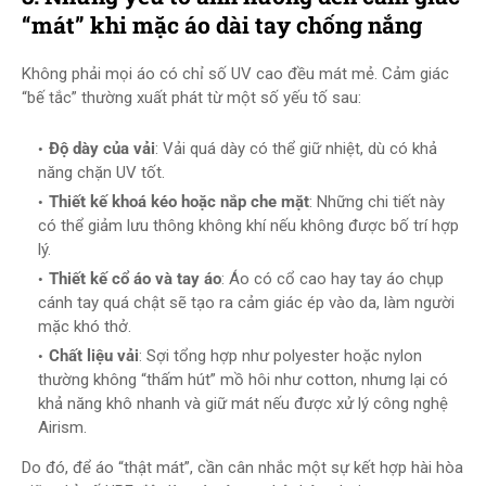
“mát” khi mặc áo dài tay chống nắng
Không phải mọi áo có chỉ số UV cao đều mát mẻ. Cảm giác
“bế tắc” thường xuất phát từ một số yếu tố sau:
Độ dày của vải
: Vải quá dày có thể giữ nhiệt, dù có khả
năng chặn UV tốt.
Thiết kế khoá kéo hoặc nắp che mặt
: Những chi tiết này
có thể giảm lưu thông không khí nếu không được bố trí hợp
lý.
Thiết kế cổ áo và tay áo
: Áo có cổ cao hay tay áo chụp
cánh tay quá chật sẽ tạo ra cảm giác ép vào da, làm người
mặc khó thở.
Chất liệu vải
: Sợi tổng hợp như polyester hoặc nylon
thường không “thấm hút” mồ hôi như cotton, nhưng lại có
khả năng khô nhanh và giữ mát nếu được xử lý công nghệ
Airism.
Do đó, để áo “thật mát”, cần cân nhắc một sự kết hợp hài hòa