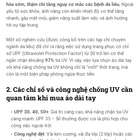
hóa sớm, thậm chí tăng nguy cơ mắc các bệnh da liễu.
Ngoài
yếu tố sức khỏe, ánh nắng còn khiến nhiệt độ cơ thể tăng
nhanh, gây mệt mỏi, giảm năng suất làm việc và ảnh hưởng
tới sự tập trung.
Một số nghiên cứu (được công bố trên các tạp chí chuyên
ngành da liễu) đã chỉ ra rằng việc sử dụng trang phục có chỉ
số UPF (Ultraviolet Protection Factor) từ 30 trở lên có thể
ngăn chặn khoảng
97%
tia UV. Vì vậy, việc lựa chọn áo dài tay
với khả năng chống tia UV không chỉ là “mốt” thời trang, mà
còn là một biện pháp phòng ngừa thực tiễn.
2. Các chỉ số và công nghệ chống UV cần
quan tâm khi mua áo dài tay
UPF 30, 40, 50+
: Giá trị càng cao, khả năng chặn tia UV
càng mạnh. UPF 35 – 50 thường được coi là phù hợp cho
công việc ngoài trời.
Công nghệ dệt
: Vải kim cương, vải đa lớp (2 lớp) hoặc các