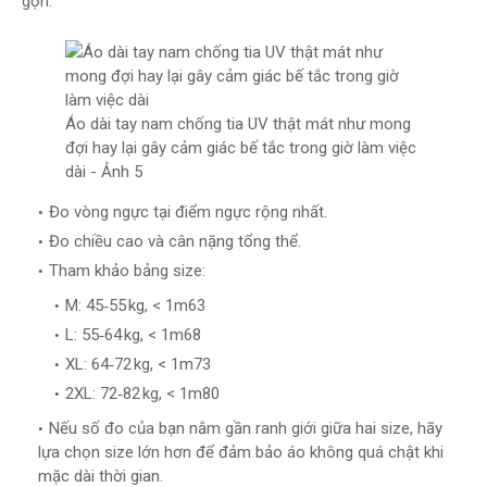
gọn:
Áo dài tay nam chống tia UV thật mát như mong
đợi hay lại gây cảm giác bế tắc trong giờ làm việc
dài - Ảnh 5
Đo vòng ngực tại điểm ngực rộng nhất.
Đo chiều cao và cân nặng tổng thể.
Tham khảo bảng size:
M: 45‑55 kg, < 1m63
L: 55‑64 kg, < 1m68
XL: 64‑72 kg, < 1m73
2XL: 72‑82 kg, < 1m80
Nếu số đo của bạn nằm gần ranh giới giữa hai size, hãy
lựa chọn size lớn hơn để đảm bảo áo không quá chật khi
mặc dài thời gian.