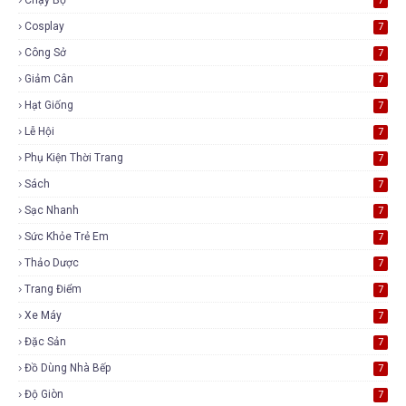
7
Cosplay
7
Công Sở
7
Giảm Cân
7
Hạt Giống
7
Lễ Hội
7
Phụ Kiện Thời Trang
7
Sách
7
Sạc Nhanh
7
Sức Khỏe Trẻ Em
7
Thảo Dược
7
Trang Điểm
7
Xe Máy
7
Đặc Sản
7
Đồ Dùng Nhà Bếp
7
Độ Giòn
7