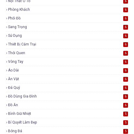
Nội Thất Ô Tô
6
Phòng Khách
6
Phối Đồ
6
Sang Trọng
6
Sử Dụng
6
Thiết Bị Cắm Trại
6
Thói Quen
6
Vòng Tay
6
Áo Dài
6
Ăn Vặt
6
Đá Quý
6
Đồ Dùng Gia Đình
6
Đồ Ăn
6
Bình Giữ Nhiệt
5
Bí Quyết Làm Đẹp
5
Bóng Đá
5