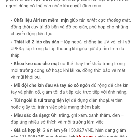
người dùng có thể cân nhắc khi quyết định mua:
Chất liệu Airism mềm, mịn
giúp
tản nhiệt cực thoáng mát
,
đồng thời duy trì độ bền và độ co giãn, phù hợp cho những
chuyển động liên tục.
Thiết kế 2 lớp dày dặn
– lớp ngoài chống tia UV với chỉ số
UPF35, lớp trong là lớp thoáng khí giúp giữ độ ẩm trên da
thấp.
Khóa kéo cao che mặt
có thể thay thế khẩu trang trong
môi trường công sở hoặc khi lái xe, đồng thời bảo vệ mắt
và mũi khỏi bụi.
Mũ đội che kín đầu và tay áo xỏ ngón
đủ rộng để che kín
tay và phần cổ, giảm tối đa tiếp xúc trực tiếp với ánh nắng.
Túi ngoài & túi trong
tiện lợi để đựng điện thoại, ví tiền
hoặc giấy tờ, tránh việc phải mang thêm balo.
Màu sắc đa dạng
: Ghi trắng, ghi xám, xanh thẫm, đen –
đáp ứng nhiều sở thích và môi trường làm việc.
Giá cả hợp lý
: Giá niêm yết 150,927 VND, hiện đang giảm