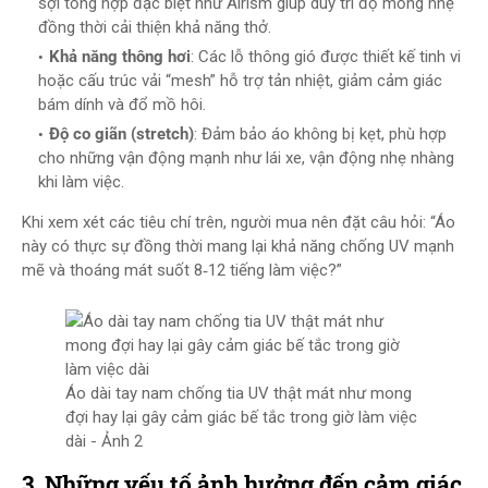
sợi tổng hợp đặc biệt như Airism giúp duy trì độ mỏng nhẹ
đồng thời cải thiện khả năng thở.
Khả năng thông hơi
: Các lỗ thông gió được thiết kế tinh vi
hoặc cấu trúc vải “mesh” hỗ trợ tản nhiệt, giảm cảm giác
bám dính và đổ mồ hôi.
Độ co giãn (stretch)
: Đảm bảo áo không bị kẹt, phù hợp
cho những vận động mạnh như lái xe, vận động nhẹ nhàng
khi làm việc.
Khi xem xét các tiêu chí trên, người mua nên đặt câu hỏi: “Áo
này có thực sự đồng thời mang lại khả năng chống UV mạnh
mẽ và thoáng mát suốt 8‑12 tiếng làm việc?”
Áo dài tay nam chống tia UV thật mát như mong
đợi hay lại gây cảm giác bế tắc trong giờ làm việc
dài - Ảnh 2
3. Những yếu tố ảnh hưởng đến cảm giác