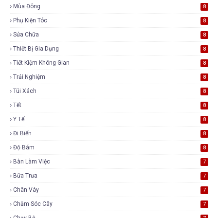
Mùa Đông
8
Phụ Kiện Tóc
8
Sửa Chữa
8
Thiết Bị Gia Dụng
8
Tiết Kiệm Không Gian
8
Trải Nghiệm
8
Túi Xách
8
Tết
8
Y Tế
8
Đi Biển
8
Độ Bám
8
Bàn Làm Việc
7
Bữa Trưa
7
Chân Váy
7
Chăm Sóc Cây
7
Chạy Bộ