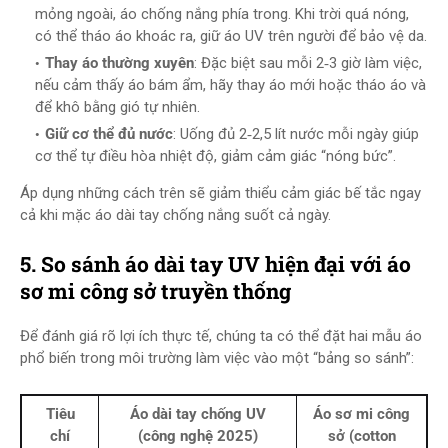
mỏng ngoài, áo chống nắng phía trong. Khi trời quá nóng,
có thể tháo áo khoác ra, giữ áo UV trên người để bảo vệ da.
Thay áo thường xuyên
: Đặc biệt sau mỗi 2‑3 giờ làm việc,
nếu cảm thấy áo bám ẩm, hãy thay áo mới hoặc tháo áo và
để khô bằng gió tự nhiên.
Giữ cơ thể đủ nước
: Uống đủ 2‑2,5 lít nước mỗi ngày giúp
cơ thể tự điều hòa nhiệt độ, giảm cảm giác “nóng bức”.
Áp dụng những cách trên sẽ giảm thiểu cảm giác bế tắc ngay
cả khi mặc áo dài tay chống nắng suốt cả ngày.
5. So sánh áo dài tay UV hiện đại với áo
sơ mi công sở truyền thống
Để đánh giá rõ lợi ích thực tế, chúng ta có thể đặt hai mẫu áo
phổ biến trong môi trường làm việc vào một “bảng so sánh”:
Tiêu
Áo dài tay chống UV
Áo sơ mi công
chí
(công nghệ 2025)
sở (cotton