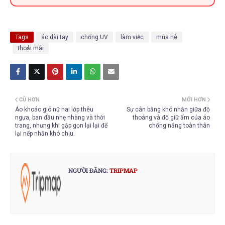
Tags
áo dài tay
chống UV
làm việc
mùa hè
thoải mái
CŨ HƠN
MỚI HƠN
Áo khoác gió nữ hai lớp thêu
Sự cân bằng khó nhằn giữa độ
ngựa, ban đầu nhẹ nhàng và thời
thoáng và độ giữ ấm của áo
trang, nhưng khi gập gọn lại lại để
chống nắng toàn thân
lại nếp nhăn khó chịu.
NGƯỜI ĐĂNG:
TRIPMAP