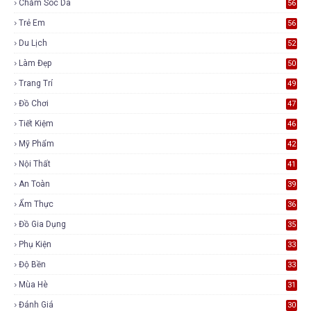
Chăm Sóc Da
56
Trẻ Em
56
Du Lịch
52
Làm Đẹp
50
Trang Trí
49
Đồ Chơi
47
Tiết Kiệm
46
Mỹ Phẩm
42
Nội Thất
41
An Toàn
39
Ẩm Thực
36
Đồ Gia Dụng
35
Phụ Kiện
33
Độ Bền
33
Mùa Hè
31
Đánh Giá
30