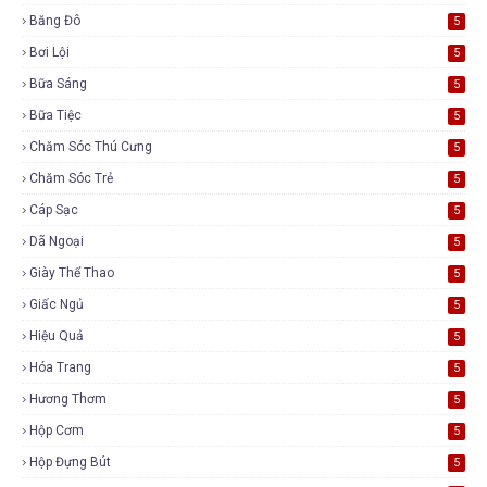
Băng Đô
5
Bơi Lội
5
Bữa Sáng
5
Bữa Tiệc
5
Chăm Sóc Thú Cưng
5
Chăm Sóc Trẻ
5
Cáp Sạc
5
Dã Ngoại
5
Giày Thể Thao
5
Giấc Ngủ
5
Hiệu Quả
5
Hóa Trang
5
Hương Thơm
5
Hộp Cơm
5
Hộp Đựng Bút
5