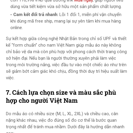
còn 116,998 VND qua đường link
Mua ngay
, giúp người tiêu
dùng vừa tiết kiệm vừa sở hữu một sản phẩm chất lượng.
Cam kết đổi trả nhanh
: Lỗi 1 đổi 1, miễn phí vận chuyển
khi dùng mã free ship, mang lại sự yên tâm khi mua hàng
online.
Sự kết hợp giữa công nghệ Nhật Bản trong chỉ số UPF và thiết
kế “form chuẩn” cho nam Việt Nam giúp mẫu áo này không
chỉ bảo vệ da mà còn phù hợp với phong cách thời trang công
sở hiện đại. Nếu bạn là người thường xuyên phải làm việc
trong môi trường nắng, việc đầu tư vào một chiếc áo như trên
sẽ giảm bớt cảm giác khó chịu, đồng thời duy trì hiệu suất làm
việc.
7. Cách lựa chọn size và màu sắc phù
hợp cho người Việt Nam
Do mẫu áo có nhiều size (M, L, XL, 2XL) và chiều cao, cân
nặng khác nhau, việc đo đúng số đo cơ thể là bước quan
trọng nhất để tránh mua nhầm. Dưới đây là hướng dẫn nhanh