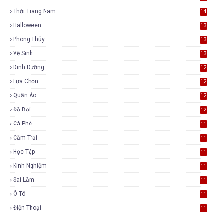
Thời Trang Nam
14
Halloween
13
Phong Thủy
13
Vệ Sinh
13
Dinh Dưỡng
12
Lựa Chọn
12
Quần Áo
12
Đồ Bơi
12
Cà Phê
11
Cắm Trại
11
Học Tập
11
Kinh Nghiệm
11
Sai Lầm
11
Ô Tô
11
Điện Thoại
11