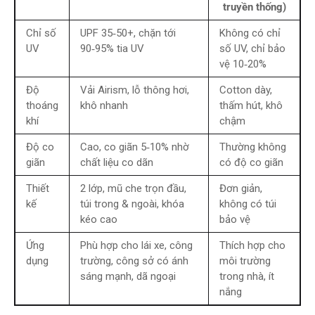
truyền thống)
Chỉ số
UPF 35‑50+, chặn tới
Không có chỉ
UV
90‑95% tia UV
số UV, chỉ bảo
vệ 10‑20%
Độ
Vải Airism, lỗ thông hơi,
Cotton dày,
thoáng
khô nhanh
thấm hút, khô
khí
chậm
Độ co
Cao, co giãn 5‑10% nhờ
Thường không
giãn
chất liệu co dãn
có độ co giãn
Thiết
2 lớp, mũ che trọn đầu,
Đơn giản,
kế
túi trong & ngoài, khóa
không có túi
kéo cao
bảo vệ
Ứng
Phù hợp cho lái xe, công
Thích hợp cho
dụng
trường, công sở có ánh
môi trường
sáng mạnh, dã ngoại
trong nhà, ít
nắng