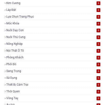
Kim Cương
6
Lắp Đặt
6
Lựa Chọn Trang Phục
6
Móc Khóa
6
Nuôi Dạy Con
6
Nuôi Thú Cưng
6
Nông Nghiệp
6
Nội Thất Ô Tô
6
Phòng Khách
6
Phối Đồ
6
Sang Trọng
6
Sử Dụng
6
Thiết Bị Cắm Trại
6
Thói Quen
6
Vòng Tay
6
Áo Dài