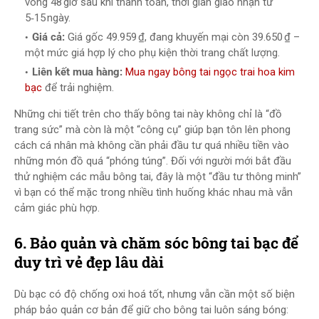
vòng 48 giờ sau khi thanh toán, thời gian giao nhận từ
5‑15 ngày.
Giá cả:
Giá gốc 49.959 ₫, đang khuyến mại còn 39.650 ₫ –
một mức giá hợp lý cho phụ kiện thời trang chất lượng.
Liên kết mua hàng:
Mua ngay bông tai ngọc trai hoa kim
bạc
để trải nghiệm.
Những chi tiết trên cho thấy bông tai này không chỉ là “đồ
trang sức” mà còn là một “công cụ” giúp bạn tôn lên phong
cách cá nhân mà không cần phải đầu tư quá nhiều tiền vào
những món đồ quá “phóng túng”. Đối với người mới bắt đầu
thử nghiệm các mẫu bông tai, đây là một “đầu tư thông minh”
vì bạn có thể mặc trong nhiều tình huống khác nhau mà vẫn
cảm giác phù hợp.
6. Bảo quản và chăm sóc bông tai bạc để
duy trì vẻ đẹp lâu dài
Dù bạc có độ chống oxi hoá tốt, nhưng vẫn cần một số biện
pháp bảo quản cơ bản để giữ cho bông tai luôn sáng bóng: