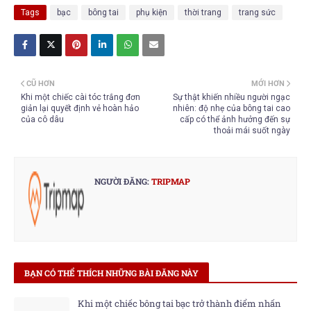
Tags
bạc
bông tai
phụ kiện
thời trang
trang sức
CŨ HƠN
MỚI HƠN
Khi một chiếc cài tóc trắng đơn
Sự thật khiến nhiều người ngạc
giản lại quyết định vẻ hoàn hảo
nhiên: độ nhẹ của bông tai cao
của cô dâu
cấp có thể ảnh hưởng đến sự
thoải mái suốt ngày
NGƯỜI ĐĂNG:
TRIPMAP
BẠN CÓ THỂ THÍCH NHỮNG BÀI ĐĂNG NÀY
Khi một chiếc bông tai bạc trở thành điểm nhấn