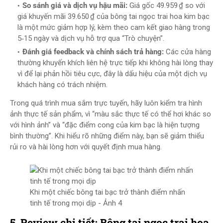
So sánh giá và dịch vụ hậu mãi:
Giá gốc 49.959 ₫ so với
giá khuyến mãi 39.650 ₫ của bông tai ngọc trai hoa kim bạc
là một mức giảm hợp lý, kèm theo cam kết giao hàng trong
5‑15 ngày và dịch vụ hỗ trợ qua “Trò chuyện”.
Đánh giá feedback và chính sách trả hàng:
Các cửa hàng
thường khuyến khích liên hệ trực tiếp khi không hài lòng thay
vì để lại phản hồi tiêu cực, đây là dấu hiệu của một dịch vụ
khách hàng có trách nhiệm.
Trong quá trình mua sắm trực tuyến, hãy luôn kiểm tra hình
ảnh thực tế sản phẩm, vì “màu sắc thực tế có thể hơi khác so
với hình ảnh” và “đặc điểm cong của kim bạc là hiện tượng
bình thường”. Khi hiểu rõ những điểm này, bạn sẽ giảm thiểu
rủi ro và hài lòng hơn với quyết định mua hàng.
Khi một chiếc bông tai bạc trở thành điểm nhấn
tinh tế trong mọi dịp - Ảnh 4
5. Review chi tiết: Bông tai ngọc trai hoa