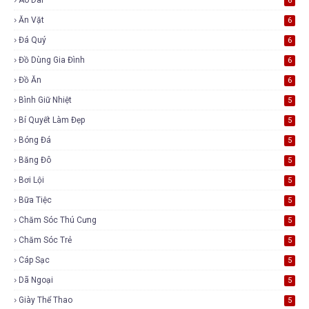
6
Ăn Vặt
6
Đá Quý
6
Đồ Dùng Gia Đình
6
Đồ Ăn
6
Bình Giữ Nhiệt
5
Bí Quyết Làm Đẹp
5
Bóng Đá
5
Băng Đô
5
Bơi Lội
5
Bữa Tiệc
5
Chăm Sóc Thú Cưng
5
Chăm Sóc Trẻ
5
Cáp Sạc
5
Dã Ngoại
5
Giày Thể Thao
5