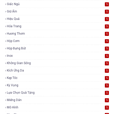
Giấc Ngủ
5
Giữ Ấm
5
Hiệu Quả
5
Hóa Trang
5
Hương Thơm
5
Hộp Cơm
5
Hộp Đựng Bút
5
Inox
5
Không Gian Sống
5
Kích Ứng Da
5
Kẹp Tóc
5
Kỳ Vọng
5
Lựa Chọn Quà Tặng
5
Miếng Dán
5
Mô Hình
5