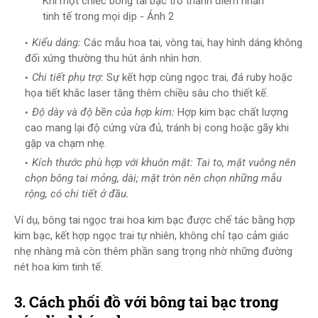
Khi một chiếc bông tai bạc trở thành điểm nhấn
tinh tế trong mọi dịp - Ảnh 2
Kiểu dáng:
Các mẫu hoa tai, vòng tai, hay hình dáng không
đối xứng thường thu hút ánh nhìn hơn.
Chi tiết phụ trợ:
Sự kết hợp cùng ngọc trai, đá ruby hoặc
họa tiết khắc laser tăng thêm chiều sâu cho thiết kế.
Độ dày và độ bền của hợp kim:
Hợp kim bạc chất lượng
cao mang lại độ cứng vừa đủ, tránh bị cong hoặc gãy khi
gặp va chạm nhẹ.
Kích thước phù hợp với khuôn mặt: Tai to, mặt vuông nên
chọn bông tai mỏng, dài; mặt tròn nên chọn những mẫu
rộng, có chi tiết ở đầu.
Ví dụ, bông tai ngọc trai hoa kim bạc được chế tác bằng hợp
kim bạc, kết hợp ngọc trai tự nhiên, không chỉ tạo cảm giác
nhẹ nhàng mà còn thêm phần sang trọng nhờ những đường
nét hoa kim tinh tế.
3. Cách phối đồ với bông tai bạc trong