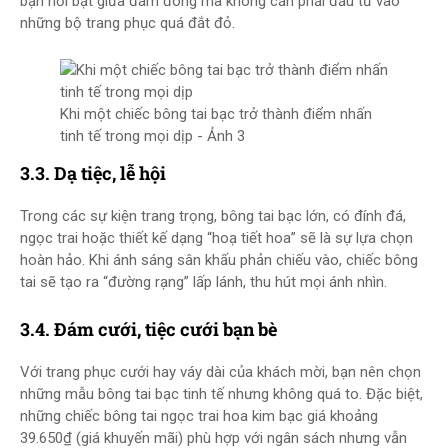
bạn nổi bật giữa đám đông mà không cần phải đầu tư vào
những bộ trang phục quá đắt đỏ.
Khi một chiếc bông tai bạc trở thành điểm nhấn
tinh tế trong mọi dịp - Ảnh 3
3.3. Dạ tiệc, lễ hội
Trong các sự kiện trang trọng, bông tai bạc lớn, có đính đá,
ngọc trai hoặc thiết kế dạng “hoạ tiết hoa” sẽ là sự lựa chọn
hoàn hảo. Khi ánh sáng sân khấu phản chiếu vào, chiếc bông
tai sẽ tạo ra “đường rạng” lấp lánh, thu hút mọi ánh nhìn.
3.4. Đám cưới, tiệc cưới bạn bè
Với trang phục cưới hay váy dài của khách mời, bạn nên chọn
những mẫu bông tai bạc tinh tế nhưng không quá to. Đặc biệt,
những chiếc bông tai ngọc trai hoa kim bạc giá khoảng
39.650₫ (giá khuyến mãi) phù hợp với ngân sách nhưng vẫn