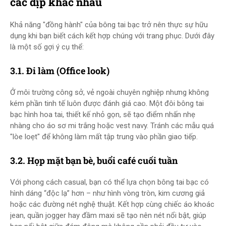
các dịp khác nhau
Khả năng "đồng hành" của bông tai bạc trở nên thực sự hữu
dụng khi bạn biết cách kết hợp chúng với trang phục. Dưới đây
là một số gợi ý cụ thể:
3.1. Đi làm (Office look)
Ở môi trường công sở, vẻ ngoài chuyên nghiệp nhưng không
kém phần tinh tế luôn được đánh giá cao. Một đôi bông tai
bạc hình hoa tai, thiết kế nhỏ gọn, sẽ tạo điểm nhấn nhẹ
nhàng cho áo sơ mi trắng hoặc vest navy. Tránh các mẫu quá
"lòe loẹt" để không làm mất tập trung vào phần giao tiếp.
3.2. Họp mặt bạn bè, buổi café cuối tuần
Với phong cách casual, bạn có thể lựa chọn bông tai bạc có
hình dáng “độc lạ” hơn – như hình vòng tròn, kim cương giả
hoặc các đường nét nghệ thuật. Kết hợp cùng chiếc áo khoác
jean, quần jogger hay đầm maxi sẽ tạo nên nét nổi bật, giúp