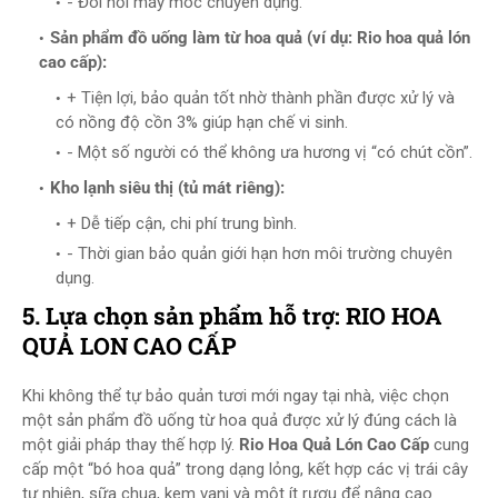
- Đòi hỏi máy móc chuyên dụng.
Sản phẩm đồ uống làm từ hoa quả (ví dụ: Rio hoa quả lón
cao cấp):
+ Tiện lợi, bảo quản tốt nhờ thành phần được xử lý và
có nồng độ cồn 3% giúp hạn chế vi sinh.
- Một số người có thể không ưa hương vị “có chút cồn”.
Kho lạnh siêu thị (tủ mát riêng):
+ Dễ tiếp cận, chi phí trung bình.
- Thời gian bảo quản giới hạn hơn môi trường chuyên
dụng.
5. Lựa chọn sản phẩm hỗ trợ: RIO HOA
QUẢ LON CAO CẤP
Khi không thể tự bảo quản tươi mới ngay tại nhà, việc chọn
một sản phẩm đồ uống từ hoa quả được xử lý đúng cách là
một giải pháp thay thế hợp lý.
Rio Hoa Quả Lón Cao Cấp
cung
cấp một “bó hoa quả” trong dạng lỏng, kết hợp các vị trái cây
tự nhiên, sữa chua, kem vani và một ít rượu để nâng cao