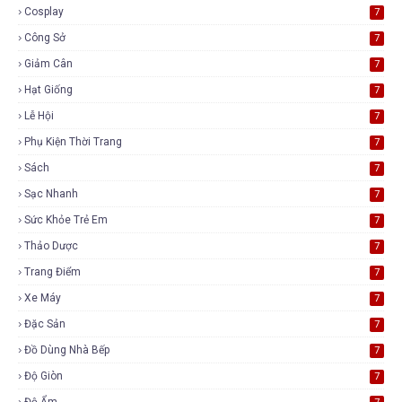
Cosplay
7
Công Sở
7
Giảm Cân
7
Hạt Giống
7
Lễ Hội
7
Phụ Kiện Thời Trang
7
Sách
7
Sạc Nhanh
7
Sức Khỏe Trẻ Em
7
Thảo Dược
7
Trang Điểm
7
Xe Máy
7
Đặc Sản
7
Đồ Dùng Nhà Bếp
7
Độ Giòn
7
Độ Ẩm