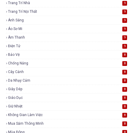
Trang Trí Nhà
9
Trang Trí Nội Thất
9
Ánh Sáng
9
Áo Sơ Mi
9
Âm Thanh
9
Điện Tử
9
Bảo Vệ
8
Chống Nắng
8
Cây Cảnh
8
Da Nhạy Cảm
8
Giày Dép
8
Giáo Dục
8
Giữ Nhiệt
8
Không Gian Làm Việc
8
Mua Sắm Thông Minh
8
Mùa Đông
8