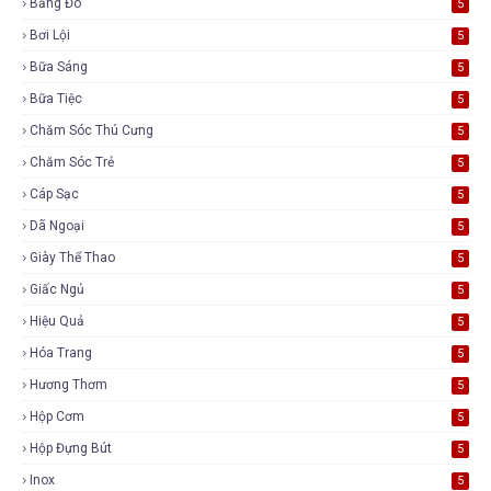
Băng Đô
5
Bơi Lội
5
Bữa Sáng
5
Bữa Tiệc
5
Chăm Sóc Thú Cưng
5
Chăm Sóc Trẻ
5
Cáp Sạc
5
Dã Ngoại
5
Giày Thể Thao
5
Giấc Ngủ
5
Hiệu Quả
5
Hóa Trang
5
Hương Thơm
5
Hộp Cơm
5
Hộp Đựng Bút
5
Inox
5