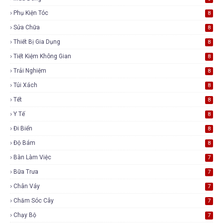
Phụ Kiện Tóc
8
Sửa Chữa
8
Thiết Bị Gia Dụng
8
Tiết Kiệm Không Gian
8
Trải Nghiệm
8
Túi Xách
8
Tết
8
Y Tế
8
Đi Biển
8
Độ Bám
8
Bàn Làm Việc
7
Bữa Trưa
7
Chân Váy
7
Chăm Sóc Cây
7
Chạy Bộ
7