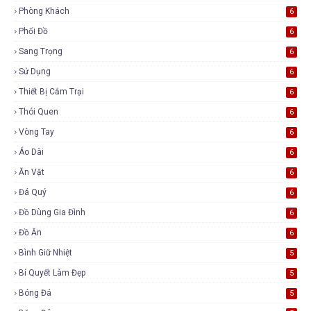
Phòng Khách
6
Phối Đồ
6
Sang Trọng
6
Sử Dụng
6
Thiết Bị Cắm Trại
6
Thói Quen
6
Vòng Tay
6
Áo Dài
6
Ăn Vặt
6
Đá Quý
6
Đồ Dùng Gia Đình
6
Đồ Ăn
6
Bình Giữ Nhiệt
5
Bí Quyết Làm Đẹp
5
Bóng Đá
5