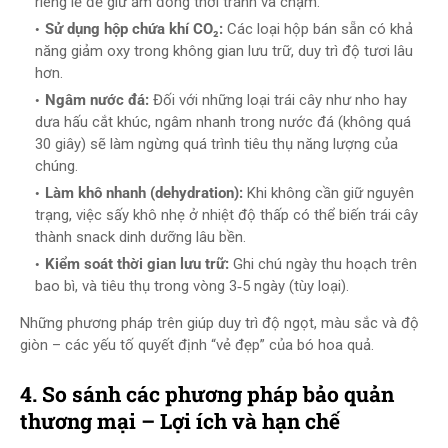
riêng lẻ để giữ ẩm đồng thời tránh va chạm.
Sử dụng hộp chứa khí CO₂:
Các loại hộp bán sẵn có khả
năng giảm oxy trong không gian lưu trữ, duy trì độ tươi lâu
hơn.
Ngâm nước đá:
Đối với những loại trái cây như nho hay
dưa hấu cắt khúc, ngâm nhanh trong nước đá (không quá
30 giây) sẽ làm ngừng quá trình tiêu thụ năng lượng của
chúng.
Làm khô nhanh (dehydration):
Khi không cần giữ nguyên
trạng, việc sấy khô nhẹ ở nhiệt độ thấp có thể biến trái cây
thành snack dinh dưỡng lâu bền.
Kiểm soát thời gian lưu trữ:
Ghi chú ngày thu hoạch trên
bao bì, và tiêu thụ trong vòng 3‑5 ngày (tùy loại).
Những phương pháp trên giúp duy trì độ ngọt, màu sắc và độ
giòn – các yếu tố quyết định “vẻ đẹp” của bó hoa quả.
4. So sánh các phương pháp bảo quản
thương mại – Lợi ích và hạn chế