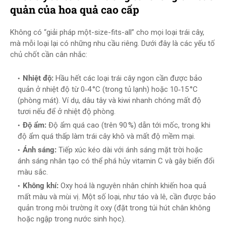
quản của hoa quả cao cấp
Không có “giải pháp một-size-fits-all” cho mọi loại trái cây,
mà mỗi loại lại có những nhu cầu riêng. Dưới đây là các yếu tố
chủ chốt cần cân nhắc:
Nhiệt độ:
Hầu hết các loại trái cây ngon cần được bảo
quản ở nhiệt độ từ 0‑4 °C (trong tủ lạnh) hoặc 10‑15 °C
(phòng mát). Ví dụ, dâu tây và kiwi nhanh chóng mất độ
tươi nếu để ở nhiệt độ phòng.
Độ ẩm:
Độ ẩm quá cao (trên 90 %) dẫn tới mốc, trong khi
độ ẩm quá thấp làm trái cây khô và mất độ mềm mại.
Ánh sáng:
Tiếp xúc kéo dài với ánh sáng mặt trời hoặc
ánh sáng nhân tạo có thể phá hủy vitamin C và gây biến đổi
màu sắc.
Không khí:
Oxy hoá là nguyên nhân chính khiến hoa quả
mất màu và mùi vị. Một số loại, như táo và lê, cần được bảo
quản trong môi trường ít oxy (đặt trong túi hút chân không
hoặc ngập trong nước sinh học).