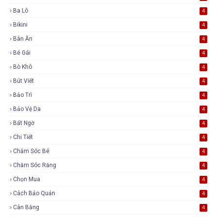
Ba Lô
4
Bikini
4
Bàn Ăn
4
Bé Gái
4
Bò Khô
4
Bút Viết
4
Bảo Trì
4
Bảo Vệ Da
4
Bất Ngờ
4
Chi Tiết
4
Chăm Sóc Bé
4
Chăm Sóc Răng
4
Chọn Mua
4
Cách Bảo Quản
4
Cân Bằng
4