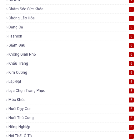
7
Chăm Sóc Sức Khỏe
6
Chống Lão Hóa
6
Dụng Cụ
6
Fashion
6
Giảm Đau
6
Không Gian Nhỏ
6
Khẩu Trang
6
Kim Cương
6
Lắp Đặt
6
Lựa Chọn Trang Phục
6
Móc Khóa
6
Nuôi Dạy Con
6
Nuôi Thú Cưng
6
Nông Nghiệp
6
Nội Thất Ô Tô
6