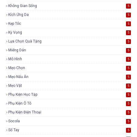
Không Gian Sống
5
Kích Ứng Da
5
Kẹp Tóc
5
Kỳ Vọng
5
Lựa Chọn Quà Tặng
5
Miếng Dán
5
Mô Hình
5
Mẹo Chọn
5
Mẹo Nấu Ăn
5
Mẹo Vặt
5
Phụ Kiện Học Tập
5
Phụ Kiện Ô Tô
5
Phụ Kiện Điện Thoại
5
Socola
5
Sổ Tay
5