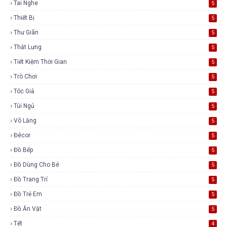
Tai Nghe
5
Thiết Bị
5
Thư Giãn
5
Thắt Lưng
5
Tiết Kiệm Thời Gian
5
Trò Chơi
5
Tóc Giả
5
Túi Ngủ
5
Vô Lăng
5
Đécor
5
Đồ Bếp
5
Đồ Dùng Cho Bé
5
Đồ Trang Trí
5
Đồ Trẻ Em
5
Đồ Ăn Vặt
5
Tết
4