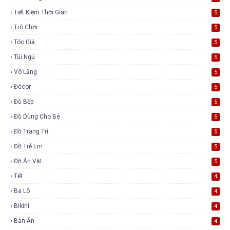
Tiết Kiệm Thời Gian
5
Trò Chơi
5
Tóc Giả
5
Túi Ngủ
5
Vô Lăng
5
Đécor
5
Đồ Bếp
5
Đồ Dùng Cho Bé
5
Đồ Trang Trí
5
Đồ Trẻ Em
5
Đồ Ăn Vặt
5
Tết
4
Ba Lô
4
Bikini
4
Bàn Ăn
4