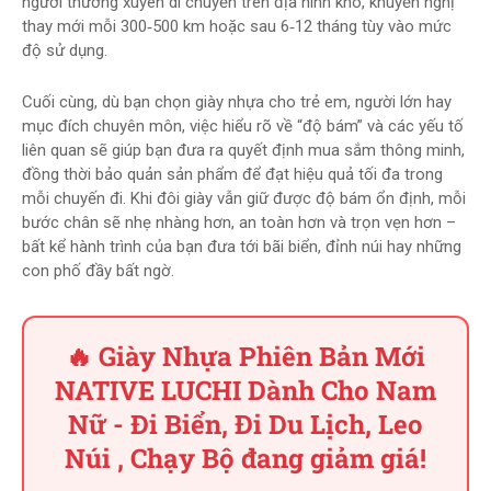
người thường xuyên di chuyển trên địa hình khó, khuyến nghị
thay mới mỗi 300‑500 km hoặc sau 6‑12 tháng tùy vào mức
độ sử dụng.
Cuối cùng, dù bạn chọn giày nhựa cho trẻ em, người lớn hay
mục đích chuyên môn, việc hiểu rõ về “độ bám” và các yếu tố
liên quan sẽ giúp bạn đưa ra quyết định mua sắm thông minh,
đồng thời bảo quản sản phẩm để đạt hiệu quả tối đa trong
mỗi chuyến đi. Khi đôi giày vẫn giữ được độ bám ổn định, mỗi
bước chân sẽ nhẹ nhàng hơn, an toàn hơn và trọn vẹn hơn –
bất kể hành trình của bạn đưa tới bãi biển, đỉnh núi hay những
con phố đầy bất ngờ.
🔥 Giày Nhựa Phiên Bản Mới
NATIVE LUCHI Dành Cho Nam
Nữ - Đi Biển, Đi Du Lịch, Leo
Núi , Chạy Bộ đang giảm giá!