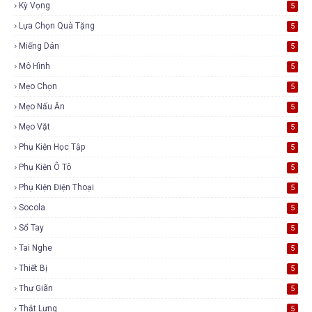
Kỳ Vọng
5
Lựa Chọn Quà Tặng
5
Miếng Dán
5
Mô Hình
5
Mẹo Chọn
5
Mẹo Nấu Ăn
5
Mẹo Vặt
5
Phụ Kiện Học Tập
5
Phụ Kiện Ô Tô
5
Phụ Kiện Điện Thoại
5
Socola
5
Sổ Tay
5
Tai Nghe
5
Thiết Bị
5
Thư Giãn
5
Thắt Lưng
5