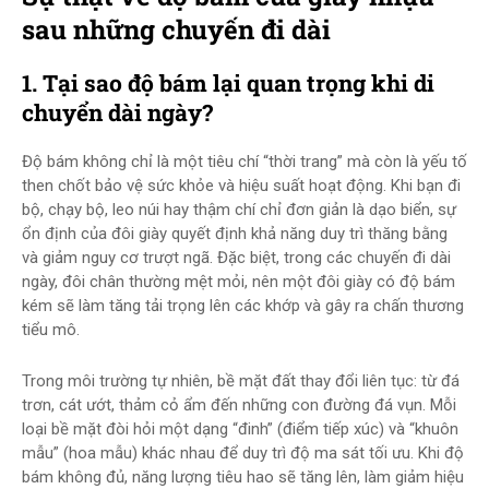
sau những chuyến đi dài
1. Tại sao độ bám lại quan trọng khi di
chuyển dài ngày?
Độ bám không chỉ là một tiêu chí “thời trang” mà còn là yếu tố
then chốt bảo vệ sức khỏe và hiệu suất hoạt động. Khi bạn đi
bộ, chạy bộ, leo núi hay thậm chí chỉ đơn giản là dạo biển, sự
ổn định của đôi giày quyết định khả năng duy trì thăng bằng
và giảm nguy cơ trượt ngã. Đặc biệt, trong các chuyến đi dài
ngày, đôi chân thường mệt mỏi, nên một đôi giày có độ bám
kém sẽ làm tăng tải trọng lên các khớp và gây ra chấn thương
tiểu mô.
Trong môi trường tự nhiên, bề mặt đất thay đổi liên tục: từ đá
trơn, cát ướt, thảm cỏ ẩm đến những con đường đá vụn. Mỗi
loại bề mặt đòi hỏi một dạng “đinh” (điểm tiếp xúc) và “khuôn
mẫu” (hoa mẫu) khác nhau để duy trì độ ma sát tối ưu. Khi độ
bám không đủ, năng lượng tiêu hao sẽ tăng lên, làm giảm hiệu