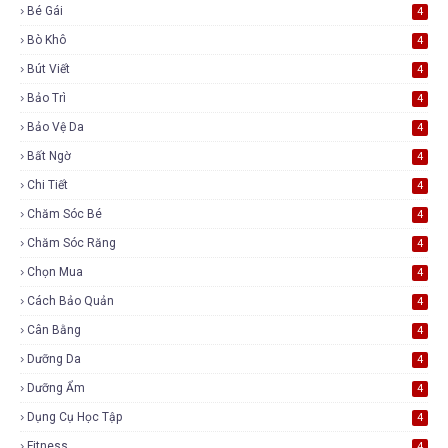
Bé Gái
4
Bò Khô
4
Bút Viết
4
Bảo Trì
4
Bảo Vệ Da
4
Bất Ngờ
4
Chi Tiết
4
Chăm Sóc Bé
4
Chăm Sóc Răng
4
Chọn Mua
4
Cách Bảo Quản
4
Cân Bằng
4
Dưỡng Da
4
Dưỡng Ẩm
4
Dụng Cụ Học Tập
4
Fitness
4