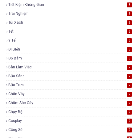
Tiết Kiệm Không Gian
8
Trải Nghiệm
8
Túi Xách
8
Tết
8
Y Tế
8
Đi Biển
8
Độ Bám
8
Bàn Làm Việc
7
Bữa Sáng
7
Bữa Trưa
7
Chân Váy
7
Chăm Sóc Cây
7
Chạy Bộ
7
Cosplay
7
Công Sở
7