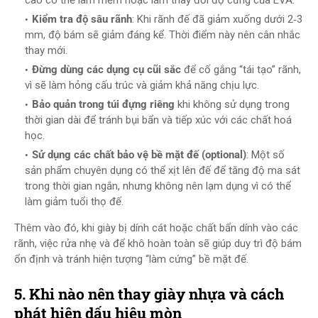
cao có thể làm mềm hoặc làm thay đổi độ cứng của EVA.
Kiểm tra độ sâu rãnh
: Khi rãnh đế đã giảm xuống dưới 2‑3
mm, độ bám sẽ giảm đáng kể. Thời điểm này nên cân nhắc
thay mới.
Đừng dùng các dụng cụ cũi sắc
để cố gắng “tái tạo” rãnh,
vì sẽ làm hỏng cấu trúc và giảm khả năng chịu lực.
Bảo quản trong túi đựng riêng
khi không sử dụng trong
thời gian dài để tránh bụi bẩn và tiếp xúc với các chất hoá
học.
Sử dụng các chất bảo vệ bề mặt đế (optional)
: Một số
sản phẩm chuyên dụng có thể xịt lên đế để tăng độ ma sát
trong thời gian ngắn, nhưng không nên lạm dụng vì có thể
làm giảm tuổi thọ đế.
Thêm vào đó, khi giày bị dính cát hoặc chất bẩn dính vào các
rãnh, việc rửa nhẹ và để khô hoàn toàn sẽ giúp duy trì độ bám
ổn định và tránh hiện tượng “làm cứng” bề mặt đế.
5. Khi nào nên thay giày nhựa và cách
phát hiện dấu hiệu mòn