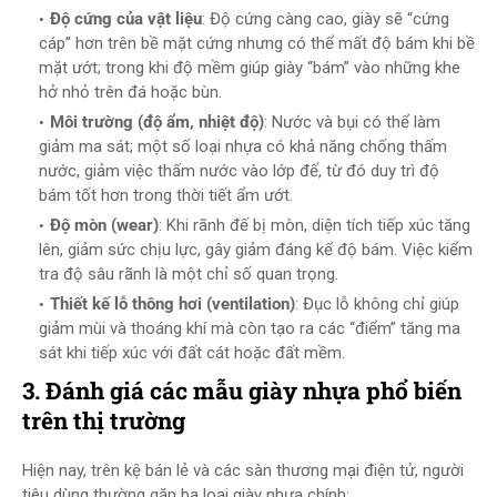
Độ cứng của vật liệu
: Độ cứng càng cao, giày sẽ “cứng
cáp” hơn trên bề mặt cứng nhưng có thể mất độ bám khi bề
mặt ướt; trong khi độ mềm giúp giày “bám” vào những khe
hở nhỏ trên đá hoặc bùn.
Môi trường (độ ẩm, nhiệt độ)
: Nước và bụi có thể làm
giảm ma sát; một số loại nhựa có khả năng chống thấm
nước, giảm việc thấm nước vào lớp đế, từ đó duy trì độ
bám tốt hơn trong thời tiết ẩm ướt.
Độ mòn (wear)
: Khi rãnh đế bị mòn, diện tích tiếp xúc tăng
lên, giảm sức chịu lực, gây giảm đáng kể độ bám. Việc kiểm
tra độ sâu rãnh là một chỉ số quan trọng.
Thiết kế lỗ thông hơi (ventilation)
: Đục lỗ không chỉ giúp
giảm mùi và thoáng khí mà còn tạo ra các “điểm” tăng ma
sát khi tiếp xúc với đất cát hoặc đất mềm.
3. Đánh giá các mẫu giày nhựa phổ biến
trên thị trường
Hiện nay, trên kệ bán lẻ và các sàn thương mại điện tử, người
tiêu dùng thường gặp ba loại giày nhựa chính: