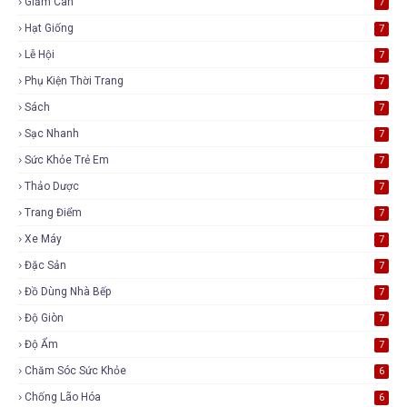
Giảm Cân
7
Hạt Giống
7
Lễ Hội
7
Phụ Kiện Thời Trang
7
Sách
7
Sạc Nhanh
7
Sức Khỏe Trẻ Em
7
Thảo Dược
7
Trang Điểm
7
Xe Máy
7
Đặc Sản
7
Đồ Dùng Nhà Bếp
7
Độ Giòn
7
Độ Ẩm
7
Chăm Sóc Sức Khỏe
6
Chống Lão Hóa
6