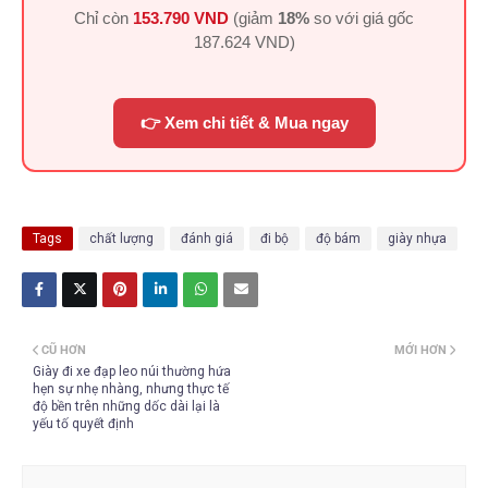
Chỉ còn
153.790 VND
(giảm
18%
so với giá gốc
187.624 VND
)
👉 Xem chi tiết & Mua ngay
Tags
chất lượng
đánh giá
đi bộ
độ bám
giày nhựa
CŨ HƠN
MỚI HƠN
Giày đi xe đạp leo núi thường hứa
hẹn sự nhẹ nhàng, nhưng thực tế
độ bền trên những dốc dài lại là
yếu tố quyết định