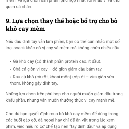
mềm” và lựa chọn sản phẩm phù hợp nhất với khẩu vị và thói
quen cá nhân.
9. Lựa chọn thay thế hoặc bổ trợ cho bò
khô cay mềm
Nếu dầu dính tay vẫn làm phiền, bạn có thể cân nhắc một số
loại snack khác có vị cay và mềm mà không chứa nhiều dầu:
Gà khô cay (có thành phần protein cao, ít dầu).
Chả cá giòn vị cay – độ giòn giảm dầu bám tay.
Rau củ khô (cà rốt, khoai môn) ướp ớt – vừa giòn vừa
thơm, không gây dính tay.
Những lựa chọn trên phù hợp cho người muốn giảm dầu trong
khẩu phần, nhưng vẫn muốn thưởng thức vị cay mạnh mẽ.
Cho dù bạn quyết định mua bò khô cay mềm để dùng trong
các buổi gặp gỡ, dã ngoại hay chỉ để ăn vặt trong lúc xem
phim, việc hiểu rõ cơ chế tạo nên “tay dính dầu” và áp dụng