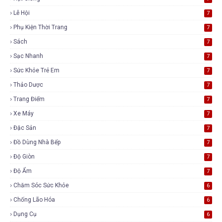
Lễ Hội
7
Phụ Kiện Thời Trang
7
Sách
7
Sạc Nhanh
7
Sức Khỏe Trẻ Em
7
Thảo Dược
7
Trang Điểm
7
Xe Máy
7
Đặc Sản
7
Đồ Dùng Nhà Bếp
7
Độ Giòn
7
Độ Ẩm
7
Chăm Sóc Sức Khỏe
6
Chống Lão Hóa
6
Dụng Cụ
6