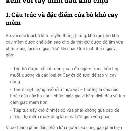
kèm với tay dính dầu khó chịu
1. Cấu trúc và đặc điểm của bò khô cay
mềm
So với các loại bò khô truyền thống (cứng, khô rạn), bò khô
cay mềm được chế biến sao cho da thịt giữ được độ ẩm vừa
phải, mang lại cảm giác “đà” khi nhai. Quá trình thấm gia vị
gồm:
Thịt bò được cắt lát mỏng, sau đó ngâm trong hỗn hợp
muối, đường và các loại ớt Cay ớt đỏ tươi để tạo vị cay
nồng.
Thêm một lượng nhỏ dầu thực vật – thường là dầu hào
hoặc dầu cây họ cải – nhằm giúp gia vị bám dính đều và tạo
cảm giác mềm hơn.
Tiếp tục sấy khô ở nhiệt độ vừa phải, không quá cao để
giữ lại độ mềm mà không làm mất độ giòn vừa phải.
Vì có thành phần dầu, phần lớn người tiêu dùng gặp phải hiện