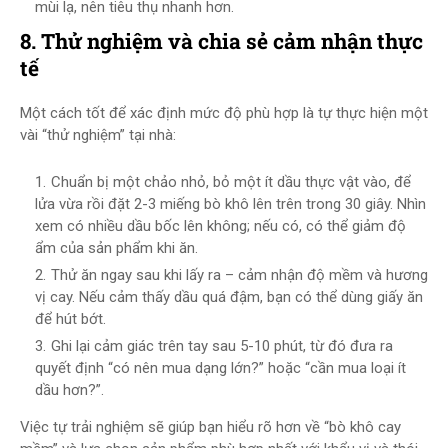
mùi lạ, nên tiêu thụ nhanh hơn.
8. Thử nghiệm và chia sẻ cảm nhận thực
tế
Một cách tốt để xác định mức độ phù hợp là tự thực hiện một
vài “thử nghiệm” tại nhà:
Chuẩn bị một chảo nhỏ, bỏ một ít dầu thực vật vào, để
lửa vừa rồi đặt 2-3 miếng bò khô lên trên trong 30 giây. Nhìn
xem có nhiều dầu bốc lên không; nếu có, có thể giảm độ
ẩm của sản phẩm khi ăn.
Thử ăn ngay sau khi lấy ra – cảm nhận độ mềm và hương
vị cay. Nếu cảm thấy dầu quá đậm, bạn có thể dùng giấy ăn
để hút bớt.
Ghi lại cảm giác trên tay sau 5-10 phút, từ đó đưa ra
quyết định “có nên mua dạng lớn?” hoặc “cần mua loại ít
dầu hơn?”.
Việc tự trải nghiệm sẽ giúp bạn hiểu rõ hơn về “bò khô cay