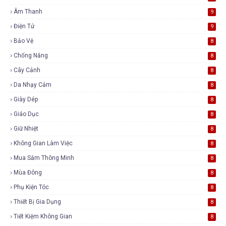
Âm Thanh
9
Điện Tử
9
Bảo Vệ
8
Chống Nắng
8
Cây Cảnh
8
Da Nhạy Cảm
8
Giày Dép
8
Giáo Dục
8
Giữ Nhiệt
8
Không Gian Làm Việc
8
Mua Sắm Thông Minh
8
Mùa Đông
8
Phụ Kiện Tóc
8
Thiết Bị Gia Dụng
8
Tiết Kiệm Không Gian
8