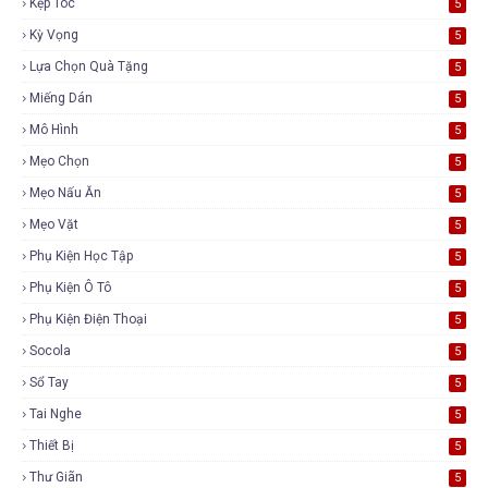
Kẹp Tóc
5
Kỳ Vọng
5
Lựa Chọn Quà Tặng
5
Miếng Dán
5
Mô Hình
5
Mẹo Chọn
5
Mẹo Nấu Ăn
5
Mẹo Vặt
5
Phụ Kiện Học Tập
5
Phụ Kiện Ô Tô
5
Phụ Kiện Điện Thoại
5
Socola
5
Sổ Tay
5
Tai Nghe
5
Thiết Bị
5
Thư Giãn
5