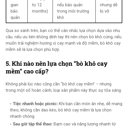
gian
to 12
nếu bảo quản
nhưng dễ
bảo
months)
trong môi trường
bị vỡ
quản
khô
Qua so sánh trên, bạn có thể cân nhắc lựa chọn dựa vào nhu
cầu: nếu ưu tiên không dính tay thì nên chọn bò khô cứng; nếu
muốn trải nghiệm hương vị cay mạnh và độ mềm, bò khô cay
mềm sẽ là lựa chọn phù hợp.
5. Khi nào nên lựa chọn “bò khô cay
mềm” cao cấp?
Không phải lúc nào cũng cần “bò khô cay mềm” – nhưng
trong một số hoàn cảnh, loại sản phẩm này thực sự tỏa sáng:
Tiệc nhanh hoặc picnic:
Khi bạn cần món ăn nhẹ, dễ mang
theo, không cần dao kéo, bò khô cay mềm là lựa chọn
nhanh chóng.
Sau giờ tập thể thao:
Đạm cao và năng lượng nhanh từ