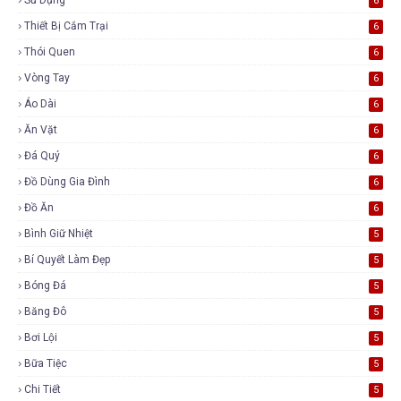
6
Thiết Bị Cắm Trại
6
Thói Quen
6
Vòng Tay
6
Áo Dài
6
Ăn Vặt
6
Đá Quý
6
Đồ Dùng Gia Đình
6
Đồ Ăn
6
Bình Giữ Nhiệt
5
Bí Quyết Làm Đẹp
5
Bóng Đá
5
Băng Đô
5
Bơi Lội
5
Bữa Tiệc
5
Chi Tiết
5