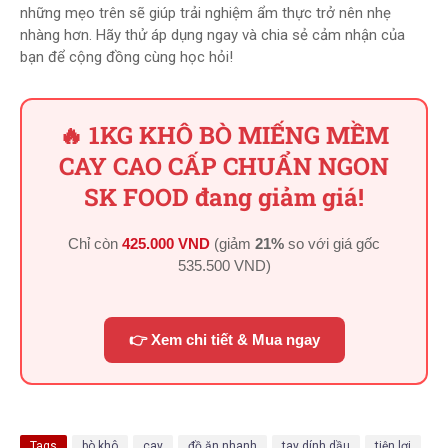
những mẹo trên sẽ giúp trải nghiệm ẩm thực trở nên nhẹ
nhàng hơn. Hãy thử áp dụng ngay và chia sẻ cảm nhận của
bạn để cộng đồng cùng học hỏi!
🔥 1KG KHÔ BÒ MIẾNG MỀM
CAY CAO CẤP CHUẨN NGON
SK FOOD đang giảm giá!
Chỉ còn
425.000 VND
(giảm
21%
so với giá gốc
535.500 VND
)
👉 Xem chi tiết & Mua ngay
Tags
bò khô
cay
đồ ăn nhanh
tay dính dầu
tiện lợi