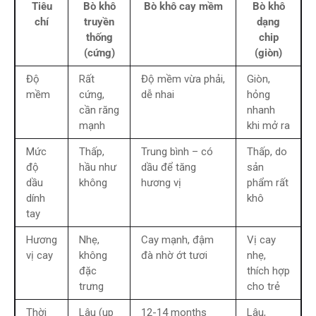
Tiêu
Bò khô
Bò khô cay mềm
Bò khô
chí
truyền
dạng
thống
chip
(cứng)
(giòn)
Độ
Rất
Độ mềm vừa phải,
Giòn,
mềm
cứng,
dễ nhai
hỏng
cần răng
nhanh
mạnh
khi mở ra
Mức
Thấp,
Trung bình – có
Thấp, do
độ
hầu như
dầu để tăng
sản
dầu
không
hương vị
phẩm rất
dính
khô
tay
Hương
Nhẹ,
Cay mạnh, đậm
Vị cay
vị cay
không
đà nhờ ớt tươi
nhẹ,
đặc
thích hợp
trưng
cho trẻ
Thời
Lâu (up
12-14 months
Lâu,