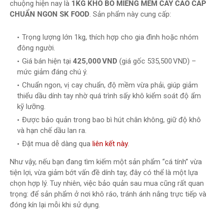
chuộng hiện nay là
1KG KHÔ BÒ MIẾNG MỀM CAY CAO CẤP
CHUẨN NGON SK FOOD
. Sản phẩm này cung cấp:
Trọng lượng lớn 1kg, thích hợp cho gia đình hoặc nhóm
đông người.
Giá bán hiện tại
425,000 VND
(giá gốc 535,500 VND) –
mức giảm đáng chú ý.
Chuẩn ngon, vị cay chuẩn, độ mềm vừa phải, giúp giảm
thiểu dầu dính tay nhờ quá trình sấy khô kiểm soát độ ẩm
kỹ lưỡng.
Được bảo quản trong bao bì hút chân không, giữ độ khô
và hạn chế dầu lan ra.
Đặt mua dễ dàng qua
liên kết này
.
Như vậy, nếu bạn đang tìm kiếm một sản phẩm “cá tính” vừa
tiện lợi, vừa giảm bớt vấn đề dính tay, đây có thể là một lựa
chọn hợp lý. Tuy nhiên, việc bảo quản sau mua cũng rất quan
trọng: để sản phẩm ở nơi khô ráo, tránh ánh nắng trực tiếp và
đóng kín lại mỗi khi sử dụng.