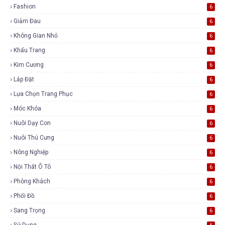
Fashion
6
Giảm Đau
6
Không Gian Nhỏ
6
Khẩu Trang
6
Kim Cương
6
Lắp Đặt
6
Lựa Chọn Trang Phục
6
Móc Khóa
6
Nuôi Dạy Con
6
Nuôi Thú Cưng
6
Nông Nghiệp
6
Nội Thất Ô Tô
6
Phòng Khách
6
Phối Đồ
6
Sang Trọng
6
Sử Dụng