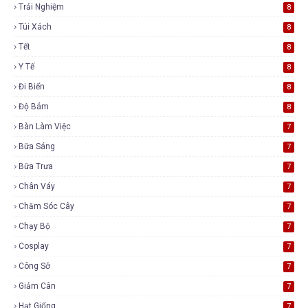
Trải Nghiệm
8
Túi Xách
8
Tết
8
Y Tế
8
Đi Biển
8
Độ Bám
8
Bàn Làm Việc
7
Bữa Sáng
7
Bữa Trưa
7
Chân Váy
7
Chăm Sóc Cây
7
Chạy Bộ
7
Cosplay
7
Công Sở
7
Giảm Cân
7
Hạt Giống
7