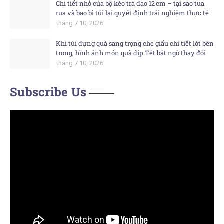
Chi tiết nhỏ của bộ kéo trà đạo 12 cm – tại sao tua
rua và bao bì túi lại quyết định trải nghiệm thực tế
tháng 7 10, 2026
Khi túi đựng quà sang trọng che giấu chi tiết lót bên
trong, hình ảnh món quà dịp Tết bất ngờ thay đổi
tháng 7 10, 2026
Subscribe Us