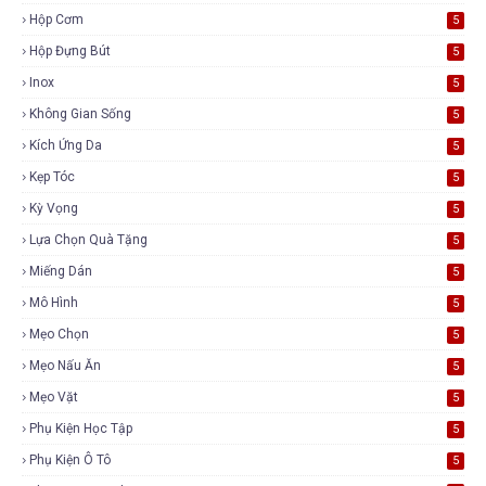
Hộp Cơm
5
Hộp Đựng Bút
5
Inox
5
Không Gian Sống
5
Kích Ứng Da
5
Kẹp Tóc
5
Kỳ Vọng
5
Lựa Chọn Quà Tặng
5
Miếng Dán
5
Mô Hình
5
Mẹo Chọn
5
Mẹo Nấu Ăn
5
Mẹo Vặt
5
Phụ Kiện Học Tập
5
Phụ Kiện Ô Tô
5