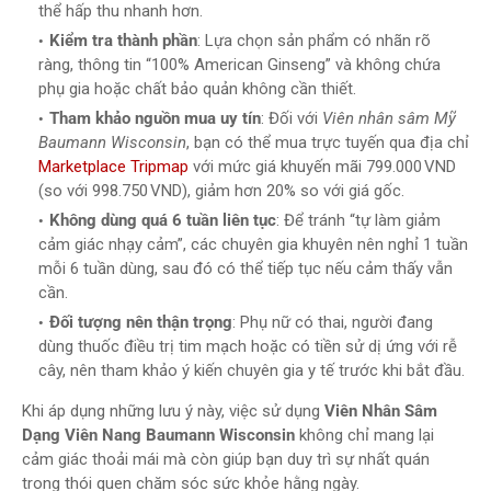
thể hấp thu nhanh hơn.
Kiểm tra thành phần
: Lựa chọn sản phẩm có nhãn rõ
ràng, thông tin “100% American Ginseng” và không chứa
phụ gia hoặc chất bảo quản không cần thiết.
Tham khảo nguồn mua uy tín
: Đối với
Viên nhân sâm Mỹ
Baumann Wisconsin
, bạn có thể mua trực tuyến qua địa chỉ
Marketplace Tripmap
với mức giá khuyến mãi 799.000 VND
(so với 998.750 VND), giảm hơn 20% so với giá gốc.
Không dùng quá 6 tuần liên tục
: Để tránh “tự làm giảm
cảm giác nhạy cảm”, các chuyên gia khuyên nên nghỉ 1 tuần
mỗi 6 tuần dùng, sau đó có thể tiếp tục nếu cảm thấy vẫn
cần.
Đối tượng nên thận trọng
: Phụ nữ có thai, người đang
dùng thuốc điều trị tim mạch hoặc có tiền sử dị ứng với rễ
cây, nên tham khảo ý kiến chuyên gia y tế trước khi bắt đầu.
Khi áp dụng những lưu ý này, việc sử dụng
Viên Nhân Sâm
Dạng Viên Nang Baumann Wisconsin
không chỉ mang lại
cảm giác thoải mái mà còn giúp bạn duy trì sự nhất quán
trong thói quen chăm sóc sức khỏe hằng ngày.