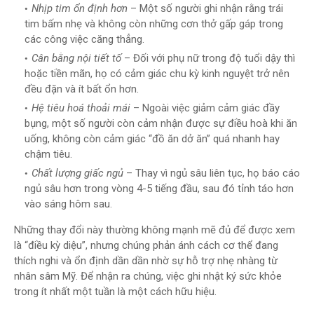
Nhịp tim ổn định hơn
– Một số người ghi nhận rằng trái
tim bấm nhẹ và không còn những cơn thở gấp gáp trong
các công việc căng thẳng.
Cân bằng nội tiết tố
– Đối với phụ nữ trong độ tuổi dậy thì
hoặc tiền mãn, họ có cảm giác chu kỳ kinh nguyệt trở nên
đều đặn và ít bất ổn hơn.
Hệ tiêu hoá thoải mái
– Ngoài việc giảm cảm giác đầy
bụng, một số người còn cảm nhận được sự điều hoà khi ăn
uống, không còn cảm giác “đồ ăn dở ăn” quá nhanh hay
chậm tiêu.
Chất lượng giấc ngủ
– Thay vì ngủ sâu liên tục, họ báo cáo
ngủ sâu hơn trong vòng 4-5 tiếng đầu, sau đó tỉnh táo hơn
vào sáng hôm sau.
Những thay đổi này thường không mạnh mẽ đủ để được xem
là “điều kỳ diệu”, nhưng chúng phản ánh cách cơ thể đang
thích nghi và ổn định dần dần nhờ sự hỗ trợ nhẹ nhàng từ
nhân sâm Mỹ. Để nhận ra chúng, việc ghi nhật ký sức khỏe
trong ít nhất một tuần là một cách hữu hiệu.