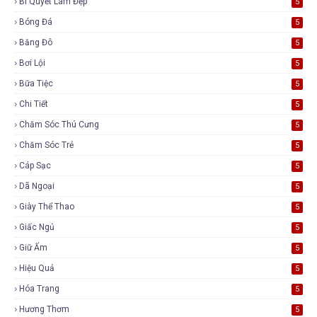
Bí Quyết Làm Đẹp
5
Bóng Đá
5
Băng Đô
5
Bơi Lội
5
Bữa Tiệc
5
Chi Tiết
5
Chăm Sóc Thú Cưng
5
Chăm Sóc Trẻ
5
Cáp Sạc
5
Dã Ngoại
5
Giày Thể Thao
5
Giấc Ngủ
5
Giữ Ấm
5
Hiệu Quả
5
Hóa Trang
5
Hương Thơm
5