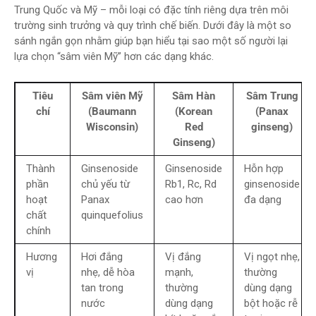
Trung Quốc và Mỹ – mỗi loại có đặc tính riêng dựa trên môi
trường sinh trưởng và quy trình chế biến. Dưới đây là một so
sánh ngắn gọn nhằm giúp bạn hiểu tại sao một số người lại
lựa chọn “sâm viên Mỹ” hơn các dạng khác.
Tiêu
Sâm viên Mỹ
Sâm Hàn
Sâm Trung
chí
(Baumann
(Korean
(Panax
Wisconsin)
Red
ginseng)
Ginseng)
Thành
Ginsenoside
Ginsenoside
Hỗn hợp
phần
chủ yếu từ
Rb1, Rc, Rd
ginsenoside
hoạt
Panax
cao hơn
đa dạng
chất
quinquefolius
chính
Hương
Hơi đắng
Vị đắng
Vị ngọt nhẹ,
vị
nhẹ, dễ hòa
mạnh,
thường
tan trong
thường
dùng dạng
nước
dùng dạng
bột hoặc rễ