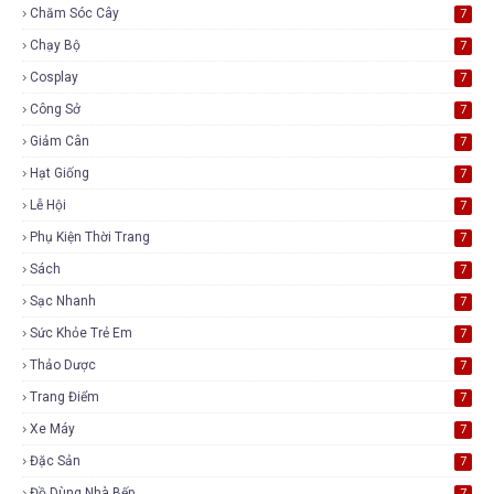
Chăm Sóc Cây
7
Chạy Bộ
7
Cosplay
7
Công Sở
7
Giảm Cân
7
Hạt Giống
7
Lễ Hội
7
Phụ Kiện Thời Trang
7
Sách
7
Sạc Nhanh
7
Sức Khỏe Trẻ Em
7
Thảo Dược
7
Trang Điểm
7
Xe Máy
7
Đặc Sản
7
Đồ Dùng Nhà Bếp
7