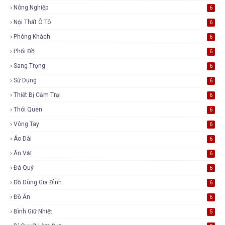
Nông Nghiệp
6
Nội Thất Ô Tô
6
Phòng Khách
6
Phối Đồ
6
Sang Trọng
6
Sử Dụng
6
Thiết Bị Cắm Trại
6
Thói Quen
6
Vòng Tay
6
Áo Dài
6
Ăn Vặt
6
Đá Quý
6
Đồ Dùng Gia Đình
6
Đồ Ăn
6
Bình Giữ Nhiệt
5