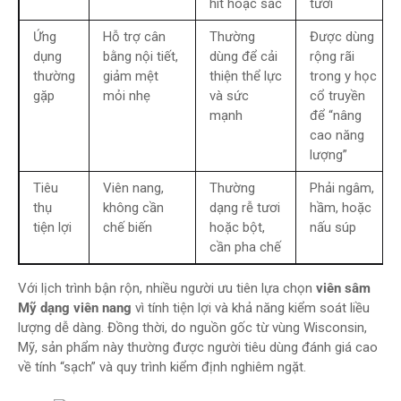
hít hoặc sắc
tươi
Ứng
Hỗ trợ cân
Thường
Được dùng
dụng
bằng nội tiết,
dùng để cải
rộng rãi
thường
giảm mệt
thiện thể lực
trong y học
gặp
mỏi nhẹ
và sức
cổ truyền
mạnh
để “nâng
cao năng
lượng”
Tiêu
Viên nang,
Thường
Phải ngâm,
thụ
không cần
dạng rễ tươi
hầm, hoặc
tiện lợi
chế biến
hoặc bột,
nấu súp
cần pha chế
Với lịch trình bận rộn, nhiều người ưu tiên lựa chọn
viên sâm
Mỹ dạng viên nang
vì tính tiện lợi và khả năng kiểm soát liều
lượng dễ dàng. Đồng thời, do nguồn gốc từ vùng Wisconsin,
Mỹ, sản phẩm này thường được người tiêu dùng đánh giá cao
về tính “sạch” và quy trình kiểm định nghiêm ngặt.