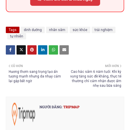
Tags
dinh dưỡng
nhân sâm
sức khỏe
trải nghiệm
tự nhiên
CŨ HƠN
MỚI HƠN
Hương thơm sang trọng tạo ấn
Cao hắc sâm 6 năm tuổi: Khi kỳ
tượng mạnh nhưng da nhạy cảm
vọng tăng sức đề kháng, thực tế
lại gặp bất ngờ
thường chỉ cảm nhận được ấm
nhẹ sau bữa sáng
NGƯỜI ĐĂNG:
TRIPMAP