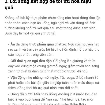
3. Lối sống kết hợp để tối ưu hoá hiệu
quả
Không có bất kỳ thực phẩm chức năng nào hoạt động độc lập
hoàn toàn; cách bạn ăn uống, ngủ nghỉ và vận động sẽ ảnh
hưởng không nhỏ tới kết quả sau một tháng dùng sâm viên.
Dưới đây là một vài gợi ý thực tế:
Ăn đa dạng thực phẩm giàu chất xơ
: Ngũ cốc nguyên hạt,
rau xanh và trái cây giúp hệ tiêu hoá ổn định, hỗ trợ hấp thu
các hoạt chất trong viên sâm.
Giữ thói quen ngủ đều đặn
: Cố gắng lên giường và thức
dậy vào cùng một khung giờ mỗi ngày, giảm thiểu ánh sáng
xanh từ thiết bị điện tử ít nhất một giờ trước khi ngủ.
Vận động nhẹ nhàng mỗi ngày
: Tập yoga, đi bộ nhanh 30
phút hoặc các bài tập giãn cơ giúp tuần hoàn máu được cải
thiện, đồng thời hỗ trợ quá trình trao đổi chất.
Uống đủ nước
: Mỗi ngày uống khoảng 2 lít nước lọc, đặc
biệt là vào buổi sáng để “rửa sạch” hệ tiêu hoá, tạo môi
trường tốt cho hoạt chất của nhân sâm thẩm thấu.