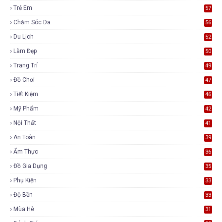
Trẻ Em
57
Chăm Sóc Da
56
Du Lịch
52
Làm Đẹp
50
Trang Trí
49
Đồ Chơi
47
Tiết Kiệm
46
Mỹ Phẩm
42
Nội Thất
41
An Toàn
39
Ẩm Thực
36
Đồ Gia Dụng
35
Phụ Kiện
33
Độ Bền
33
Mùa Hè
31