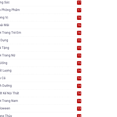
ang Sức
17
n Phòng Phẩm
17
ơng Vị
16
ải Mái
16
i Trang Trẻ Em
16
a Dụng
15
à Tặng
15
i Trang Nữ
15
 Uống
15
ất Lượng
14
u Cá
14
nh Dưỡng
14
ết Kế Nội Thất
14
ời Trang Nam
14
lloween
13
ong Thủy
13