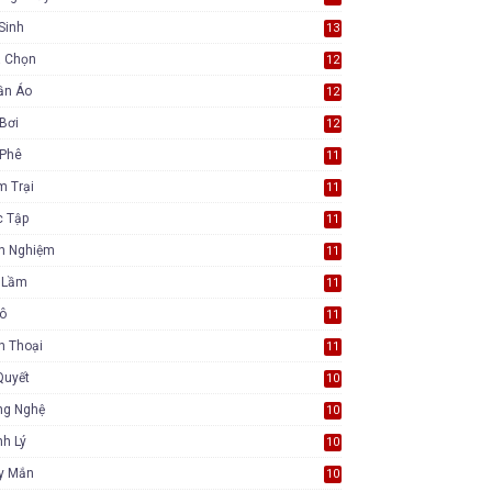
Sinh
13
a Chọn
12
ần Áo
12
Bơi
12
 Phê
11
m Trại
11
c Tập
11
nh Nghiệm
11
i Lầm
11
Tô
11
n Thoại
11
Quyết
10
ng Nghệ
10
h Lý
10
y Mắn
10