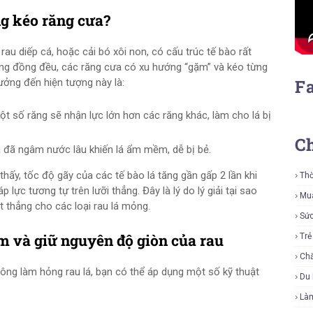
ng kéo răng cưa?
 rau diếp cá, hoặc cải bó xôi non, có cấu trúc tế bào rất
hông đồng đều, các răng cưa có xu hướng “gặm” và kéo từng
F
hưởng đến hiện tượng này là:
ột số răng sẽ nhận lực lớn hơn các răng khác, làm cho lá bị
C
lá đã ngâm nước lâu khiến lá ẩm mềm, dễ bị bẻ.
hấy, tốc độ gãy của các tế bào lá tăng gần gấp 2 lần khi
Thờ
p lực tương tự trên lưỡi thẳng. Đây là lý do lý giải tại sao
Mu
 thẳng cho các loại rau lá mỏng.
Sứ
 và giữ nguyên độ giòn của rau
Tr
Ch
ng làm hỏng rau lá, bạn có thể áp dụng một số kỹ thuật
Du 
Là