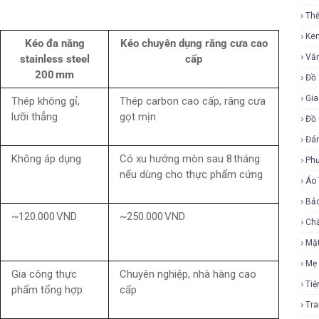
Th
Ke
Kéo đa năng
Kéo chuyên dụng răng cưa cao
Vă
stainless steel
cấp
200 mm
Đồ 
Gia
Thép không gỉ,
Thép carbon cao cấp, răng cưa
lưỡi thẳng
gọt mịn
Đồ 
Đá
Không áp dụng
Có xu hướng mòn sau 8 tháng
Ph
nếu dùng cho thực phẩm cứng
Áo
Bả
~120.000 VND
~250.000 VND
Ch
Mặ
Mẹ
Gia công thực
Chuyên nghiệp, nhà hàng cao
Tiệ
phẩm tổng hợp
cấp
Tr