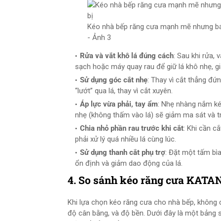
Kéo nhà bếp răng cưa mạnh mẽ nhưng bám
- Ảnh 3
Rửa và vắt khô lá đúng cách
: Sau khi rửa,
sạch hoặc máy quay rau để giữ lá khô nhẹ, g
Sử dụng góc cắt nhẹ
: Thay vì cắt thẳng đ
“lướt” qua lá, thay vì cắt xuyên.
Áp lực vừa phải, tay ẩm
: Nhẹ nhàng nắm ké
nhẹ (không thấm vào lá) sẽ giảm ma sát và trá
Chia nhỏ phần rau trước khi cắt
: Khi cần c
phải xử lý quá nhiều lá cùng lúc.
Sử dụng thanh cắt phụ trợ
: Đặt một tấm bì
ổn định và giảm dao động của lá.
4. So sánh kéo răng cưa KATANA
Khi lựa chọn kéo răng cưa cho nhà bếp, không 
độ cân bằng, và độ bền. Dưới đây là một bản