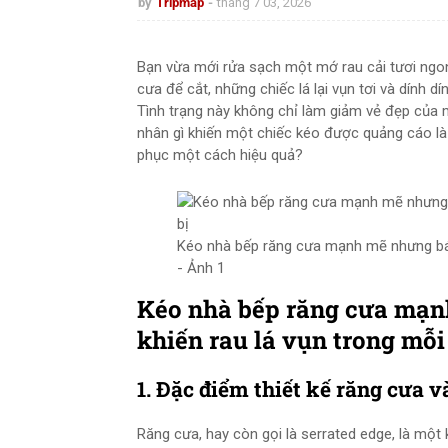
by
Tripmap
tháng 7 03, 2026
Bạn vừa mới rửa sạch một mớ rau cải tươi ngon
cưa để cắt, những chiếc lá lại vụn tơi và dính d
Tình trạng này không chỉ làm giảm vẻ đẹp của 
nhân gì khiến một chiếc kéo được quảng cáo là 
phục một cách hiệu quả?
Kéo nhà bếp răng cưa mạnh mẽ nhưng bám
- Ảnh 1
Kéo nhà bếp răng cưa mạ
khiến rau lá vụn trong mỗi
1. Đặc điểm thiết kế răng cưa và
Răng cưa, hay còn gọi là serrated edge, là một k