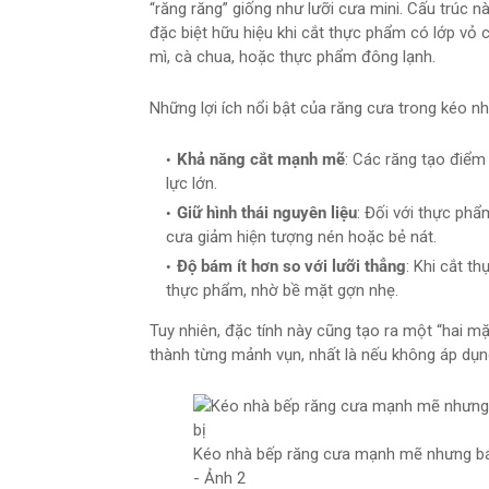
“răng răng” giống như lưỡi cưa mini. Cấu trúc n
đặc biệt hữu hiệu khi cắt thực phẩm có lớp v
mì, cà chua, hoặc thực phẩm đông lạnh.
Những lợi ích nổi bật của răng cưa trong kéo 
Khả năng cắt mạnh mẽ
: Các răng tạo điểm
lực lớn.
Giữ hình thái nguyên liệu
: Đối với thực ph
cưa giảm hiện tượng nén hoặc bẻ nát.
Độ bám ít hơn so với lưỡi thẳng
: Khi cắt t
thực phẩm, nhờ bề mặt gợn nhẹ.
Tuy nhiên, đặc tính này cũng tạo ra một “hai mặ
thành từng mảnh vụn, nhất là nếu không áp dụn
Kéo nhà bếp răng cưa mạnh mẽ nhưng bám
- Ảnh 2