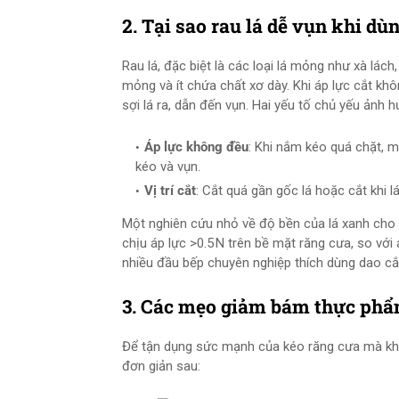
2. Tại sao rau lá dễ vụn khi dù
Rau lá, đặc biệt là các loại lá mỏng như xà lách,
mỏng và ít chứa chất xơ dày. Khi áp lực cắt k
sợi lá ra, dẫn đến vụn. Hai yếu tố chủ yếu ảnh 
Áp lực không đều
: Khi nắm kéo quá chặt, m
kéo và vụn.
Vị trí cắt
: Cắt quá gần gốc lá hoặc cắt khi 
Một nghiên cứu nhỏ về độ bền của lá xanh cho t
chịu áp lực >0.5 N trên bề mặt răng cưa, so với á
nhiều đầu bếp chuyên nghiệp thích dùng dao cắt
3. Các mẹo giảm bám thực phẩm
Để tận dụng sức mạnh của kéo răng cưa mà khô
đơn giản sau: