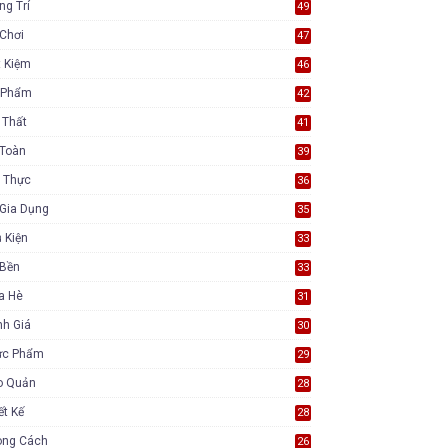
ng Trí
49
Chơi
47
t Kiệm
46
 Phẩm
42
 Thất
41
 Toàn
39
 Thực
36
Gia Dụng
35
 Kiện
33
 Bền
33
a Hè
31
nh Giá
30
ực Phẩm
29
o Quản
28
ết Kế
28
ong Cách
26