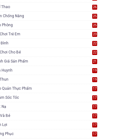
ể Thao
26
m Chống Nắng
25
n Phòng
25
Chơi Trẻ Em
23
 Đình
22
Chơi Cho Bé
22
nh Giá Sản Phẩm
21
ụ Huynh
19
 Thun
19
o Quản Thực Phẩm
17
ăm Sóc Tóc
17
t Nạ
17
 Và Bé
17
n Lợi
17
ang Phục
17