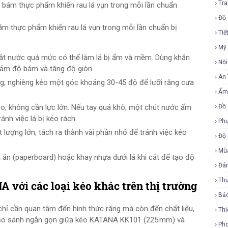
Tra
Đồ 
 thực phẩm khiến rau lá vụn trong mỗi lần chuẩn bị
Tiế
Mỹ
 vắt nước quá mức có thể làm lá bị ẩm và mềm. Dùng khăn
Nội
iảm độ bám và tăng độ giòn.
An
ứng, nghiêng kéo một góc khoảng 30-45 độ để lưỡi răng cưa
Ẩm
o, không cần lực lớn. Nếu tay quá khô, một chút nước ẩm
Đồ 
nh việc lá bị kéo rách.
Phụ
ắt lượng lớn, tách ra thành vài phần nhỏ để tránh việc kéo
Độ
Mù
a ăn (paperboard) hoặc khay nhựa dưới lá khi cắt để tạo độ
Đá
Th
 với các loại kéo khác trên thị trường
Bả
chỉ cần quan tâm đến hình thức răng mà còn đến chất liệu,
Thi
g so sánh ngắn gọn giữa kéo KATANA KK101 (225 mm) và
Ph