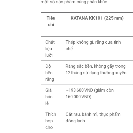
một số sản phẩm cùng phân khúc.
Tiêu
KATANA KK101 (225 mm)
chí
Chất
Thép không gỉ, răng cưa tinh
liệu
chế
lưỡi
Độ
Răng sắc bền, không gãy trong
bền
12 tháng sử dụng thường xuyên
răng
Giá
~193.600 VND (giảm còn
bán
160.000 VND)
lẻ
Thích
Cắt rau, bánh mì, thực phẩm
hợp
đông lạnh
cho