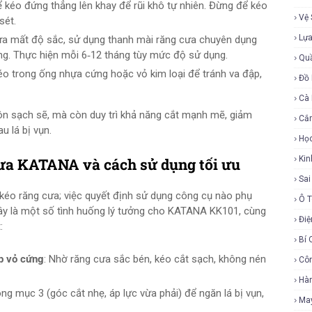
kéo đứng thẳng lên khay để rũi khô tự nhiên. Đừng để kéo
Vệ 
sét.
Lự
cưa mất độ sắc, sử dụng thanh mài răng cưa chuyên dụng
ng. Thực hiện mỗi 6‑12 tháng tùy mức độ sử dụng.
Qu
kéo trong ống nhựa cứng hoặc vỏ kim loại để tránh va đập,
Đồ 
Cà
ôn sạch sẽ, mà còn duy trì khả năng cắt mạnh mẽ, giảm
Cắ
u lá bị vụn.
Họ
Ki
cưa KATANA và cách sử dụng tối ưu
Sa
kéo răng cưa; việc quyết định sử dụng công cụ nào phụ
Ô 
đây là một số tình huống lý tưởng cho KATANA KK101, cùng
Điệ
:
Bí 
ớp vỏ cứng
: Nhờ răng cưa sắc bén, kéo cắt sạch, không nén
Cô
Hàn
ng mục 3 (góc cắt nhẹ, áp lực vừa phải) để ngăn lá bị vụn,
Ma