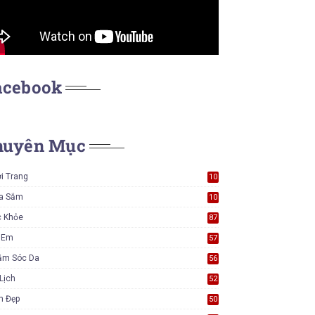
acebook
huyên Mục
i Trang
10
7
a Sắm
10
5
c Khỏe
87
ẻ Em
57
ăm Sóc Da
56
Lịch
52
m Đẹp
50