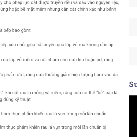
ày cho phép lực cắt được truyền đều và sâu vào nguyên liệu,
ỏ cứng hoặc bề mặt mềm nhưng cần cắt chính xác như bánh
nhà bếp bao gồm:
 tiếp xúc nhỏ, giúp cắt xuyên qua lớp vỏ mà không cần áp
ẩm có lớp vỏ mềm và nội nhám như dưa leo hoặc bơ, răng
hực phẩm ướt, răng cưa thường giảm hiện tượng bám vào da
Su
t”: khi cắt rau lá mỏng và mềm, răng cưa có thể “bẻ” các lá
g đúng kỹ thuật.
 thực phẩm khiến rau lá vụn trong mỗi lần chuẩn bị