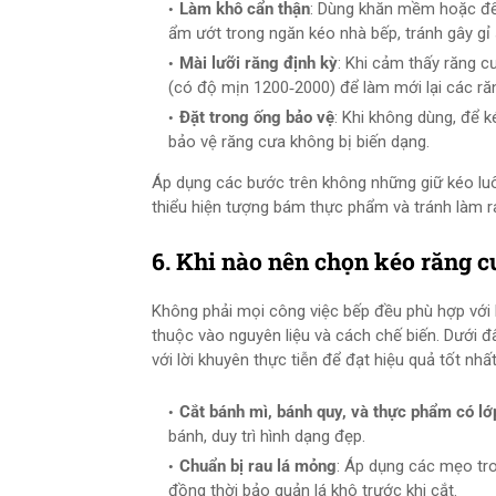
Làm khô cẩn thận
: Dùng khăn mềm hoặc để 
ẩm ướt trong ngăn kéo nhà bếp, tránh gây gỉ 
Mài lưỡi răng định kỳ
: Khi cảm thấy răng 
(có độ mịn 1200‑2000) để làm mới lại các ră
Đặt trong ống bảo vệ
: Khi không dùng, để 
bảo vệ răng cưa không bị biến dạng.
Áp dụng các bước trên không những giữ kéo lu
thiểu hiện tượng bám thực phẩm và tránh làm ra
6. Khi nào nên chọn kéo răng 
Không phải mọi công việc bếp đều phù hợp với 
thuộc vào nguyên liệu và cách chế biến. Dưới 
với lời khuyên thực tiễn để đạt hiệu quả tốt nhất
Cắt bánh mì, bánh quy, và thực phẩm có l
bánh, duy trì hình dạng đẹp.
Chuẩn bị rau lá mỏng
: Áp dụng các mẹo tro
đồng thời bảo quản lá khô trước khi cắt.