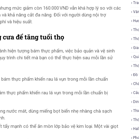
Tr
nhưng mức giảm còn 160.000 VND vẫn khá hợp lý so với các
Vă
 và khả năng cắt đa năng. Đối với người dùng nội trợ
Hư
phí và hiệu suất.
Tho
 cưa để tăng tuổi thọ
Thờ
Gi
ránh hiện tượng bám thực phẩm, việc bảo quản và vệ sinh
Qu
quy trình chi tiết mà bạn có thể thực hiện sau mỗi lần sử
Thờ
Đồ
Ch
 thực phẩm khiến rau lá vụn trong mỗi lần chuẩn bị
Câ
Di
luồng nước mát, dùng miếng bọt biển nhẹ nhàng chà sạch
Thi
nh.
Th
t tẩy mạnh có thể ăn mòn lớp bảo vệ kim loại. Một vài giọt
Ha
Ph