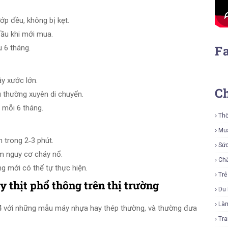
p đều, không bị kẹt.
đầu khi mới mua.
F
 6 tháng.
ầy xước lớn.
C
 thường xuyên di chuyển.
 mỗi 6 tháng.
Thờ
Mu
h trong 2‑3 phút.
Sứ
ảm nguy cơ cháy nổ.
Ch
 mới có thể tự thực hiện.
Tr
y thịt phổ thông trên thị trường
Du 
Là
04 với những mẫu máy nhựa hay thép thường, và thường đưa
Tra