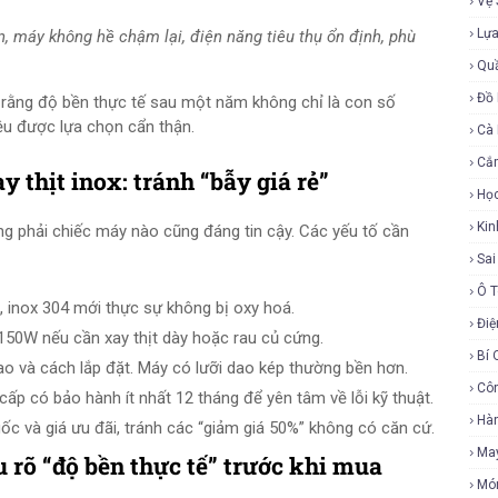
Vệ 
Lự
ớn, máy không hề chậm lại, điện năng tiêu thụ ổn định, phù
Qu
Đồ 
h rằng độ bền thực tế sau một năm không chỉ là con số
iệu được lựa chọn cẩn thận.
Cà
Cắ
 thịt inox: tránh “bẫy giá rẻ”
Họ
Ki
ng phải chiếc máy nào cũng đáng tin cậy. Các yếu tố cần
Sa
Ô 
, inox 304 mới thực sự không bị oxy hoá.
Điệ
50W nếu cần xay thịt dày hoặc rau củ cứng.
Bí 
ao và cách lắp đặt. Máy có lưỡi dao kép thường bền hơn.
Cô
p có bảo hành ít nhất 12 tháng để yên tâm về lỗi kỹ thuật.
Hàn
gốc và giá ưu đãi, tránh các “giảm giá 50%” không có căn cứ.
Ma
u rõ “độ bền thực tế” trước khi mua
Mó