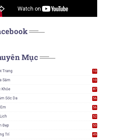
acebook
huyên Mục
i Trang
10
7
a Sắm
10
5
c Khỏe
87
ăm Sóc Da
56
ẻ Em
56
Lịch
52
m Đẹp
50
ng Trí
49