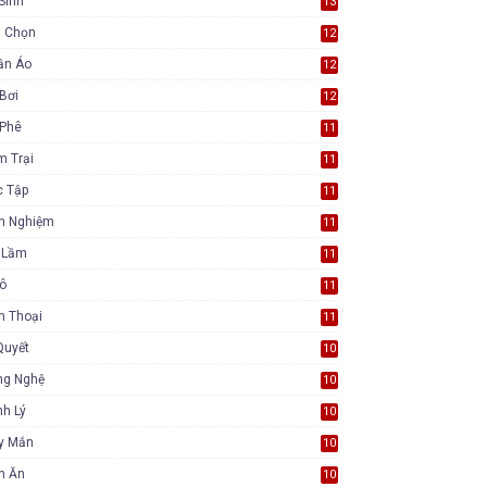
Sinh
13
a Chọn
12
ần Áo
12
Bơi
12
 Phê
11
m Trại
11
c Tập
11
nh Nghiệm
11
i Lầm
11
Tô
11
n Thoại
11
Quyết
10
ng Nghệ
10
h Lý
10
y Mắn
10
n Ăn
10