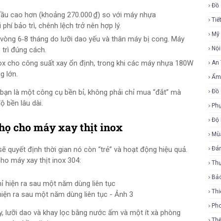
Đồ 
ầu cao hơn (khoảng 270.000 ₫) so với máy nhựa
Tiế
 phí bảo trì, chênh lệch trở nên hợp lý.
Mỹ
òng 6‑8 tháng do lưỡi dao yếu và thân máy bị cong. Máy
Nội
 trì đúng cách.
 cho công suất xay ổn định, trong khi các máy nhựa 180W
An
g lớn.
Ẩm
bạn là một công cụ bền bỉ, không phải chỉ mua “đắt” mà
Đồ 
ộ bền lâu dài.
Phụ
Độ
 thọ cho máy xay thịt inox
Mù
sẽ quyết định thời gian nó còn “trẻ” và hoạt động hiệu quả.
Đá
cho máy xay thịt inox 304:
Th
Bả
Thi
hiện ra sau một năm dùng liên tục - Ảnh 3
Ph
, lưỡi dao và khay lọc bằng nước ấm và một ít xà phòng
Th