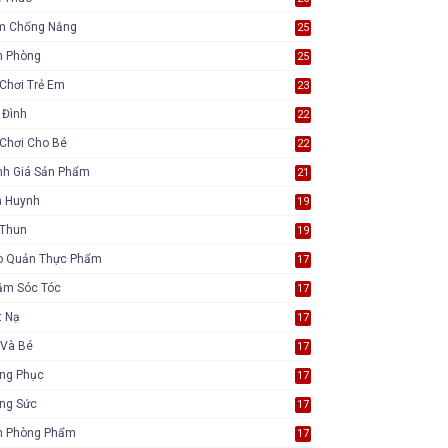
m Chống Nắng
25
n Phòng
25
Chơi Trẻ Em
23
 Đình
22
Chơi Cho Bé
22
nh Giá Sản Phẩm
21
ụ Huynh
19
 Thun
19
o Quản Thực Phẩm
17
ăm Sóc Tóc
17
t Nạ
17
 Và Bé
17
ang Phục
17
ang Sức
17
n Phòng Phẩm
17