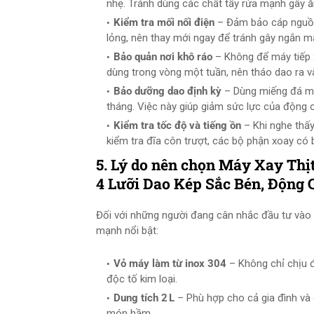
nhẹ. Tránh dùng các chất tẩy rửa mạnh gây 
Kiểm tra mối nối điện
– Đảm bảo cáp nguồn 
lỏng, nên thay mới ngay để tránh gây ngắn m
Bảo quản nơi khô ráo
– Không để máy tiếp x
dùng trong vòng một tuần, nên tháo dao ra v
Bảo dưỡng dao định kỳ
– Dùng miếng đá mà
tháng. Việc này giúp giảm sức lực của động c
Kiểm tra tốc độ và tiếng ồn
– Khi nghe thấy
kiểm tra đĩa côn trượt, các bộ phận xoay có
5. Lý do nên chọn
Máy Xay Thịt
4 Lưỡi Dao Kép Sắc Bén, Độn
Đối với những người đang cân nhắc đầu tư vào
mạnh nổi bật:
Vỏ máy làm từ inox 304
– Không chỉ chịu 
độc tố kim loại.
Dung tích 2 L
– Phù hợp cho cả gia đình và c
món hầm.