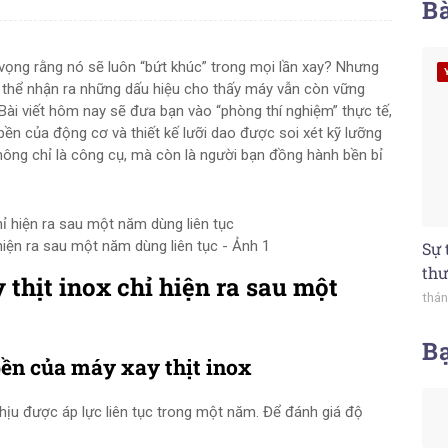
Bà
 vọng rằng nó sẽ luôn “bứt khúc” trong mọi lần xay? Nhưng
ó thể nhận ra những dấu hiệu cho thấy máy vẫn còn vững
ài viết hôm nay sẽ đưa bạn vào “phòng thí nghiệm” thực tế,
 bền của động cơ và thiết kế lưỡi dao được soi xét kỹ lưỡng
hông chỉ là công cụ, mà còn là người bạn đồng hành bền bỉ
hiện ra sau một năm dùng liên tục - Ảnh 1
Sự 
thư
 thịt inox chỉ hiện ra sau một
thán
B
bền của máy xay thịt inox
hịu được áp lực liên tục trong một năm. Để đánh giá độ