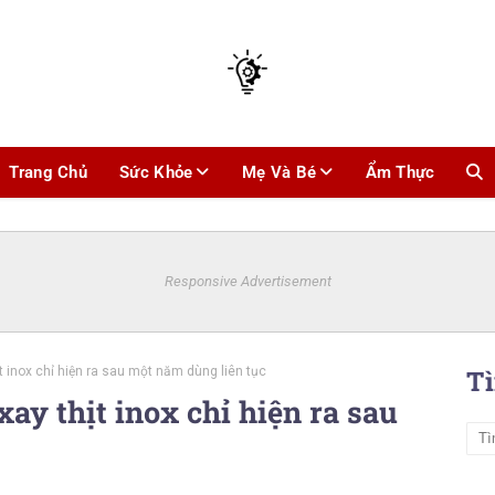
Trang Chủ
Sức Khỏe
Mẹ Và Bé
Ẩm Thực
Responsive Advertisement
t inox chỉ hiện ra sau một năm dùng liên tục
T
ay thịt inox chỉ hiện ra sau