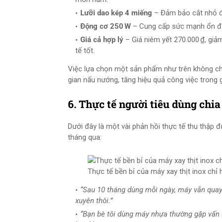
Lưỡi dao kép 4 miếng
– Đảm bảo cắt nhỏ đều
Động cơ 250 W
– Cung cấp sức mạnh ổn định
Giá cả hợp lý
– Giá niêm yết 270.000 ₫, giảm
tế tốt.
Việc lựa chọn một sản phẩm như trên không chỉ 
gian nấu nướng, tăng hiệu quả công việc trong 
6. Thực tế người tiêu dùng chi
Dưới đây là một vài phản hồi thực tế thu thập 
tháng qua:
Thực tế bền bỉ của máy xay thịt inox chỉ 
“Sau 10 tháng dùng mỗi ngày, máy vẫn quay
xuyên thôi.”
“Bạn bè tôi dùng máy nhựa thường gặp vấn đ