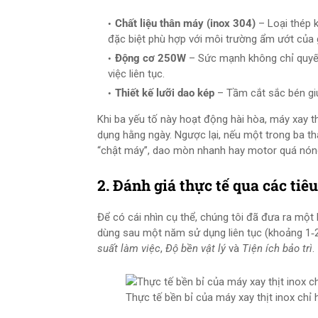
Chất liệu thân máy (inox 304)
– Loại thép 
đặc biệt phù hợp với môi trường ẩm ướt của 
Động cơ 250W
– Sức mạnh không chỉ quyết
việc liên tục.
Thiết kế lưỡi dao kép
– Tầm cắt sắc bén giú
Khi ba yếu tố này hoạt động hài hòa, máy xay th
dụng hằng ngày. Ngược lại, nếu một trong ba th
“chật máy”, dao mòn nhanh hay motor quá nón
2. Đánh giá thực tế qua các tiêu
Để có cái nhìn cụ thể, chúng tôi đã đưa ra một 
dùng sau một năm sử dụng liên tục (khoảng 1‑2
suất làm việc
,
Độ bền vật lý
và
Tiện ích bảo trì
.
Thực tế bền bỉ của máy xay thịt inox chỉ 