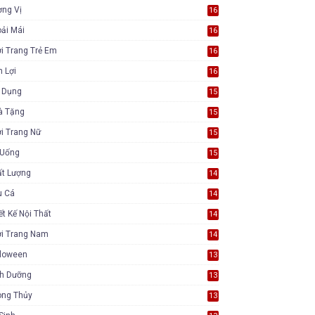
ơng Vị
16
ải Mái
16
i Trang Trẻ Em
16
n Lợi
16
a Dụng
15
à Tặng
15
i Trang Nữ
15
 Uống
15
ất Lượng
14
u Cá
14
ết Kế Nội Thất
14
ời Trang Nam
14
lloween
13
nh Dưỡng
13
ong Thủy
13