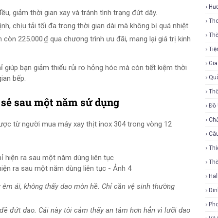
Hư
, giảm thời gian xay và tránh tình trạng đứt dây.
Tho
, chịu tải tối đa trong thời gian dài mà không bị quá nhiệt.
Thờ
 còn 225.000 ₫ qua chương trình ưu đãi, mang lại giá trị kinh
Tiệ
Gi
giúp bạn giảm thiểu rủi ro hỏng hóc mà còn tiết kiệm thời
gian bếp.
Qu
Thờ
a sẻ sau một năm sử dụng
Đồ
Ch
được từ người mua máy xay thịt inox 304 trong vòng 12
Câ
Thi
Th
hiện ra sau một năm dùng liên tục - Ảnh 4
Ha
 êm ái, không thấy dao mòn hề. Chỉ cần vệ sinh thường
Di
Ph
ề đứt dao. Cái này tôi cảm thấy an tâm hơn hẳn vì lưỡi dao