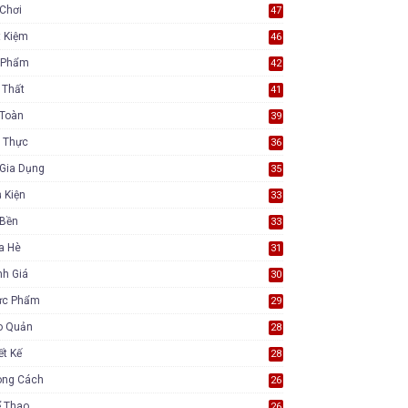
Chơi
47
t Kiệm
46
 Phẩm
42
 Thất
41
 Toàn
39
 Thực
36
Gia Dụng
35
 Kiện
33
 Bền
33
a Hè
31
nh Giá
30
ực Phẩm
29
o Quản
28
ết Kế
28
ong Cách
26
ể Thao
26