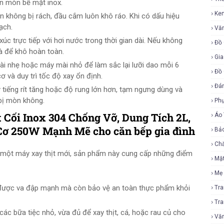
ăn mòn bề mặt inox.
Ke
không bị rách, đầu cắm luôn khô ráo. Khi có dấu hiệu
ạch.
Vă
úc trực tiếp với hơi nước trong thời gian dài. Nếu không
Đồ 
à để khô hoàn toàn.
Gia
i nhẹ hoặc máy mài nhỏ để làm sắc lại lưỡi dao mỗi 6
Đồ 
ơ và duy trì tốc độ xay ổn định.
Đá
 tiếng rít tăng hoặc độ rung lớn hơn, tạm ngưng dùng và
 bị mòn không.
Ph
 Cối Inox 304 Chống Vỡ, Dung Tích 2L,
Áo
g Cơ 250W Mạnh Mẽ
cho căn bếp gia đình
Bả
Ch
 một máy xay thịt mới, sản phẩm này cung cấp những điểm
Mặ
Mẹ
được va đập mạnh mà còn bảo vệ an toàn thực phẩm khỏi
Tr
Tr
ác bữa tiệc nhỏ, vừa đủ để xay thịt, cá, hoặc rau củ cho
Vă