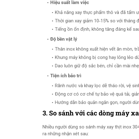
Hiệu suất làm việc
Khả năng xay thực phẩm thô và đã tẩm ướ
Thời gian xay giảm 10‑15% so với tháng 
Tiếng ồn ổn định, không tăng đáng kể sau
Độ bền vật lý
Thân inox không xuất hiện vết ăn mòn, tr
Khung máy không bị cong hay lỏng lẻo dù
Dao luôn giữ độ sắc bén, chỉ cần mài nhẹ
Tiện ích bảo trì
Rãnh nước và khay lọc dễ tháo rời, vệ sin
Động cơ có cơ chế tự bảo vệ quá tải, gi
Hướng dẫn bảo quản ngắn gọn, người dùng
3. So sánh với các dòng máy xa
Nhiều người dùng so sánh máy xay thịt inox 3
ra những nhận xét sau: