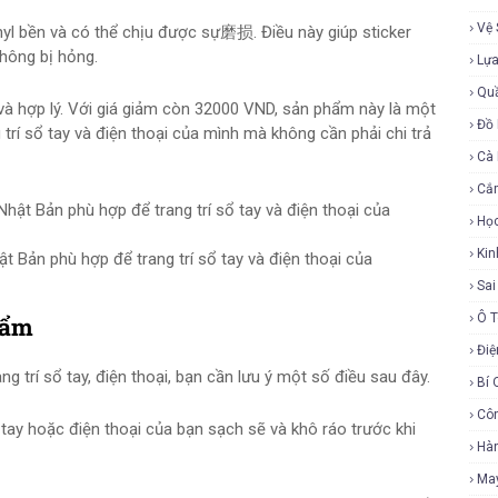
Vệ 
nyl bền và có thể chịu được sự磨损. Điều này giúp sticker
không bị hỏng.
Lự
Qu
và hợp lý. Với giá giảm còn 32000 VND, sản phẩm này là một
Đồ 
trí sổ tay và điện thoại của mình mà không cần phải chi trả
Cà
Cắ
Họ
Ki
t Bản phù hợp để trang trí sổ tay và điện thoại của
Sa
Ô 
hẩm
Điệ
g trí sổ tay, điện thoại, bạn cần lưu ý một số điều sau đây.
Bí 
Cô
tay hoặc điện thoại của bạn sạch sẽ và khô ráo trước khi
Hàn
Ma