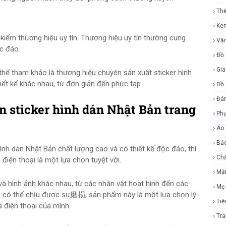
Th
Ke
 kiếm thương hiệu uy tín. Thương hiệu uy tín thường cung
Vă
c đáo.
Đồ 
Gia
thể tham khảo là thương hiệu chuyên sản xuất sticker hình
ết kế khác nhau, từ đơn giản đến phức tạp.
Đồ 
Đá
 sticker hình dán Nhật Bản trang
Ph
Áo
Bả
nh dán Nhật Bản chất lượng cao và có thiết kế độc đáo, thì
Ch
 điện thoại là một lựa chọn tuyệt vời.
Mặ
à hình ảnh khác nhau, từ các nhân vật hoạt hình đến các
Mẹ
 và có thể chịu được sự磨损, sản phẩm này là một lựa chọn lý
Tiệ
 điện thoại của mình.
Tr