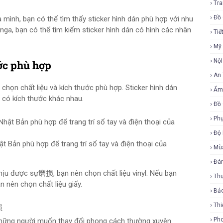
Tra
Đồ 
mình, bạn có thể tìm thấy sticker hình dán phù hợp với nhu
nga, bạn có thể tìm kiếm sticker hình dán có hình các nhân
Tiế
Mỹ
Nội
ớc phù hợp
An
 chọn chất liệu và kích thước phù hợp. Sticker hình dán
Ẩm
à có kích thước khác nhau.
Đồ 
Phụ
Độ
t Bản phù hợp để trang trí sổ tay và điện thoại của
Mù
Đá
hịu được sự磨损, bạn nên chọn chất liệu vinyl. Nếu bạn
Th
 nên chọn chất liệu giấy.
Bả
Thi
损
Ph
i những người muốn thay đổi phong cách thường xuyên