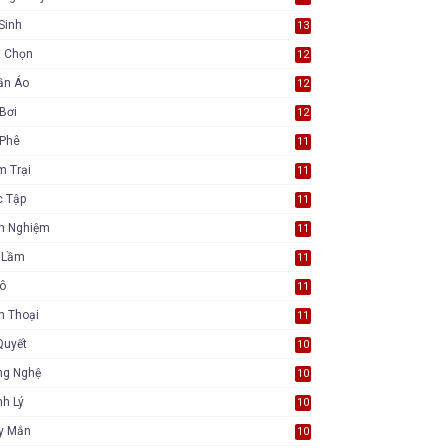
Sinh
13
a Chọn
12
ần Áo
12
Bơi
12
 Phê
11
m Trại
11
c Tập
11
nh Nghiệm
11
i Lầm
11
Tô
11
n Thoại
11
Quyết
10
ng Nghệ
10
h Lý
10
y Mắn
10