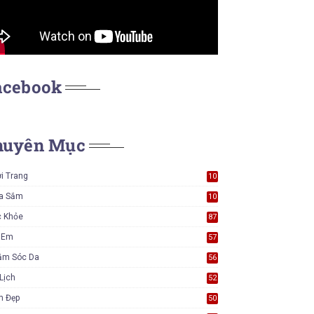
acebook
huyên Mục
i Trang
10
7
a Sắm
10
5
c Khỏe
87
ẻ Em
57
ăm Sóc Da
56
Lịch
52
m Đẹp
50