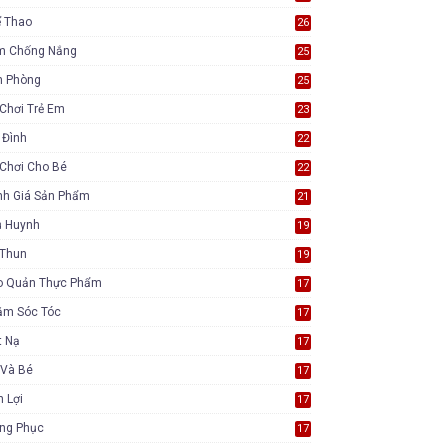
ể Thao
26
m Chống Nắng
25
n Phòng
25
Chơi Trẻ Em
23
 Đình
22
Chơi Cho Bé
22
nh Giá Sản Phẩm
21
ụ Huynh
19
 Thun
19
o Quản Thực Phẩm
17
ăm Sóc Tóc
17
t Nạ
17
 Và Bé
17
n Lợi
17
ang Phục
17