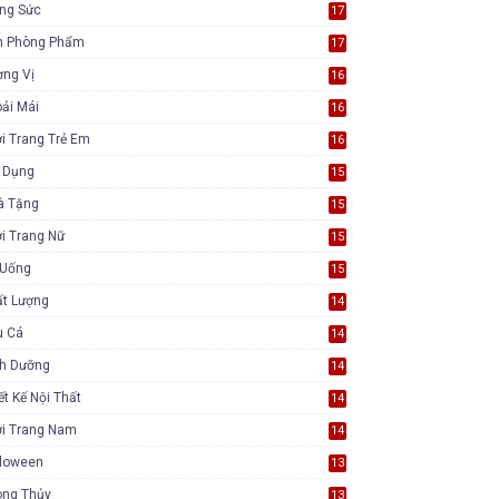
ang Sức
17
n Phòng Phẩm
17
ơng Vị
16
ải Mái
16
i Trang Trẻ Em
16
a Dụng
15
à Tặng
15
i Trang Nữ
15
 Uống
15
ất Lượng
14
u Cá
14
nh Dưỡng
14
ết Kế Nội Thất
14
ời Trang Nam
14
lloween
13
ong Thủy
13