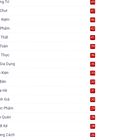
ng Trí
49
Chơi
47
t Kiệm
46
 Phẩm
42
 Thất
41
 Toàn
39
 Thực
36
Gia Dụng
35
 Kiện
33
 Bền
33
a Hè
31
nh Giá
30
ực Phẩm
29
o Quản
28
ết Kế
28
ong Cách
26