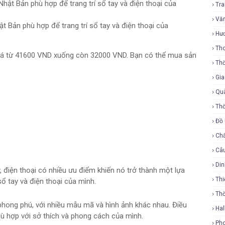
Tr
Vă
t Bản phù hợp để trang trí sổ tay và điện thoại của
Hư
Tho
giá từ 41600 VND xuống còn 32000 VND. Bạn có thể mua sản
Thờ
Gi
Qu
Thờ
Đồ
Ch
Câ
Di
y, điện thoại có nhiều ưu điểm khiến nó trở thành một lựa
Thi
ổ tay và điện thoại của mình.
Th
 phong phú, với nhiều mẫu mã và hình ảnh khác nhau. Điều
Ha
phù hợp với sở thích và phong cách của mình.
Ph