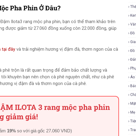
ộc Pha Phin Ở Đâu?
Th
Ke
Đậm Ilota3 rang mộc pha phin, bạn có thể tham khảo trên
Vă
ang được giảm từ 27.060 đồng xuống còn 22.000 đồng, giúp
Đồ 
Gia
 tại đây
và trải nghiệm hương vị đậm đà, thơm ngon của cà
Đồ 
Đá
Ph
cà phê trộn là rất quan trọng để đảm bảo chất lượng và
, tôi khuyên bạn nên chọn cà phê nguyên chất, như cà phê
Áo
 hương vị đậm đà và thơm ngon của cà phê.
Bả
Ch
Mặ
ĐẬM ILOTA 3 rang mộc pha phin
Mẹ
g giảm giá!
Tiệ
Tr
iảm
19%
so với giá gốc
27.060 VND
)