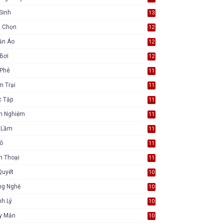
Sinh
13
a Chọn
12
ần Áo
12
Bơi
12
 Phê
11
m Trại
11
c Tập
11
nh Nghiệm
11
i Lầm
11
Tô
11
n Thoại
11
Quyết
10
ng Nghệ
10
h Lý
10
y Mắn
10