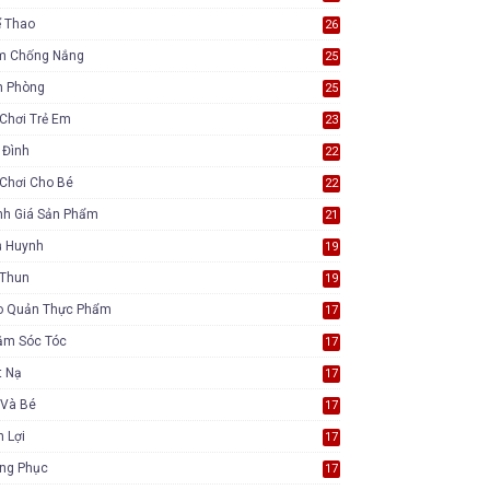
ể Thao
26
m Chống Nắng
25
n Phòng
25
Chơi Trẻ Em
23
 Đình
22
Chơi Cho Bé
22
nh Giá Sản Phẩm
21
ụ Huynh
19
 Thun
19
o Quản Thực Phẩm
17
ăm Sóc Tóc
17
t Nạ
17
 Và Bé
17
n Lợi
17
ang Phục
17