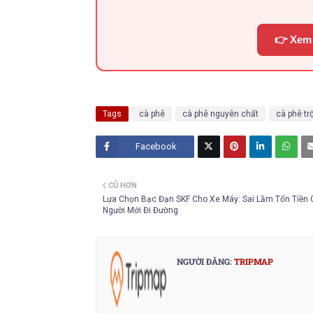
👉 Xem 
Tags
cà phê
cà phê nguyên chất
cà phê tr
Facebook
Twitt
CŨ HƠN
er
Lựa Chọn Bạc Đạn SKF Cho Xe Máy: Sai Lầm Tốn Tiền 
Người Mới Đi Đường
NGƯỜI ĐĂNG:
TRIPMAP