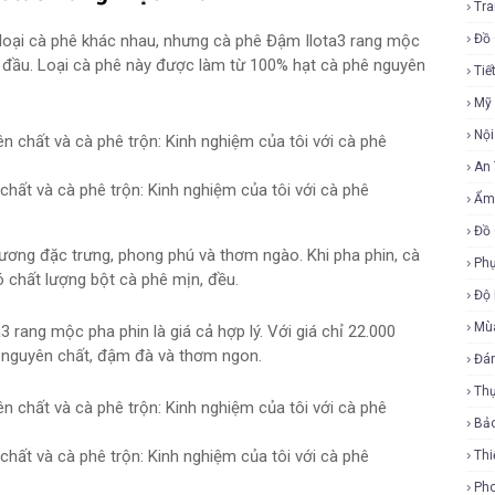
Tra
u loại cà phê khác nhau, nhưng cà phê Đậm Ilota3 rang mộc
Đồ 
 đầu. Loại cà phê này được làm từ 100% hạt cà phê nguyên
Tiế
Mỹ
Nội
An
hất và cà phê trộn: Kinh nghiệm của tôi với cà phê
Ẩm
Đồ 
ơng đặc trưng, phong phú và thơm ngào. Khi pha phin, cà
Phụ
 chất lượng bột cà phê mịn, đều.
Độ
Mù
rang mộc pha phin là giá cả hợp lý. Với giá chỉ 22.000
 nguyên chất, đậm đà và thơm ngon.
Đá
Th
Bả
hất và cà phê trộn: Kinh nghiệm của tôi với cà phê
Thi
Ph