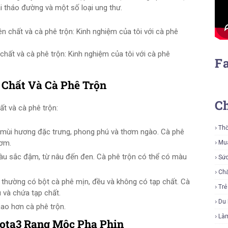
 tháo đường và một số loại ung thư.
hất và cà phê trộn: Kinh nghiệm của tôi với cà phê
F
 Chất Và Cà Phê Trộn
C
t và cà phê trộn:
Thờ
mùi hương đặc trưng, phong phú và thơm ngào. Cà phê
hơm.
Mu
u sắc đậm, từ nâu đến đen. Cà phê trộn có thể có màu
Sứ
Ch
thường có bột cà phê mịn, đều và không có tạp chất. Cà
Tr
 và chứa tạp chất.
Du 
ao hơn cà phê trộn.
Là
lota3 Rang Mộc Pha Phin