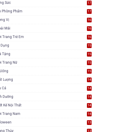
ang Sức
17
n Phòng Phẩm
17
ơng Vị
16
ải Mái
16
i Trang Trẻ Em
16
a Dụng
15
à Tặng
15
i Trang Nữ
15
 Uống
15
ất Lượng
14
u Cá
14
nh Dưỡng
14
ết Kế Nội Thất
14
ời Trang Nam
14
lloween
13
ong Thủy
13