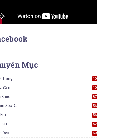
acebook
huyên Mục
i Trang
10
7
a Sắm
10
5
c Khỏe
87
ăm Sóc Da
56
ẻ Em
56
Lịch
52
m Đẹp
50