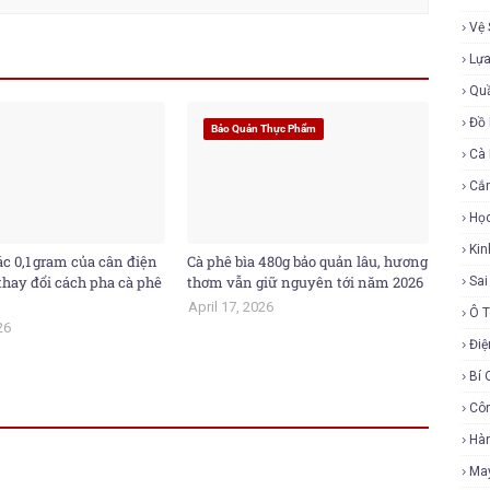
Vệ 
Lự
Qu
Đồ 
Bảo Quản Thực Phẩm
Cà
Cắ
Họ
Ki
c 0,1 gram của cân điện
Cà phê bìa 480g bảo quản lâu, hương
thay đổi cách pha cà phê
thơm vẫn giữ nguyên tới năm 2026
Sa
April 17, 2026
Ô 
26
Điệ
Bí 
Cô
Hàn
Ma