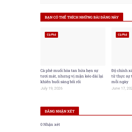
BẠN CÓ THỂ THÍCH NHỮNG BÀI ĐĂNG NÀY
Cà Phê
Cà Phê
Cà phê muối hòa tan hứa hẹn sự
Độ chính xá
tươi mát, nhưng vị mặn kéo dài lại
tử thực sự 
khiến buổi sáng bối rối
mỗi ngày
July 19, 2026
June 17, 20
ĐĂNG NHẬN XÉT
0 Nhận xét