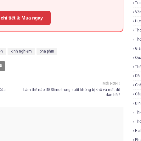
Tr
Vă
chi tiết & Mua ngay
Hư
Tho
Thờ
Gi
ộn
kinh nghiệm
pha phin
Qu
Thờ
Đồ
MỚI HƠN
Ch
Của
Làm thế nào để Slime trong suốt không bị khô và mất độ
Câ
đàn hồi?
Di
Thi
Th
Ha
Ph