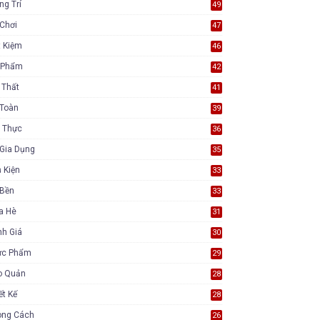
ng Trí
49
Chơi
47
t Kiệm
46
 Phẩm
42
 Thất
41
 Toàn
39
 Thực
36
Gia Dụng
35
 Kiện
33
 Bền
33
a Hè
31
nh Giá
30
ực Phẩm
29
o Quản
28
ết Kế
28
ong Cách
26