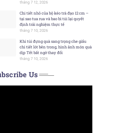
tháng 7 12, 2026
Chi tiết nhỏ của bộ kéo trà đạo 12 cm –
tại sao tua rua và bao bì túi lại quyết
định trải nghiệm thực tế
tháng 7 10, 2026
Khi túi đựng quà sang trọng che giấu
chi tiết lót bên trong, hình ảnh món quà
dịp Tết bất ngờ thay đổi
tháng 7 10, 2026
bscribe Us