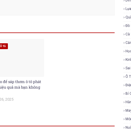
Di
Lự
Qu
Đồ 
Cà
Cắ
Ô Tô
Họ
Ki
Sa
Ô 
o để sáp thơm ô tô phát
Điệ
 hiệu quả mà bạn không
Bí 
26, 2025
Hàn
Ma
Mó
Nu