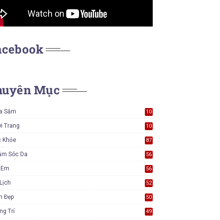
acebook
huyên Mục
a Sắm
10
5
i Trang
10
5
c Khỏe
87
ăm Sóc Da
56
ẻ Em
56
Lịch
52
m Đẹp
50
ng Trí
49