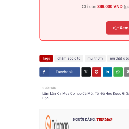
Chỉ còn
389.000 VND
(g
👉 Xem 
Tags
chăm sóc ô tô
mùi thơm
nội thất ô tô
Facebook
Twitt
CŨ HƠN
er
Lầm Lẫn Khi Mua Combo Cá Mòi: Tôi Đã Học Được Gì S
Hộp
NGƯỜI ĐĂNG:
TRIPMAP