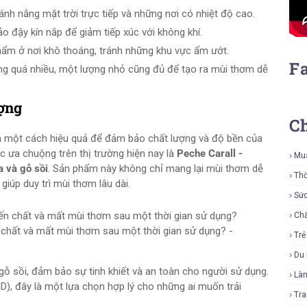
 ánh nắng mặt trời trực tiếp và những nơi có nhiệt độ cao.
o đậy kín nắp để giảm tiếp xúc với không khí.
hẩm ở nơi khô thoáng, tránh những khu vực ẩm ướt.
F
ụng quá nhiều, một lượng nhỏ cũng đủ để tạo ra mùi thơm dễ
ượng
C
là một cách hiệu quả để đảm bảo chất lượng và độ bền của
 ưa chuộng trên thị trường hiện nay là
Peche Carall -
Mu
a và gỗ sồi
. Sản phẩm này không chỉ mang lại mùi thơm dễ
Thờ
iúp duy trì mùi thơm lâu dài.
Sứ
Ch
chất và mất mùi thơm sau một thời gian sử dụng? -
Tr
Du 
 gỗ sồi, đảm bảo sự tinh khiết và an toàn cho người sử dụng.
Là
D), đây là một lựa chọn hợp lý cho những ai muốn trải
Tra