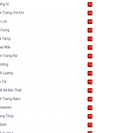
ơng Vị
16
i Trang Trẻ Em
16
n Lợi
16
a Dụng
15
à Tặng
15
ải Mái
15
i Trang Nữ
15
 Uống
15
ất Lượng
14
u Cá
14
ết Kế Nội Thất
14
ời Trang Nam
14
lloween
13
ong Thủy
13
Sinh
13