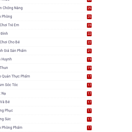
m Chống Nắng
25
n Phòng
25
Chơi Trẻ Em
23
 Đình
22
Chơi Cho Bé
22
nh Giá Sản Phẩm
21
ụ Huynh
19
 Thun
19
o Quản Thực Phẩm
17
ăm Sóc Tóc
17
t Nạ
17
 Và Bé
17
ang Phục
17
ang Sức
17
n Phòng Phẩm
17