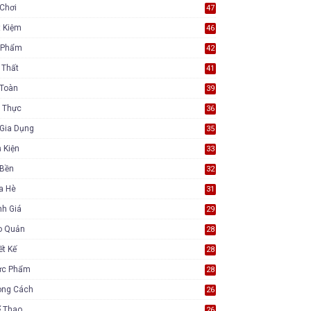
Chơi
47
t Kiệm
46
 Phẩm
42
 Thất
41
 Toàn
39
 Thực
36
Gia Dụng
35
 Kiện
33
 Bền
32
a Hè
31
nh Giá
29
o Quản
28
ết Kế
28
ực Phẩm
28
ong Cách
26
ể Thao
26