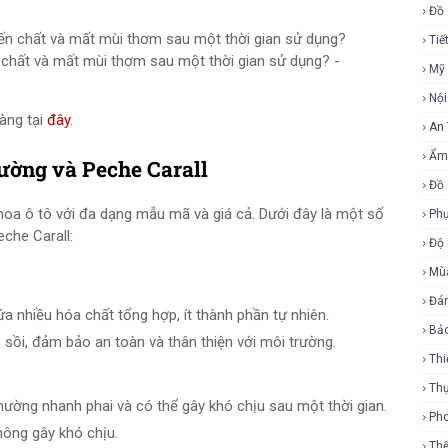
Đồ 
Tiế
chất và mất mùi thơm sau một thời gian sử dụng? -
Mỹ
Nội
àng tại
đây
.
An
Ẩm
hường và Peche Carall
Đồ 
c hoa ô tô với đa dạng mẫu mã và giá cả. Dưới đây là một số
Phụ
che Carall:
Độ
Mù
Đá
 nhiều hóa chất tổng hợp, ít thành phần tự nhiên.
Bả
ỗ sồi, đảm bảo an toàn và thân thiện với môi trường.
Thi
Th
ường nhanh phai và có thể gây khó chịu sau một thời gian.
Ph
ông gây khó chịu.
Th