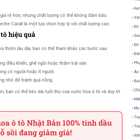
Ke
giá rẻ hơn, nhưng chất lượng có thể không đảm bảo.
Vă
eche Carall là một lựa chọn hợp lý với chất lượng cao.
Đồ 
tô hiệu quả
Gia
Đồ 
mùi thơm lâu dài, bạn có thể tham khảo các bước sau:
Đá
ảng điều khiển, ghế ngồi hoặc thảm trải sàn.
Ph
ông có người hoặc ít người.
Áo
ợng nhỏ để tránh quá nồng.
Bả
Ch
n, bạn có thể kéo dài tuổi thọ của nước hoa ô tô và duy trì
Mặ
Mẹ
Tr
hoa ô tô Nhật Bản 100% tinh dầu
Tr
gỗ sồi đang giảm giá!
Vă