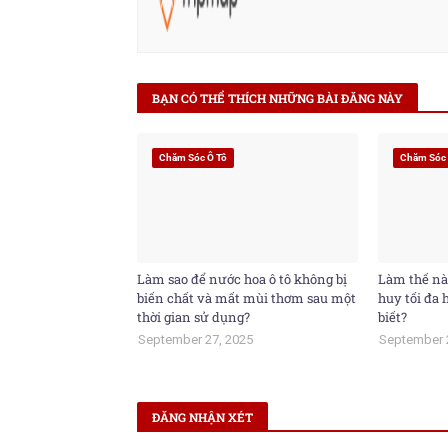
BẠN CÓ THỂ THÍCH NHỮNG BÀI ĐĂNG NÀY
Chăm Sóc Ô Tô
Chăm Sóc 
Làm sao để nước hoa ô tô không bị
Làm thế nà
biến chất và mất mùi thơm sau một
huy tối đa
thời gian sử dụng?
biết?
September 27, 2025
September 
ĐĂNG NHẬN XÉT