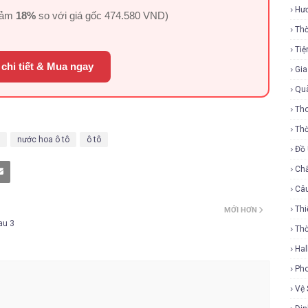
Hư
iảm
18%
so với giá gốc
474.580 VND
)
Thờ
Tiệ
chi tiết & Mua ngay
Gi
Qu
Tho
Thờ
nước hoa ô tô
ô tô
Đồ
Ch
Câ
Thi
MỚI HƠN
au 3
Th
Ha
Ph
Vệ 