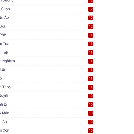
nh Dưỡng
12
a Chọn
12
ần Áo
12
Bơi
12
 Phê
11
m Trại
11
c Tập
11
nh Nghiệm
11
i Lầm
11
Tô
11
n Thoại
11
Quyết
10
h Lý
10
y Mắn
10
n Ăn
10
ôi Con
10