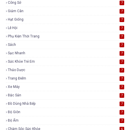
Công Sở
7
Giảm Cân
7
Hạt Giống
7
Lễ Hội
7
Phụ Kiện Thời Trang
7
Sách
7
Sạc Nhanh
7
Sức Khỏe Trẻ Em
7
Thảo Dược
7
Trang Điểm
7
Xe Máy
7
Đặc Sản
7
Đồ Dùng Nhà Bếp
7
Độ Giòn
7
Độ Ẩm
7
Chăm Sóc Sức Khỏe
6