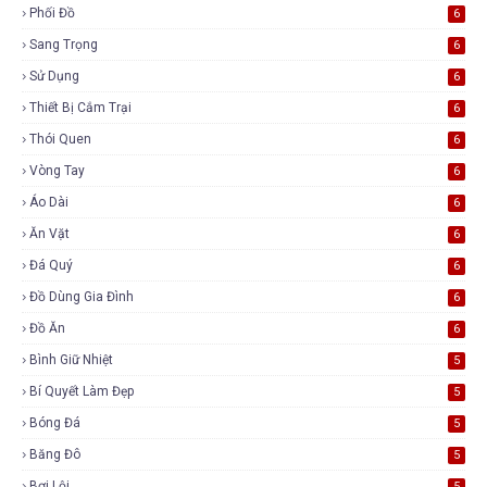
Phối Đồ
6
Sang Trọng
6
Sử Dụng
6
Thiết Bị Cắm Trại
6
Thói Quen
6
Vòng Tay
6
Áo Dài
6
Ăn Vặt
6
Đá Quý
6
Đồ Dùng Gia Đình
6
Đồ Ăn
6
Bình Giữ Nhiệt
5
Bí Quyết Làm Đẹp
5
Bóng Đá
5
Băng Đô
5
Bơi Lội
5