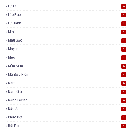
Lưu Ý
4
Lắp Ráp
4
Lữ Hành
4
Mini
4
Màu Sắc
4
Máy In
4
Mèo
4
Mùa Mưa
4
Mũ Bảo Hiểm
4
Nam
4
Nam Giới
4
Năng Lượng
4
Nấu Ăn
4
Phao Bơi
4
Rủi Ro
4