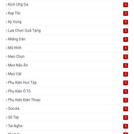
Kích Ứng Da
5
Kẹp Tóc
5
Kỳ Vọng
5
Lựa Chọn Quà Tặng
5
Miếng Dán
5
Mô Hình
5
Mẹo Chọn
5
Mẹo Nấu Ăn
5
Mẹo Vặt
5
Phụ Kiện Học Tập
5
Phụ Kiện Ô Tô
5
Phụ Kiện Điện Thoại
5
Socola
5
Sổ Tay
5
Tai Nghe
5