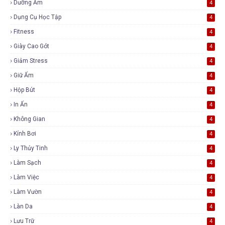
Dưỡng Ẩm
4
Dụng Cụ Học Tập
4
Fitness
4
Giày Cao Gót
4
Giảm Stress
4
Giữ Ấm
4
Hộp Bút
4
In Ấn
4
Không Gian
4
Kính Bơi
4
Ly Thủy Tinh
4
Làm Sạch
4
Làm Việc
4
Làm Vườn
4
Làn Da
4
Lưu Trữ
4