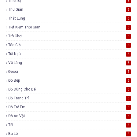
Thiết Bị
5
Thư Giãn
5
Thắt Lưng
5
Tiết Kiệm Thời Gian
5
Trò Chơi
5
Tóc Giả
5
Túi Ngủ
5
Vô Lăng
5
Đécor
5
Đồ Bếp
5
Đồ Dùng Cho Bé
5
Đồ Trang Trí
5
Đồ Trẻ Em
5
Đồ Ăn Vặt
5
Tết
4
Ba Lô
4