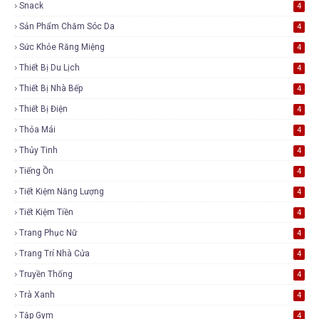
Snack
4
Sản Phẩm Chăm Sóc Da
4
Sức Khỏe Răng Miệng
4
Thiết Bị Du Lịch
4
Thiết Bị Nhà Bếp
4
Thiết Bị Điện
4
Thỏa Mái
4
Thủy Tinh
4
Tiếng Ồn
4
Tiết Kiệm Năng Lượng
4
Tiết Kiệm Tiền
4
Trang Phục Nữ
4
Trang Trí Nhà Cửa
4
Truyền Thống
4
Trà Xanh
4
Tập Gym
4