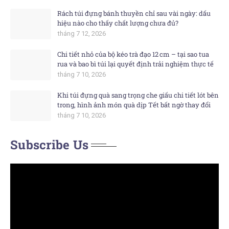
Rách túi đựng bánh thuyền chỉ sau vài ngày: dấu
hiệu nào cho thấy chất lượng chưa đủ?
tháng 7 12, 2026
Chi tiết nhỏ của bộ kéo trà đạo 12 cm – tại sao tua
rua và bao bì túi lại quyết định trải nghiệm thực tế
tháng 7 10, 2026
Khi túi đựng quà sang trọng che giấu chi tiết lót bên
trong, hình ảnh món quà dịp Tết bất ngờ thay đổi
tháng 7 10, 2026
Subscribe Us