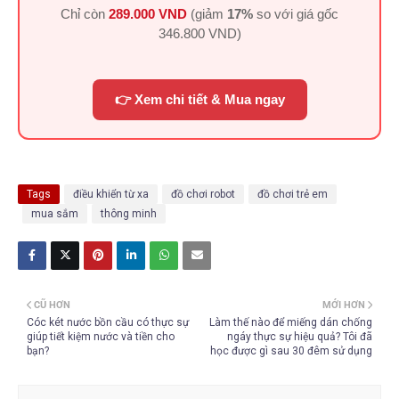
Chỉ còn
289.000 VND
(giảm
17%
so với giá gốc
346.800 VND
)
👉 Xem chi tiết & Mua ngay
Tags
điều khiển từ xa
đồ chơi robot
đồ chơi trẻ em
mua sắm
thông minh
CŨ HƠN
MỚI HƠN
Cóc két nước bồn cầu có thực sự
Làm thế nào để miếng dán chống
giúp tiết kiệm nước và tiền cho
ngáy thực sự hiệu quả? Tôi đã
bạn?
học được gì sau 30 đêm sử dụng