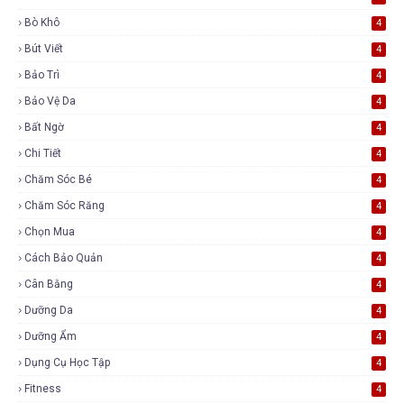
Bò Khô
4
Bút Viết
4
Bảo Trì
4
Bảo Vệ Da
4
Bất Ngờ
4
Chi Tiết
4
Chăm Sóc Bé
4
Chăm Sóc Răng
4
Chọn Mua
4
Cách Bảo Quản
4
Cân Bằng
4
Dưỡng Da
4
Dưỡng Ẩm
4
Dụng Cụ Học Tập
4
Fitness
4