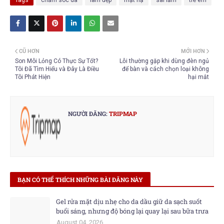
Tags
chăm sóc da
làm đẹp
mặt nạ
sai lầm
trẻ em
CŨ HƠN
MỚI HƠN
Son Môi Lỏng Có Thực Sự Tốt?
Lỗi thường gặp khi dùng đèn ngủ
Tôi Đã Tìm Hiểu và Đây Là Điều
để bàn và cách chọn loại không
Tôi Phát Hiện
hại mắt
NGƯỜI ĐĂNG:
TRIPMAP
BẠN CÓ THỂ THÍCH NHỮNG BÀI ĐĂNG NÀY
Gel rửa mặt dịu nhẹ cho da dầu giữ da sạch suốt
buổi sáng, nhưng độ bóng lại quay lại sau bữa trưa
August 04, 2026