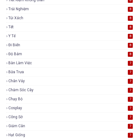
8
Trải Nghiệm
8
Túi Xách
8
Tết
8
Y Tế
8
Đi Biển
8
Độ Bám
8
Bàn Làm Việc
7
Bữa Trưa
7
Chân Váy
7
Chăm Sóc Cây
7
Chạy Bộ
7
Cosplay
7
Công Sở
7
Giảm Cân
7
Hạt Giống
7