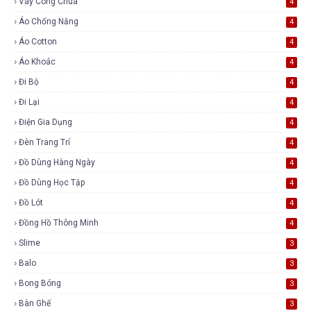
Váy Công Chúa
4
Áo Chống Nắng
4
Áo Cotton
4
Áo Khoác
4
Đi Bộ
4
Đi Lại
4
Điện Gia Dụng
4
Đèn Trang Trí
4
Đồ Dùng Hàng Ngày
4
Đồ Dùng Học Tập
4
Đồ Lót
4
Đồng Hồ Thông Minh
4
Slime
3
Balo
3
Bong Bóng
3
Bàn Ghế
3