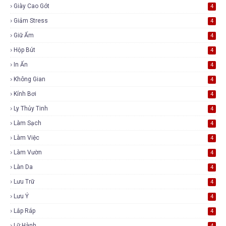
Giày Cao Gót
4
Giảm Stress
4
Giữ Ấm
4
Hộp Bút
4
In Ấn
4
Không Gian
4
Kính Bơi
4
Ly Thủy Tinh
4
Làm Sạch
4
Làm Việc
4
Làm Vườn
4
Làn Da
4
Lưu Trữ
4
Lưu Ý
4
Lắp Ráp
4
Lữ Hành
4