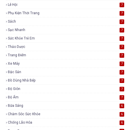
Lễ Hội
7
Phụ Kiện Thời Trang
7
Sách
7
Sạc Nhanh
7
Sức Khỏe Trẻ Em
7
Thảo Dược
7
Trang Điểm
7
Xe Máy
7
Đặc Sản
7
Đồ Dùng Nhà Bếp
7
Độ Giòn
7
Độ Ẩm
7
Bữa Sáng
6
Chăm Sóc Sức Khỏe
6
Chống Lão Hóa
6