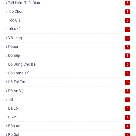
Tiết Kiệm Thời Gian
5
Trò Chơi
5
Tóc Giả
5
Túi Ngủ
5
Vô Lăng
5
Đécor
5
Đồ Bếp
5
Đồ Dùng Cho Bé
5
Đồ Trang Trí
5
Đồ Trẻ Em
5
Đồ Ăn Vặt
5
Tết
4
Ba Lô
4
Bikini
4
Bàn Ăn
4
Bé Gái
4