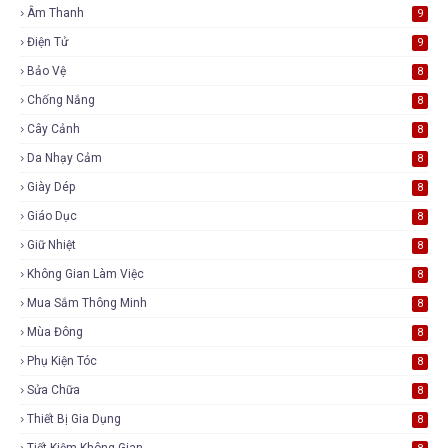
Âm Thanh
9
Điện Tử
9
Bảo Vệ
8
Chống Nắng
8
Cây Cảnh
8
Da Nhạy Cảm
8
Giày Dép
8
Giáo Dục
8
Giữ Nhiệt
8
Không Gian Làm Việc
8
Mua Sắm Thông Minh
8
Mùa Đông
8
Phụ Kiện Tóc
8
Sửa Chữa
8
Thiết Bị Gia Dụng
8
Tiết Kiệm Không Gian