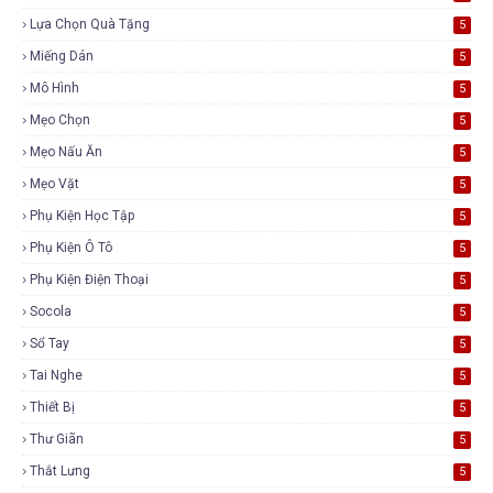
Lựa Chọn Quà Tặng
5
Miếng Dán
5
Mô Hình
5
Mẹo Chọn
5
Mẹo Nấu Ăn
5
Mẹo Vặt
5
Phụ Kiện Học Tập
5
Phụ Kiện Ô Tô
5
Phụ Kiện Điện Thoại
5
Socola
5
Sổ Tay
5
Tai Nghe
5
Thiết Bị
5
Thư Giãn
5
Thắt Lưng
5