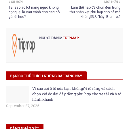
CŨ HƠN
MỚI HƠN
Tại sao áo lót nâng ngực không
Làm thế nào để chọn đèn trung
gọng lại là cứu cánh cho các cô
thu nhân vật phù hợp cho bé mà
gái đi học?
không陷入 'bẫy' Brainrot?
NGƯỜI ĐĂNG:
TRIPMAP
BẠN CÓ THỂ THÍCH NHỮNG BÀI ĐĂNG NÀY
Vì sao còi ô tô của bạn khôngดัง rõ ràng và cách
chọn còi ốc đại dây đồng phù hợp cho xe tải và ô tô
hành khách
September 27, 2025
ĐĂNG NHẬN XÉT