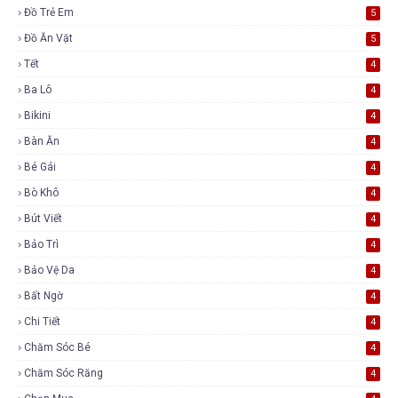
Đồ Trẻ Em
5
Đồ Ăn Vặt
5
Tết
4
Ba Lô
4
Bikini
4
Bàn Ăn
4
Bé Gái
4
Bò Khô
4
Bút Viết
4
Bảo Trì
4
Bảo Vệ Da
4
Bất Ngờ
4
Chi Tiết
4
Chăm Sóc Bé
4
Chăm Sóc Răng
4