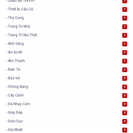
Quần Áo Trẻ Em
9
Thiết Bị Câu Cá
9
Thú Cưng
9
Trang Trí Nhà
9
Trang Trí Nội Thất
9
Ánh Sáng
9
Áo Sơ Mi
9
Âm Thanh
9
Điện Tử
9
Bảo Vệ
8
Chống Nắng
8
Cây Cảnh
8
Da Nhạy Cảm
8
Giày Dép
8
Giáo Dục
8
Giữ Nhiệt
8