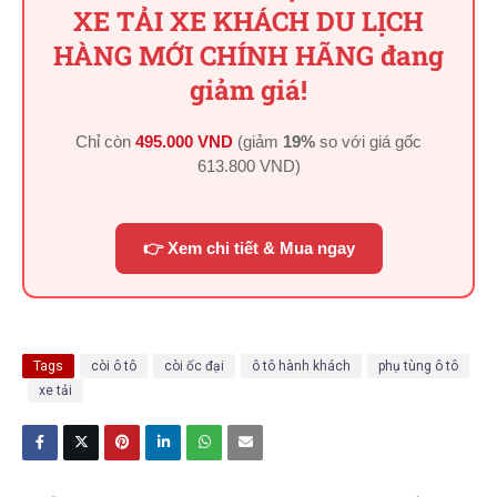
XE TẢI XE KHÁCH DU LỊCH
HÀNG MỚI CHÍNH HÃNG đang
giảm giá!
Chỉ còn
495.000 VND
(giảm
19%
so với giá gốc
613.800 VND
)
👉 Xem chi tiết & Mua ngay
Tags
còi ô tô
còi ốc đại
ô tô hành khách
phụ tùng ô tô
xe tải