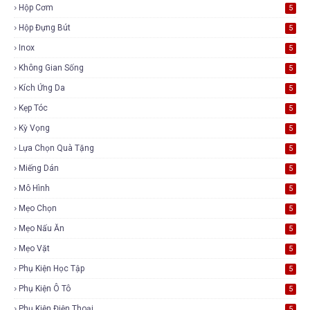
Hộp Cơm
5
Hộp Đựng Bút
5
Inox
5
Không Gian Sống
5
Kích Ứng Da
5
Kẹp Tóc
5
Kỳ Vọng
5
Lựa Chọn Quà Tặng
5
Miếng Dán
5
Mô Hình
5
Mẹo Chọn
5
Mẹo Nấu Ăn
5
Mẹo Vặt
5
Phụ Kiện Học Tập
5
Phụ Kiện Ô Tô
5
Phụ Kiện Điện Thoại
5