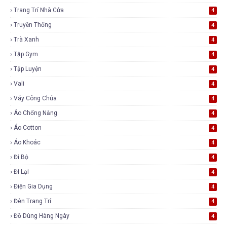
Trang Trí Nhà Cửa
4
Truyền Thống
4
Trà Xanh
4
Tập Gym
4
Tập Luyện
4
Vali
4
Váy Công Chúa
4
Áo Chống Nắng
4
Áo Cotton
4
Áo Khoác
4
Đi Bộ
4
Đi Lại
4
Điện Gia Dụng
4
Đèn Trang Trí
4
Đồ Dùng Hàng Ngày
4