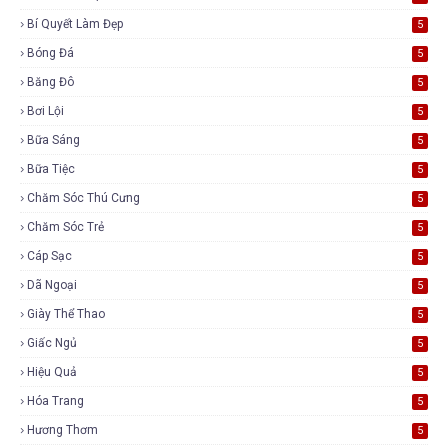
Bí Quyết Làm Đẹp
5
Bóng Đá
5
Băng Đô
5
Bơi Lội
5
Bữa Sáng
5
Bữa Tiệc
5
Chăm Sóc Thú Cưng
5
Chăm Sóc Trẻ
5
Cáp Sạc
5
Dã Ngoại
5
Giày Thể Thao
5
Giấc Ngủ
5
Hiệu Quả
5
Hóa Trang
5
Hương Thơm
5