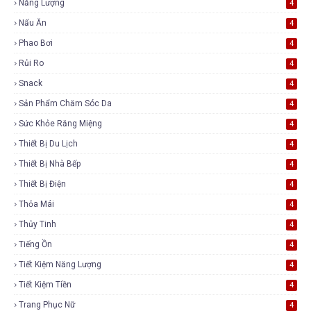
Năng Lượng
4
Nấu Ăn
4
Phao Bơi
4
Rủi Ro
4
Snack
4
Sản Phẩm Chăm Sóc Da
4
Sức Khỏe Răng Miệng
4
Thiết Bị Du Lịch
4
Thiết Bị Nhà Bếp
4
Thiết Bị Điện
4
Thỏa Mái
4
Thủy Tinh
4
Tiếng Ồn
4
Tiết Kiệm Năng Lượng
4
Tiết Kiệm Tiền
4
Trang Phục Nữ
4