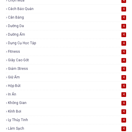
Chọn Mua
4
Cách Bảo Quản
4
Cân Bằng
4
Dưỡng Da
4
Dưỡng Ẩm
4
Dụng Cụ Học Tập
4
Fitness
4
Giày Cao Gót
4
Giảm Stress
4
Giữ Ấm
4
Hộp Bút
4
In Ấn
4
Không Gian
4
Kính Bơi
4
Ly Thủy Tinh
4
Làm Sạch
4