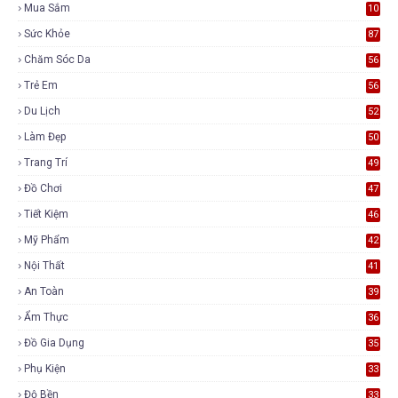
Mua Sắm
10
5
Sức Khỏe
87
Chăm Sóc Da
56
Trẻ Em
56
Du Lịch
52
Làm Đẹp
50
Trang Trí
49
Đồ Chơi
47
Tiết Kiệm
46
Mỹ Phẩm
42
Nội Thất
41
An Toàn
39
Ẩm Thực
36
Đồ Gia Dụng
35
Phụ Kiện
33
Độ Bền
33