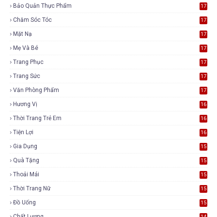
Bảo Quản Thực Phẩm
17
Chăm Sóc Tóc
17
Mặt Nạ
17
Mẹ Và Bé
17
Trang Phục
17
Trang Sức
17
Văn Phòng Phẩm
17
Hương Vị
16
Thời Trang Trẻ Em
16
Tiện Lợi
16
Gia Dụng
15
Quà Tặng
15
Thoải Mái
15
Thời Trang Nữ
15
Đồ Uống
15
Chất Lượng
14