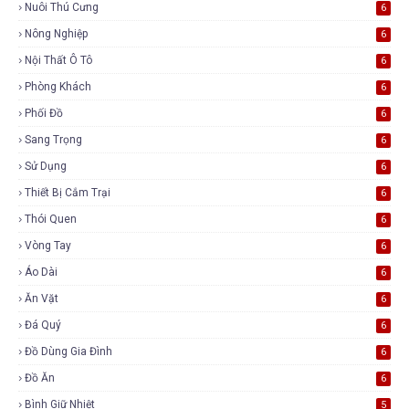
Nuôi Thú Cưng
6
Nông Nghiệp
6
Nội Thất Ô Tô
6
Phòng Khách
6
Phối Đồ
6
Sang Trọng
6
Sử Dụng
6
Thiết Bị Cắm Trại
6
Thói Quen
6
Vòng Tay
6
Áo Dài
6
Ăn Vặt
6
Đá Quý
6
Đồ Dùng Gia Đình
6
Đồ Ăn
6
Bình Giữ Nhiệt
5