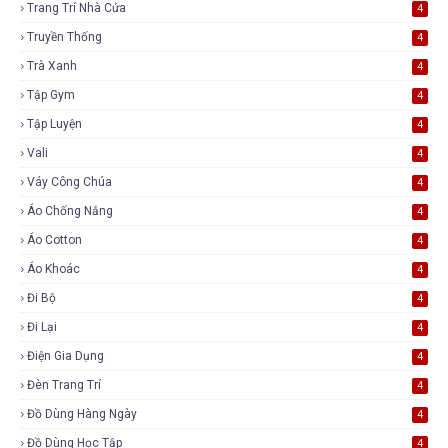
Trang Trí Nhà Cửa
4
Truyền Thống
4
Trà Xanh
4
Tập Gym
4
Tập Luyện
4
Vali
4
Váy Công Chúa
4
Áo Chống Nắng
4
Áo Cotton
4
Áo Khoác
4
Đi Bộ
4
Đi Lại
4
Điện Gia Dụng
4
Đèn Trang Trí
4
Đồ Dùng Hàng Ngày
4
Đồ Dùng Học Tập
4