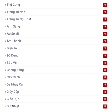
Thú Cưng
9
Trang Trí Nhà
9
Trang Trí Nội Thất
9
Ánh Sáng
9
Áo Sơ Mi
9
Âm Thanh
9
Điện Tử
9
Đồ Dùng
9
Bảo Vệ
8
Chống Nắng
8
Cây Cảnh
8
Da Nhạy Cảm
8
Giày Dép
8
Giáo Dục
8
Giữ Nhiệt
8