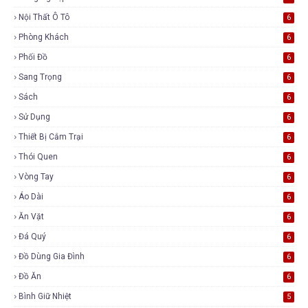
Nội Thất Ô Tô
6
Phòng Khách
6
Phối Đồ
6
Sang Trọng
6
Sách
6
Sử Dụng
6
Thiết Bị Cắm Trại
6
Thói Quen
6
Vòng Tay
6
Áo Dài
6
Ăn Vặt
6
Đá Quý
6
Đồ Dùng Gia Đình
6
Đồ Ăn
6
Bình Giữ Nhiệt
5