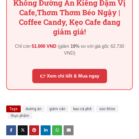
Không Đường Ăn Kiêng Đậm Vị
Cafe,Thơm Thơm Béo Ngậy |
Coffee Candy, Kẹo Cafe đang
giảm giá!
Chỉ còn
51.000 VND
(giảm
19%
so với giá gốc
62.730
VND
)
👉 Xem chi tiết & Mua ngay
Tags
đường ăn
giảm cân
kẹo cà phê
sức khỏe
thực phẩm