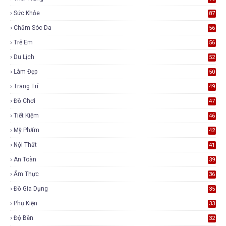
5
Sức Khỏe
87
Chăm Sóc Da
56
Trẻ Em
56
Du Lịch
52
Làm Đẹp
50
Trang Trí
49
Đồ Chơi
47
Tiết Kiệm
46
Mỹ Phẩm
42
Nội Thất
41
An Toàn
39
Ẩm Thực
36
Đồ Gia Dụng
35
Phụ Kiện
33
Độ Bền
32