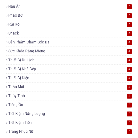
Nấu Ăn
4
Phao Bơi
4
Rủi Ro
4
Snack
4
Sản Phẩm Chăm Sóc Da
4
Sức Khỏe Răng Miệng
4
Thiết Bị Du Lịch
4
Thiết Bị Nhà Bếp
4
Thiết Bị Điện
4
Thỏa Mái
4
Thủy Tinh
4
Tiếng Ồn
4
Tiết Kiệm Năng Lượng
4
Tiết Kiệm Tiền
4
Trang Phục Nữ
4