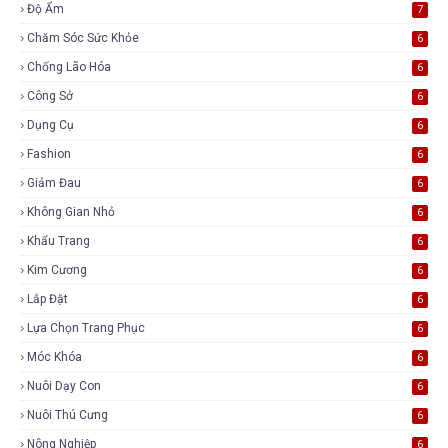
Độ Ẩm
7
Chăm Sóc Sức Khỏe
6
Chống Lão Hóa
6
Công Sở
6
Dụng Cụ
6
Fashion
6
Giảm Đau
6
Không Gian Nhỏ
6
Khẩu Trang
6
Kim Cương
6
Lắp Đặt
6
Lựa Chọn Trang Phục
6
Móc Khóa
6
Nuôi Dạy Con
6
Nuôi Thú Cưng
6
Nông Nghiệp
6