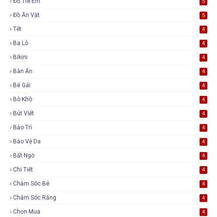
Đồ Trẻ Em
5
Đồ Ăn Vặt
5
Tết
4
Ba Lô
4
Bikini
4
Bàn Ăn
4
Bé Gái
4
Bò Khô
4
Bút Viết
4
Bảo Trì
4
Bảo Vệ Da
4
Bất Ngờ
4
Chi Tiết
4
Chăm Sóc Bé
4
Chăm Sóc Răng
4
Chọn Mua
4