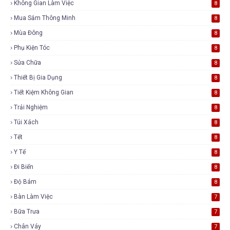
Không Gian Làm Việc
8
Mua Sắm Thông Minh
8
Mùa Đông
8
Phụ Kiện Tóc
8
Sửa Chữa
8
Thiết Bị Gia Dụng
8
Tiết Kiệm Không Gian
8
Trải Nghiệm
8
Túi Xách
8
Tết
8
Y Tế
8
Đi Biển
8
Độ Bám
8
Bàn Làm Việc
7
Bữa Trưa
7
Chân Váy
7