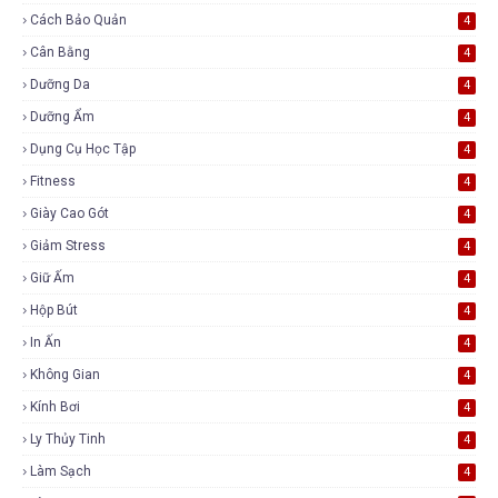
Cách Bảo Quản
4
Cân Bằng
4
Dưỡng Da
4
Dưỡng Ẩm
4
Dụng Cụ Học Tập
4
Fitness
4
Giày Cao Gót
4
Giảm Stress
4
Giữ Ấm
4
Hộp Bút
4
In Ấn
4
Không Gian
4
Kính Bơi
4
Ly Thủy Tinh
4
Làm Sạch
4