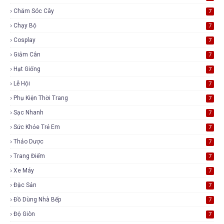
Chăm Sóc Cây
7
Chạy Bộ
7
Cosplay
7
Giảm Cân
7
Hạt Giống
7
Lễ Hội
7
Phụ Kiện Thời Trang
7
Sạc Nhanh
7
Sức Khỏe Trẻ Em
7
Thảo Dược
7
Trang Điểm
7
Xe Máy
7
Đặc Sản
7
Đồ Dùng Nhà Bếp
7
Độ Giòn
7