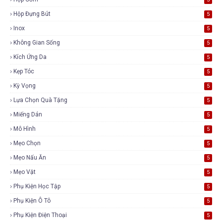
Hộp Đựng Bút
5
Inox
5
Không Gian Sống
5
Kích Ứng Da
5
Kẹp Tóc
5
Kỳ Vọng
5
Lựa Chọn Quà Tặng
5
Miếng Dán
5
Mô Hình
5
Mẹo Chọn
5
Mẹo Nấu Ăn
5
Mẹo Vặt
5
Phụ Kiện Học Tập
5
Phụ Kiện Ô Tô
5
Phụ Kiện Điện Thoại
5