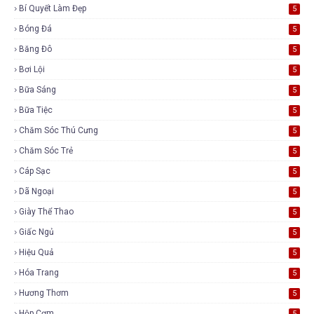
Bí Quyết Làm Đẹp
5
Bóng Đá
5
Băng Đô
5
Bơi Lội
5
Bữa Sáng
5
Bữa Tiệc
5
Chăm Sóc Thú Cưng
5
Chăm Sóc Trẻ
5
Cáp Sạc
5
Dã Ngoại
5
Giày Thể Thao
5
Giấc Ngủ
5
Hiệu Quả
5
Hóa Trang
5
Hương Thơm
5
Hộp Cơm
5