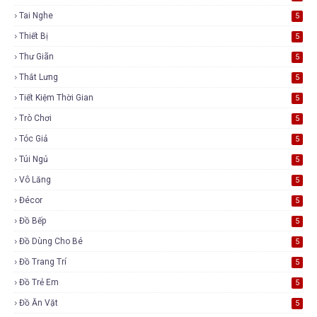
Tai Nghe
5
Thiết Bị
5
Thư Giãn
5
Thắt Lưng
5
Tiết Kiệm Thời Gian
5
Trò Chơi
5
Tóc Giả
5
Túi Ngủ
5
Vô Lăng
5
Đécor
5
Đồ Bếp
5
Đồ Dùng Cho Bé
5
Đồ Trang Trí
5
Đồ Trẻ Em
5
Đồ Ăn Vặt
5