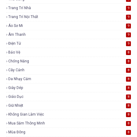
Trang Trí Nhà
9
Trang Trí Nội Thất
9
Áo Sơ Mi
9
Âm Thanh
9
Điện Tử
9
Bảo Vệ
8
Chống Nắng
8
Cây Cảnh
8
Da Nhạy Cảm
8
Giày Dép
8
Giáo Dục
8
Giữ Nhiệt
8
Không Gian Làm Việc
8
Mua Sắm Thông Minh
8
Mùa Đông
8