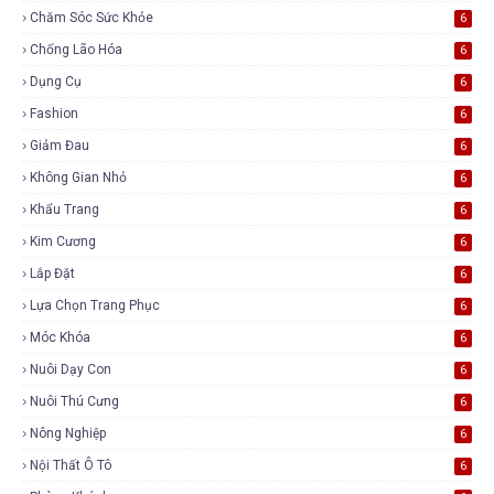
Chăm Sóc Sức Khỏe
6
Chống Lão Hóa
6
Dụng Cụ
6
Fashion
6
Giảm Đau
6
Không Gian Nhỏ
6
Khẩu Trang
6
Kim Cương
6
Lắp Đặt
6
Lựa Chọn Trang Phục
6
Móc Khóa
6
Nuôi Dạy Con
6
Nuôi Thú Cưng
6
Nông Nghiệp
6
Nội Thất Ô Tô
6