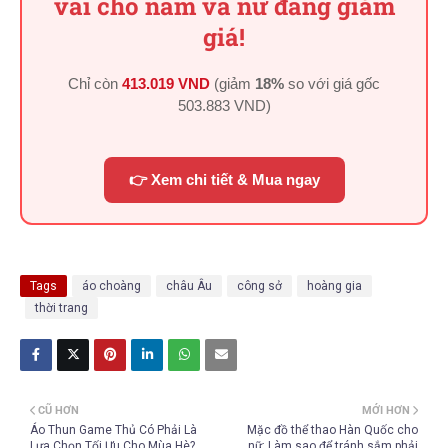
vai cho nam và nữ đang giảm
giá!
Chỉ còn
413.019 VND
(giảm
18%
so với giá gốc
503.883 VND
)
👉 Xem chi tiết & Mua ngay
Tags
áo choàng
châu Âu
công sở
hoàng gia
thời trang
CŨ HƠN
MỚI HƠN
Áo Thun Game Thủ Có Phải Là
Mặc đồ thể thao Hàn Quốc cho
Lựa Chọn Tối Ưu Cho Mùa Hè?
nữ: Làm sao để tránh sắm phải