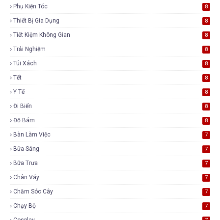
Phụ Kiện Tóc
8
Thiết Bị Gia Dụng
8
Tiết Kiệm Không Gian
8
Trải Nghiệm
8
Túi Xách
8
Tết
8
Y Tế
8
Đi Biển
8
Độ Bám
8
Bàn Làm Việc
7
Bữa Sáng
7
Bữa Trưa
7
Chân Váy
7
Chăm Sóc Cây
7
Chạy Bộ
7
Cosplay