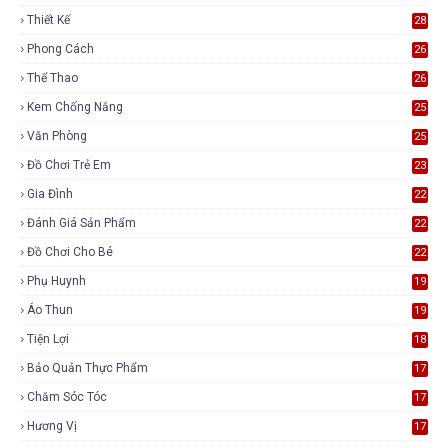
Thiết Kế
28
Phong Cách
26
Thể Thao
26
Kem Chống Nắng
25
Văn Phòng
25
Đồ Chơi Trẻ Em
23
Gia Đình
22
Đánh Giá Sản Phẩm
22
Đồ Chơi Cho Bé
22
Phụ Huynh
19
Áo Thun
19
Tiện Lợi
18
Bảo Quản Thực Phẩm
17
Chăm Sóc Tóc
17
Hương Vị
17