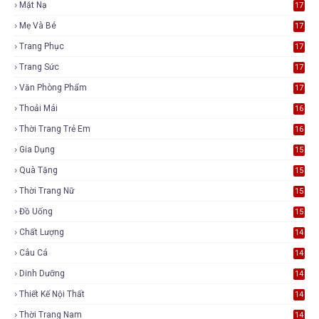
Mặt Nạ
17
Mẹ Và Bé
17
Trang Phục
17
Trang Sức
17
Văn Phòng Phẩm
17
Thoải Mái
16
Thời Trang Trẻ Em
16
Gia Dụng
15
Quà Tặng
15
Thời Trang Nữ
15
Đồ Uống
15
Chất Lượng
14
Câu Cá
14
Dinh Dưỡng
14
Thiết Kế Nội Thất
14
Thời Trang Nam
14