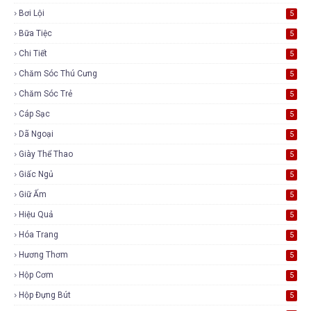
Bơi Lội
5
Bữa Tiệc
5
Chi Tiết
5
Chăm Sóc Thú Cưng
5
Chăm Sóc Trẻ
5
Cáp Sạc
5
Dã Ngoại
5
Giày Thể Thao
5
Giấc Ngủ
5
Giữ Ấm
5
Hiệu Quả
5
Hóa Trang
5
Hương Thơm
5
Hộp Cơm
5
Hộp Đựng Bút
5