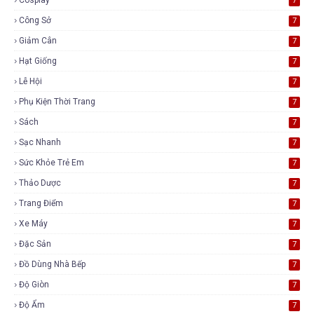
7
Công Sở
7
Giảm Cân
7
Hạt Giống
7
Lễ Hội
7
Phụ Kiện Thời Trang
7
Sách
7
Sạc Nhanh
7
Sức Khỏe Trẻ Em
7
Thảo Dược
7
Trang Điểm
7
Xe Máy
7
Đặc Sản
7
Đồ Dùng Nhà Bếp
7
Độ Giòn
7
Độ Ẩm
7