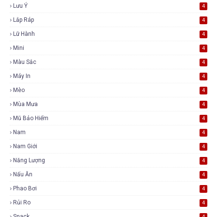
Lưu Ý
4
Lắp Ráp
4
Lữ Hành
4
Mini
4
Màu Sắc
4
Máy In
4
Mèo
4
Mùa Mưa
4
Mũ Bảo Hiểm
4
Nam
4
Nam Giới
4
Năng Lượng
4
Nấu Ăn
4
Phao Bơi
4
Rủi Ro
4
Snack
4