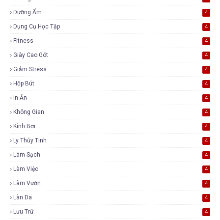
Dưỡng Ẩm
4
Dụng Cụ Học Tập
4
Fitness
4
Giày Cao Gót
4
Giảm Stress
4
Hộp Bút
4
In Ấn
4
Không Gian
4
Kính Bơi
4
Ly Thủy Tinh
4
Làm Sạch
4
Làm Việc
4
Làm Vườn
4
Làn Da
4
Lưu Trữ
4