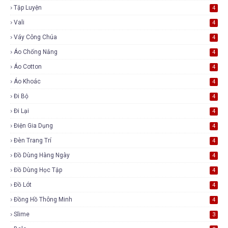
Tập Luyện
4
Vali
4
Váy Công Chúa
4
Áo Chống Nắng
4
Áo Cotton
4
Áo Khoác
4
Đi Bộ
4
Đi Lại
4
Điện Gia Dụng
4
Đèn Trang Trí
4
Đồ Dùng Hàng Ngày
4
Đồ Dùng Học Tập
4
Đồ Lót
4
Đồng Hồ Thông Minh
4
Slime
3