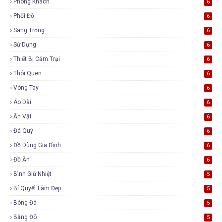
Phòng Khách
6
Phối Đồ
6
Sang Trọng
6
Sử Dụng
6
Thiết Bị Cắm Trại
6
Thói Quen
6
Vòng Tay
6
Áo Dài
6
Ăn Vặt
6
Đá Quý
6
Đồ Dùng Gia Đình
6
Đồ Ăn
6
Bình Giữ Nhiệt
5
Bí Quyết Làm Đẹp
5
Bóng Đá
5
Băng Đô
5