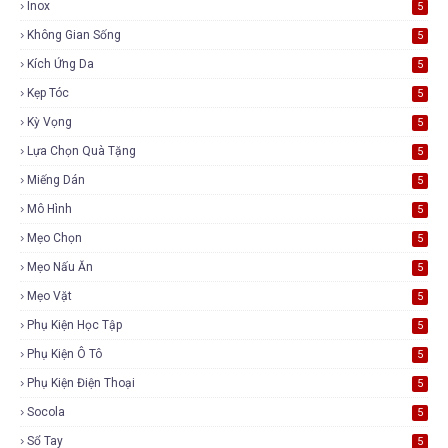
Inox
5
Không Gian Sống
5
Kích Ứng Da
5
Kẹp Tóc
5
Kỳ Vọng
5
Lựa Chọn Quà Tặng
5
Miếng Dán
5
Mô Hình
5
Mẹo Chọn
5
Mẹo Nấu Ăn
5
Mẹo Vặt
5
Phụ Kiện Học Tập
5
Phụ Kiện Ô Tô
5
Phụ Kiện Điện Thoại
5
Socola
5
Sổ Tay
5