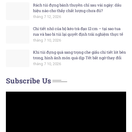
Rách túi đựng bánh thuyền chỉ sau vài ngày: dấu
hiệu nào cho thấy chất lượng chưa đủ?
tháng 7 12, 2026
Chi tiết nhỏ của bộ kéo trà đạo 12 cm – tại sao tua
rua và bao bì túi lại quyết định trải nghiệm thực tế
tháng 7 10, 2026
Khi túi đựng quà sang trọng che giấu chi tiết lót bên
trong, hình ảnh món quà dịp Tết bất ngờ thay đổi
tháng 7 10, 2026
Subscribe Us