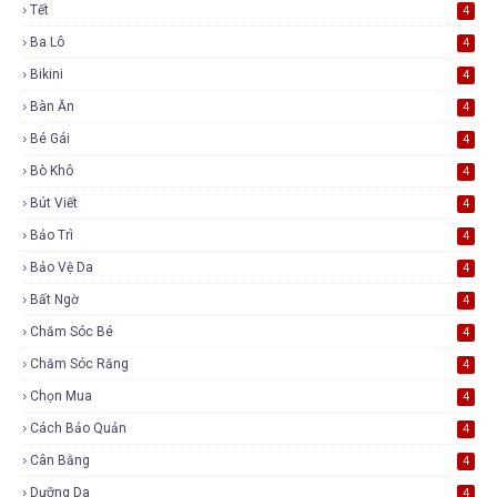
Tết
4
Ba Lô
4
Bikini
4
Bàn Ăn
4
Bé Gái
4
Bò Khô
4
Bút Viết
4
Bảo Trì
4
Bảo Vệ Da
4
Bất Ngờ
4
Chăm Sóc Bé
4
Chăm Sóc Răng
4
Chọn Mua
4
Cách Bảo Quản
4
Cân Bằng
4
Dưỡng Da
4