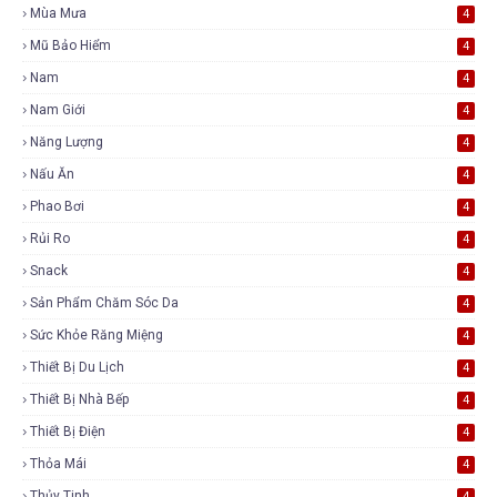
Mùa Mưa
4
Mũ Bảo Hiểm
4
Nam
4
Nam Giới
4
Năng Lượng
4
Nấu Ăn
4
Phao Bơi
4
Rủi Ro
4
Snack
4
Sản Phẩm Chăm Sóc Da
4
Sức Khỏe Răng Miệng
4
Thiết Bị Du Lịch
4
Thiết Bị Nhà Bếp
4
Thiết Bị Điện
4
Thỏa Mái
4
Thủy Tinh
4