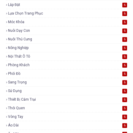
Lắp Đặt
6
Lựa Chọn Trang Phục
6
Móc Khóa
6
Nuôi Dạy Con
6
Nuôi Thú Cưng
6
Nông Nghiệp
6
Nội Thất Ô Tô
6
Phòng Khách
6
Phối Đồ
6
Sang Trọng
6
Sử Dụng
6
Thiết Bị Cắm Trại
6
Thói Quen
6
Vòng Tay
6
Áo Dài
6