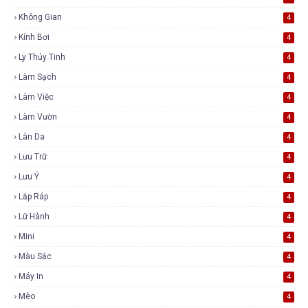
Không Gian
4
Kính Bơi
4
Ly Thủy Tinh
4
Làm Sạch
4
Làm Việc
4
Làm Vườn
4
Làn Da
4
Lưu Trữ
4
Lưu Ý
4
Lắp Ráp
4
Lữ Hành
4
Mini
4
Màu Sắc
4
Máy In
4
Mèo
4