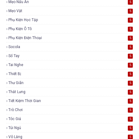
Mẹo Nấu Ăn
5
Mẹo Vặt
5
Phụ Kiện Học Tập
5
Phụ Kiện Ô Tô
5
Phụ Kiện Điện Thoại
5
Socola
5
Sổ Tay
5
Tai Nghe
5
Thiết Bị
5
Thư Giãn
5
Thắt Lưng
5
Tiết Kiệm Thời Gian
5
Trò Chơi
5
Tóc Giả
5
Túi Ngủ
5
Vô Lăng
5