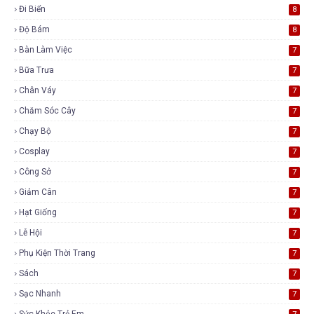
Đi Biển
8
Độ Bám
8
Bàn Làm Việc
7
Bữa Trưa
7
Chân Váy
7
Chăm Sóc Cây
7
Chạy Bộ
7
Cosplay
7
Công Sở
7
Giảm Cân
7
Hạt Giống
7
Lễ Hội
7
Phụ Kiện Thời Trang
7
Sách
7
Sạc Nhanh
7
Sức Khỏe Trẻ Em