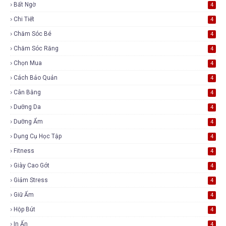
Bất Ngờ
4
Chi Tiết
4
Chăm Sóc Bé
4
Chăm Sóc Răng
4
Chọn Mua
4
Cách Bảo Quản
4
Cân Bằng
4
Dưỡng Da
4
Dưỡng Ẩm
4
Dụng Cụ Học Tập
4
Fitness
4
Giày Cao Gót
4
Giảm Stress
4
Giữ Ấm
4
Hộp Bút
4
In Ấn
4