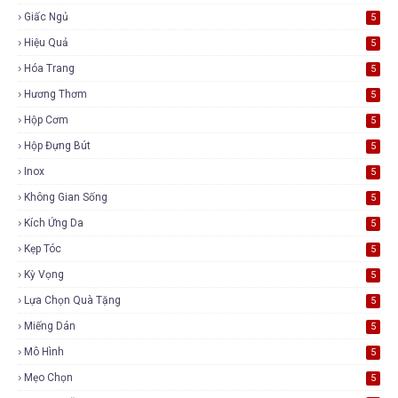
Giấc Ngủ
5
Hiệu Quả
5
Hóa Trang
5
Hương Thơm
5
Hộp Cơm
5
Hộp Đựng Bút
5
Inox
5
Không Gian Sống
5
Kích Ứng Da
5
Kẹp Tóc
5
Kỳ Vọng
5
Lựa Chọn Quà Tặng
5
Miếng Dán
5
Mô Hình
5
Mẹo Chọn
5