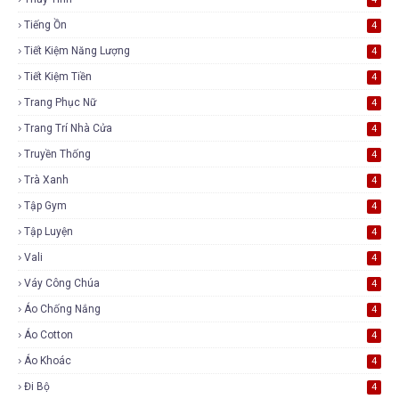
Tiếng Ồn
4
Tiết Kiệm Năng Lượng
4
Tiết Kiệm Tiền
4
Trang Phục Nữ
4
Trang Trí Nhà Cửa
4
Truyền Thống
4
Trà Xanh
4
Tập Gym
4
Tập Luyện
4
Vali
4
Váy Công Chúa
4
Áo Chống Nắng
4
Áo Cotton
4
Áo Khoác
4
Đi Bộ
4