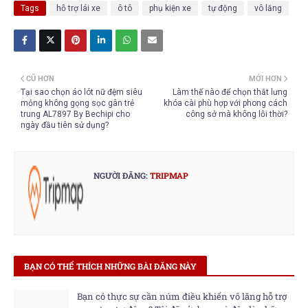
Tags
hỗ trợ lái xe
ô tô
phụ kiện xe
tự động
vô lăng
CŨ HƠN
MỚI HƠN
Tại sao chọn áo lót nữ đệm siêu
Làm thế nào để chọn thắt lưng
mỏng không gọng sọc gân trẻ
khóa cài phù hợp với phong cách
trung AL7897 By Bechipi cho
công sở mà không lỗi thời?
ngày đầu tiên sử dụng?
NGƯỜI ĐĂNG:
TRIPMAP
BẠN CÓ THỂ THÍCH NHỮNG BÀI ĐĂNG NÀY
Bạn có thực sự cần núm điều khiển vô lăng hỗ trợ