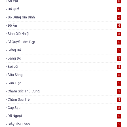
Ăn Vặt
6
Đá Quý
6
Đồ Dùng Gia Đình
6
Đồ Ăn
6
Bình Giữ Nhiệt
5
Bí Quyết Làm Đẹp
5
Bóng Đá
5
Băng Đô
5
Bơi Lội
5
Bữa Sáng
5
Bữa Tiệc
5
Chăm Sóc Thú Cưng
5
Chăm Sóc Trẻ
5
Cáp Sạc
5
Dã Ngoại
5
Giày Thể Thao
5