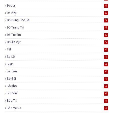
Đécor
5
Đồ Bếp
5
Đồ Dùng Cho Bé
5
Đồ Trang Trí
5
Đồ Trẻ Em
5
Đồ Ăn Vặt
5
Tết
4
Ba Lô
4
Bikini
4
Bàn Ăn
4
Bé Gái
4
Bò Khô
4
Bút Viết
4
Bảo Trì
4
Bảo Vệ Da
4