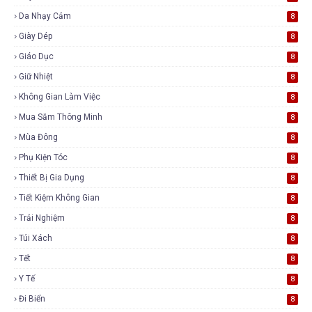
Da Nhạy Cảm
8
Giày Dép
8
Giáo Dục
8
Giữ Nhiệt
8
Không Gian Làm Việc
8
Mua Sắm Thông Minh
8
Mùa Đông
8
Phụ Kiện Tóc
8
Thiết Bị Gia Dụng
8
Tiết Kiệm Không Gian
8
Trải Nghiệm
8
Túi Xách
8
Tết
8
Y Tế
8
Đi Biển
8