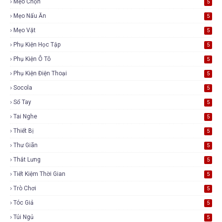
Mẹo Chọn
5
Mẹo Nấu Ăn
5
Mẹo Vặt
5
Phụ Kiện Học Tập
5
Phụ Kiện Ô Tô
5
Phụ Kiện Điện Thoại
5
Socola
5
Sổ Tay
5
Tai Nghe
5
Thiết Bị
5
Thư Giãn
5
Thắt Lưng
5
Tiết Kiệm Thời Gian
5
Trò Chơi
5
Tóc Giả
5
Túi Ngủ
5