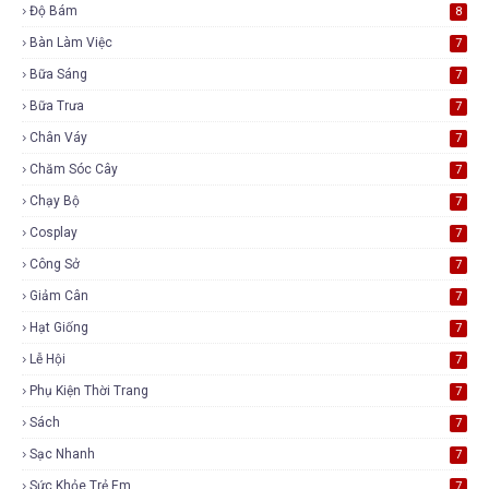
Độ Bám
8
Bàn Làm Việc
7
Bữa Sáng
7
Bữa Trưa
7
Chân Váy
7
Chăm Sóc Cây
7
Chạy Bộ
7
Cosplay
7
Công Sở
7
Giảm Cân
7
Hạt Giống
7
Lễ Hội
7
Phụ Kiện Thời Trang
7
Sách
7
Sạc Nhanh
7
Sức Khỏe Trẻ Em
7