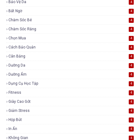
Bảo Vệ Da
4
Bất Ngờ
4
Chăm Sóc Bé
4
Chăm Sóc Răng
4
Chọn Mua
4
Cách Bảo Quản
4
Cân Bằng
4
Dưỡng Da
4
Dưỡng Ẩm
4
Dụng Cụ Học Tập
4
Fitness
4
Giày Cao Gót
4
Giảm Stress
4
Hộp Bút
4
In Ấn
4
Không Gian
4