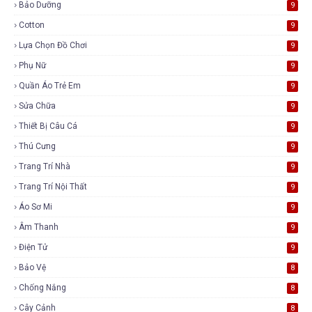
Bảo Dưỡng
9
Cotton
9
Lựa Chọn Đồ Chơi
9
Phụ Nữ
9
Quần Áo Trẻ Em
9
Sửa Chữa
9
Thiết Bị Câu Cá
9
Thú Cưng
9
Trang Trí Nhà
9
Trang Trí Nội Thất
9
Áo Sơ Mi
9
Âm Thanh
9
Điện Tử
9
Bảo Vệ
8
Chống Nắng
8
Cây Cảnh
8