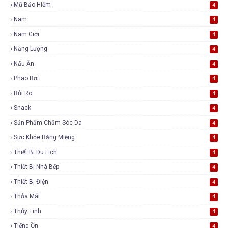
Mũ Bảo Hiểm
4
Nam
4
Nam Giới
4
Năng Lượng
4
Nấu Ăn
4
Phao Bơi
4
Rủi Ro
4
Snack
4
Sản Phẩm Chăm Sóc Da
4
Sức Khỏe Răng Miệng
4
Thiết Bị Du Lịch
4
Thiết Bị Nhà Bếp
4
Thiết Bị Điện
4
Thỏa Mái
4
Thủy Tinh
4
Tiếng Ồn
4