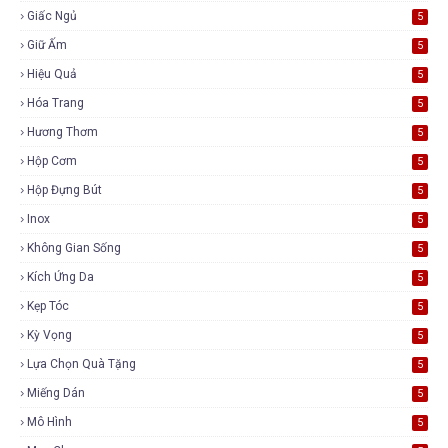
Giấc Ngủ
5
Giữ Ấm
5
Hiệu Quả
5
Hóa Trang
5
Hương Thơm
5
Hộp Cơm
5
Hộp Đựng Bút
5
Inox
5
Không Gian Sống
5
Kích Ứng Da
5
Kẹp Tóc
5
Kỳ Vọng
5
Lựa Chọn Quà Tặng
5
Miếng Dán
5
Mô Hình
5