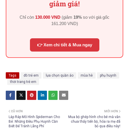
giảm giá!
Chỉ còn
130.000 VND
(giảm
19%
so với giá gốc
161.200 VND
)
👉 Xem chi tiết & Mua ngay
Tags
đồ trẻ em
lựa chọn quần áo
mùa hè
phụ huynh
thời trang trẻ em
CŨ HƠN
MỚI HƠN
Lắp Ráp Mô Hình Spiderman Cho
Mua bộ ghép hình cho bé mà vẫn
Bé: Những Điều Phụ Huynh Cần
chưa thấy tiến bộ, hóa ra mẹ đã
Biết Để Tránh Lãng Phí
bỏ qua điều này!