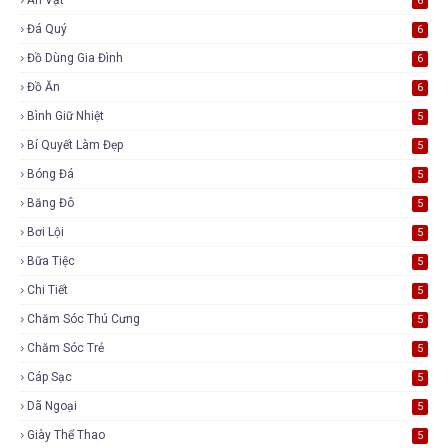
6
Đá Quý
6
Đồ Dùng Gia Đình
6
Đồ Ăn
6
Bình Giữ Nhiệt
5
Bí Quyết Làm Đẹp
5
Bóng Đá
5
Băng Đô
5
Bơi Lội
5
Bữa Tiệc
5
Chi Tiết
5
Chăm Sóc Thú Cưng
5
Chăm Sóc Trẻ
5
Cáp Sạc
5
Dã Ngoại
5
Giày Thể Thao
5