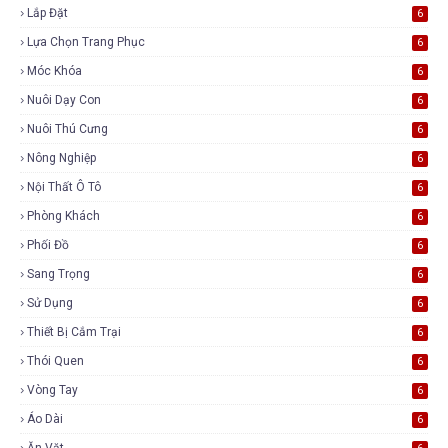
Lắp Đặt
6
Lựa Chọn Trang Phục
6
Móc Khóa
6
Nuôi Dạy Con
6
Nuôi Thú Cưng
6
Nông Nghiệp
6
Nội Thất Ô Tô
6
Phòng Khách
6
Phối Đồ
6
Sang Trọng
6
Sử Dụng
6
Thiết Bị Cắm Trại
6
Thói Quen
6
Vòng Tay
6
Áo Dài
6
Ăn Vặt