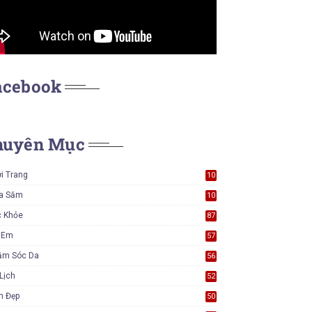
acebook
huyên Mục
i Trang
10
7
a Sắm
10
5
c Khỏe
87
ẻ Em
57
ăm Sóc Da
56
Lịch
52
m Đẹp
50