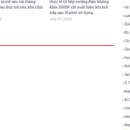
 mượt sau vài tháng
thực tế từ bếp nướng điện không
lau dọn trở nên khó chịu
khói 1500W chỉ xuất hiện khi mở
Vệ 
nắp sau 30 phút sử dụng
Lự
6
July 21, 2026
Qu
Đồ 
Cà
Cắ
Họ
Ki
Sa
Ô 
Điệ
Bí 
Cô
Hàn
Ma