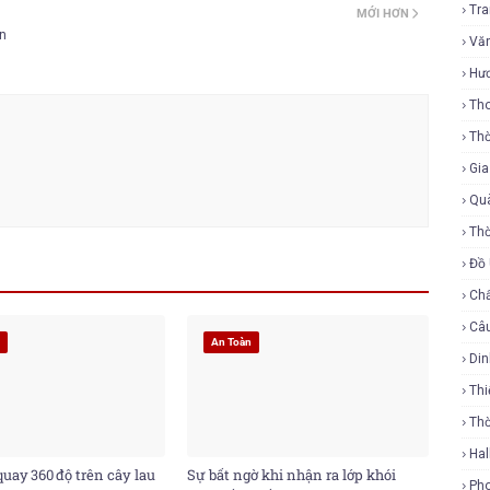
Tr
MỚI HƠN
ọn
Vă
Hư
Tho
Thờ
Gi
Qu
Thờ
Đồ
Ch
Câ
g
An Toàn
Di
Thi
Th
Ha
uay 360 độ trên cây lau
Sự bất ngờ khi nhận ra lớp khói
Ph