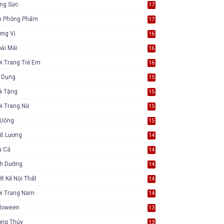
ang Sức
17
n Phòng Phẩm
17
ơng Vị
16
ải Mái
16
i Trang Trẻ Em
16
a Dụng
15
à Tặng
15
i Trang Nữ
15
 Uống
15
ất Lượng
14
u Cá
14
nh Dưỡng
14
ết Kế Nội Thất
14
ời Trang Nam
14
lloween
13
ong Thủy
13