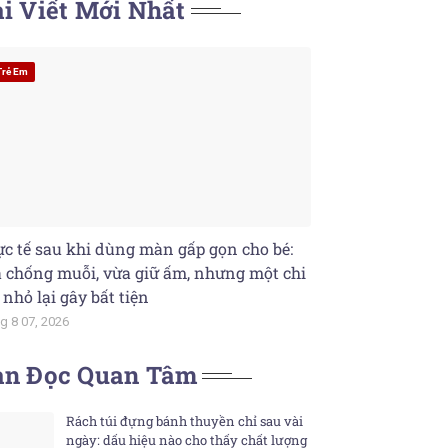
i Viết Mới Nhất
Trẻ Em
c tế sau khi dùng màn gấp gọn cho bé:
 chống muỗi, vừa giữ ấm, nhưng một chi
t nhỏ lại gây bất tiện
g 8 07, 2026
ạn Đọc Quan Tâm
Rách túi đựng bánh thuyền chỉ sau vài
ngày: dấu hiệu nào cho thấy chất lượng