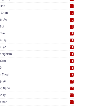
Sinh
13
a Chọn
12
ần Áo
12
Bơi
12
 Phê
11
m Trại
11
c Tập
11
nh Nghiệm
11
i Lầm
11
Tô
11
n Thoại
11
Quyết
10
ng Nghệ
10
h Lý
10
y Mắn
10