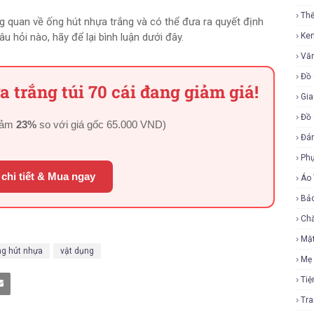
Th
ng quan về ống hút nhựa trắng và có thể đưa ra quyết định
u hỏi nào, hãy để lại bình luận dưới đây.
Ke
Vă
Đồ 
 trắng túi 70 cái đang giảm giá!
Gia
Đồ 
iảm
23%
so với giá gốc
65.000 VND
)
Đá
Ph
chi tiết & Mua ngay
Áo
Bả
Ch
Mặ
ng hút nhựa
vật dụng
Mẹ
Tiệ
Tr