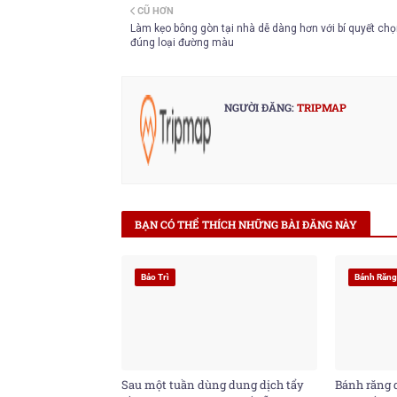
CŨ HƠN
er
Làm kẹo bông gòn tại nhà dễ dàng hơn với bí quyết ch
đúng loại đường màu
NGƯỜI ĐĂNG:
TRIPMAP
BẠN CÓ THỂ THÍCH NHỮNG BÀI ĐĂNG NÀY
Bảo Trì
Bánh Răn
Sau một tuần dùng dung dịch tẩy
Bánh răng q