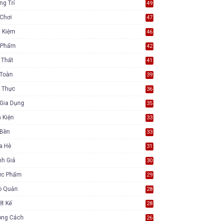
ng Trí
49
Chơi
47
t Kiệm
46
 Phẩm
42
 Thất
41
 Toàn
39
 Thực
36
Gia Dụng
35
 Kiện
33
 Bền
33
a Hè
31
nh Giá
30
ực Phẩm
29
o Quản
28
ết Kế
28
ong Cách
26