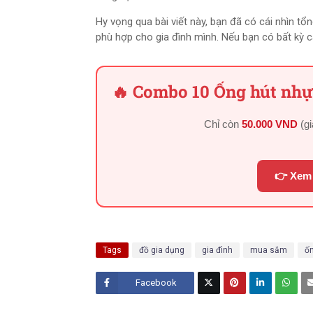
Hy vọng qua bài viết này, bạn đã có cái nhìn tổ
phù hợp cho gia đình mình. Nếu bạn có bất kỳ câ
🔥 Combo 10 Ống hút nhựa
Chỉ còn
50.000 VND
(g
👉 Xem 
Tags
đồ gia dụng
gia đình
mua sắm
ố
Facebook
Twitt