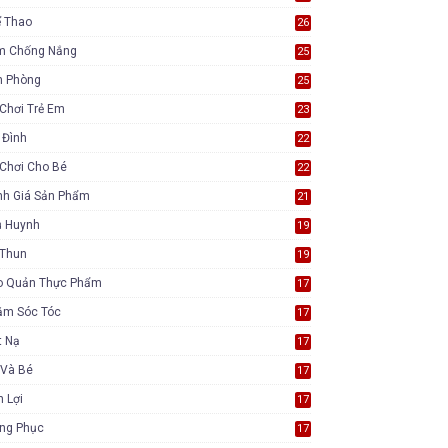
ể Thao
26
m Chống Nắng
25
n Phòng
25
Chơi Trẻ Em
23
 Đình
22
Chơi Cho Bé
22
nh Giá Sản Phẩm
21
ụ Huynh
19
 Thun
19
o Quản Thực Phẩm
17
ăm Sóc Tóc
17
t Nạ
17
 Và Bé
17
n Lợi
17
ang Phục
17