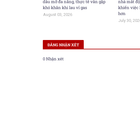
dầu mỡ đa năng, thực tế vẫn gặp
nhà mất độ
khó khăn khi lau vỉ gas
khiến việc 
hơn
August 03, 2026
July 30, 202
ĐĂNG NHẬN XÉT
0 Nhận xét