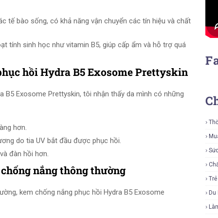
c tế bào sống, có khả năng vận chuyển các tín hiệu và chất
 tính sinh học như vitamin B5, giúp cấp ẩm và hỗ trợ quá
F
hục hồi Hydra B5 Exosome Prettyskin
a B5 Exosome Prettyskin, tôi nhận thấy da mình có những
C
Thờ
àng hơn.
Mu
ương do tia UV bắt đầu được phục hồi.
Sứ
và đàn hồi hơn.
Ch
 chống nắng thông thường
Tr
hường, kem chống nắng phục hồi Hydra B5 Exosome
Du 
Là