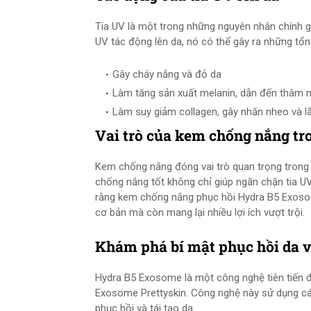
Tia UV là một trong những nguyên nhân chính g
UV tác động lên da, nó có thể gây ra những tổ
Gây cháy nắng và đỏ da
Làm tăng sản xuất melanin, dẫn đến thâm
Làm suy giảm collagen, gây nhăn nheo và l
Vai trò của kem chống nắng tro
Kem chống nắng đóng vai trò quan trọng trong 
chống nắng tốt không chỉ giúp ngăn chặn tia UV
rằng kem chống nắng phục hồi Hydra B5 Exoso
cơ bản mà còn mang lại nhiều lợi ích vượt trội.
Khám phá bí mật phục hồi da 
Hydra B5 Exosome là một công nghệ tiên tiến 
Exosome Prettyskin. Công nghệ này sử dụng cá
phục hồi và tái tạo da.