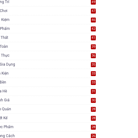
ng Trí
49
Chơi
47
t Kiệm
46
 Phẩm
42
 Thất
41
 Toàn
39
 Thực
36
Gia Dụng
35
 Kiện
33
 Bền
33
a Hè
31
nh Giá
30
o Quản
28
ết Kế
28
ực Phẩm
28
ong Cách
26