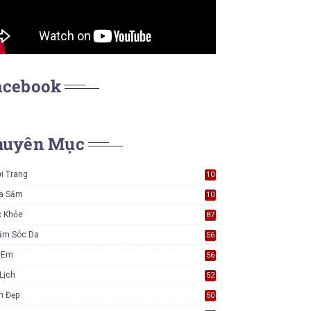
acebook
huyên Mục
i Trang
10
7
a Sắm
10
5
c Khỏe
87
ăm Sóc Da
56
ẻ Em
56
Lịch
52
m Đẹp
50