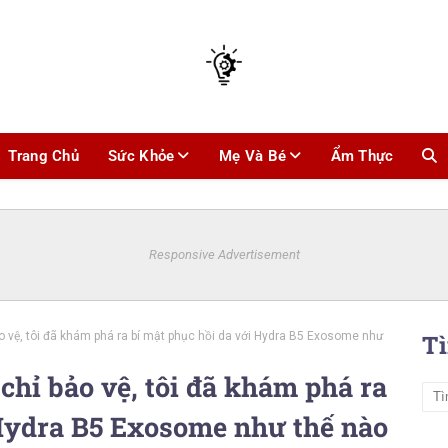
Trang Chủ
Sức Khỏe
Mẹ Và Bé
Ẩm Thực
Responsive Advertisement
vệ, tôi đã khám phá ra bí mật phục hồi da với Hydra B5 Exosome như
T
hỉ bảo vệ, tôi đã khám phá ra
 Hydra B5 Exosome như thế nào