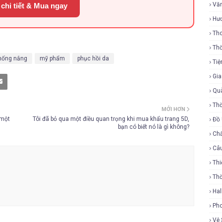
Vă
chi tiết & Mua ngay
Hư
Tho
Thờ
hống nắng
mỹ phẩm
phục hồi da
Tiệ
Gi
Qu
Thờ
MỚI HƠN
 một
Tôi đã bỏ qua một điều quan trọng khi mua khẩu trang 5D,
Đồ
bạn có biết nó là gì không?
Ch
Câ
Thi
Th
Ha
Ph
Vệ 