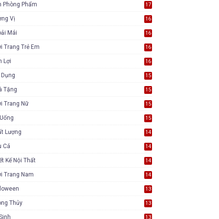
n Phòng Phẩm
17
ơng Vị
16
ải Mái
16
i Trang Trẻ Em
16
n Lợi
16
a Dụng
15
à Tặng
15
i Trang Nữ
15
 Uống
15
ất Lượng
14
u Cá
14
ết Kế Nội Thất
14
ời Trang Nam
14
lloween
13
ong Thủy
13
Sinh
13