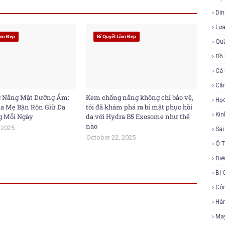
Di
Lự
Làm Đẹp
Bí Quyết Làm Đẹp
Qu
Đồ 
Cà
Cắ
 Nắng Mặt Dưỡng Ẩm:
Kem chống nắng không chỉ bảo vệ,
Họ
ủa Mẹ Bận Rộn Giữ Da
tôi đã khám phá ra bí mật phục hồi
Ki
g Mỗi Ngày
da với Hydra B5 Exosome như thế
nào
 2025
Sa
October 22, 2025
Ô 
Điệ
Bí 
Cô
Hàn
Ma