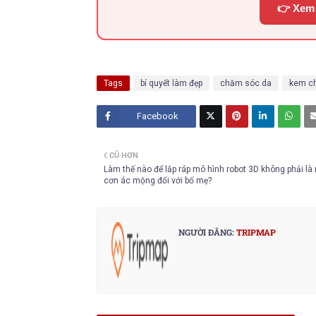
👉 Xem 
Tags
bí quyết làm đẹp
chăm sóc da
kem c
Facebook
Twitt
CŨ HƠN
er
Làm thế nào để lắp ráp mô hình robot 3D không phải là
cơn ác mộng đối với bố mẹ?
NGƯỜI ĐĂNG:
TRIPMAP