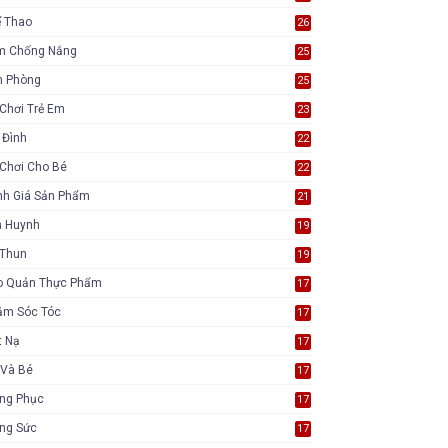
ể Thao
26
m Chống Nắng
25
n Phòng
25
Chơi Trẻ Em
23
 Đình
22
Chơi Cho Bé
22
nh Giá Sản Phẩm
21
ụ Huynh
19
 Thun
19
o Quản Thực Phẩm
17
ăm Sóc Tóc
17
t Nạ
17
 Và Bé
17
ang Phục
17
ang Sức
17