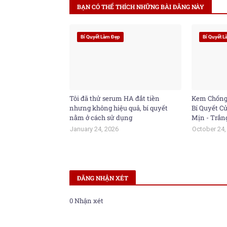
BẠN CÓ THỂ THÍCH NHỮNG BÀI ĐĂNG NÀY
Bí Quyết Làm Đẹp
Bí Quyết 
Tôi đã thử serum HA đắt tiền
Kem Chống
nhưng không hiệu quả, bí quyết
Bí Quyết C
nằm ở cách sử dụng
Mịn - Trắn
January 24, 2026
October 24,
ĐĂNG NHẬN XÉT
0 Nhận xét