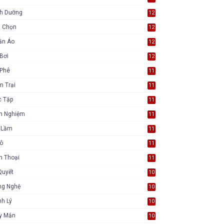
nh Dưỡng
12
a Chọn
12
ần Áo
12
Bơi
12
 Phê
11
m Trại
11
c Tập
11
nh Nghiệm
11
i Lầm
11
Tô
11
n Thoại
11
Quyết
10
ng Nghệ
10
h Lý
10
y Mắn
10