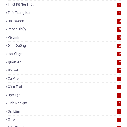
Thiết Kế Nội Thất
14
Thời Trang Nam
14
Halloween
13
Phong Thủy
13
Vệ Sinh
13
Dinh Dưỡng
12
Lựa Chọn
12
Quần Áo
12
Đồ Bơi
12
Cà Phê
11
Cắm Trại
11
Học Tập
11
Kinh Nghiệm
11
Sai Lầm
11
Ô Tô
11