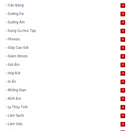
Cân Bằng
4
Dưỡng Da
4
Dưỡng Ẩm
4
Dụng Cụ Học Tập
4
Fitness
4
Giày Cao Gót
4
Giảm Stress
4
Giữ Ấm
4
Hộp Bút
4
In Ấn
4
Không Gian
4
Kính Bơi
4
Ly Thủy Tinh
4
Làm Sạch
4
Làm Việc
4