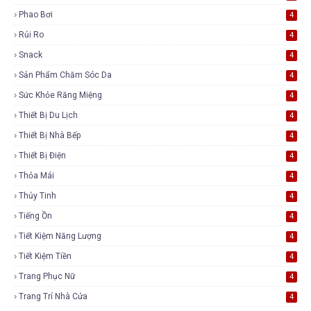
Phao Bơi
4
Rủi Ro
4
Snack
4
Sản Phẩm Chăm Sóc Da
4
Sức Khỏe Răng Miệng
4
Thiết Bị Du Lịch
4
Thiết Bị Nhà Bếp
4
Thiết Bị Điện
4
Thỏa Mái
4
Thủy Tinh
4
Tiếng Ồn
4
Tiết Kiệm Năng Lượng
4
Tiết Kiệm Tiền
4
Trang Phục Nữ
4
Trang Trí Nhà Cửa
4