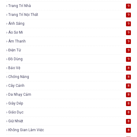
Trang Trí Nhà
9
Trang Trí Nội Thất
9
Ánh Sáng
9
Áo Sơ Mi
9
Âm Thanh
9
Điện Tử
9
Đồ Dùng
9
Bảo Vệ
8
Chống Nắng
8
Cây Cảnh
8
Da Nhạy Cảm
8
Giày Dép
8
Giáo Dục
8
Giữ Nhiệt
8
Không Gian Làm Việc
8