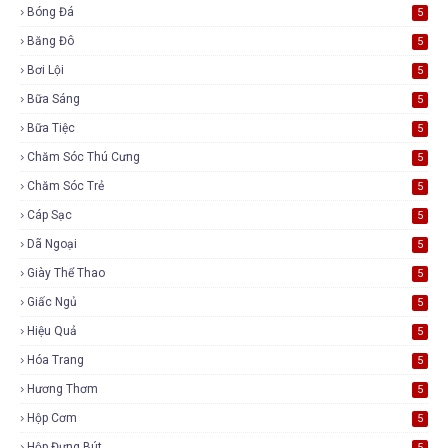
Bóng Đá
5
Băng Đô
5
Bơi Lội
5
Bữa Sáng
5
Bữa Tiệc
5
Chăm Sóc Thú Cưng
5
Chăm Sóc Trẻ
5
Cáp Sạc
5
Dã Ngoại
5
Giày Thể Thao
5
Giấc Ngủ
5
Hiệu Quả
5
Hóa Trang
5
Hương Thơm
5
Hộp Cơm
5
Hộp Đựng Bút
5