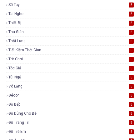
Sổ Tay
5
Tai Nghe
5
Thiết Bị
5
Thư Giãn
5
Thắt Lưng
5
Tiết Kiệm Thời Gian
5
Trò Chơi
5
Tóc Giả
5
Túi Ngủ
5
Vô Lăng
5
Đécor
5
Đồ Bếp
5
Đồ Dùng Cho Bé
5
Đồ Trang Trí
5
Đồ Trẻ Em
5