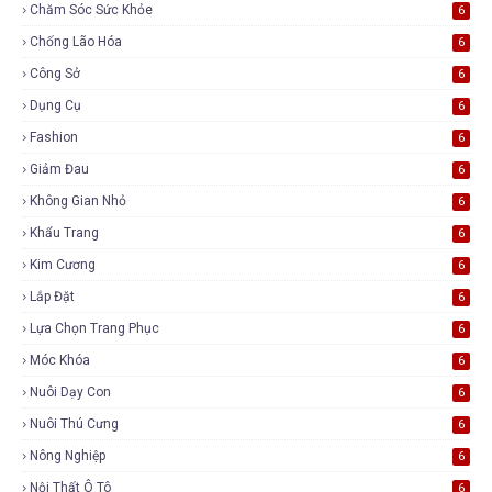
Chăm Sóc Sức Khỏe
6
Chống Lão Hóa
6
Công Sở
6
Dụng Cụ
6
Fashion
6
Giảm Đau
6
Không Gian Nhỏ
6
Khẩu Trang
6
Kim Cương
6
Lắp Đặt
6
Lựa Chọn Trang Phục
6
Móc Khóa
6
Nuôi Dạy Con
6
Nuôi Thú Cưng
6
Nông Nghiệp
6
Nội Thất Ô Tô
6