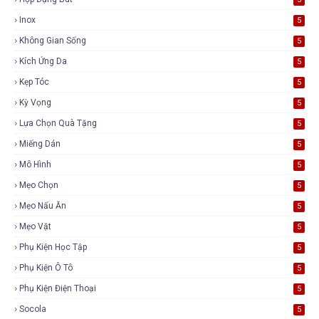
Inox
5
Không Gian Sống
5
Kích Ứng Da
5
Kẹp Tóc
5
Kỳ Vọng
5
Lựa Chọn Quà Tặng
5
Miếng Dán
5
Mô Hình
5
Mẹo Chọn
5
Mẹo Nấu Ăn
5
Mẹo Vặt
5
Phụ Kiện Học Tập
5
Phụ Kiện Ô Tô
5
Phụ Kiện Điện Thoại
5
Socola
5