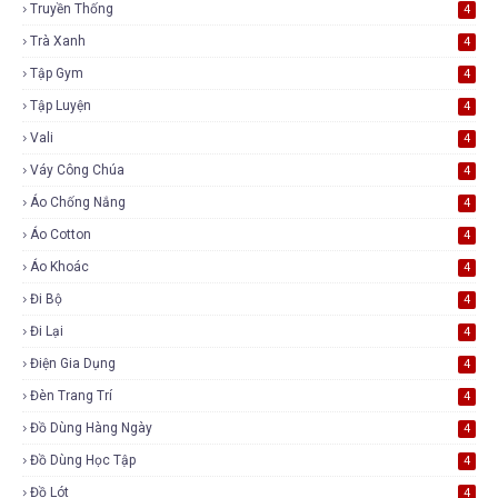
Truyền Thống
4
Trà Xanh
4
Tập Gym
4
Tập Luyện
4
Vali
4
Váy Công Chúa
4
Áo Chống Nắng
4
Áo Cotton
4
Áo Khoác
4
Đi Bộ
4
Đi Lại
4
Điện Gia Dụng
4
Đèn Trang Trí
4
Đồ Dùng Hàng Ngày
4
Đồ Dùng Học Tập
4
Đồ Lót
4