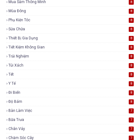
Mua Sắm Thông Minh
8
Mùa Đông
8
Phụ Kiện Tóc
8
Sửa Chữa
8
Thiết Bị Gia Dụng
8
Tiết Kiệm Không Gian
8
Trải Nghiệm
8
Túi Xách
8
Tết
8
Y Tế
8
Đi Biển
8
Độ Bám
8
Bàn Làm Việc
7
Bữa Trưa
7
Chân Váy
7
Chăm Sóc Cây
7