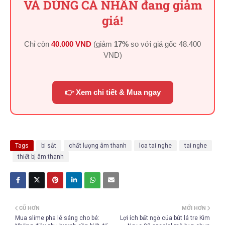
VÀ DÙNG CÁ NHÂN đang giảm
giá!
Chỉ còn
40.000 VND
(giảm
17%
so với giá gốc
48.400
VND
)
👉 Xem chi tiết & Mua ngay
Tags
bi sắt
chất lượng âm thanh
loa tai nghe
tai nghe
thiết bị âm thanh
CŨ HƠN
MỚI HƠN
Mua slime pha lê sáng cho bé:
Lợi ích bất ngờ của bút lá tre Kim