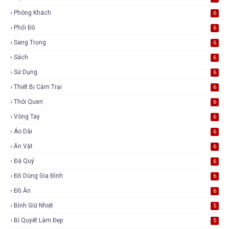
Phòng Khách
6
Phối Đồ
6
Sang Trọng
6
Sách
6
Sử Dụng
6
Thiết Bị Cắm Trại
6
Thói Quen
6
Vòng Tay
6
Áo Dài
6
Ăn Vặt
6
Đá Quý
6
Đồ Dùng Gia Đình
6
Đồ Ăn
6
Bình Giữ Nhiệt
5
Bí Quyết Làm Đẹp
5