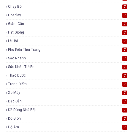
Chạy Bộ
7
Cosplay
7
Giảm Cân
7
Hạt Giống
7
Lễ Hội
7
Phụ Kiện Thời Trang
7
Sạc Nhanh
7
Sức Khỏe Trẻ Em
7
Thảo Dược
7
Trang Điểm
7
Xe Máy
7
Đặc Sản
7
Đồ Dùng Nhà Bếp
7
Độ Giòn
7
Độ Ẩm
7