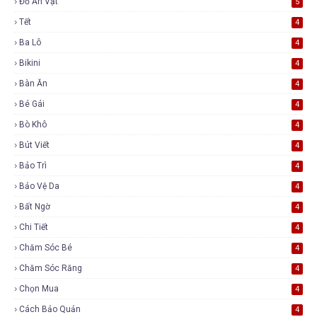
Đồ Ăn Vặt
5
Tết
4
Ba Lô
4
Bikini
4
Bàn Ăn
4
Bé Gái
4
Bò Khô
4
Bút Viết
4
Bảo Trì
4
Bảo Vệ Da
4
Bất Ngờ
4
Chi Tiết
4
Chăm Sóc Bé
4
Chăm Sóc Răng
4
Chọn Mua
4
Cách Bảo Quản
4