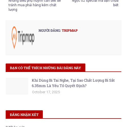
Những điều phụ huynh cần biết để
Ngọc 02 special mà bạn chưa
tránh mua phải hàng kém chất
biết
lượng
NGƯỜI ĐĂNG:
TRIPMAP
BẠN CÓ THỂ THÍCH NHỮNG BÀI ĐĂNG NÀY
Khi Dùng Bi Tai Nghe, Tại Sao Chất Lượng Bi Sắt
6.35mm Là Yếu Tố Quyết Định?
October 17, 2025
ĐĂNG NHẬN XÉT