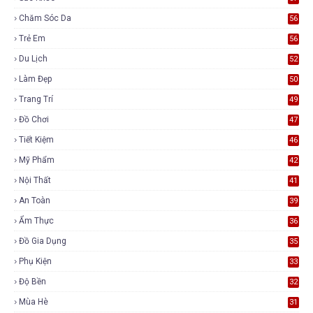
Chăm Sóc Da
56
Trẻ Em
56
Du Lịch
52
Làm Đẹp
50
Trang Trí
49
Đồ Chơi
47
Tiết Kiệm
46
Mỹ Phẩm
42
Nội Thất
41
An Toàn
39
Ẩm Thực
36
Đồ Gia Dụng
35
Phụ Kiện
33
Độ Bền
32
Mùa Hè
31