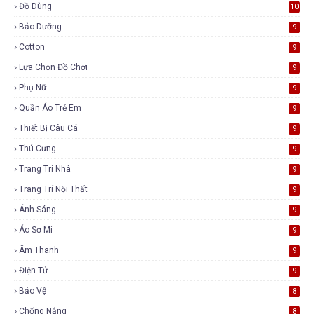
Đồ Dùng
10
Bảo Dưỡng
9
Cotton
9
Lựa Chọn Đồ Chơi
9
Phụ Nữ
9
Quần Áo Trẻ Em
9
Thiết Bị Câu Cá
9
Thú Cưng
9
Trang Trí Nhà
9
Trang Trí Nội Thất
9
Ánh Sáng
9
Áo Sơ Mi
9
Âm Thanh
9
Điện Tử
9
Bảo Vệ
8
Chống Nắng
8