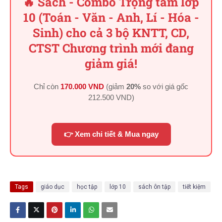
🔥 Sách - Combo Trọng tâm lớp
10 (Toán - Văn - Anh, Lí - Hóa -
Sinh) cho cả 3 bộ KNTT, CD,
CTST Chương trình mới đang
giảm giá!
Chỉ còn
170.000 VND
(giảm
20%
so với giá gốc
212.500 VND
)
👉 Xem chi tiết & Mua ngay
Tags
giáo dục
học tập
lớp 10
sách ôn tập
tiết kiệm