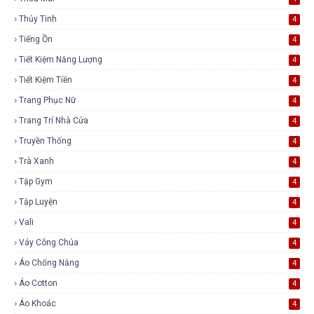
Thủy Tinh
4
Tiếng Ồn
4
Tiết Kiệm Năng Lượng
4
Tiết Kiệm Tiền
4
Trang Phục Nữ
4
Trang Trí Nhà Cửa
4
Truyền Thống
4
Trà Xanh
4
Tập Gym
4
Tập Luyện
4
Vali
4
Váy Công Chúa
4
Áo Chống Nắng
4
Áo Cotton
4
Áo Khoác
4