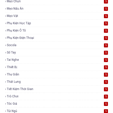
Mẹo Chọn
5
Mẹo Nấu Ăn
5
Mẹo Vặt
5
Phụ Kiện Học Tập
5
Phụ Kiện Ô Tô
5
Phụ Kiện Điện Thoại
5
Socola
5
Sổ Tay
5
Tai Nghe
5
Thiết Bị
5
Thư Giãn
5
Thắt Lưng
5
Tiết Kiệm Thời Gian
5
Trò Chơi
5
Tóc Giả
5
Túi Ngủ
5