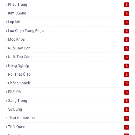
Khẩu Trang
6
Kim Cương
6
Lắp Đặt
6
Lựa Chọn Trang Phục
6
Móc Khóa
6
Nuôi Dạy Con
6
Nuôi Thú Cưng
6
Nông Nghiệp
6
Nội Thất Ô Tô
6
Phòng Khách
6
Phối Đồ
6
Sang Trọng
6
Sử Dụng
6
Thiết Bị Cắm Trại
6
Thói Quen
6