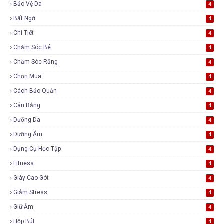
Bảo Vệ Da
4
Bất Ngờ
4
Chi Tiết
4
Chăm Sóc Bé
4
Chăm Sóc Răng
4
Chọn Mua
4
Cách Bảo Quản
4
Cân Bằng
4
Dưỡng Da
4
Dưỡng Ẩm
4
Dụng Cụ Học Tập
4
Fitness
4
Giày Cao Gót
4
Giảm Stress
4
Giữ Ấm
4
Hộp Bút
4