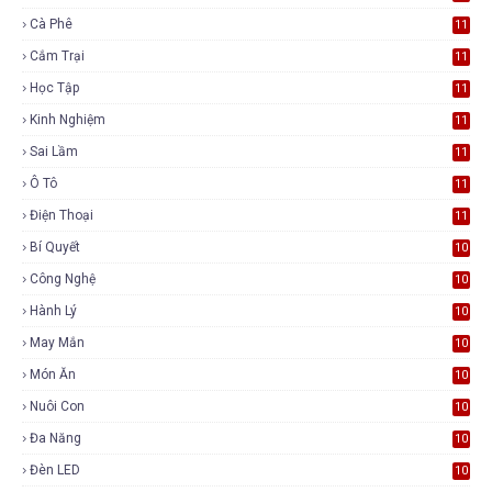
Cà Phê
11
Cắm Trại
11
Học Tập
11
Kinh Nghiệm
11
Sai Lầm
11
Ô Tô
11
Điện Thoại
11
Bí Quyết
10
Công Nghệ
10
Hành Lý
10
May Mắn
10
Món Ăn
10
Nuôi Con
10
Đa Năng
10
Đèn LED
10