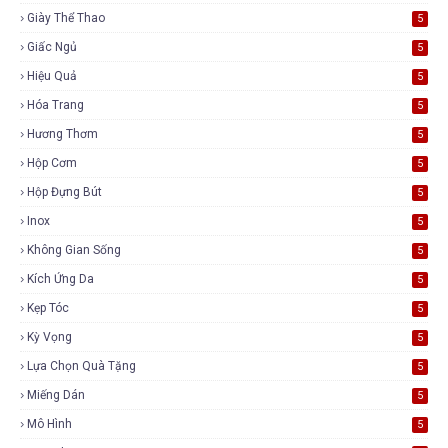
Giày Thể Thao
5
Giấc Ngủ
5
Hiệu Quả
5
Hóa Trang
5
Hương Thơm
5
Hộp Cơm
5
Hộp Đựng Bút
5
Inox
5
Không Gian Sống
5
Kích Ứng Da
5
Kẹp Tóc
5
Kỳ Vọng
5
Lựa Chọn Quà Tặng
5
Miếng Dán
5
Mô Hình
5