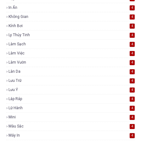
In Ấn
4
Không Gian
4
Kính Bơi
4
Ly Thủy Tinh
4
Làm Sạch
4
Làm Việc
4
Làm Vườn
4
Làn Da
4
Lưu Trữ
4
Lưu Ý
4
Lắp Ráp
4
Lữ Hành
4
Mini
4
Màu Sắc
4
Máy In
4