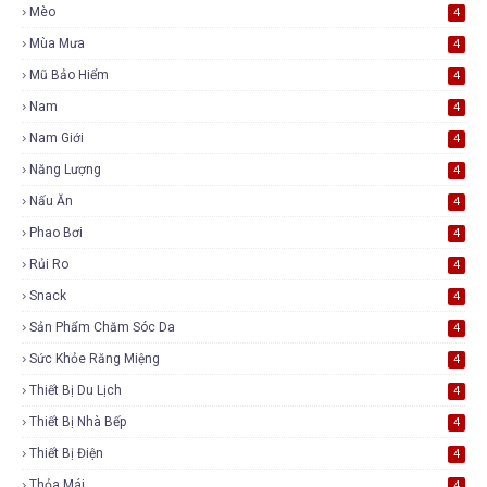
Mèo
4
Mùa Mưa
4
Mũ Bảo Hiểm
4
Nam
4
Nam Giới
4
Năng Lượng
4
Nấu Ăn
4
Phao Bơi
4
Rủi Ro
4
Snack
4
Sản Phẩm Chăm Sóc Da
4
Sức Khỏe Răng Miệng
4
Thiết Bị Du Lịch
4
Thiết Bị Nhà Bếp
4
Thiết Bị Điện
4
Thỏa Mái
4