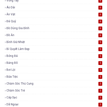
Vòng Tay
6
Áo Dài
6
Ăn Vặt
6
Đá Quý
6
Đồ Dùng Gia Đình
6
Đồ Ăn
6
Bình Giữ Nhiệt
5
Bí Quyết Làm Đẹp
5
Bóng Đá
5
Băng Đô
5
Bơi Lội
5
Bữa Tiệc
5
Chăm Sóc Thú Cưng
5
Chăm Sóc Trẻ
5
Cáp Sạc
5
Dã Ngoại
5