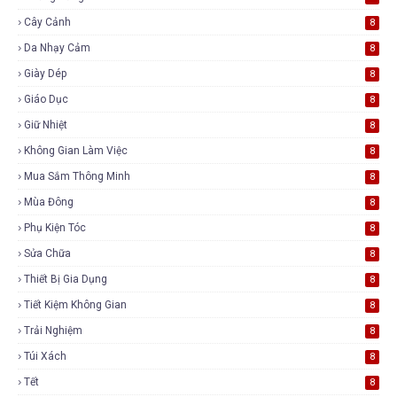
Cây Cảnh
8
Da Nhạy Cảm
8
Giày Dép
8
Giáo Dục
8
Giữ Nhiệt
8
Không Gian Làm Việc
8
Mua Sắm Thông Minh
8
Mùa Đông
8
Phụ Kiện Tóc
8
Sửa Chữa
8
Thiết Bị Gia Dụng
8
Tiết Kiệm Không Gian
8
Trải Nghiệm
8
Túi Xách
8
Tết
8