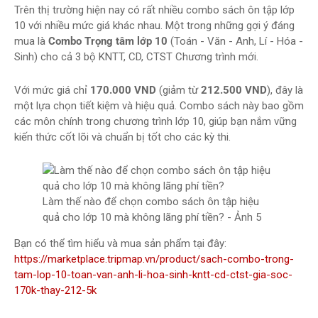
Trên thị trường hiện nay có rất nhiều combo sách ôn tập lớp
10 với nhiều mức giá khác nhau. Một trong những gợi ý đáng
mua là
Combo Trọng tâm lớp 10
(Toán - Văn - Anh, Lí - Hóa -
Sinh) cho cả 3 bộ KNTT, CD, CTST Chương trình mới.
Với mức giá chỉ
170.000 VND
(giảm từ
212.500 VND
), đây là
một lựa chọn tiết kiệm và hiệu quả. Combo sách này bao gồm
các môn chính trong chương trình lớp 10, giúp bạn nắm vững
kiến thức cốt lõi và chuẩn bị tốt cho các kỳ thi.
Làm thế nào để chọn combo sách ôn tập hiệu
quả cho lớp 10 mà không lãng phí tiền? - Ảnh 5
Bạn có thể tìm hiểu và mua sản phẩm tại đây:
https://marketplace.tripmap.vn/product/sach-combo-trong-
tam-lop-10-toan-van-anh-li-hoa-sinh-kntt-cd-ctst-gia-soc-
170k-thay-212-5k