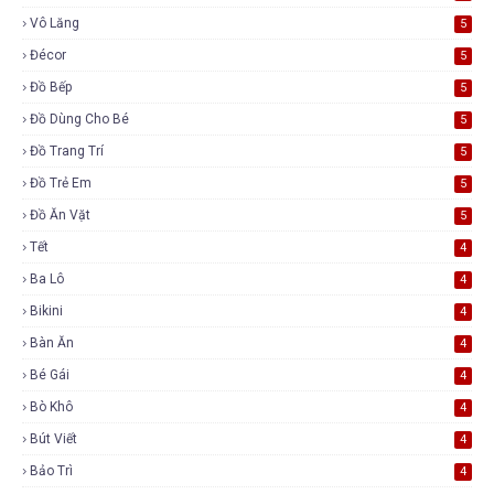
Vô Lăng
5
Đécor
5
Đồ Bếp
5
Đồ Dùng Cho Bé
5
Đồ Trang Trí
5
Đồ Trẻ Em
5
Đồ Ăn Vặt
5
Tết
4
Ba Lô
4
Bikini
4
Bàn Ăn
4
Bé Gái
4
Bò Khô
4
Bút Viết
4
Bảo Trì
4