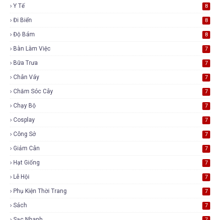
Y Tế
8
Đi Biển
8
Độ Bám
8
Bàn Làm Việc
7
Bữa Trưa
7
Chân Váy
7
Chăm Sóc Cây
7
Chạy Bộ
7
Cosplay
7
Công Sở
7
Giảm Cân
7
Hạt Giống
7
Lễ Hội
7
Phụ Kiện Thời Trang
7
Sách
7
Sạc Nhanh
7