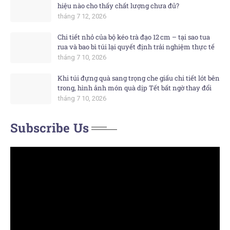
hiệu nào cho thấy chất lượng chưa đủ?
tháng 7 12, 2026
Chi tiết nhỏ của bộ kéo trà đạo 12 cm – tại sao tua
rua và bao bì túi lại quyết định trải nghiệm thực tế
tháng 7 10, 2026
Khi túi đựng quà sang trọng che giấu chi tiết lót bên
trong, hình ảnh món quà dịp Tết bất ngờ thay đổi
tháng 7 10, 2026
Subscribe Us