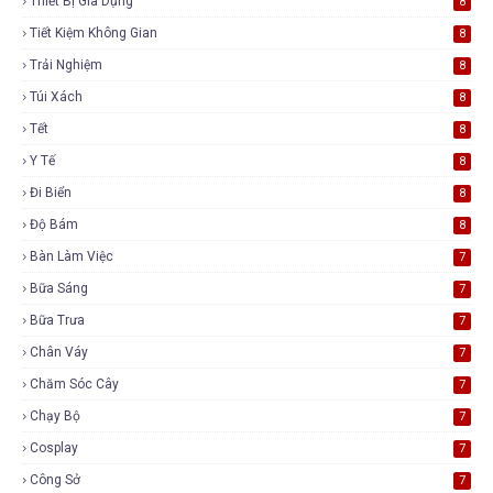
Thiết Bị Gia Dụng
8
Tiết Kiệm Không Gian
8
Trải Nghiệm
8
Túi Xách
8
Tết
8
Y Tế
8
Đi Biển
8
Độ Bám
8
Bàn Làm Việc
7
Bữa Sáng
7
Bữa Trưa
7
Chân Váy
7
Chăm Sóc Cây
7
Chạy Bộ
7
Cosplay
7
Công Sở
7