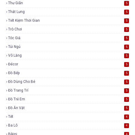
Thư Giãn
5
Thắt Lưng
5
Tiết Kiệm Thời Gian
5
Trò Chơi
5
Tóc Giả
5
Túi Ngủ
5
Vô Lăng
5
Đécor
5
Đồ Bếp
5
Đồ Dùng Cho Bé
5
Đồ Trang Trí
5
Đồ Trẻ Em
5
Đồ Ăn Vặt
5
Tết
4
Ba Lô
4
Bikini
4