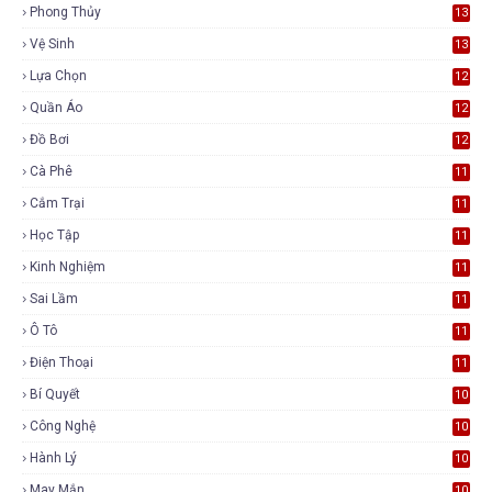
Phong Thủy
13
Vệ Sinh
13
Lựa Chọn
12
Quần Áo
12
Đồ Bơi
12
Cà Phê
11
Cắm Trại
11
Học Tập
11
Kinh Nghiệm
11
Sai Lầm
11
Ô Tô
11
Điện Thoại
11
Bí Quyết
10
Công Nghệ
10
Hành Lý
10
May Mắn
10