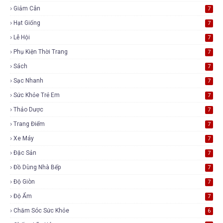
Giảm Cân
7
Hạt Giống
7
Lễ Hội
7
Phụ Kiện Thời Trang
7
Sách
7
Sạc Nhanh
7
Sức Khỏe Trẻ Em
7
Thảo Dược
7
Trang Điểm
7
Xe Máy
7
Đặc Sản
7
Đồ Dùng Nhà Bếp
7
Độ Giòn
7
Độ Ẩm
7
Chăm Sóc Sức Khỏe
6