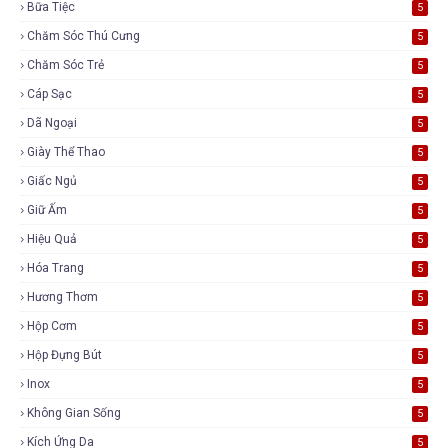
Bữa Tiệc
5
Chăm Sóc Thú Cưng
5
Chăm Sóc Trẻ
5
Cáp Sạc
5
Dã Ngoại
5
Giày Thể Thao
5
Giấc Ngủ
5
Giữ Ấm
5
Hiệu Quả
5
Hóa Trang
5
Hương Thơm
5
Hộp Cơm
5
Hộp Đựng Bút
5
Inox
5
Không Gian Sống
5
Kích Ứng Da
5