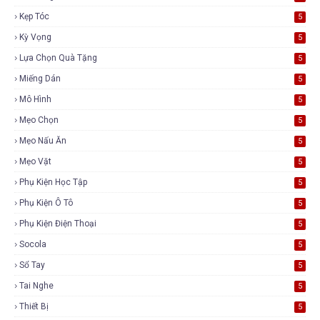
Kẹp Tóc
5
Kỳ Vọng
5
Lựa Chọn Quà Tặng
5
Miếng Dán
5
Mô Hình
5
Mẹo Chọn
5
Mẹo Nấu Ăn
5
Mẹo Vặt
5
Phụ Kiện Học Tập
5
Phụ Kiện Ô Tô
5
Phụ Kiện Điện Thoại
5
Socola
5
Sổ Tay
5
Tai Nghe
5
Thiết Bị
5