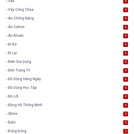
Vali
4
Váy Công Chúa
4
Áo Chống Nắng
4
Áo Cotton
4
Áo Khoác
4
Đi Bộ
4
Đi Lại
4
Điện Gia Dụng
4
Đèn Trang Trí
4
Đồ Dùng Hàng Ngày
4
Đồ Dùng Học Tập
4
Đồ Lót
4
Đồng Hồ Thông Minh
4
Slime
3
Balo
3
Bong Bóng
3