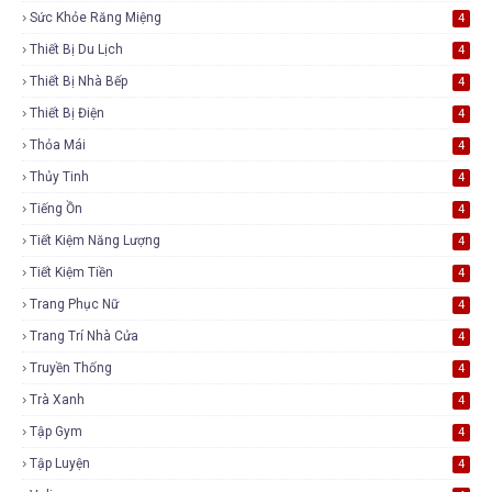
Sức Khỏe Răng Miệng
4
Thiết Bị Du Lịch
4
Thiết Bị Nhà Bếp
4
Thiết Bị Điện
4
Thỏa Mái
4
Thủy Tinh
4
Tiếng Ồn
4
Tiết Kiệm Năng Lượng
4
Tiết Kiệm Tiền
4
Trang Phục Nữ
4
Trang Trí Nhà Cửa
4
Truyền Thống
4
Trà Xanh
4
Tập Gym
4
Tập Luyện
4