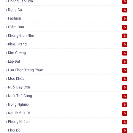
Chống Lão Hóa
6
Dụng Cụ
6
Fashion
6
Giảm Đau
6
Không Gian Nhỏ
6
Khẩu Trang
6
Kim Cương
6
Lắp Đặt
6
Lựa Chọn Trang Phục
6
Móc Khóa
6
Nuôi Dạy Con
6
Nuôi Thú Cưng
6
Nông Nghiệp
6
Nội Thất Ô Tô
6
Phòng Khách
6
Phối Đồ
6