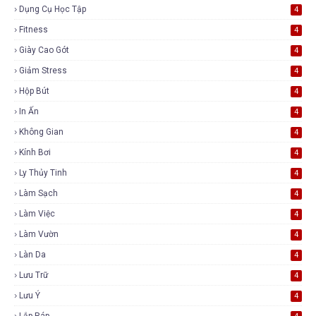
Dụng Cụ Học Tập
4
Fitness
4
Giày Cao Gót
4
Giảm Stress
4
Hộp Bút
4
In Ấn
4
Không Gian
4
Kính Bơi
4
Ly Thủy Tinh
4
Làm Sạch
4
Làm Việc
4
Làm Vườn
4
Làn Da
4
Lưu Trữ
4
Lưu Ý
4
Lắp Ráp