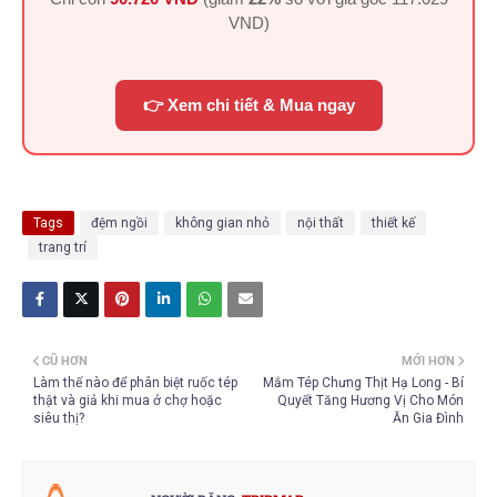
VND
)
👉 Xem chi tiết & Mua ngay
Tags
đệm ngồi
không gian nhỏ
nội thất
thiết kế
trang trí
CŨ HƠN
MỚI HƠN
Làm thế nào để phân biệt ruốc tép
Mắm Tép Chưng Thịt Hạ Long - Bí
thật và giả khi mua ở chợ hoặc
Quyết Tăng Hương Vị Cho Món
siêu thị?
Ăn Gia Đình