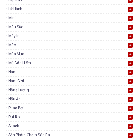
4
Lữ Hành
4
Mini
4
Màu Sắc
4
Máy In
4
Mèo
4
Mùa Mưa
4
Mũ Bảo Hiểm
4
Nam
4
Nam Giới
4
Năng Lượng
4
Nấu Ăn
4
Phao Bơi
4
Rủi Ro
4
Snack
4
Sản Phẩm Chăm Sóc Da
4