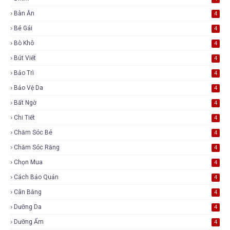
Bàn Ăn
4
Bé Gái
4
Bò Khô
4
Bút Viết
4
Bảo Trì
4
Bảo Vệ Da
4
Bất Ngờ
4
Chi Tiết
4
Chăm Sóc Bé
4
Chăm Sóc Răng
4
Chọn Mua
4
Cách Bảo Quản
4
Cân Bằng
4
Dưỡng Da
4
Dưỡng Ẩm
4