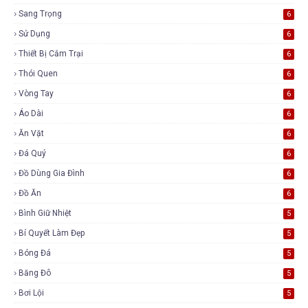
Sang Trọng
6
Sử Dụng
6
Thiết Bị Cắm Trại
6
Thói Quen
6
Vòng Tay
6
Áo Dài
6
Ăn Vặt
6
Đá Quý
6
Đồ Dùng Gia Đình
6
Đồ Ăn
6
Bình Giữ Nhiệt
5
Bí Quyết Làm Đẹp
5
Bóng Đá
5
Băng Đô
5
Bơi Lội
5