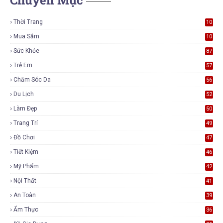
Thời Trang
10
7
Mua Sắm
10
6
Sức Khỏe
87
Trẻ Em
57
Chăm Sóc Da
56
Du Lịch
52
Làm Đẹp
50
Trang Trí
49
Đồ Chơi
47
Tiết Kiệm
46
Mỹ Phẩm
42
Nội Thất
41
An Toàn
39
Ẩm Thực
36