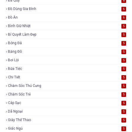
Đá Quý
6
Đồ Dùng Gia Đình
6
Đồ Ăn
6
Bình Giữ Nhiệt
5
Bí Quyết Làm Đẹp
5
Bóng Đá
5
Băng Đô
5
Bơi Lội
5
Bữa Tiệc
5
Chi Tiết
5
Chăm Sóc Thú Cưng
5
Chăm Sóc Trẻ
5
Cáp Sạc
5
Dã Ngoại
5
Giày Thể Thao
5
Giấc Ngủ
5