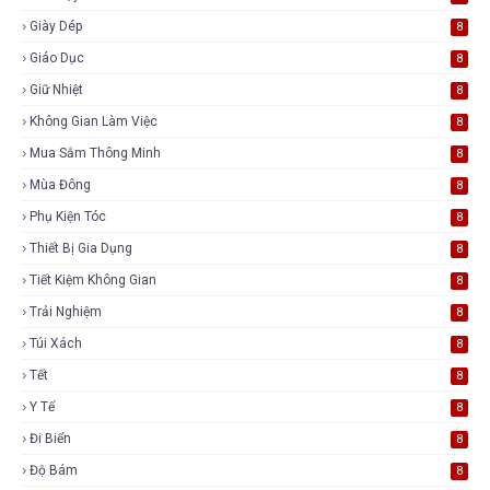
Giày Dép
8
Giáo Dục
8
Giữ Nhiệt
8
Không Gian Làm Việc
8
Mua Sắm Thông Minh
8
Mùa Đông
8
Phụ Kiện Tóc
8
Thiết Bị Gia Dụng
8
Tiết Kiệm Không Gian
8
Trải Nghiệm
8
Túi Xách
8
Tết
8
Y Tế
8
Đi Biển
8
Độ Bám
8