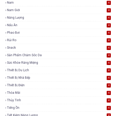
Nam
4
Nam Giới
4
Năng Lượng
4
Nấu Ăn
4
Phao Bơi
4
Rủi Ro
4
Snack
4
Sản Phẩm Chăm Sóc Da
4
Sức Khỏe Răng Miệng
4
Thiết Bị Du Lịch
4
Thiết Bị Nhà Bếp
4
Thiết Bị Điện
4
Thỏa Mái
4
Thủy Tinh
4
Tiếng Ồn
4
Tiết Kiệm Năng Lượng
4