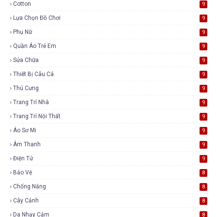
Cotton
9
Lựa Chọn Đồ Chơi
9
Phụ Nữ
9
Quần Áo Trẻ Em
9
Sửa Chữa
9
Thiết Bị Câu Cá
9
Thú Cưng
9
Trang Trí Nhà
9
Trang Trí Nội Thất
9
Áo Sơ Mi
9
Âm Thanh
9
Điện Tử
9
Bảo Vệ
8
Chống Nắng
8
Cây Cảnh
8
Da Nhạy Cảm
8