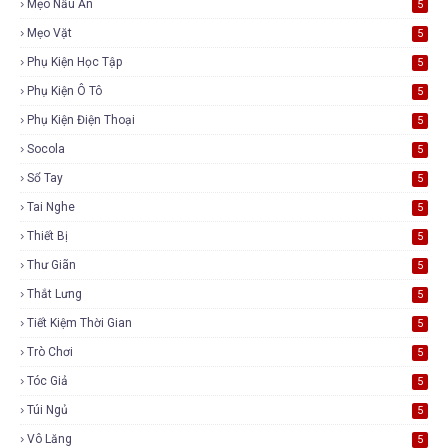
Mẹo Nấu Ăn
5
Mẹo Vặt
5
Phụ Kiện Học Tập
5
Phụ Kiện Ô Tô
5
Phụ Kiện Điện Thoại
5
Socola
5
Sổ Tay
5
Tai Nghe
5
Thiết Bị
5
Thư Giãn
5
Thắt Lưng
5
Tiết Kiệm Thời Gian
5
Trò Chơi
5
Tóc Giả
5
Túi Ngủ
5
Vô Lăng
5