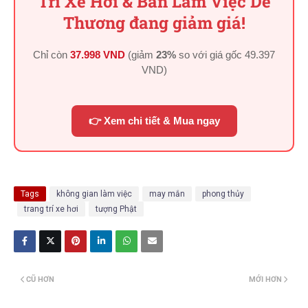
Trí Xe Hơi & Bàn Làm Việc Dễ
Thương đang giảm giá!
Chỉ còn
37.998 VND
(giảm
23%
so với giá gốc
49.397
VND
)
👉 Xem chi tiết & Mua ngay
Tags
không gian làm việc
may mắn
phong thủy
trang trí xe hơi
tượng Phật
CŨ HƠN
MỚI HƠN