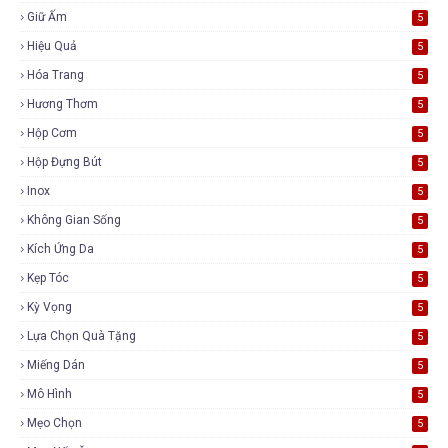
Giữ Ấm
5
Hiệu Quả
5
Hóa Trang
5
Hương Thơm
5
Hộp Cơm
5
Hộp Đựng Bút
5
Inox
5
Không Gian Sống
5
Kích Ứng Da
5
Kẹp Tóc
5
Kỳ Vọng
5
Lựa Chọn Quà Tặng
5
Miếng Dán
5
Mô Hình
5
Mẹo Chọn
5