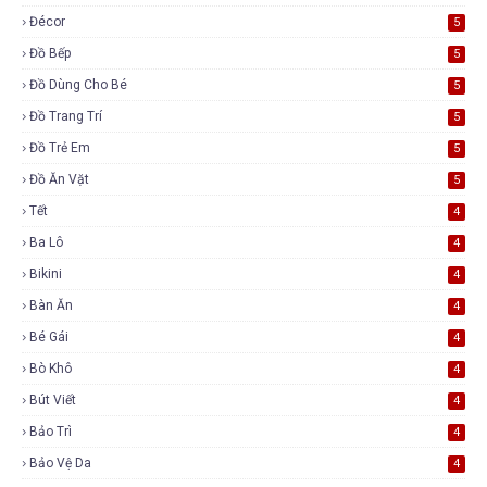
Đécor
5
Đồ Bếp
5
Đồ Dùng Cho Bé
5
Đồ Trang Trí
5
Đồ Trẻ Em
5
Đồ Ăn Vặt
5
Tết
4
Ba Lô
4
Bikini
4
Bàn Ăn
4
Bé Gái
4
Bò Khô
4
Bút Viết
4
Bảo Trì
4
Bảo Vệ Da
4