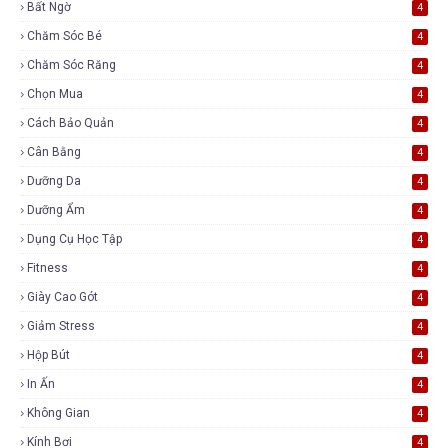
Bất Ngờ
4
Chăm Sóc Bé
4
Chăm Sóc Răng
4
Chọn Mua
4
Cách Bảo Quản
4
Cân Bằng
4
Dưỡng Da
4
Dưỡng Ẩm
4
Dụng Cụ Học Tập
4
Fitness
4
Giày Cao Gót
4
Giảm Stress
4
Hộp Bút
4
In Ấn
4
Không Gian
4
Kính Bơi
4