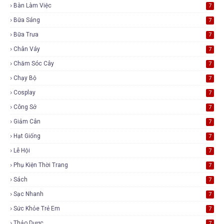
Bàn Làm Việc
7
Bữa Sáng
7
Bữa Trưa
7
Chân Váy
7
Chăm Sóc Cây
7
Chạy Bộ
7
Cosplay
7
Công Sở
7
Giảm Cân
7
Hạt Giống
7
Lễ Hội
7
Phụ Kiện Thời Trang
7
Sách
7
Sạc Nhanh
7
Sức Khỏe Trẻ Em
7
Thảo Dược
7