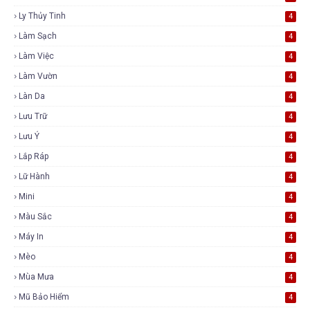
Ly Thủy Tinh
4
Làm Sạch
4
Làm Việc
4
Làm Vườn
4
Làn Da
4
Lưu Trữ
4
Lưu Ý
4
Lắp Ráp
4
Lữ Hành
4
Mini
4
Màu Sắc
4
Máy In
4
Mèo
4
Mùa Mưa
4
Mũ Bảo Hiểm
4