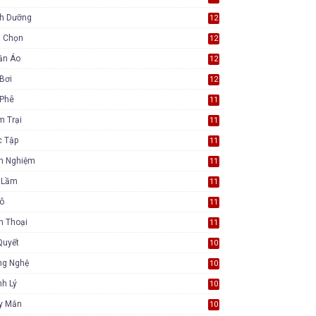
nh Dưỡng
12
a Chọn
12
ần Áo
12
Bơi
12
 Phê
11
m Trại
11
c Tập
11
nh Nghiệm
11
i Lầm
11
Tô
11
n Thoại
11
Quyết
10
ng Nghệ
10
h Lý
10
y Mắn
10