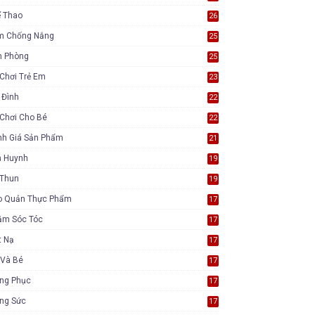
ể Thao
26
m Chống Nắng
25
n Phòng
25
Chơi Trẻ Em
23
 Đình
22
Chơi Cho Bé
22
nh Giá Sản Phẩm
21
ụ Huynh
19
 Thun
19
o Quản Thực Phẩm
17
ăm Sóc Tóc
17
t Nạ
17
 Và Bé
17
ang Phục
17
ang Sức
17