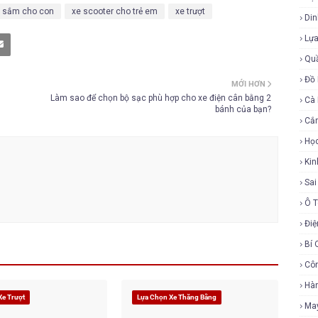
 sắm cho con
xe scooter cho trẻ em
xe trượt
Di
Lự
Qu
Đồ 
MỚI HƠN
Làm sao để chọn bộ sạc phù hợp cho xe điện cân bằng 2
Cà
bánh của bạn?
Cắ
Họ
Ki
Sa
Ô 
Điệ
Bí 
Cô
Hàn
Xe Trượt
Lựa Chọn Xe Thăng Bằng
Ma