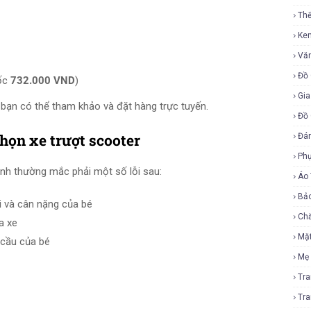
Th
Ke
Vă
Đồ 
ốc
732.000 VND
)
Gia
, bạn có thể tham khảo và đặt hàng trực tuyến.
Đồ 
họn xe trượt scooter
Đá
Ph
ynh thường mắc phải một số lỗi sau:
Áo
Bả
i và cân nặng của bé
Ch
a xe
Mặ
 cầu của bé
Mẹ
Tr
Tr