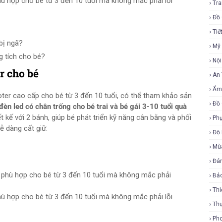
ù hợp cho bé từ 3 đến 10 tuổi mà không mắc phải lỗi
Tra
Đồ 
Tiế
bị ngã?
Mỹ
g tích cho bé?
Nội
r cho bé
An
Ẩm
ter cao cấp cho bé từ 3 đến 10 tuổi, có thể tham khảo sản
Đồ 
èn led có chân trống cho bé trai và bé gái 3-10 tuổi quà
 kế với 2 bánh, giúp bé phát triển kỹ năng cân bằng và phối
Phụ
ễ dàng cất giữ.
Độ
Mù
Đá
Bả
Thi
ù hợp cho bé từ 3 đến 10 tuổi mà không mắc phải lỗi
Th
Ph