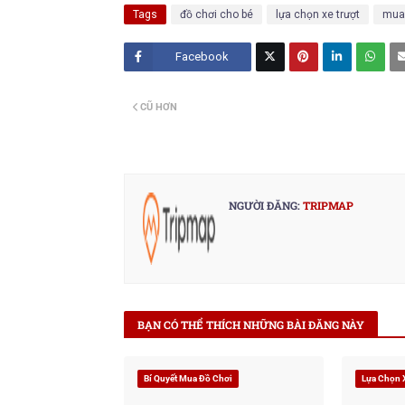
Tags
đồ chơi cho bé
lựa chọn xe trượt
mua
Facebook
Twitt
CŨ HƠN
er
NGƯỜI ĐĂNG:
TRIPMAP
BẠN CÓ THỂ THÍCH NHỮNG BÀI ĐĂNG NÀY
Bí Quyết Mua Đồ Chơi
Lựa Chọn 