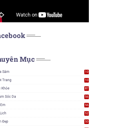
acebook
huyên Mục
a Sắm
10
5
i Trang
10
5
c Khỏe
87
ăm Sóc Da
56
ẻ Em
56
Lịch
52
m Đẹp
50