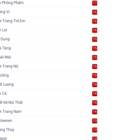
n Phòng Phẩm
17
ơng Vị
16
i Trang Trẻ Em
16
n Lợi
16
a Dụng
15
à Tặng
15
ải Mái
15
i Trang Nữ
15
 Uống
15
ất Lượng
14
u Cá
14
ết Kế Nội Thất
14
ời Trang Nam
14
lloween
13
ong Thủy
13
Sinh
13