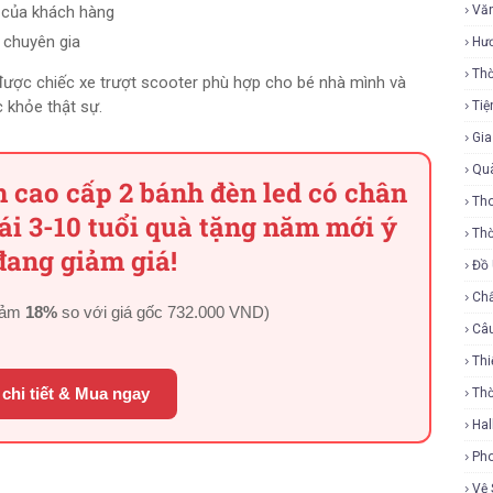
á của khách hàng
Vă
 chuyên gia
Hư
Thờ
 được chiếc xe trượt scooter phù hợp cho bé nhà mình và
c khỏe thật sự.
Tiệ
Gi
Qu
em cao cấp 2 bánh đèn led có chân
Tho
gái 3-10 tuổi quà tặng năm mới ý
Thờ
đang giảm giá!
Đồ
Ch
iảm
18%
so với giá gốc
732.000 VND
)
Câ
Thi
chi tiết & Mua ngay
Th
Ha
Ph
Vệ 