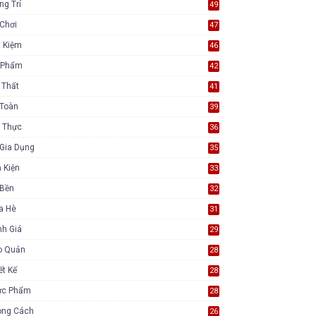
ng Trí
49
Chơi
47
t Kiệm
46
 Phẩm
42
 Thất
41
 Toàn
39
 Thực
36
Gia Dụng
35
 Kiện
33
 Bền
32
a Hè
31
nh Giá
29
o Quản
28
ết Kế
28
ực Phẩm
28
ong Cách
26