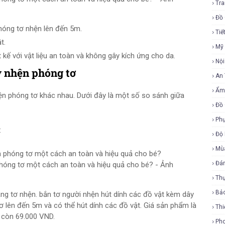
Tra
Đồ 
hóng tơ nhện lên đến 5m.
Tiế
t.
Mỹ
kế với vật liệu an toàn và không gây kích ứng cho da.
Nội
y nhện phóng tơ
An
Ẩm
ện phóng tơ khác nhau. Dưới đây là một số so sánh giữa
Đồ 
Phụ
:
Độ
Mù
Đá
hóng tơ một cách an toàn và hiệu quả cho bé? - Ảnh
Th
Bả
ng tơ nhện. bắn tơ người nhện hút dính các đồ vật kèm dây
 lên đến 5m và có thể hút dính các đồ vật. Giá sản phẩm là
Thi
 còn 69.000 VND.
Ph