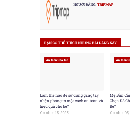
NGƯỜI ĐĂNG:
TRIPMAP
BẠN CÓ THỂ THÍCH NHỮNG BÀI ĐĂNG NÀY
An Toàn Cho Trẻ
An Toàn C
Làm thế nào để sử dụng găng tay
Mẹ Bỉm Cần
nhện phóng tơ một cách an toàn và
Chọn Đồ Ch
hiệu quả cho bé?
Bé?
October 15, 2025
October 05,