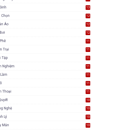
Sinh
13
a Chọn
12
ần Áo
12
Bơi
12
 Phê
11
m Trại
11
c Tập
11
nh Nghiệm
11
i Lầm
11
Tô
11
n Thoại
11
Quyết
10
ng Nghệ
10
h Lý
10
y Mắn
10