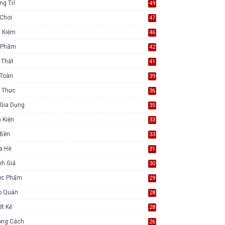
ng Trí
49
Chơi
47
t Kiệm
46
 Phẩm
42
 Thất
41
 Toàn
39
 Thực
36
Gia Dụng
35
 Kiện
33
 Bền
33
a Hè
31
nh Giá
30
ực Phẩm
29
o Quản
28
ết Kế
28
ong Cách
26