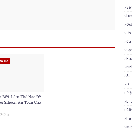
Vệ 
Lự
Qu
Đồ 
Cà
Cắ
Họ
ho Trẻ
Ki
Sa
Ô 
Điệ
 Biết: Làm Thế Nào Để
Bí 
ơi Silicon An Toàn Cho
Cô
 2025
Hàn
Ma