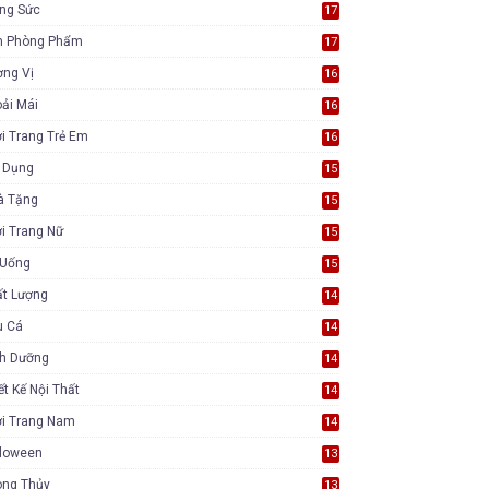
ang Sức
17
n Phòng Phẩm
17
ơng Vị
16
ải Mái
16
i Trang Trẻ Em
16
a Dụng
15
à Tặng
15
i Trang Nữ
15
 Uống
15
ất Lượng
14
u Cá
14
nh Dưỡng
14
ết Kế Nội Thất
14
ời Trang Nam
14
lloween
13
ong Thủy
13