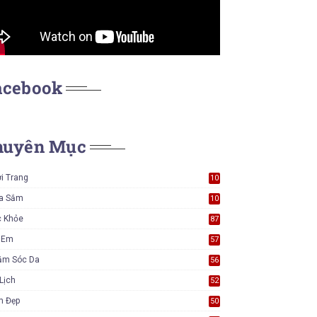
acebook
huyên Mục
i Trang
10
7
a Sắm
10
5
c Khỏe
87
ẻ Em
57
ăm Sóc Da
56
Lịch
52
m Đẹp
50