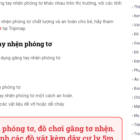
 tay nhện phóng tơ khác nhau trên thị trường, với các tính
Th
Ke
nhện phóng tơ chất lượng và an toàn cho bé, hãy tham
Vă
ơ
tại Tripmap.
Đồ 
ay nhện phóng tơ
Gia
Đồ 
ử dụng găng tay nhện phóng tơ:
Đá
Ph
Áo
n phóng tơ.
Bả
ay nhện phóng tơ một cách an toàn.
Ch
ác vật liệu dễ vỡ hoặc dễ cháy.
Mặ
Mẹ
Tiệ
 phóng tơ, đồ chơi găng tơ nhện.
Tr
ính các đồ vật kèm dây cự ly 5m