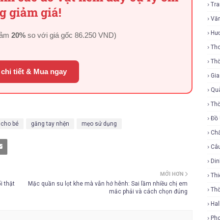
Tr
g giảm giá!
Vă
Hư
iảm
20%
so với giá gốc
86.250 VND
)
Tho
Thờ
chi tiết & Mua ngay
Gi
Qu
Thờ
Đồ
 cho bé
găng tay nhện
mẹo sử dụng
Ch
Câ
Di
MỚI HƠN
Thi
i thật
Mặc quần su lọt khe mà vẫn hớ hênh: Sai lầm nhiều chị em
Th
mắc phải và cách chọn đúng
Ha
Ph