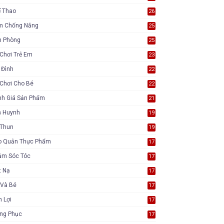
ể Thao
26
m Chống Nắng
25
n Phòng
25
Chơi Trẻ Em
23
 Đình
22
Chơi Cho Bé
22
nh Giá Sản Phẩm
21
ụ Huynh
19
 Thun
19
o Quản Thực Phẩm
17
ăm Sóc Tóc
17
t Nạ
17
 Và Bé
17
n Lợi
17
ang Phục
17