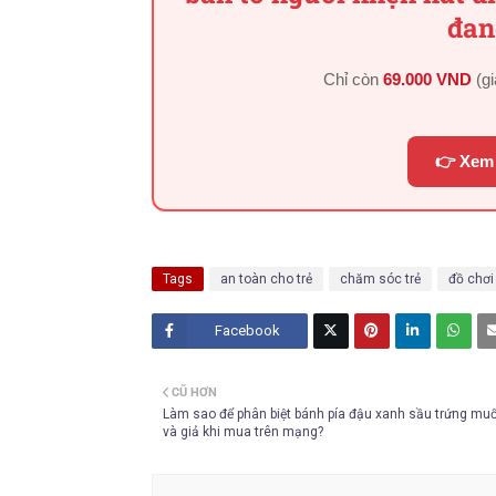
đan
Chỉ còn
69.000 VND
(g
👉 Xem 
Tags
an toàn cho trẻ
chăm sóc trẻ
đồ chơi
Facebook
Twitt
CŨ HƠN
er
Làm sao để phân biệt bánh pía đậu xanh sầu trứng muố
và giả khi mua trên mạng?