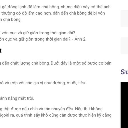
t gà đông lạnh để làm chà bông, nhưng điều này có thể ảnh
h thường có độ ẩm cao hơn, dẫn đến chà bông dễ bị vón
àm chà bông.
 cục và giữ giòn trong thời gian dài? - Ảnh 2
t
g đến chất lượng chà bông. Dưới đây là một số bước cơ bản
Su
hỏ và ướp với các gia vị như đường, muối, tiêu.
ánh nắng mặt trời.
g thịt được nấu chín và tán nhuyễn đều. Nếu thịt không
Ngoài ra, quá trình sấy khô cũng cần được thực hiện kỹ càng