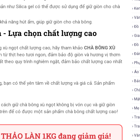
ản như Silica gel có thể được sử dụng để giữ giòn cho chà
Ke
Vă
khả năng hút ẩm, giúp giữ giòn cho chà bông.
Đồ 
 - Lựa chọn chất lượng cao
Gia
Đồ 
 xù ngọt chất lượng cao, hãy tham khảo
CHÀ BÔNG XÙ
Đá
 từ thịt heo tươi ngon, đảm bảo độ giòn và hương vị thơm
t theo quy trình nghiêm ngặt, đảm bảo chất lượng cao nhất
Ph
Áo
Bả
 bạn có thể yên tâm về chất lượng và giá cả. Sản phẩm
Ch
Mặ
ề cách giữ chà bông xù ngọt không bị vón cục và giữ giòn
Mẹ
ps trên để có được một sản phẩm chà bông chất lượng cao!
Tr
Tr
THẢO LÀN 1KG đang giảm giá!
Vă