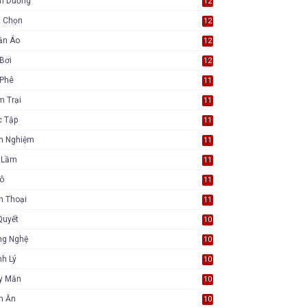
nh Dưỡng
12
a Chọn
12
ần Áo
12
Bơi
12
 Phê
11
m Trại
11
c Tập
11
nh Nghiệm
11
i Lầm
11
Tô
11
n Thoại
11
Quyết
10
ng Nghệ
10
h Lý
10
y Mắn
10
n Ăn
10