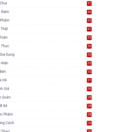
Chơi
47
t Kiệm
46
 Phẩm
42
 Thất
41
 Toàn
39
 Thực
36
Gia Dụng
35
 Kiện
33
 Bền
33
a Hè
31
nh Giá
30
o Quản
28
ết Kế
28
ực Phẩm
28
ong Cách
26
ể Thao
26