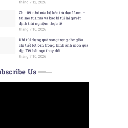
tháng 7 12, 2026
Chi tiết nhỏ của bộ kéo trà đạo 12 cm –
tại sao tua rua và bao bì túi lại quyết
định trải nghiệm thực tế
tháng 7 10, 2026
Khi túi đựng quà sang trọng che giấu
chi tiết lót bên trong, hình ảnh món quà
dịp Tết bất ngờ thay đổi
tháng 7 10, 2026
bscribe Us