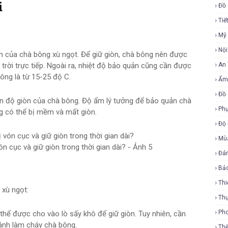
i
Đồ 
Tiế
Mỹ
Nội
n của chà bông xù ngọt. Để giữ giòn, chà bông nên được
trời trực tiếp. Ngoài ra, nhiệt độ bảo quản cũng cần được
An
ông là từ 15-25 độ C.
Ẩm
Đồ 
n độ giòn của chà bông. Độ ẩm lý tưởng để bảo quản chà
Phụ
g có thể bị mềm và mất giòn.
Độ
Mù
 cục và giữ giòn trong thời gian dài? - Ảnh 5
Đá
Bả
Thi
xù ngọt:
Th
Ph
hể được cho vào lò sấy khô để giữ giòn. Tuy nhiên, cần
ránh làm cháy chà bông.
Th