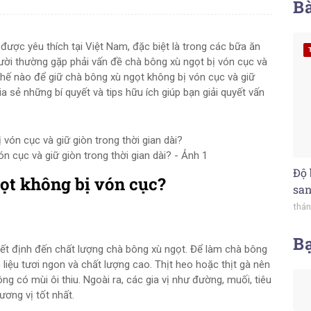
Bà
ược yêu thích tại Việt Nam, đặc biệt là trong các bữa ăn
gười thường gặp phải vấn đề chà bông xù ngọt bị vón cục và
thế nào để giữ chà bông xù ngọt không bị vón cục và giữ
hia sẻ những bí quyết và tips hữu ích giúp bạn giải quyết vấn
 cục và giữ giòn trong thời gian dài? - Ảnh 1
Độ 
ọt không bị vón cục?
san
thán
B
yết định đến chất lượng chà bông xù ngọt. Để làm chà bông
liệu tươi ngon và chất lượng cao. Thịt heo hoặc thịt gà nên
g có mùi ôi thiu. Ngoài ra, các gia vị như đường, muối, tiêu
ơng vị tốt nhất.