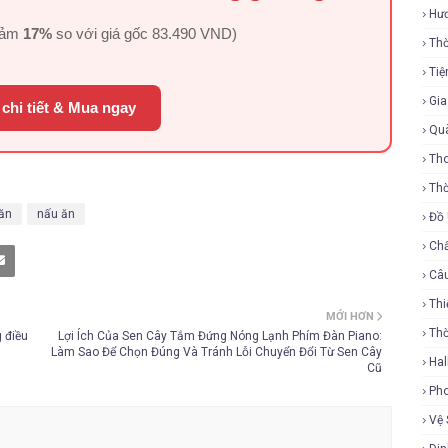
Hư
iảm
17%
so với giá gốc
83.490 VND
)
Thờ
Tiệ
Gi
chi tiết & Mua ngay
Qu
Tho
Thờ
ăn
nấu ăn
Đồ
Ch
Câ
Thi
MỚI HƠN
Th
 điều
Lợi Ích Của Sen Cây Tắm Đứng Nóng Lạnh Phím Đàn Piano:
Làm Sao Để Chọn Đúng Và Tránh Lỗi Chuyển Đổi Từ Sen Cây
Ha
Cũ
Ph
Vệ 