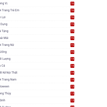
ơng Vị
16
i Trang Trẻ Em
16
n Lợi
16
a Dụng
15
à Tặng
15
ải Mái
15
i Trang Nữ
15
 Uống
15
ất Lượng
14
u Cá
14
ết Kế Nội Thất
14
ời Trang Nam
14
lloween
13
ong Thủy
13
Sinh
13