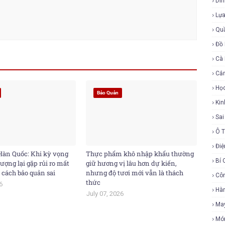
Di
Lự
Qu
Đồ 
Cà
Cắ
Họ
Bảo Quản
Ki
Sa
Ô 
Điệ
àn Quốc: Khi kỳ vọng
Thực phẩm khô nhập khẩu thường
Bí 
ượng lại gặp rủi ro mất
giữ hương vị lâu hơn dự kiến,
 cách bảo quản sai
nhưng độ tươi mới vẫn là thách
Cô
thức
6
Hàn
July 07, 2026
Ma
Mó