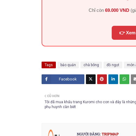
Chỉ còn
69.000 VND
(g
👉 Xem 
Tags
bảo quản
chà bông
đồ ngọt
món 
Facebook
Twitt
CŨ HƠN
er
Tôi đã mua khẩu trang Kuromi cho con và đây là những
phụ huynh cần biết
NGƯỜI ĐĂNG:
TRIPMAP