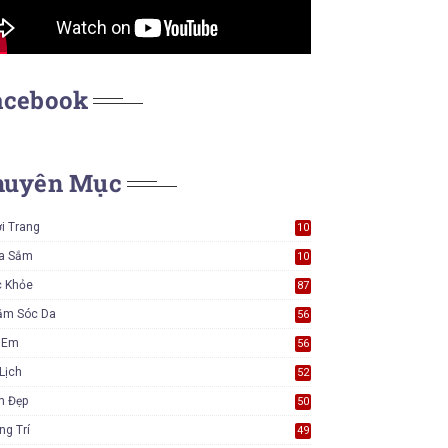
acebook
huyên Mục
i Trang
10
6
a Sắm
10
5
c Khỏe
87
ăm Sóc Da
56
ẻ Em
56
Lịch
52
m Đẹp
50
ng Trí
49