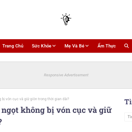
Trang Chủ
Sức Khỏe
Mẹ Và Bé
Ẩm Thực
Responsive Advertisement
ị vón cục và giữ giòn trong thời gian dài?
T
 ngọt không bị vón cục và giữ
?