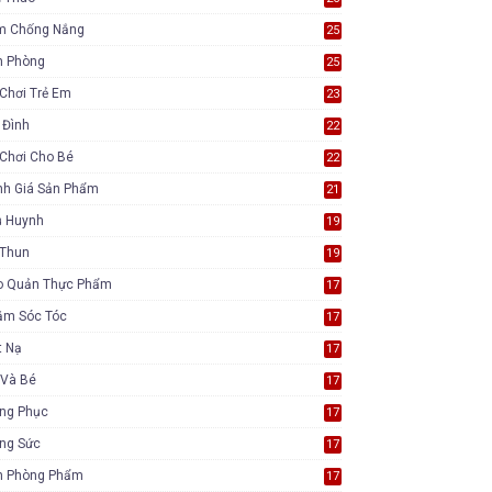
m Chống Nắng
25
n Phòng
25
Chơi Trẻ Em
23
 Đình
22
Chơi Cho Bé
22
nh Giá Sản Phẩm
21
ụ Huynh
19
 Thun
19
o Quản Thực Phẩm
17
ăm Sóc Tóc
17
t Nạ
17
 Và Bé
17
ang Phục
17
ang Sức
17
n Phòng Phẩm
17