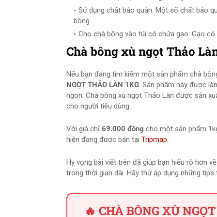
Sử dụng chất bảo quản: Một số chất bảo qu
bông.
Cho chà bông vào túi có chứa gạo: Gạo có 
Chà bông xù ngọt Thảo Làn
Nếu bạn đang tìm kiếm một sản phẩm chà bông
NGỌT THẢO LÀN 1KG
. Sản phẩm này được làm
ngon. Chà bông xù ngọt Thảo Làn được sản xuấ
cho người tiêu dùng.
Với giá chỉ
69.000 đồng
cho một sản phẩm 1kg,
hiện đang được bán tại
Tripmap
.
Hy vọng bài viết trên đã giúp bạn hiểu rõ hơn v
trong thời gian dài. Hãy thử áp dụng những ti
🔥 CHÀ BÔNG XÙ NGỌT 