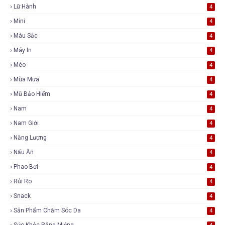
Lữ Hành
4
Mini
4
Màu Sắc
4
Máy In
4
Mèo
4
Mùa Mưa
4
Mũ Bảo Hiểm
4
Nam
4
Nam Giới
4
Năng Lượng
4
Nấu Ăn
4
Phao Bơi
4
Rủi Ro
4
Snack
4
Sản Phẩm Chăm Sóc Da
4
Sức Khỏe Răng Miệng