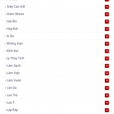
Giày Cao Gót
4
Giảm Stress
4
Giữ Ấm
4
Hộp Bút
4
In Ấn
4
Không Gian
4
Kính Bơi
4
Ly Thủy Tinh
4
Làm Sạch
4
Làm Việc
4
Làm Vườn
4
Làn Da
4
Lưu Trữ
4
Lưu Ý
4
Lắp Ráp
4