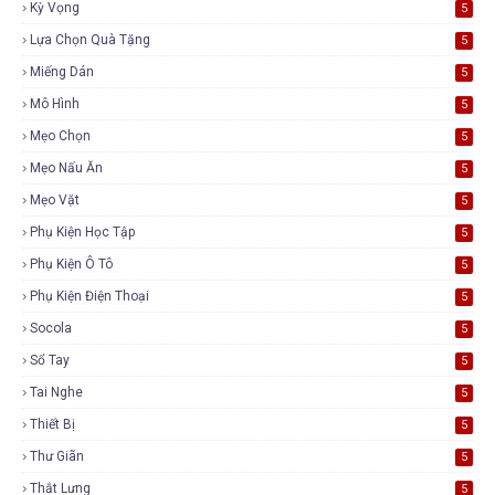
Kỳ Vọng
5
Lựa Chọn Quà Tặng
5
Miếng Dán
5
Mô Hình
5
Mẹo Chọn
5
Mẹo Nấu Ăn
5
Mẹo Vặt
5
Phụ Kiện Học Tập
5
Phụ Kiện Ô Tô
5
Phụ Kiện Điện Thoại
5
Socola
5
Sổ Tay
5
Tai Nghe
5
Thiết Bị
5
Thư Giãn
5
Thắt Lưng
5