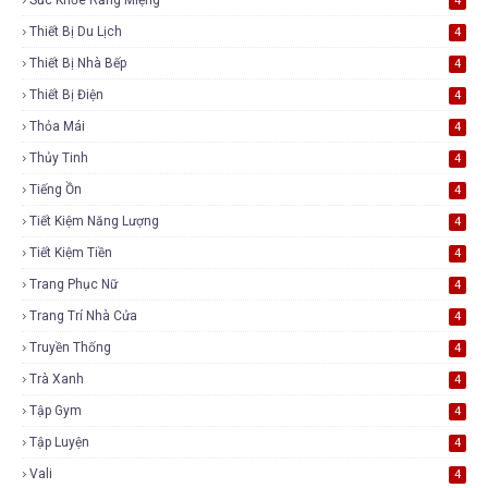
4
Thiết Bị Du Lịch
4
Thiết Bị Nhà Bếp
4
Thiết Bị Điện
4
Thỏa Mái
4
Thủy Tinh
4
Tiếng Ồn
4
Tiết Kiệm Năng Lượng
4
Tiết Kiệm Tiền
4
Trang Phục Nữ
4
Trang Trí Nhà Cửa
4
Truyền Thống
4
Trà Xanh
4
Tập Gym
4
Tập Luyện
4
Vali
4