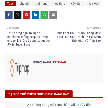
Tags
phụ nữ
thời trang
tiệc tùng
váy đầm
váy xoè
CŨ HƠN
MỚI HƠN
Tôi đã từng nghĩ tai nghe
Mua Phôi Thẻ Từ Cho Thang Máy:
earphone không hề quan trọng,
3 Sai Lầm Cần Tránh Để Tiết Kiệm
cho tới khi tôi sử dụng Langsdom
Thời Gian Và Tiền Bạc
JM26 Super Bass
NGƯỜI ĐĂNG:
TRIPMAP
BẠN CÓ THỂ THÍCH NHỮNG BÀI ĐĂNG NÀY
Áo chống nắng nữ toàn thân vải bò dày dặn: