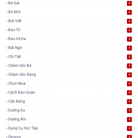
Bé Gái
4
Bò Khô
4
Bút Viết
4
Bảo Trì
4
Bảo Vệ Da
4
Bất Ngờ
4
Chi Tiết
4
Chăm Sóc Bé
4
Chăm Sóc Răng
4
Chọn Mua
4
Cách Bảo Quản
4
Cân Bằng
4
Dưỡng Da
4
Dưỡng Ẩm
4
Dụng Cụ Học Tập
4
Fitness
4