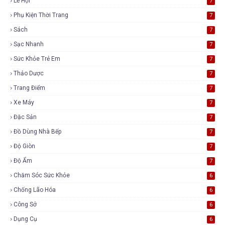
Lễ Hội
7
Phụ Kiện Thời Trang
7
Sách
7
Sạc Nhanh
7
Sức Khỏe Trẻ Em
7
Thảo Dược
7
Trang Điểm
7
Xe Máy
7
Đặc Sản
7
Đồ Dùng Nhà Bếp
7
Độ Giòn
7
Độ Ẩm
7
Chăm Sóc Sức Khỏe
6
Chống Lão Hóa
6
Công Sở
6
Dụng Cụ
6