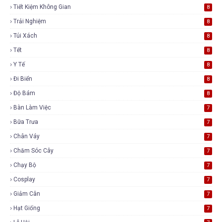
Tiết Kiệm Không Gian
8
Trải Nghiệm
8
Túi Xách
8
Tết
8
Y Tế
8
Đi Biển
8
Độ Bám
8
Bàn Làm Việc
7
Bữa Trưa
7
Chân Váy
7
Chăm Sóc Cây
7
Chạy Bộ
7
Cosplay
7
Giảm Cân
7
Hạt Giống
7