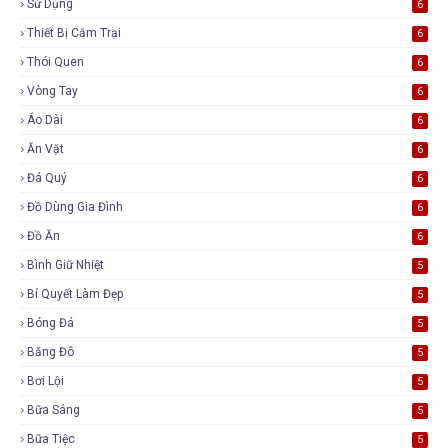
Sử Dụng
6
Thiết Bị Cắm Trại
6
Thói Quen
6
Vòng Tay
6
Áo Dài
6
Ăn Vặt
6
Đá Quý
6
Đồ Dùng Gia Đình
6
Đồ Ăn
6
Bình Giữ Nhiệt
5
Bí Quyết Làm Đẹp
5
Bóng Đá
5
Băng Đô
5
Bơi Lội
5
Bữa Sáng
5
Bữa Tiệc
5