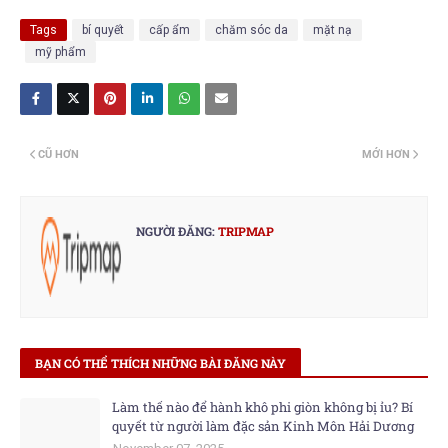
Tags
bí quyết
cấp ẩm
chăm sóc da
mặt nạ
mỹ phẩm
CŨ HƠN
MỚI HƠN
NGƯỜI ĐĂNG:
TRIPMAP
BẠN CÓ THỂ THÍCH NHỮNG BÀI ĐĂNG NÀY
Làm thế nào để hành khô phi giòn không bị ỉu? Bí
quyết từ người làm đặc sản Kinh Môn Hải Dương