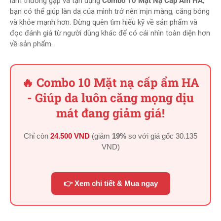
lầm thường gặp và tận dụng
Combo 10 Mặt Nạ Cấp Ẩm HA
,
bạn có thể giúp làn da của mình trở nên mịn màng, căng bóng
và khỏe mạnh hơn. Đừng quên tìm hiểu kỹ về sản phẩm và
đọc đánh giá từ người dùng khác để có cái nhìn toàn diện hơn
về sản phẩm.
🔥 Combo 10 Mặt nạ cấp ẩm HA
- Giúp da luôn căng mọng dịu
mát đang giảm giá!
Chỉ còn
24.500 VND
(giảm
19%
so với giá gốc
30.135
VND
)
👉 Xem chi tiết & Mua ngay