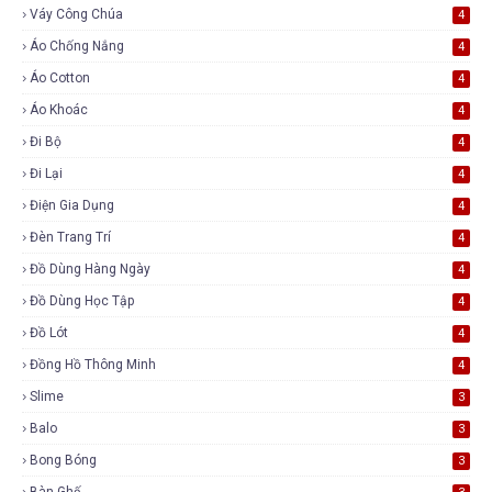
Váy Công Chúa
4
Áo Chống Nắng
4
Áo Cotton
4
Áo Khoác
4
Đi Bộ
4
Đi Lại
4
Điện Gia Dụng
4
Đèn Trang Trí
4
Đồ Dùng Hàng Ngày
4
Đồ Dùng Học Tập
4
Đồ Lót
4
Đồng Hồ Thông Minh
4
Slime
3
Balo
3
Bong Bóng
3
Bàn Ghế