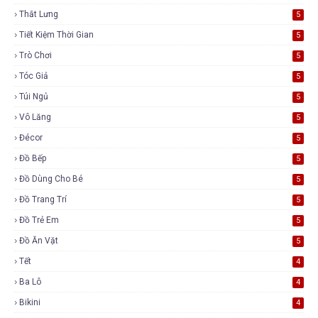
Thắt Lưng
5
Tiết Kiệm Thời Gian
5
Trò Chơi
5
Tóc Giả
5
Túi Ngủ
5
Vô Lăng
5
Đécor
5
Đồ Bếp
5
Đồ Dùng Cho Bé
5
Đồ Trang Trí
5
Đồ Trẻ Em
5
Đồ Ăn Vặt
5
Tết
4
Ba Lô
4
Bikini
4