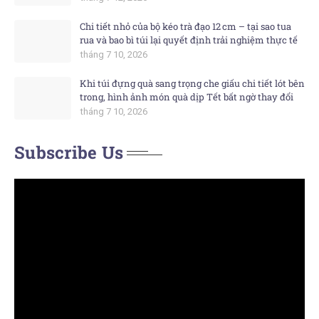
Chi tiết nhỏ của bộ kéo trà đạo 12 cm – tại sao tua
rua và bao bì túi lại quyết định trải nghiệm thực tế
tháng 7 10, 2026
Khi túi đựng quà sang trọng che giấu chi tiết lót bên
trong, hình ảnh món quà dịp Tết bất ngờ thay đổi
tháng 7 10, 2026
Subscribe Us