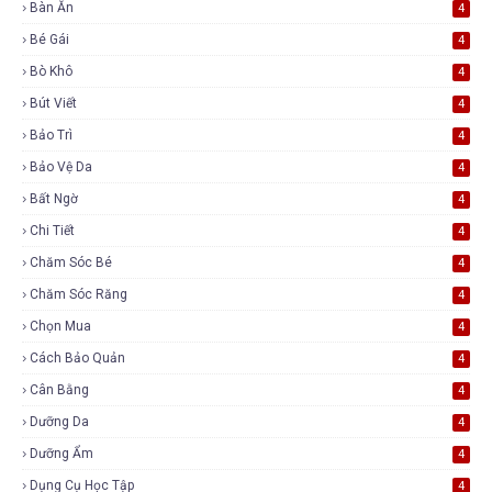
Bàn Ăn
4
Bé Gái
4
Bò Khô
4
Bút Viết
4
Bảo Trì
4
Bảo Vệ Da
4
Bất Ngờ
4
Chi Tiết
4
Chăm Sóc Bé
4
Chăm Sóc Răng
4
Chọn Mua
4
Cách Bảo Quản
4
Cân Bằng
4
Dưỡng Da
4
Dưỡng Ẩm
4
Dụng Cụ Học Tập
4