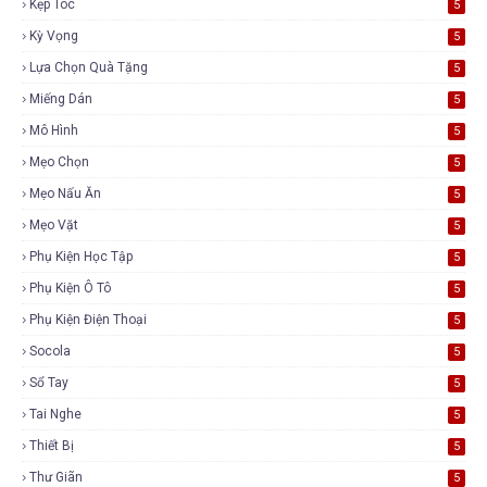
Kẹp Tóc
5
Kỳ Vọng
5
Lựa Chọn Quà Tặng
5
Miếng Dán
5
Mô Hình
5
Mẹo Chọn
5
Mẹo Nấu Ăn
5
Mẹo Vặt
5
Phụ Kiện Học Tập
5
Phụ Kiện Ô Tô
5
Phụ Kiện Điện Thoại
5
Socola
5
Sổ Tay
5
Tai Nghe
5
Thiết Bị
5
Thư Giãn
5