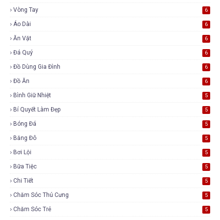
Vòng Tay
6
Áo Dài
6
Ăn Vặt
6
Đá Quý
6
Đồ Dùng Gia Đình
6
Đồ Ăn
6
Bình Giữ Nhiệt
5
Bí Quyết Làm Đẹp
5
Bóng Đá
5
Băng Đô
5
Bơi Lội
5
Bữa Tiệc
5
Chi Tiết
5
Chăm Sóc Thú Cưng
5
Chăm Sóc Trẻ
5