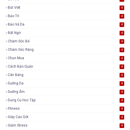
Bút Viết
4
Bảo Trì
4
Bảo Vệ Da
4
Bất Ngờ
4
Chăm Sóc Bé
4
Chăm Sóc Răng
4
Chọn Mua
4
Cách Bảo Quản
4
Cân Bằng
4
Dưỡng Da
4
Dưỡng Ẩm
4
Dụng Cụ Học Tập
4
Fitness
4
Giày Cao Gót
4
Giảm Stress
4