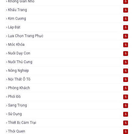
Không Gian Nhỏ
6
Khẩu Trang
6
Kim Cương
6
Lắp Đặt
6
Lựa Chọn Trang Phục
6
Móc Khóa
6
Nuôi Dạy Con
6
Nuôi Thú Cưng
6
Nông Nghiệp
6
Nội Thất Ô Tô
6
Phòng Khách
6
Phối Đồ
6
Sang Trọng
6
Sử Dụng
6
Thiết Bị Cắm Trại
6
Thói Quen
6