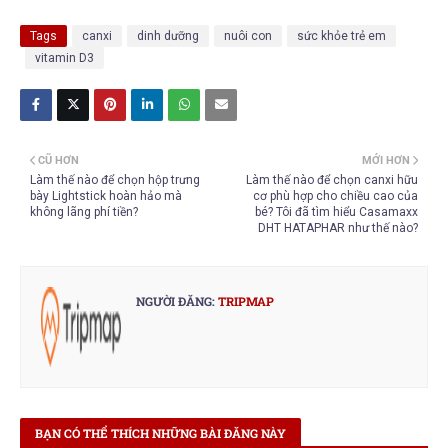
Tags
canxi
dinh dưỡng
nuôi con
sức khỏe trẻ em
vitamin D3
CŨ HƠN
MỚI HƠN
Làm thế nào để chọn hộp trưng
Làm thế nào để chọn canxi hữu
bày Lightstick hoàn hảo mà
cơ phù hợp cho chiều cao của
không lãng phí tiền?
bé? Tôi đã tìm hiểu Casamaxx
DHT HATAPHAR như thế nào?
NGƯỜI ĐĂNG:
TRIPMAP
BẠN CÓ THỂ THÍCH NHỮNG BÀI ĐĂNG NÀY