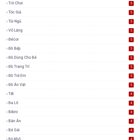
Trò Chơi
5
Tóc Giả
5
Túi Ngủ
5
Vô Lăng
5
Đécor
5
Đồ Bếp
5
Đồ Dùng Cho Bé
5
Đồ Trang Trí
5
Đồ Trẻ Em
5
Đồ Ăn Vặt
5
Tết
4
Ba Lô
4
Bikini
4
Bàn Ăn
4
Bé Gái
4
Bò Khô
4