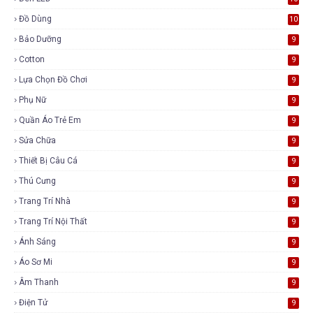
Đồ Dùng
10
Bảo Dưỡng
9
Cotton
9
Lựa Chọn Đồ Chơi
9
Phụ Nữ
9
Quần Áo Trẻ Em
9
Sửa Chữa
9
Thiết Bị Câu Cá
9
Thú Cưng
9
Trang Trí Nhà
9
Trang Trí Nội Thất
9
Ánh Sáng
9
Áo Sơ Mi
9
Âm Thanh
9
Điện Tử
9