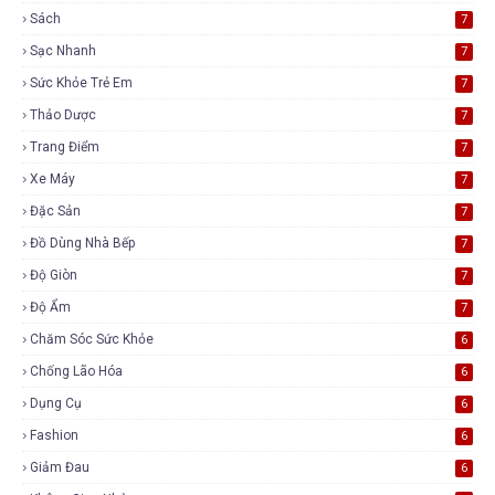
Sách
7
Sạc Nhanh
7
Sức Khỏe Trẻ Em
7
Thảo Dược
7
Trang Điểm
7
Xe Máy
7
Đặc Sản
7
Đồ Dùng Nhà Bếp
7
Độ Giòn
7
Độ Ẩm
7
Chăm Sóc Sức Khỏe
6
Chống Lão Hóa
6
Dụng Cụ
6
Fashion
6
Giảm Đau
6