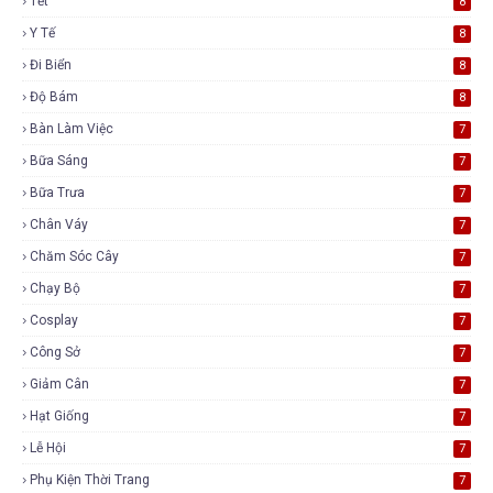
Tết
8
Y Tế
8
Đi Biển
8
Độ Bám
8
Bàn Làm Việc
7
Bữa Sáng
7
Bữa Trưa
7
Chân Váy
7
Chăm Sóc Cây
7
Chạy Bộ
7
Cosplay
7
Công Sở
7
Giảm Cân
7
Hạt Giống
7
Lễ Hội
7
Phụ Kiện Thời Trang
7