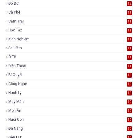
Đồ Bơi
12
Cà Phê
11
Cắm Trại
11
Học Tập
11
Kinh Nghiệm
11
Sai Lầm
11
Ô Tô
11
Điện Thoại
11
Bí Quyết
10
Công Nghệ
10
Hành Lý
10
May Mắn
10
Món Ăn
10
Nuôi Con
10
Đa Năng
10
Đèn LED
10