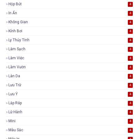
Hộp Bút
4
In Ấn
4
Không Gian
4
Kính Bơi
4
Ly Thủy Tinh
4
Làm Sạch
4
Làm Việc
4
Làm Vườn
4
Làn Da
4
Lưu Trữ
4
Lưu Ý
4
Lắp Ráp
4
Lữ Hành
4
Mini
4
Màu Sắc
4
Máy In