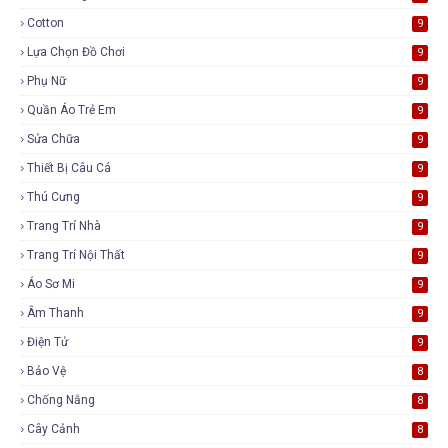
Cotton
9
Lựa Chọn Đồ Chơi
9
Phụ Nữ
9
Quần Áo Trẻ Em
9
Sửa Chữa
9
Thiết Bị Câu Cá
9
Thú Cưng
9
Trang Trí Nhà
9
Trang Trí Nội Thất
9
Áo Sơ Mi
9
Âm Thanh
9
Điện Tử
9
Bảo Vệ
8
Chống Nắng
8
Cây Cảnh
8