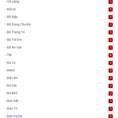
Vô Lăng
5
Đécor
5
Đồ Bếp
5
Đồ Dùng Cho Bé
5
Đồ Trang Trí
5
Đồ Trẻ Em
5
Đồ Ăn Vặt
5
Tết
4
Ba Lô
4
Bikini
4
Bàn Ăn
4
Bé Gái
4
Bò Khô
4
Bút Viết
4
Bảo Trì
4
Bảo Vệ Da
4