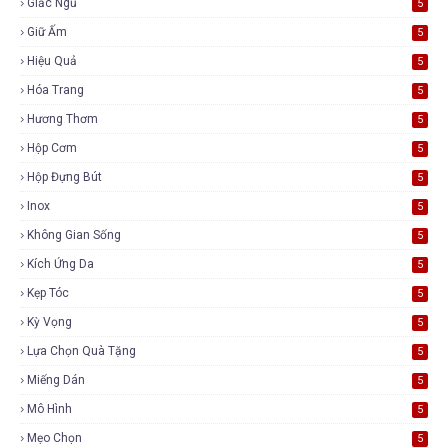
Giấc Ngủ
5
Giữ Ấm
5
Hiệu Quả
5
Hóa Trang
5
Hương Thơm
5
Hộp Cơm
5
Hộp Đựng Bút
5
Inox
5
Không Gian Sống
5
Kích Ứng Da
5
Kẹp Tóc
5
Kỳ Vọng
5
Lựa Chọn Quà Tặng
5
Miếng Dán
5
Mô Hình
5
Mẹo Chọn
5