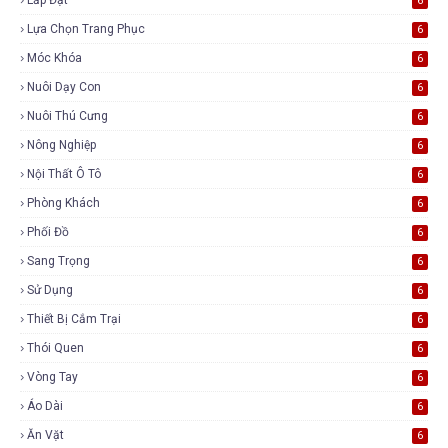
6
Lựa Chọn Trang Phục
6
Móc Khóa
6
Nuôi Dạy Con
6
Nuôi Thú Cưng
6
Nông Nghiệp
6
Nội Thất Ô Tô
6
Phòng Khách
6
Phối Đồ
6
Sang Trọng
6
Sử Dụng
6
Thiết Bị Cắm Trại
6
Thói Quen
6
Vòng Tay
6
Áo Dài
6
Ăn Vặt
6