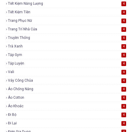
Tiết Kiệm Năng Lượng
4
Tiết Kiệm Tiền
4
Trang Phục Nữ
4
Trang Trí Nhà Cửa
4
Truyền Thống
4
Trà Xanh
4
Tập Gym
4
Tập Luyện
4
Vali
4
Váy Công Chúa
4
Áo Chống Nắng
4
Áo Cotton
4
Áo Khoác
4
Đi Bộ
4
Đi Lại
4
Điện Gia Dụng
4