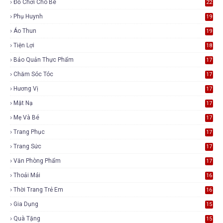
Đồ Chơi Cho Bé
22
Phụ Huynh
19
Áo Thun
19
Tiện Lợi
18
Bảo Quản Thực Phẩm
17
Chăm Sóc Tóc
17
Hương Vị
17
Mặt Nạ
17
Mẹ Và Bé
17
Trang Phục
17
Trang Sức
17
Văn Phòng Phẩm
17
Thoải Mái
16
Thời Trang Trẻ Em
16
Gia Dụng
15
Quà Tặng
15