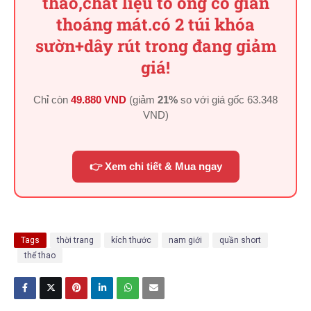
thao,chất liệu tổ ong co giãn
thoáng mát.có 2 túi khóa
sườn+dây rút trong đang giảm
giá!
Chỉ còn
49.880 VND
(giảm
21%
so với giá gốc
63.348
VND
)
👉 Xem chi tiết & Mua ngay
Tags
thời trang
kích thước
nam giới
quần short
thể thao