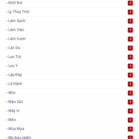
Kính Bơi
4
Ly Thủy Tinh
4
Làm Sạch
4
Làm Việc
4
Làm Vườn
4
Làn Da
4
Lưu Trữ
4
Lưu Ý
4
Lắp Ráp
4
Lữ Hành
4
Mini
4
Màu Sắc
4
Máy In
4
Mèo
4
Mùa Mưa
4
Mũ Bảo Hiểm
4