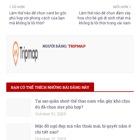
CŨ HƠN
MỚI HƠN
Làm thế nào để chọn card bo góc
Làm thế nào để chọn đầm váy
phù hợp với phong cách của bạn
hoa cho bé gái đi sinh nhật mà
mà không bị lỗi thời?
không bị lỗi thời trong vài năm
NGƯỜI ĐĂNG:
TRIPMAP
BẠN CÓ THỂ THÍCH NHỮNG BÀI ĐĂNG NÀY
Tại sao quần short thể thao nam vẫn gây khó chịu
dù đã chọn size phù hợp?
October 31, 2025
Mặc đồ ngủ đẹp mà vẫn thoải mái, bí quyết nằm ở
chi tiết nào?
October 12, 2025